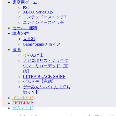
家庭用ゲーム
PS5
XBOX Series X|S
ニンテンドースイッチ2
ニンテンドースイッチ
セール・無料
読者の声
大喜利
Game*Sparkチョイス
漫画
じゃんげま
メガロポリス・ノックダ
ウン・リローデッド【完
結】
ULTRA BLACK SHINE
ゲムトモ【完結】
ゲーみん*スパくん【打ち
切り？】
インサイド
FISTBUMP
ゲムマイド