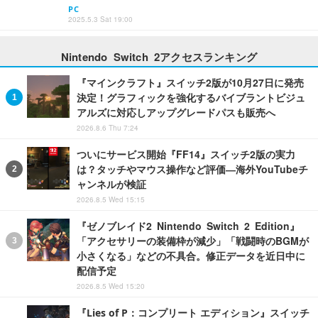
PC
2025.5.3 Sat 19:00
Nintendo Switch 2アクセスランキング
『マインクラフト』スイッチ2版が10月27日に発売
決定！グラフィックを強化するバイブラントビジュ
アルズに対応しアップグレードパスも販売へ
2026.8.6 Thu 7:24
ついにサービス開始『FF14』スイッチ2版の実力
は？タッチやマウス操作など評価―海外YouTubeチ
ャンネルが検証
2026.8.5 Wed 15:15
『ゼノブレイド2 Nintendo Switch 2 Edition』
「アクセサリーの装備枠が減少」「戦闘時のBGMが
小さくなる」などの不具合。修正データを近日中に
配信予定
2026.8.5 Wed 15:20
『Lies of P：コンプリート エディション』スイッチ