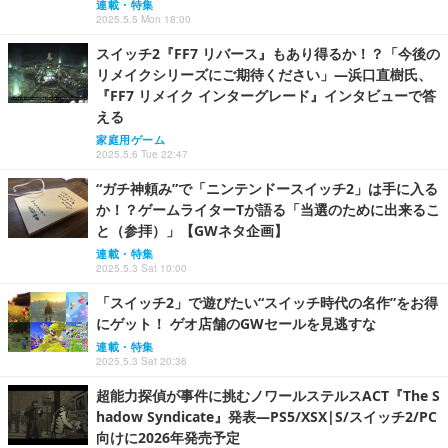
連載・特集
2025.5.5 Mon 18:00
スイッチ2『FF7 リバース』もあり得るか！？「今後の
リメイクシリーズにご期待ください」―浜口直樹氏、
『FF7 リメイク インターグレード』インタビューで答
える
家庭用ゲーム
2025.5.6 Tue 22:47
“ガチ神頼み”で「ニンテンドースイッチ2」は手に入る
か！？ゲームライターTが語る「当選のために出来るこ
と（参拝）」【GWネタ企画】
連載・特集
2025.5.3 Sat 10:00
「スイッチ2」で遊びたい“スイッチ時代の名作”をお得
にゲット！ ゲオ店舗のGWセールを見逃すな
連載・特集
2025.5.3 Sat 20:36
超能力探偵が事件に挑むノワールステルスACT『The S
hadow Syndicate』発表―PS5/XSX|S/スイッチ2/PC
向けに2026年発売予定