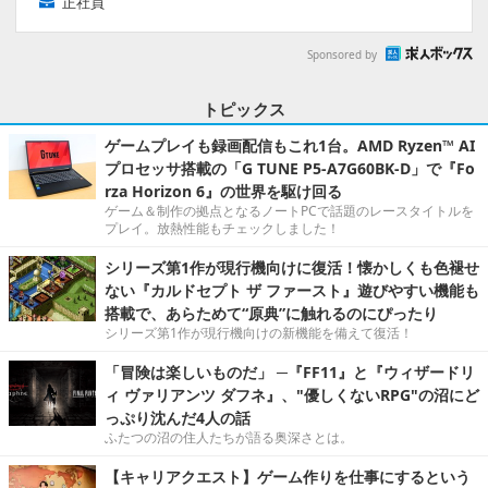
正社員
Sponsored by
トピックス
ゲームプレイも録画配信もこれ1台。AMD Ryzen™ AI
プロセッサ搭載の「G TUNE P5-A7G60BK-D」で『Fo
rza Horizon 6』の世界を駆け回る
ゲーム＆制作の拠点となるノートPCで話題のレースタイトルを
プレイ。放熱性能もチェックしました！
シリーズ第1作が現行機向けに復活！懐かしくも色褪せ
ない『カルドセプト ザ ファースト』遊びやすい機能も
搭載で、あらためて“原典”に触れるのにぴったり
シリーズ第1作が現行機向けの新機能を備えて復活！
「冒険は楽しいものだ」 ─『FF11』と『ウィザードリ
ィ ヴァリアンツ ダフネ』、"優しくないRPG"の沼にど
っぷり沈んだ4人の話
ふたつの沼の住人たちが語る奥深さとは。
【キャリアクエスト】ゲーム作りを仕事にするという