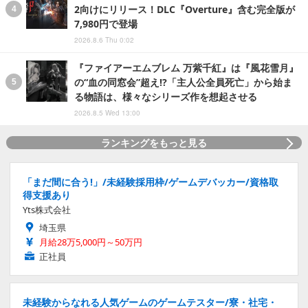
2向けにリリース！DLC『Overture』含む完全版が
7,980円で登場
2026.8.6 Thu 0:02
『ファイアーエムブレム 万紫千紅』は『風花雪月』
の“血の同窓会”超え!?「主人公全員死亡」から始ま
る物語は、様々なシリーズ作を想起させる
2026.8.5 Wed 13:00
ランキングをもっと見る
「まだ間に合う!」/未経験採用枠/ゲームデバッカー/資格取
得支援あり
Yts株式会社
埼玉県
月給28万5,000円～50万円
正社員
未経験からなれる人気ゲームのゲームテスター/寮・社宅・