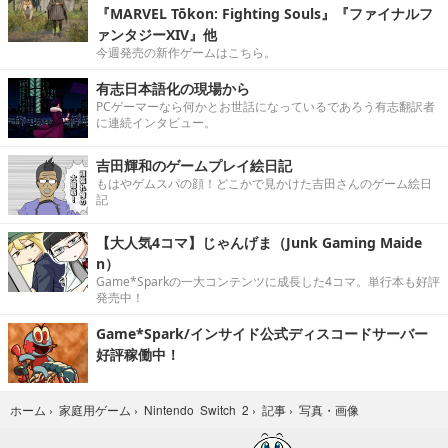
『MARVEL Tōkon: Fighting Souls』『ファイナルフ
ァンタジーXIV』他
今週発売の新作ゲームはこちら。
有志日本語化の現場から
PCゲーマーなら何かとお世話になっているであろう有志翻訳者
に連続インタビュー。
吉田輝和のゲームプレイ絵日記
もはやゲムスパの顔！どこかで見かけた吉田さんのゲーム絵日
記
【大人気4コマ】じゃんげま（Junk Gaming Maide
n）
Game*Sparkの一大コンテンツに成長した4コマ。単行本も好評
発売中！
Game*Spark/インサイド公式ディスコードサーバー
好評稼働中！
写真・画像
ホーム
›
家庭用ゲーム
›
Nintendo Switch 2
›
記事
›