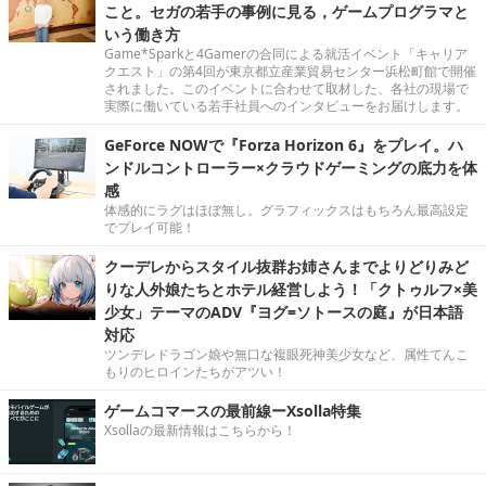
こと。セガの若手の事例に見る，ゲームプログラマと
いう働き方
Game*Sparkと4Gamerの合同による就活イベント「キャリア
クエスト」の第4回が東京都立産業貿易センター浜松町館で開催
されました。このイベントに合わせて取材した、各社の現場で
実際に働いている若手社員へのインタビューをお届けします。
GeForce NOWで『Forza Horizon 6』をプレイ。ハ
ンドルコントローラー×クラウドゲーミングの底力を体
感
体感的にラグはほぼ無し。グラフィックスはもちろん最高設定
でプレイ可能！
クーデレからスタイル抜群お姉さんまでよりどりみど
りな人外娘たちとホテル経営しよう！「クトゥルフ×美
少女」テーマのADV『ヨグ=ソトースの庭』が日本語
対応
ツンデレドラゴン娘や無口な複眼死神美少女など、属性てんこ
もりのヒロインたちがアツい！
ゲームコマースの最前線ーXsolla特集
Xsollaの最新情報はこちらから！