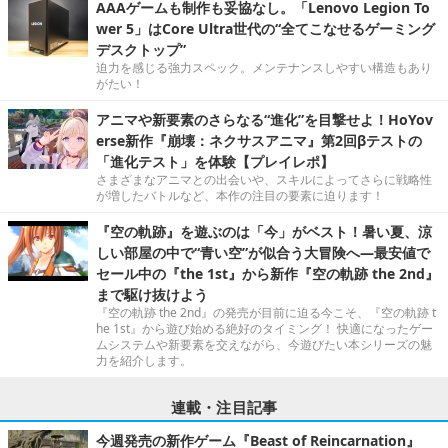
AAAゲームも制作も妥協なし。「Lenovo Legion To
wer 5」はCore Ultra世代の“全てこなせるゲーミング
デスクトップ”
迫力を感じる強力スペック。メンテナンスしやすい構造もあり
がたい！
アニマや新要素のさらなる“進化”を目撃せよ！HoYov
erse新作『崩壊：ネクサスアニマ』第2回βテストの
「進化テスト」を体験【プレイレポ】
さまざまなアニマとの出会いや、スキルによってさらに戦略性
が増したバトルなど、本作の注目の要素に迫ります！
『空の軌跡』を遊ぶのは「今」がベスト！暑い夏、涼
しい部屋の中で“青い空”が似合う大冒険へ―最安値で
セール中の『the 1st』から新作『空の軌跡 the 2nd』
まで駆け抜けよう
『空の軌跡 the 2nd』の発売が目前に迫る今こそ、『空の軌跡 t
he 1st』から遊び始める絶好のタイミング！ 快適になったゲー
ムシステムや新要素を交えながら、今遊びたい本シリーズの魅
力を紹介します。
連載・注目記事
今週発売の新作ゲーム『Beast of Reincarnation』