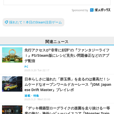
Sponsored by
採れたて！本日のSteam注目ゲーム
関連ニュース
先行アクセスが“非常に好評”の『ファンタジーライフ
ｉ』PS/Steam版にレシピ見失い問題修正などのアプ
デ配信
PC
2025.5.20 Tue 22:17
日本らしさに溢れた「群玉県」を走るのは最高だ！シ
ムケードなオープンワールドカーレース『JDM: Japan
ese Drift Master』プレイレポ
連載・特集
2025.5.21 Wed 23:00
「デッキ構築型ローグライクの楽園を走り抜ける一等
席の旅だ」海外レビューハイスコア『Monster Train