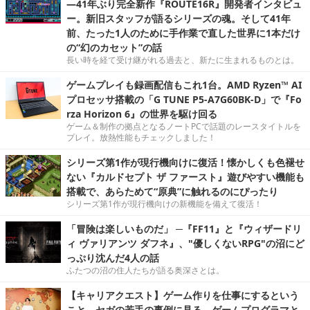
―41年ぶり完全新作『ROUTE16R』開発者インタビュ
ー。新旧スタッフが語るシリーズの魂。そして41年
前、たった1人のために手作業で直した世界に1本だけ
の“幻のカセット”の話
長い時を経て受け継がれる過去と、新たに生まれるものとは。
ゲームプレイも録画配信もこれ1台。AMD Ryzen™ AI
プロセッサ搭載の「G TUNE P5-A7G60BK-D」で『Fo
rza Horizon 6』の世界を駆け回る
ゲーム＆制作の拠点となるノートPCで話題のレースタイトルを
プレイ。放熱性能もチェックしました！
シリーズ第1作が現行機向けに復活！懐かしくも色褪せ
ない『カルドセプト ザ ファースト』遊びやすい機能も
搭載で、あらためて“原典”に触れるのにぴったり
シリーズ第1作が現行機向けの新機能を備えて復活！
「冒険は楽しいものだ」 ─『FF11』と『ウィザードリ
ィ ヴァリアンツ ダフネ』、"優しくないRPG"の沼にど
っぷり沈んだ4人の話
ふたつの沼の住人たちが語る奥深さとは。
【キャリアクエスト】ゲーム作りを仕事にするという
こと。セガの若手の事例に見る，ゲームプログラマと