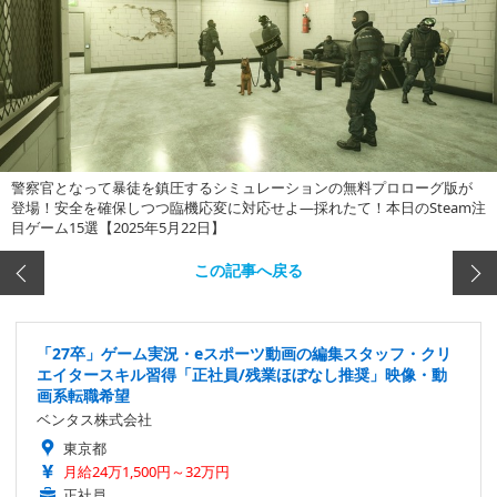
警察官となって暴徒を鎮圧するシミュレーションの無料プロローグ版が
登場！安全を確保しつつ臨機応変に対応せよ―採れたて！本日のSteam注
目ゲーム15選【2025年5月22日】
この記事へ戻る
「27卒」ゲーム実況・eスポーツ動画の編集スタッフ・クリ
エイタースキル習得「正社員/残業ほぼなし推奨」映像・動
画系転職希望
ベンタス株式会社
東京都
月給24万1,500円～32万円
正社員