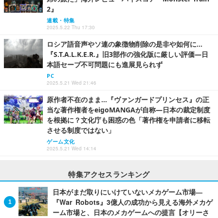
2』
連載・特集
2025.5.22 Thu 17:30
ロシア語音声やソ連の象徴物削除の是非や如何に…
『S.T.A.L.K.E.R.』旧3部作の強化版に厳しい評価―日
本語セーブ不可問題にも進展見られず
PC
2025.5.21 Wed 21:46
原作者不在のまま…『ヴァンガードプリンセス』の正
当な著作権者をeigoMANGAが自称―日本の裁定制度
を根拠に？文化庁も困惑の色「著作権を申請者に移転
させる制度ではない」
ゲーム文化
2025.5.21 Wed 14:14
特集アクセスランキング
日本がまだ取りにいけていないメカゲーム市場―
『War Robots』3億人の成功から見える海外メカゲ
ーム市場と、日本のメカゲームへの提言【オリーさ