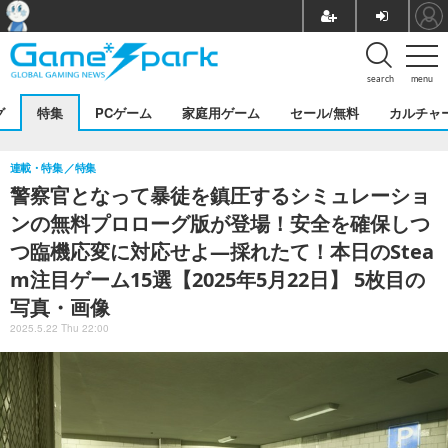
search
menu
グ
特集
PCゲーム
家庭用ゲーム
セール/無料
カルチャ
連載・特集
特集
警察官となって暴徒を鎮圧するシミュレーショ
ンの無料プロローグ版が登場！安全を確保しつ
つ臨機応変に対応せよ―採れたて！本日のStea
m注目ゲーム15選【2025年5月22日】 5枚目の
写真・画像
2025.5.22 Thu 22:00