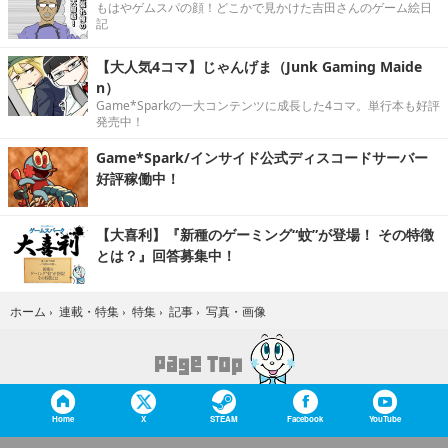
もはやゲムスパの顔！どこかで見かけた吉田さんのゲーム絵日
記
【大人気4コマ】じゃんげま（Junk Gaming Maide
n）
Game*Sparkの一大コンテンツに成長した4コマ。単行本も好評
発売中！
Game*Spark/インサイド公式ディスコードサーバー
好評稼働中！
【大喜利】『新種のゲーミング“蚊”が登場！ その特徴
とは？』回答募集中！
写真・画像
ホーム
›
連載・特集
›
特集
›
記事
›
Home
X
STEAM
Facebook
YouTube