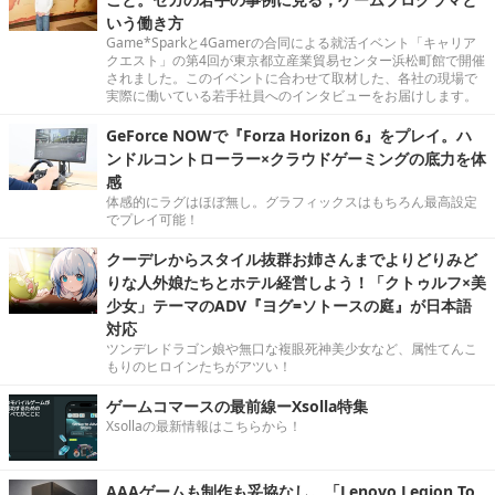
いう働き方
Game*Sparkと4Gamerの合同による就活イベント「キャリア
クエスト」の第4回が東京都立産業貿易センター浜松町館で開催
されました。このイベントに合わせて取材した、各社の現場で
実際に働いている若手社員へのインタビューをお届けします。
GeForce NOWで『Forza Horizon 6』をプレイ。ハ
ンドルコントローラー×クラウドゲーミングの底力を体
感
体感的にラグはほぼ無し。グラフィックスはもちろん最高設定
でプレイ可能！
クーデレからスタイル抜群お姉さんまでよりどりみど
りな人外娘たちとホテル経営しよう！「クトゥルフ×美
少女」テーマのADV『ヨグ=ソトースの庭』が日本語
対応
ツンデレドラゴン娘や無口な複眼死神美少女など、属性てんこ
もりのヒロインたちがアツい！
ゲームコマースの最前線ーXsolla特集
Xsollaの最新情報はこちらから！
AAAゲームも制作も妥協なし。「Lenovo Legion To