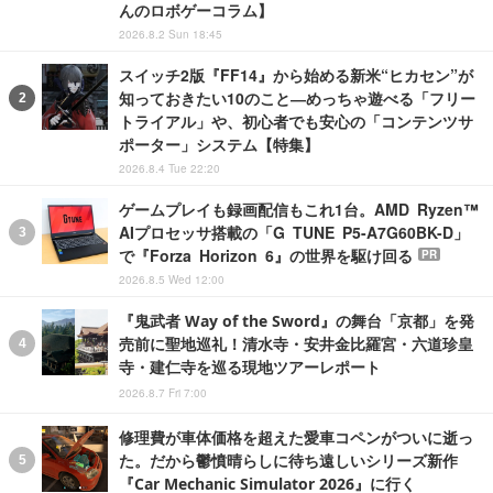
んのロボゲーコラム】
2026.8.2 Sun 18:45
スイッチ2版『FF14』から始める新米“ヒカセン”が
知っておきたい10のこと―めっちゃ遊べる「フリー
トライアル」や、初心者でも安心の「コンテンツサ
ポーター」システム【特集】
2026.8.4 Tue 22:20
ゲームプレイも録画配信もこれ1台。AMD Ryzen™
AIプロセッサ搭載の「G TUNE P5-A7G60BK-D」
で『Forza Horizon 6』の世界を駆け回る
PR
2026.8.5 Wed 12:00
『鬼武者 Way of the Sword』の舞台「京都」を発
売前に聖地巡礼！清水寺・安井金比羅宮・六道珍皇
寺・建仁寺を巡る現地ツアーレポート
2026.8.7 Fri 7:00
修理費が車体価格を超えた愛車コペンがついに逝っ
た。だから鬱憤晴らしに待ち遠しいシリーズ新作
『Car Mechanic Simulator 2026』に行く