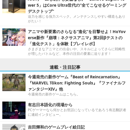
wer 5」はCore Ultra世代の“全てこなせるゲーミング
デスクトップ”
迫力を感じる強力スペック。メンテナンスしやすい構造もあり
がたい！
アニマや新要素のさらなる“進化”を目撃せよ！HoYov
erse新作『崩壊：ネクサスアニマ』第2回βテストの
「進化テスト」を体験【プレイレポ】
さまざまなアニマとの出会いや、スキルによってさらに戦略性
が増したバトルなど、本作の注目の要素に迫ります！
連載・注目記事
今週発売の新作ゲーム『Beast of Reincarnation』
『MARVEL Tōkon: Fighting Souls』『ファイナルフ
ァンタジーXIV』他
今週発売の新作ゲームはこちら。
有志日本語化の現場から
PCゲーマーなら何かとお世話になっているであろう有志翻訳者
に連続インタビュー。
吉田輝和のゲームプレイ絵日記