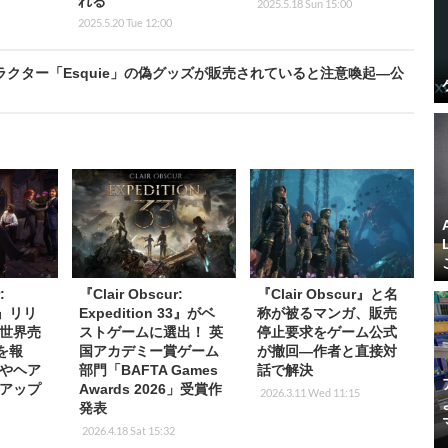
れる
2025.5.18 Sun 15:00
2025.5.20 Tue 12:00
33』人気キャラクター「Esquie」の偽グッズが販売されていると注意喚起―公
:
『Clair Obscur:
『Clair Obscur』と名
33』リリ
Expedition 33』がベ
称が被るマンガ、販売
世界売
ストゲームに選出！ 英
停止要求をゲーム公式
を報
国アカデミー賞ゲーム
が撤回―作者と直接対
やヘア
部門「BAFTA Games
話で解決
アップ
Awards 2026」受賞作
2026.3.11 Wed 11:15
発表
2026.4.18 Sat 15:32