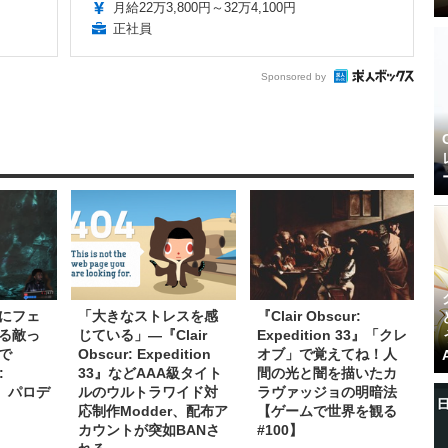
月給22万3,800円～32万4,100円
正社員
Sponsored by
にフェ
「大きなストレスを感
『Clair Obscur:
る敵っ
じている」―『Clair
Expedition 33』「クレ
で
Obscur: Expedition
オブ」で覚えてね！人
:
33』などAAA級タイト
間の光と闇を描いたカ
33』パロデ
ルのウルトラワイド対
ラヴァッジョの明暗法
応制作Modder、配布ア
【ゲームで世界を観る
カウントが突如BANさ
#100】