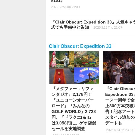
#101】
2025.5.25 Sun 21:00
『Clair Obscur: Expedition 
式でも準備中と告知
2025.5.15 Thu 21:09
Clair Obscur: Expedition 33
『メタファー：リファ
『Clair Obscur
ンタジオ』2,178円！
Expedition 
『ユニコーンオーバー
ース一周年で全
ロード』『みんなの
上800万本突破
GOLF WORLD』2,728
告！記念アート
円、『ドラクエI＆II』
スタイル追加の
は3,058円に。ゲオ店舗
デートも
セールを実地調査
2026.4.24 Fri 23:37