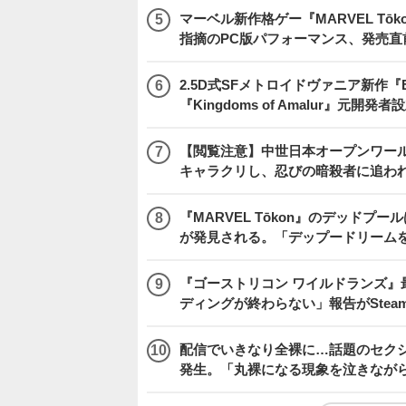
マーベル新作格ゲー『MARVEL Tōkon
指摘のPC版パフォーマンス、発売直
2.5D式SFメトロイドヴァニア新作『E
『Kingdoms of Amalur』元
【閲覧注意】中世日本オープンワールドア
キャラクリし、忍びの暗殺者に追わ
『MARVEL Tōkon』のデッド
が発見される。「デップードリーム
『ゴーストリコン ワイルドランズ』
ディングが終わらない」報告がSte
配信でいきなり全裸に…話題のセク
発生。「丸裸になる現象を泣きなが