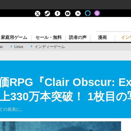
家庭用ゲーム
セール・無料
読者の声
漫画
イン
ac
Linux
インディーゲーム
『Clair Obscur: Exp
上330万本突破！ 1枚目
ての発表に。