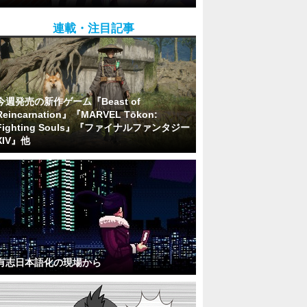
連載・注目記事
今週発売の新作ゲーム『Beast of
Reincarnation』『MARVEL Tōkon:
Fighting Souls』『ファイナルファンタジー
XIV』他
有志日本語化の現場から