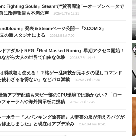
: Fighting Souls』Steamで“賛否両論”―オープンベータで
前に改善報告も不満の声
2026.8.7 Fri 12:21
ndbloom』発表＆Steamページ公開―『XCOM 2』
開発者設立の新スタジオによる
2026.8.8 Sat 7:00
ダルトRPG『Red Masked Ronin』早期アクセス開始！
れながら大人の世界で自由な体験
2026.8.7 Fri 14:45
プールは瞬獄殺も使える！？格ゲー乱舞技が元ネタの隠しコマンド
を使わざるを得ない」などパロ満載
2026.8.7 Fri 13:30
最新アプデ配信も未だ一部のCPU環境では動かない？「ロー
amフォーラムや海外掲示板に投稿
2026.8.7 Fri 17:45
シーホラー『スパンキング除霊師』人妻霊の服が消えるバグが
ら修正しました」と現在はアプデ済み
2026.8.4 Tue 10:41