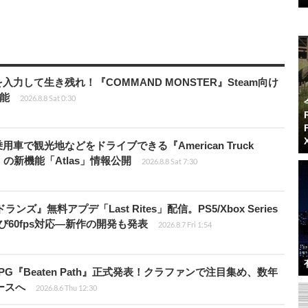
力して生き残れ！『COMMAND MONSTER』Steam向け
可能
2026.8.8 Sat 0:30
車で観光地などをドライブできる『American Truck
rip」の新機能「Atlas」情報公開
2026.8.8 Sat 7:30
ズ』無料アプデ「Last Rites」配信。PS5/Xbox Series
よび60fps対応―新作の開発も発表
2026.8.7 Fri 1:54
PG『Beaten Path』正式発表！クラファンで注目集め、数年
ースへ
2026.8.6 Thu 12:30