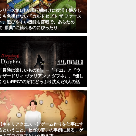
シリーズ第1作が現行機向けに復活！懐かし
くも色褪せない『カルドセプト ザ ファース
ト』遊びやすい機能も搭載で、あらため
て“原典”に触れるのにぴったり
「冒険は楽しいものだ」 ─『FF11』と『ウ
ィザードリィ ヴァリアンツ ダフネ』、"優し
くないRPG"の沼にどっぷり沈んだ4人の話
【キャリアクエスト】ゲーム作りを仕事にす
るということ。セガの若手の事例に見る，ゲ
ームプログラマという働き方