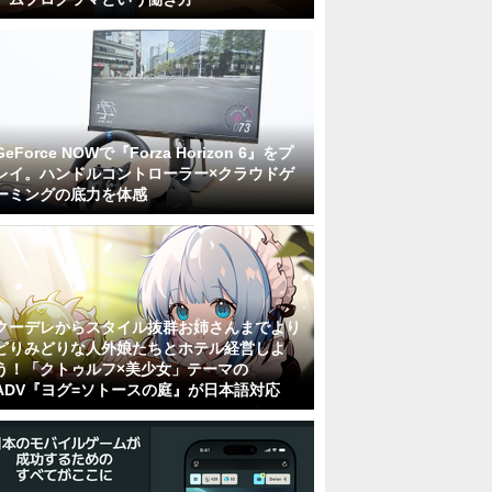
GeForce NOWで『Forza Horizon 6』をプ
レイ。ハンドルコントローラー×クラウドゲ
ーミングの底力を体感
クーデレからスタイル抜群お姉さんまでより
どりみどりな人外娘たちとホテル経営しよ
う！「クトゥルフ×美少女」テーマの
ADV『ヨグ=ソトースの庭』が日本語対応