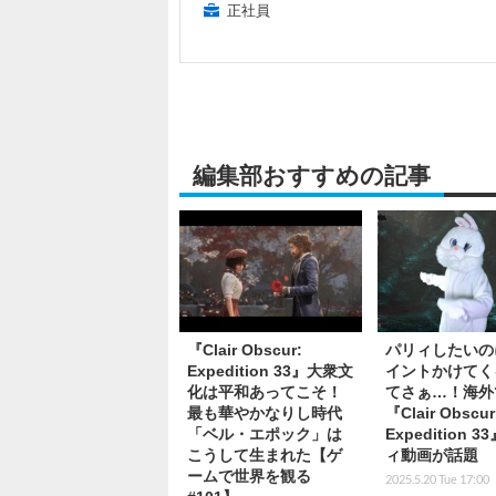
正社員
編集部おすすめの記事
『Clair Obscur:
パリィしたいの
Expedition 33』大衆文
イントかけてく
化は平和あってこそ！
てさぁ…！海外
最も華やかなりし時代
『Clair Obscur
「ベル・エポック」は
Expedition 
こうして生まれた【ゲ
ィ動画が話題
ームで世界を観る
2025.5.20 Tue 17:00