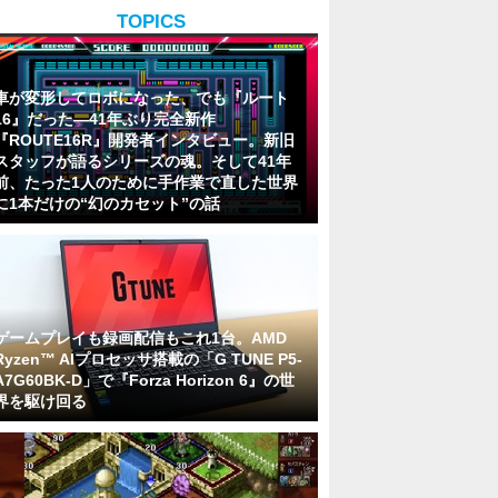
TOPICS
車が変形してロボになった、でも『ルート
16』だった―41年ぶり完全新作
『ROUTE16R』開発者インタビュー。新旧
スタッフが語るシリーズの魂。そして41年
前、たった1人のために手作業で直した世界
に1本だけの“幻のカセット”の話
ゲームプレイも録画配信もこれ1台。AMD
Ryzen™ AIプロセッサ搭載の「G TUNE P5-
A7G60BK-D」で『Forza Horizon 6』の世
界を駆け回る