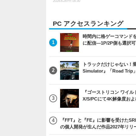
2026.6.26 Fri 18:30
PC アクセスランキング
時間内に格ゲーコマンドを入
に配信―1P/2P側も選択
トラックだけじゃない！乗用
Simulator』「Road T
『ゴーストリコン ワイルドラン
X/S/PCにて4K解像度お
『FFT』と『FE』に影響を受けたSR
の個人開発が生んだ作品2027年リリ