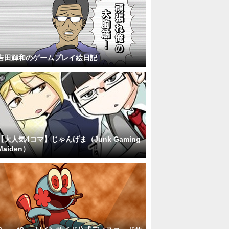
吉田輝和のゲームプレイ絵日記
【大人気4コマ】じゃんげま（Junk Gaming
Maiden）