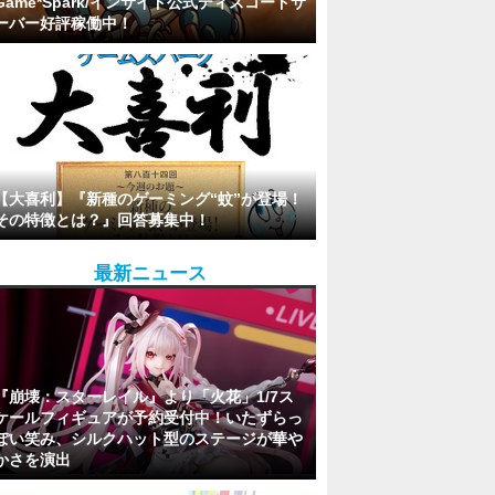
Game*Spark/インサイド公式ディスコードサ
ーバー好評稼働中！
【大喜利】『新種のゲーミング“蚊”が登場！
その特徴とは？』回答募集中！
最新ニュース
『崩壊：スターレイル』より「火花」1/7ス
ケールフィギュアが予約受付中！いたずらっ
ぽい笑み、シルクハット型のステージが華や
かさを演出