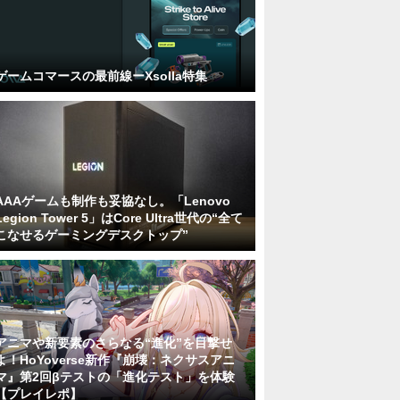
ゲームコマースの最前線ーXsolla特集
AAAゲームも制作も妥協なし。「Lenovo
Legion Tower 5」はCore Ultra世代の“全て
こなせるゲーミングデスクトップ”
アニマや新要素のさらなる“進化”を目撃せ
よ！HoYoverse新作『崩壊：ネクサスアニ
マ』第2回βテストの「進化テスト」を体験
【プレイレポ】