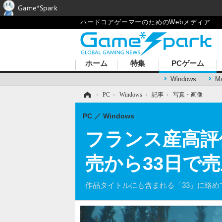
Game*Spark
ハードコアゲーマーのためのWebメディア
ホーム
特集
PCゲーム
Windows
M
ホーム
›
PC
›
Windows
›
記事
›
写真・画像
PC
Windows
フランス産高評価RPG
売から33日で売
作品タイトルにも含まれる「33」に絡め