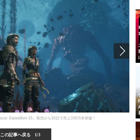
cur: Expedition 33』発売から33日で売上330万本突破！
この記事へ戻る
1/3