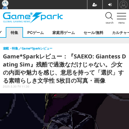
search
menu
グ
特集
PCゲーム
家庭用ゲーム
セール/無料
カルチャ
連載・特集
Game*Sparkレビュー
Game*Sparkレビュー：『SAEKO: Giantess D
ating Sim』残酷で過激なだけじゃない。少女
の内面や魅力を感じ、意思を持って「選択」す
る素晴らしき文学性 5枚目の写真・画像
2025.5.30 Fri 11:30