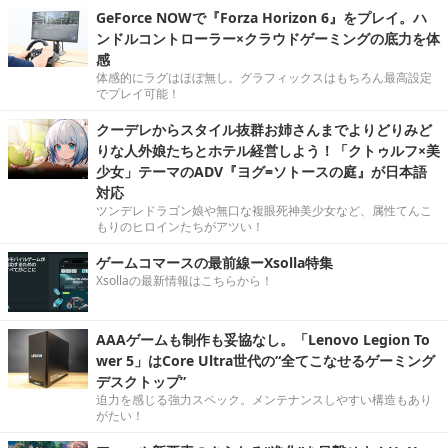
GeForce NOWで『Forza Horizon 6』をプレイ。ハ
ンドルコントローラー×クラウドゲーミングの底力を体
感
体感的にラグはほぼ無し。グラフィックスはもちろん最高設定
でプレイ可能！
クーデレからスタイル抜群お姉さんまでよりどりみど
りな人外娘たちとホテル経営しよう！「クトゥルフ×美
少女」テーマのADV『ヨグ=ソトースの庭』が日本語
対応
ツンデレドラゴン娘や無口な複眼死神美少女など、属性てんこ
もりのヒロインたちがアツい！
ゲームコマースの最前線ーXsolla特集
Xsollaの最新情報はこちらから！
AAAゲームも制作も妥協なし。「Lenovo Legion To
wer 5」はCore Ultra世代の“全てこなせるゲーミング
デスクトップ”
迫力を感じる強力スペック。メンテナンスしやすい構造もあり
がたい！