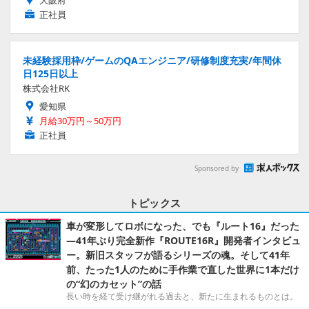
大阪府
正社員
未経験採用枠/ゲームのQAエンジニア/研修制度充実/年間休
日125日以上
株式会社RK
愛知県
月給30万円～50万円
正社員
Sponsored by
トピックス
車が変形してロボになった、でも『ルート16』だった
―41年ぶり完全新作『ROUTE16R』開発者インタビュ
ー。新旧スタッフが語るシリーズの魂。そして41年
前、たった1人のために手作業で直した世界に1本だけ
の“幻のカセット”の話
長い時を経て受け継がれる過去と、新たに生まれるものとは。