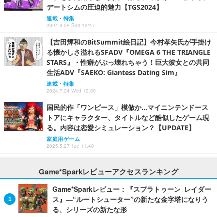
デートシムの圧迫的魅力【TGS2024】
連載・特集
2024.9.29 Sun 13:47
【吉田輝和のBitSummit絵日記】今村孝矢氏が手掛け
る懐かしさ溢れるSFADV『OMEGA 6 THE TRIANGLE
STARS』・性癖がぶっ壊れちゃう！巨大彼女との共同
生活ADV『SAEKO: Giantess Dating Sim』
連載・特集
2024.7.24 Wed 12:30
国民的作「ワンピース」模倣か…マイニンテンドース
トアにキャラクター、タイトルなど酷似したゲーム現
る。内容は恋愛シミュレーション？【UPDATE】
家庭用ゲーム
2025.5.27 Tue 11:40
Game*Sparkレビューアクセスランキング
Game*Sparkレビュー：『スプラトゥーン レイダー
ス』―“ルートシューター”の新たな金字塔になりう
る、シリーズの新たな形