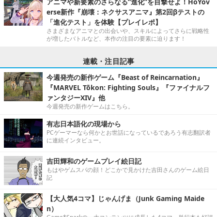
アニマや新要素のさらなる“進化”を目撃せよ！HoYov
erse新作『崩壊：ネクサスアニマ』第2回βテストの
「進化テスト」を体験【プレイレポ】
さまざまなアニマとの出会いや、スキルによってさらに戦略性
が増したバトルなど、本作の注目の要素に迫ります！
連載・注目記事
今週発売の新作ゲーム『Beast of Reincarnation』
『MARVEL Tōkon: Fighting Souls』『ファイナルフ
ァンタジーXIV』他
今週発売の新作ゲームはこちら。
有志日本語化の現場から
PCゲーマーなら何かとお世話になっているであろう有志翻訳者
に連続インタビュー。
吉田輝和のゲームプレイ絵日記
もはやゲムスパの顔！どこかで見かけた吉田さんのゲーム絵日
記
【大人気4コマ】じゃんげま（Junk Gaming Maide
n）