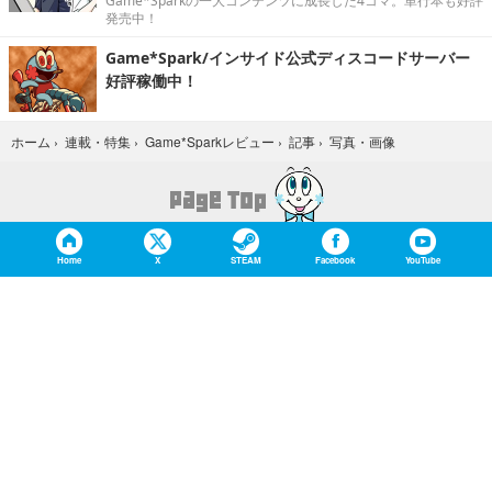
Game*Sparkの一大コンテンツに成長した4コマ。単行本も好評
発売中！
Game*Spark/インサイド公式ディスコードサーバー
好評稼働中！
写真・画像
ホーム
›
連載・特集
›
Game*Sparkレビュー
›
記事
›
Home
X
STEAM
Facebook
YouTube
Game*Sparkについて
お問合せ
広告掲載
会社概要
個人情報保護方針
個人情報の取り扱いについて（Game*Spark）
利用規約
特定商取引法に基づく表記
紹介した商品/サービスを購入、契約した場合に、
売上の一部が弊社サイトに還元されることがあります。
当サイトに掲載の記事・見出し・写真・画像の無断転載を禁じます。
Copyright © 2026 IID, Inc.