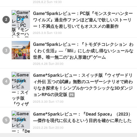
2026.8.2 Sun 19:30
Game*Sparkレビュー：PC版『モンスターハンター
ワイルズ』過去作ファンほど遊んで欲しいストーリ
ー！不満点を差し引いてもオススメの最新作
2025.3.9 Sun 13:00
Game*Sparkレビュー：『トモダチコレクション わ
くわく生活』―「Mii」にしか成し得ないシュールな
世界。唯一無二の“お人形遊び”ゲーム
2026.4.26 Sun 20:00
Game*Sparkレビュー：スイッチ版『ウィザードリ
ィ外伝 五つの試練』無数のユーザーシナリオで終わ
りなき探求を！シンプルかつクラシックな3Dダンジ
ョンRPGの決定版
PR
2025.3.30 Sun 17:00
Game*Sparkレビュー：『Dead Space』（2023）
―傑作を現代に伝えるという目的を確かに果たした
2023.2.26 Sun 20:00