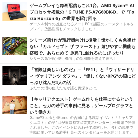
ゲームプレイも録画配信もこれ1台。AMD Ryzen™ AI
プロセッサ搭載の「G TUNE P5-A7G60BK-D」で『Fo
rza Horizon 6』の世界を駆け回る
ゲーム＆制作の拠点となるノートPCで話題のレースタイトルを
プレイ。放熱性能もチェックしました！
シリーズ第1作が現行機向けに復活！懐かしくも色褪せ
ない『カルドセプト ザ ファースト』遊びやすい機能も
搭載で、あらためて“原典”に触れるのにぴったり
シリーズ第1作が現行機向けの新機能を備えて復活！
「冒険は楽しいものだ」 ─『FF11』と『ウィザードリ
ィ ヴァリアンツ ダフネ』、"優しくないRPG"の沼にど
っぷり沈んだ4人の話
ふたつの沼の住人たちが語る奥深さとは。
【キャリアクエスト】ゲーム作りを仕事にするという
こと。セガの若手の事例に見る，ゲームプログラマと
いう働き方
Game*Sparkと4Gamerの合同による就活イベント「キャリア
クエスト」の第4回が東京都立産業貿易センター浜松町館で開催
されました。このイベントに合わせて取材した、各社の現場で
実際に働いている若手社員へのインタビューをお届けします。