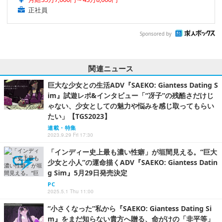
正社員
Sponsored by
関連ニュース
巨大な少女との生活ADV『SAEKO: Giantess Dating S
im』試遊レポ&インタビュー「“冴子”の残酷さだけじ
ゃない、少女としての魅力や悩みを感じ取ってもらい
たい」【TGS2023】
連載・特集
2023.9.29 Fri 17:30
「インディー史上最も濃い性癖」が垣間見える。“巨大
少女と小人”の運命描くADV『SAEKO: Giantess Datin
g Sim』5月29日発売決定
PC
2025.5.1 Thu 11:00
“小さくなった”私から『SAEKO: Giantess Dating Si
m』をまだ知らない貴方へ贈る、命がけの「非平等」