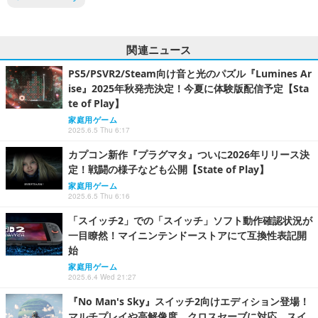
関連ニュース
PS5/PSVR2/Steam向け音と光のパズル『Lumines Ar
ise』2025年秋発売決定！今夏に体験版配信予定【Sta
te of Play】
家庭用ゲーム
2025.6.5 Thu 6:17
カプコン新作『プラグマタ』ついに2026年リリース決
定！戦闘の様子なども公開【State of Play】
家庭用ゲーム
2025.6.5 Thu 6:16
「スイッチ2」での「スイッチ」ソフト動作確認状況が
一目瞭然！マイニンテンドーストアにて互換性表記開
始
家庭用ゲーム
2025.6.4 Wed 21:27
『No Man's Sky』スイッチ2向けエディション登場！
マルチプレイや高解像度、クロスセーブに対応。スイ