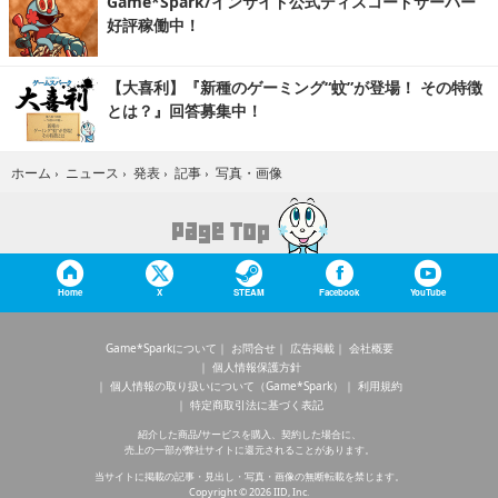
Game*Spark/インサイド公式ディスコードサーバー
好評稼働中！
【大喜利】『新種のゲーミング“蚊”が登場！ その特徴
とは？』回答募集中！
写真・画像
ホーム
›
ニュース
›
発表
›
記事
›
Home
X
STEAM
Facebook
YouTube
Game*Sparkについて
お問合せ
広告掲載
会社概要
個人情報保護方針
個人情報の取り扱いについて（Game*Spark）
利用規約
特定商取引法に基づく表記
紹介した商品/サービスを購入、契約した場合に、
売上の一部が弊社サイトに還元されることがあります。
当サイトに掲載の記事・見出し・写真・画像の無断転載を禁じます。
Copyright © 2026 IID, Inc.