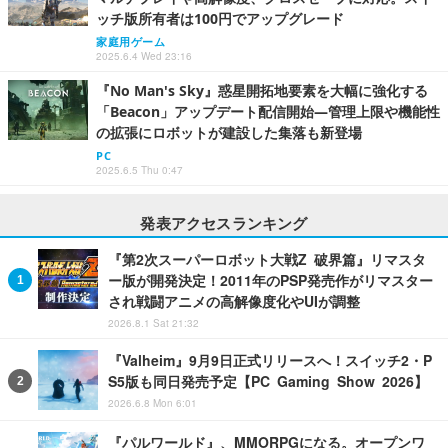
ッチ版所有者は100円でアップグレード
家庭用ゲーム
2025.6.4 Wed 23:16
『No Man's Sky』惑星開拓地要素を大幅に強化する
「Beacon」アップデート配信開始―管理上限や機能性
の拡張にロボットが建設した集落も新登場
PC
2025.6.5 Thu 0:47
発表アクセスランキング
『第2次スーパーロボット大戦Z 破界篇』リマスタ
ー版が開発決定！2011年のPSP発売作がリマスター
され戦闘アニメの高解像度化やUIが調整
2026.8.1 Sat 21:32
『Valheim』9月9日正式リリースへ！スイッチ2・P
S5版も同日発売予定【PC Gaming Show 2026】
2026.6.8 Mon 6:01
『パルワールド』、MMORPGになる。オープンワ