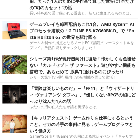
前、たった1人のために手作業で直した世界に1本だけ
の“幻のカセット”の話
長い時を経て受け継がれる過去と、新たに生まれるものとは。
ゲームプレイも録画配信もこれ1台。AMD Ryzen™ AI
プロセッサ搭載の「G TUNE P5-A7G60BK-D」で『Fo
rza Horizon 6』の世界を駆け回る
ゲーム＆制作の拠点となるノートPCで話題のレースタイトルを
プレイ。放熱性能もチェックしました！
シリーズ第1作が現行機向けに復活！懐かしくも色褪せ
ない『カルドセプト ザ ファースト』遊びやすい機能も
搭載で、あらためて“原典”に触れるのにぴったり
シリーズ第1作が現行機向けの新機能を備えて復活！
「冒険は楽しいものだ」 ─『FF11』と『ウィザードリ
ィ ヴァリアンツ ダフネ』、"優しくないRPG"の沼にど
っぷり沈んだ4人の話
ふたつの沼の住人たちが語る奥深さとは。
【キャリアクエスト】ゲーム作りを仕事にするという
こと。セガの若手の事例に見る，ゲームプログラマと
いう働き方
Game*Sparkと4Gamerの合同による就活イベント「キャリア