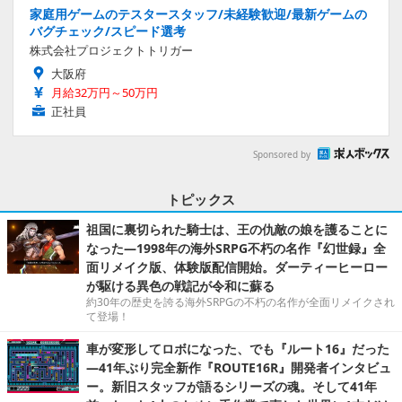
家庭用ゲームのテスタースタッフ/未経験歓迎/最新ゲームの
バグチェック/スピード選考
株式会社プロジェクトトリガー
大阪府
月給32万円～50万円
正社員
Sponsored by
トピックス
祖国に裏切られた騎士は、王の仇敵の娘を護ることに
なった―1998年の海外SRPG不朽の名作『幻世録』全
面リメイク版、体験版配信開始。ダーティーヒーロー
が駆ける異色の戦記が令和に蘇る
約30年の歴史を誇る海外SRPGの不朽の名作が全面リメイクされ
て登場！
車が変形してロボになった、でも『ルート16』だった
―41年ぶり完全新作『ROUTE16R』開発者インタビュ
ー。新旧スタッフが語るシリーズの魂。そして41年