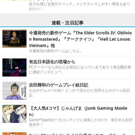
迫力を感じる強力スペック。メンテナンスしやすい構造もあり
がたい！
連載・注目記事
今週発売の新作ゲーム『The Elder Scrolls IV: Oblivio
n Remastered』『アークナイツ』『Hell Let Loose:
Vietnam』他
今週発売の新作ゲームはこちら。
有志日本語化の現場から
PCゲーマーなら何かとお世話になっているであろう有志翻訳者
に連続インタビュー。
吉田輝和のゲームプレイ絵日記
もはやゲムスパの顔！どこかで見かけた吉田さんのゲーム絵日
記
【大人気4コマ】じゃんげま（Junk Gaming Maide
n）
Game*Sparkの一大コンテンツに成長した4コマ。単行本も好評
発売中！