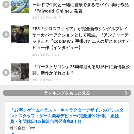
ールドで仲間と一緒に冒険できるモバイル向け作品
『Palworld Online』発表
2026.8.3 Mon 13:17
FPS『クロスファイア』が完全新作シングルプレイ
ヤーカバーアクションとして転生。『アンチャーテ
ッド』と『CoD:MW』手掛けた二人の新スタジオデ
ビュー作【インタビュー】
2026.6.6 Sat 11:15
『ゴーストリコン』25周年迎える8月6日に新情報公
開。新作かそれとも？
2026.8.3 Mon 22:15
ランキングをもっと見る
「27卒」ゲームイラスト・キャラクターデザインのアシスタ
ントスタッフ・ゲーム業界デビュー/完全週休2日制「正社
員・年間休日12/横浜市西区高島3丁目
株式会社alBee