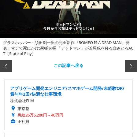
グラスホッパー・須田剛一氏の完全新作『ROMEO IS A DEAD MAN』発
表！マジで死にかけ5秒前の男「デッドマン」が凶悪犯を狩る血みどろAC
T【State of Play】
この記事へ戻る
アプリゲーム開発エンジニア/スマホゲーム開発/未経験OK/
賞与年2回/快適な仕事環境
株式会社ELM
東京都
月給26万5,200円～40万円
正社員