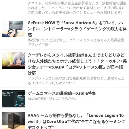
クエスト」の第4回が東京都立産業貿易センター浜松町館で開催
されました。このイベントに合わせて取材した、各社の現場で
実際に働いている若手社員へのインタビューをお届けします。
GeForce NOWで『Forza Horizon 6』をプレイ。ハ
ンドルコントローラー×クラウドゲーミングの底力を体
感
体感的にラグはほぼ無し。グラフィックスはもちろん最高設定
でプレイ可能！
クーデレからスタイル抜群お姉さんまでよりどりみど
りな人外娘たちとホテル経営しよう！「クトゥルフ×美
少女」テーマのADV『ヨグ=ソトースの庭』が日本語
対応
ツンデレドラゴン娘や無口な複眼死神美少女など、属性てんこ
もりのヒロインたちがアツい！
ゲームコマースの最前線ーXsolla特集
Xsollaの最新情報はこちらから！
AAAゲームも制作も妥協なし。「Lenovo Legion To
wer 5」はCore Ultra世代の“全てこなせるゲーミング
デスクトップ”