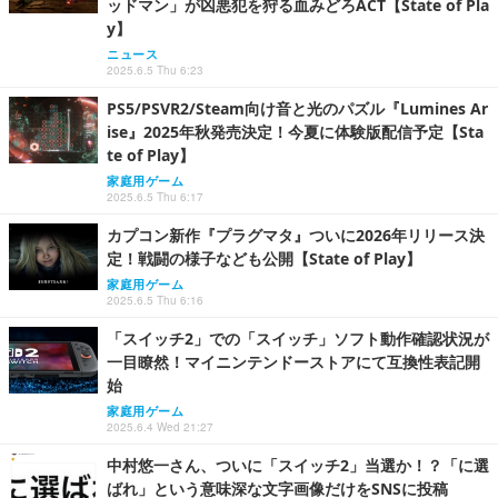
ッドマン」が凶悪犯を狩る血みどろACT【State of Pla
y】
ニュース
2025.6.5 Thu 6:23
PS5/PSVR2/Steam向け音と光のパズル『Lumines Ar
ise』2025年秋発売決定！今夏に体験版配信予定【Sta
te of Play】
家庭用ゲーム
2025.6.5 Thu 6:17
カプコン新作『プラグマタ』ついに2026年リリース決
定！戦闘の様子なども公開【State of Play】
家庭用ゲーム
2025.6.5 Thu 6:16
「スイッチ2」での「スイッチ」ソフト動作確認状況が
一目瞭然！マイニンテンドーストアにて互換性表記開
始
家庭用ゲーム
2025.6.4 Wed 21:27
中村悠一さん、ついに「スイッチ2」当選か！？「に選
ばれ」という意味深な文字画像だけをSNSに投稿