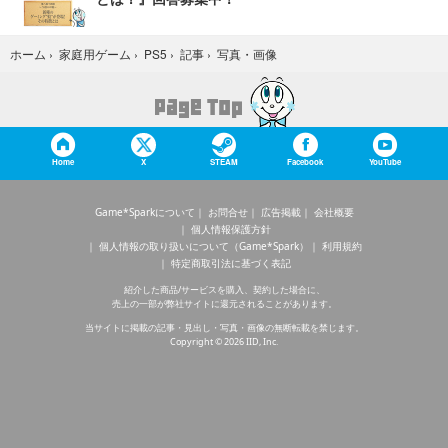
写真・画像
ホーム
›
家庭用ゲーム
›
PS5
›
記事
›
Home
X
STEAM
Facebook
YouTube
Game*Sparkについて
お問合せ
広告掲載
会社概要
個人情報保護方針
個人情報の取り扱いについて（Game*Spark）
利用規約
特定商取引法に基づく表記
紹介した商品/サービスを購入、契約した場合に、
売上の一部が弊社サイトに還元されることがあります。
当サイトに掲載の記事・見出し・写真・画像の無断転載を禁じます。
Copyright © 2026 IID, Inc.