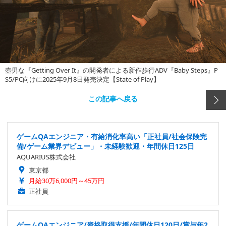
壺男な『Getting Over It』の開発者による新作歩行ADV『Baby Steps』P
S5/PC向けに2025年9月8日発売決定【State of Play】
この記事へ戻る
ゲームQAエンジニア・有給消化率高い「正社員/社会保険完
備/ゲーム業界デビュー」・未経験歓迎・年間休日125日
AQUARIUS株式会社
東京都
月給30万6,000円～45万円
正社員
ゲームQAエンジニア/資格取得支援/年間休日120日/賞与年2