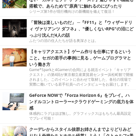
搭載で、あらためて“原典”に触れるのにぴったり
シリーズ第1作が現行機向けの新機能を備えて復活！
「冒険は楽しいものだ」 ─『FF11』と『ウィザードリ
ィ ヴァリアンツ ダフネ』、"優しくないRPG"の沼にど
っぷり沈んだ4人の話
ふたつの沼の住人たちが語る奥深さとは。
【キャリアクエスト】ゲーム作りを仕事にするという
こと。セガの若手の事例に見る，ゲームプログラマと
いう働き方
Game*Sparkと4Gamerの合同による就活イベント「キャリア
クエスト」の第4回が東京都立産業貿易センター浜松町館で開催
されました。このイベントに合わせて取材した、各社の現場で
実際に働いている若手社員へのインタビューをお届けします。
GeForce NOWで『Forza Horizon 6』をプレイ。ハ
ンドルコントローラー×クラウドゲーミングの底力を体
感
体感的にラグはほぼ無し。グラフィックスはもちろん最高設定
でプレイ可能！
クーデレからスタイル抜群お姉さんまでよりどりみど
りな人外娘たちとホテル経営しよう！「クトゥルフ×美