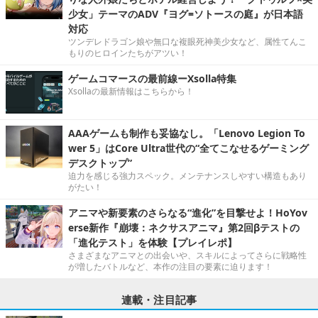
少女」テーマのADV『ヨグ=ソトースの庭』が日本語
対応
ツンデレドラゴン娘や無口な複眼死神美少女など、属性てんこ
もりのヒロインたちがアツい！
ゲームコマースの最前線ーXsolla特集
Xsollaの最新情報はこちらから！
AAAゲームも制作も妥協なし。「Lenovo Legion To
wer 5」はCore Ultra世代の“全てこなせるゲーミング
デスクトップ”
迫力を感じる強力スペック。メンテナンスしやすい構造もあり
がたい！
アニマや新要素のさらなる“進化”を目撃せよ！HoYov
erse新作『崩壊：ネクサスアニマ』第2回βテストの
「進化テスト」を体験【プレイレポ】
さまざまなアニマとの出会いや、スキルによってさらに戦略性
が増したバトルなど、本作の注目の要素に迫ります！
連載・注目記事