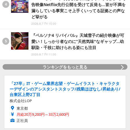
告映像Netflix先行公開を受けて反発も…皆が不満を
漏らしている事実こそ上手くいってる証拠との声な
ど挙がる
2026.8.7 Fri 15:00
『ペルソナ4 リバイバル』天城雪子の紹介映像が可
愛い！しっかり者なのに“天然気味"なギャップ…幼
馴染・千枝に助けられる姿にも注目
2026.8.7 Fri 11:00
ランキングをもっと見る
「27卒」IT・ゲーム業界志望・ゲームイラスト・キャラクタ
ーデザインのアシスタントスタッフ/残業ほぼなし/昇給あり/
台東区上野2丁目
株式会社LOP
東京都
月給20万9,200円～33万2,600円
正社員