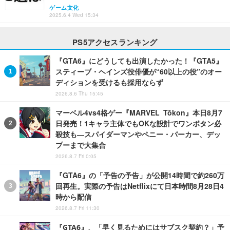
ゲーム文化
2025.6.4 Wed 15:34
PS5アクセスランキング
『GTA6』にどうしても出演したかった！『GTA5』
スティーブ・ヘインズ役俳優が“60以上の役”のオー
ディションを受けるも採用ならず
2026.8.6 Thu 15:45
マーベル4vs4格ゲー『MARVEL Tōkon』本日8月7
日発売！1キャラ主体でもOKな設計でワンボタン必
殺技も―スパイダーマンやペニー・パーカー、デッ
プーまで大集合
2026.8.7 Fri 0:05
『GTA6』の「予告の予告」が公開14時間で約260万
回再生。実際の予告はNetflixにて日本時間8月28日4
時から配信
2026.8.7 Fri 11:30
『GTA6』、「早く見るためにはサブスク契約？」予