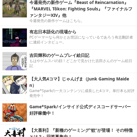
今週発売の新作ゲーム『Beast of Reincarnation』
『MARVEL Tōkon: Fighting Souls』『ファイナルフ
ァンタジーXIV』他
今週発売の新作ゲームはこちら。
有志日本語化の現場から
PCゲーマーなら何かとお世話になっているであろう有志翻訳者
に連続インタビュー。
吉田輝和のゲームプレイ絵日記
もはやゲムスパの顔！どこかで見かけた吉田さんのゲーム絵日
記
【大人気4コマ】じゃんげま（Junk Gaming Maide
n）
Game*Sparkの一大コンテンツに成長した4コマ。単行本も好評
発売中！
Game*Spark/インサイド公式ディスコードサーバー
好評稼働中！
【大喜利】『新種のゲーミング“蚊”が登場！ その特徴
とは？』回答募集中！