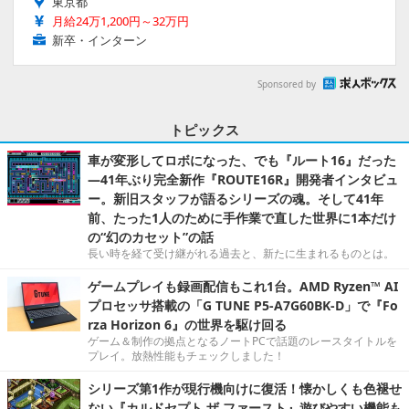
東京都
月給24万1,200円～32万円
新卒・インターン
Sponsored by
トピックス
車が変形してロボになった、でも『ルート16』だった
―41年ぶり完全新作『ROUTE16R』開発者インタビュ
ー。新旧スタッフが語るシリーズの魂。そして41年
前、たった1人のために手作業で直した世界に1本だけ
の“幻のカセット”の話
長い時を経て受け継がれる過去と、新たに生まれるものとは。
ゲームプレイも録画配信もこれ1台。AMD Ryzen™ AI
プロセッサ搭載の「G TUNE P5-A7G60BK-D」で『Fo
rza Horizon 6』の世界を駆け回る
ゲーム＆制作の拠点となるノートPCで話題のレースタイトルを
プレイ。放熱性能もチェックしました！
シリーズ第1作が現行機向けに復活！懐かしくも色褪せ
ない『カルドセプト ザ ファースト』遊びやすい機能も