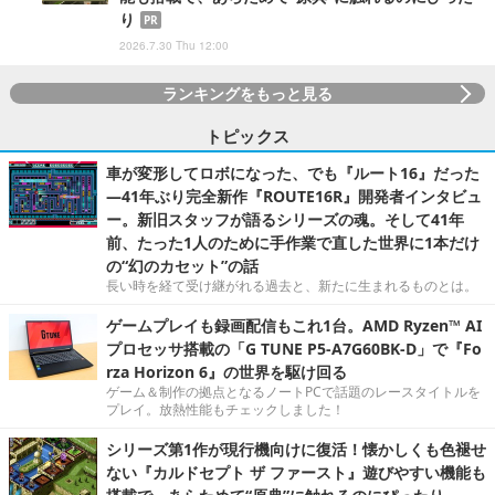
り
PR
2026.7.30 Thu 12:00
ランキングをもっと見る
トピックス
車が変形してロボになった、でも『ルート16』だった
―41年ぶり完全新作『ROUTE16R』開発者インタビュ
ー。新旧スタッフが語るシリーズの魂。そして41年
前、たった1人のために手作業で直した世界に1本だけ
の“幻のカセット”の話
長い時を経て受け継がれる過去と、新たに生まれるものとは。
ゲームプレイも録画配信もこれ1台。AMD Ryzen™ AI
プロセッサ搭載の「G TUNE P5-A7G60BK-D」で『Fo
rza Horizon 6』の世界を駆け回る
ゲーム＆制作の拠点となるノートPCで話題のレースタイトルを
プレイ。放熱性能もチェックしました！
シリーズ第1作が現行機向けに復活！懐かしくも色褪せ
ない『カルドセプト ザ ファースト』遊びやすい機能も