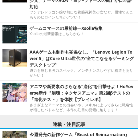
少女」テーマのADV『ヨグ=ソトースの庭』が日本語
対応
ツンデレドラゴン娘や無口な複眼死神美少女など、属性てんこ
もりのヒロインたちがアツい！
ゲームコマースの最前線ーXsolla特集
Xsollaの最新情報はこちらから！
AAAゲームも制作も妥協なし。「Lenovo Legion To
wer 5」はCore Ultra世代の“全てこなせるゲーミング
デスクトップ”
迫力を感じる強力スペック。メンテナンスしやすい構造もあり
がたい！
アニマや新要素のさらなる“進化”を目撃せよ！HoYov
erse新作『崩壊：ネクサスアニマ』第2回βテストの
「進化テスト」を体験【プレイレポ】
さまざまなアニマとの出会いや、スキルによってさらに戦略性
が増したバトルなど、本作の注目の要素に迫ります！
連載・注目記事
今週発売の新作ゲーム『Beast of Reincarnation』