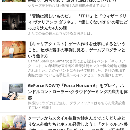
搭載で、あらためて“原典”に触れるのにぴったり
シリーズ第1作が現行機向けの新機能を備えて復活！
「冒険は楽しいものだ」 ─『FF11』と『ウィザードリ
ィ ヴァリアンツ ダフネ』、"優しくないRPG"の沼にど
っぷり沈んだ4人の話
ふたつの沼の住人たちが語る奥深さとは。
【キャリアクエスト】ゲーム作りを仕事にするという
こと。セガの若手の事例に見る，ゲームプログラマと
いう働き方
Game*Sparkと4Gamerの合同による就活イベント「キャリア
クエスト」の第4回が東京都立産業貿易センター浜松町館で開催
されました。このイベントに合わせて取材した、各社の現場で
実際に働いている若手社員へのインタビューをお届けします。
GeForce NOWで『Forza Horizon 6』をプレイ。ハ
ンドルコントローラー×クラウドゲーミングの底力を体
感
体感的にラグはほぼ無し。グラフィックスはもちろん最高設定
でプレイ可能！
クーデレからスタイル抜群お姉さんまでよりどりみど
りな人外娘たちとホテル経営しよう！「クトゥルフ×美