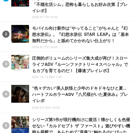
「不穏生活シム」恐怖も暮らしもお好み次第【プレ
イレポ】
2026.8.7 Fri 19:45
モバイル向け新作は“やってること”がちゃんと『幻
想水滸伝』。『幻想水滸伝 STAR LEAP』は「基本
無料だから」と舐めてかかれない仕上がり！
2026.8.7 Fri 18:00
圧倒的ボリュームのシリーズ集大成が再び！スロー
ライフADV『ルーンファクトリー４スペシャル』で
もカブを育てるのだ！【爆速プレイレポ】
2021.12.13 Mon 7:00
“色々デカい”美人妖怪と少年のドキドキなひと夏…
ハートフルホラーADV『八尺様がいた夏休み』プレ
イレポ
2026.8.2 Sun 19:00
シリーズ第1作が現行機向けに復活！懐かしくも色褪
せない『カルドセプト ザ ファースト』遊びやすい機
能も搭載で、あらためて“原典”に触れるのにぴった