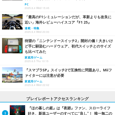
PC
2025.6.4 Wed 15:45
「最高のF1シミュレーションだが、革新よりも改良に
近い」海外レビューハイスコア『F1 25』
連載・特集
2025.6.4 Wed 20:00
待望の「ニンテンドースイッチ2」開封の儀！大きいけ
ど手に馴染むハードウェア、初代スイッチとのサイズ
も比べてみた
家庭用ゲーム
2025.6.5 Thu 10:15
『スマブラSP』スイッチ2で互換性に問題あり。Miiフ
ァイターには注意が必要
家庭用ゲーム
2025.6.4 Wed 22:02
プレイレポートアクセスランキング
『ほの暮しの庭』は『夜廻』ファン、スローライフ
好き、新規ユーザーのすべてに“良し”！ 唯一無二の