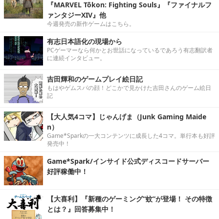
『MARVEL Tōkon: Fighting Souls』『ファイナルフ
ァンタジーXIV』他
今週発売の新作ゲームはこちら。
有志日本語化の現場から
PCゲーマーなら何かとお世話になっているであろう有志翻訳者
に連続インタビュー。
吉田輝和のゲームプレイ絵日記
もはやゲムスパの顔！どこかで見かけた吉田さんのゲーム絵日
記
【大人気4コマ】じゃんげま（Junk Gaming Maide
n）
Game*Sparkの一大コンテンツに成長した4コマ。単行本も好評
発売中！
Game*Spark/インサイド公式ディスコードサーバー
好評稼働中！
【大喜利】『新種のゲーミング“蚊”が登場！ その特徴
とは？』回答募集中！