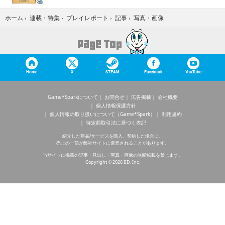
写真・画像
ホーム
›
連載・特集
›
プレイレポート
›
記事
›
Home
X
STEAM
Facebook
YouTube
Game*Sparkについて
お問合せ
広告掲載
会社概要
個人情報保護方針
個人情報の取り扱いについて（Game*Spark）
利用規約
特定商取引法に基づく表記
紹介した商品/サービスを購入、契約した場合に、
売上の一部が弊社サイトに還元されることがあります。
当サイトに掲載の記事・見出し・写真・画像の無断転載を禁じます。
Copyright © 2026 IID, Inc.