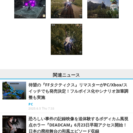
関連ニュース
待望の『FFタクティクス』リマスターがPC/Xbox/ス
イッチでも発売決定！フルボイス化やシナリオ加筆調
整も実施
PC
2025.6.5 Thu 7:33
恐ろしい事件の記録映像を追体験するボディカム風視
点ホラー『DEADCAM』6月23日早期アクセス開始！
日本の廃校舞台の和風エピソード収録