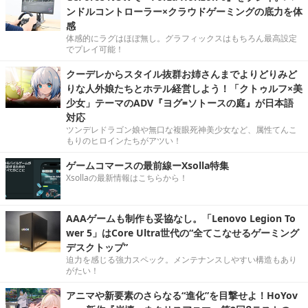
ンドルコントローラー×クラウドゲーミングの底力を体
感
体感的にラグはほぼ無し。グラフィックスはもちろん最高設定
でプレイ可能！
クーデレからスタイル抜群お姉さんまでよりどりみど
りな人外娘たちとホテル経営しよう！「クトゥルフ×美
少女」テーマのADV『ヨグ=ソトースの庭』が日本語
対応
ツンデレドラゴン娘や無口な複眼死神美少女など、属性てんこ
もりのヒロインたちがアツい！
ゲームコマースの最前線ーXsolla特集
Xsollaの最新情報はこちらから！
AAAゲームも制作も妥協なし。「Lenovo Legion To
wer 5」はCore Ultra世代の“全てこなせるゲーミング
デスクトップ”
迫力を感じる強力スペック。メンテナンスしやすい構造もあり
がたい！
アニマや新要素のさらなる“進化”を目撃せよ！HoYov