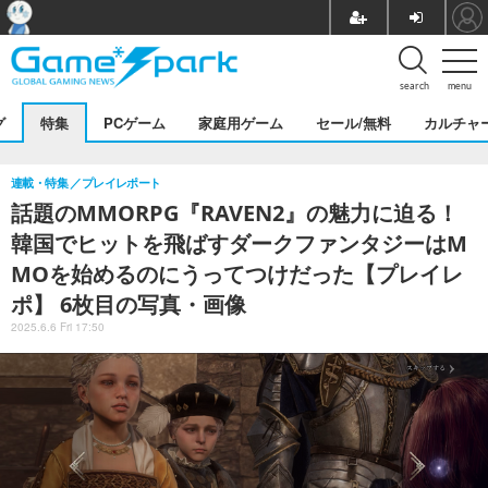
search
menu
グ
特集
PCゲーム
家庭用ゲーム
セール/無料
カルチャ
連載・特集
プレイレポート
話題のMMORPG『RAVEN2』の魅力に迫る！
韓国でヒットを飛ばすダークファンタジーはM
MOを始めるのにうってつけだった【プレイレ
ポ】 6枚目の写真・画像
2025.6.6 Fri 17:50