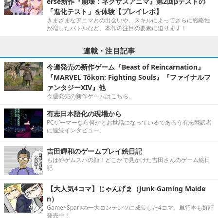
erse新作『崩壊：ネクサスアニマ』第2回βテストの
「進化テスト」を体験【プレイレポ】
さまざまなアニマとの出会いや、スキルによってさらに戦略性
が増したバトルなど、本作の注目の要素に迫ります！
連載・注目記事
今週発売の新作ゲーム『Beast of Reincarnation』
『MARVEL Tōkon: Fighting Souls』『ファイナルフ
ァンタジーXIV』他
今週発売の新作ゲームはこちら。
有志日本語化の現場から
PCゲーマーなら何かとお世話になっているであろう有志翻訳者
に連続インタビュー。
吉田輝和のゲームプレイ絵日記
もはやゲムスパの顔！どこかで見かけた吉田さんのゲーム絵日
記
【大人気4コマ】じゃんげま（Junk Gaming Maide
n）
Game*Sparkの一大コンテンツに成長した4コマ。単行本も好評
発売中！