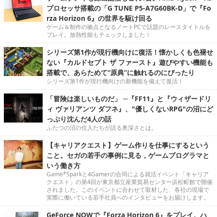
プロセッサ搭載の「G TUNE P5-A7G60BK-D」で『Fo
rza Horizon 6』の世界を駆け回る
ゲーム＆制作の拠点となるノートPCで話題のレースタイトルを
プレイ。放熱性能もチェックしました！
シリーズ第1作が現行機向けに復活！懐かしくも色褪せ
ない『カルドセプト ザ ファースト』遊びやすい機能も
搭載で、あらためて“原典”に触れるのにぴったり
シリーズ第1作が現行機向けの新機能を備えて復活！
「冒険は楽しいものだ」 ─『FF11』と『ウィザードリ
ィ ヴァリアンツ ダフネ』、"優しくないRPG"の沼にど
っぷり沈んだ4人の話
ふたつの沼の住人たちが語る奥深さとは。
【キャリアクエスト】ゲーム作りを仕事にするという
こと。セガの若手の事例に見る，ゲームプログラマと
いう働き方
Game*Sparkと4Gamerの合同による就活イベント「キャリア
クエスト」の第4回が東京都立産業貿易センター浜松町館で開催
されました。このイベントに合わせて取材した、各社の現場で
実際に働いている若手社員へのインタビューをお届けします。
GeForce NOWで『Forza Horizon 6』をプレイ。ハ