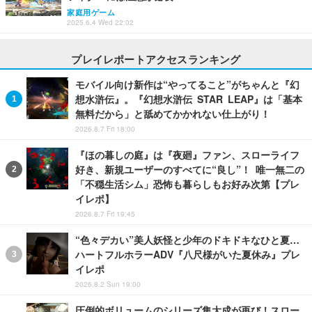
家庭用ゲーム
2025.6.4 Wed 22:02
プレイレポートアクセスランキング
モバイル向け新作は“やってること”がちゃんと『幻
想水滸伝』。『幻想水滸伝 STAR LEAP』は「基本
無料だから」と舐めてかかれない仕上がり！
2026.8.7 Fri 18:00
『ほの暮しの庭』は『夜廻』ファン、スローライフ
好き、新規ユーザーのすべてに“良し”！ 唯一無二の
「不穏生活シム」恐怖も暮らしもお好み次第【プレ
イレポ】
2026.8.7 Fri 19:45
“色々デカい”美人妖怪と少年のドキドキなひと夏…
ハートフルホラーADV『八尺様がいた夏休み』プレ
イレポ
2026.8.2 Sun 19:00
圧倒的ボリュームのシリーズ集大成が再び！スロー