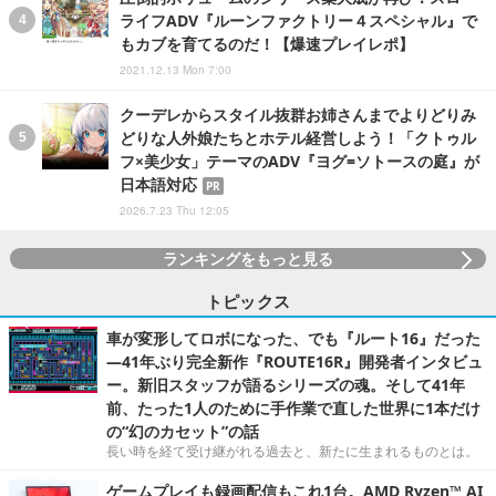
ライフADV『ルーンファクトリー４スペシャル』で
もカブを育てるのだ！【爆速プレイレポ】
2021.12.13 Mon 7:00
クーデレからスタイル抜群お姉さんまでよりどりみ
どりな人外娘たちとホテル経営しよう！「クトゥル
フ×美少女」テーマのADV『ヨグ=ソトースの庭』が
日本語対応
PR
2026.7.23 Thu 12:05
ランキングをもっと見る
トピックス
車が変形してロボになった、でも『ルート16』だった
―41年ぶり完全新作『ROUTE16R』開発者インタビュ
ー。新旧スタッフが語るシリーズの魂。そして41年
前、たった1人のために手作業で直した世界に1本だけ
の“幻のカセット”の話
長い時を経て受け継がれる過去と、新たに生まれるものとは。
ゲームプレイも録画配信もこれ1台。AMD Ryzen™ AI