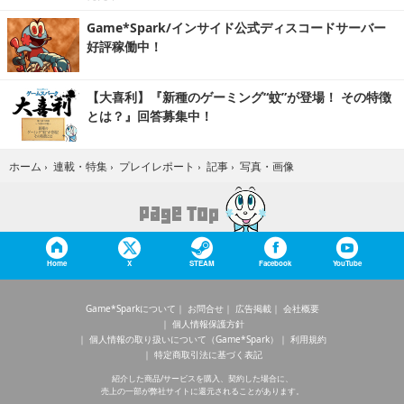
Game*Spark/インサイド公式ディスコードサーバー
好評稼働中！
【大喜利】『新種のゲーミング“蚊”が登場！ その特徴
とは？』回答募集中！
写真・画像
ホーム
›
連載・特集
›
プレイレポート
›
記事
›
Home
X
STEAM
Facebook
YouTube
Game*Sparkについて
お問合せ
広告掲載
会社概要
個人情報保護方針
個人情報の取り扱いについて（Game*Spark）
利用規約
特定商取引法に基づく表記
紹介した商品/サービスを購入、契約した場合に、
売上の一部が弊社サイトに還元されることがあります。