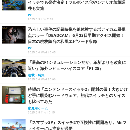
イッチでも発売決定！フルボイス化やシナリオ加筆調
整も実施
PC
2025.6.5 Thu 7:33
恐ろしい事件の記録映像を追体験するボディカム風視
点ホラー『DEADCAM』6月23日早期アクセス開始！
日本の廃校舞台の和風エピソード収録
PC
2025.6.4 Wed 15:45
「最高のF1シミュレーションだが、革新よりも改良に
近い」海外レビューハイスコア『F1 25』
連載・特集
2025.6.4 Wed 20:00
待望の「ニンテンドースイッチ2」開封の儀！大きいけ
ど手に馴染むハードウェア、初代スイッチとのサイズ
も比べてみた
家庭用ゲーム
2025.6.5 Thu 10:15
『スマブラSP』スイッチ2で互換性に問題あり。Miiフ
ァイターには注意が必要