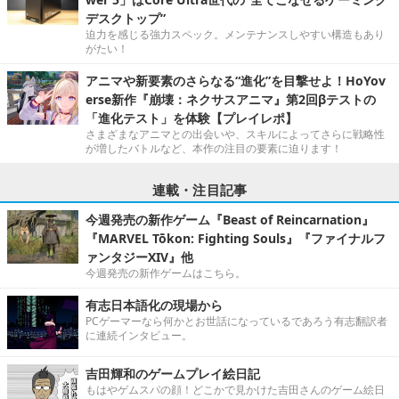
デスクトップ”
迫力を感じる強力スペック。メンテナンスしやすい構造もあり
がたい！
アニマや新要素のさらなる“進化”を目撃せよ！HoYov
erse新作『崩壊：ネクサスアニマ』第2回βテストの
「進化テスト」を体験【プレイレポ】
さまざまなアニマとの出会いや、スキルによってさらに戦略性
が増したバトルなど、本作の注目の要素に迫ります！
連載・注目記事
今週発売の新作ゲーム『Beast of Reincarnation』
『MARVEL Tōkon: Fighting Souls』『ファイナルフ
ァンタジーXIV』他
今週発売の新作ゲームはこちら。
有志日本語化の現場から
PCゲーマーなら何かとお世話になっているであろう有志翻訳者
に連続インタビュー。
吉田輝和のゲームプレイ絵日記
もはやゲムスパの顔！どこかで見かけた吉田さんのゲーム絵日