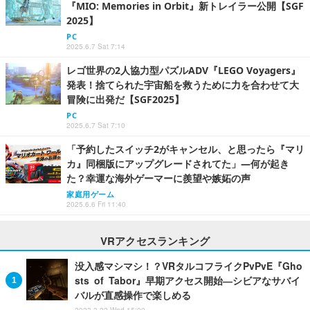
『MIO: Memories in Orbit』新トレイラー公開【SGF
2025】
PC
2025.6.7 Sat 7:14
レゴ世界の2人協力型パズルADV『LEGO Voyagers』
発表！捨てられた宇宙船を救うために力を合わせて大
冒険に出発だ【SGF2025】
PC
2025.6.7 Sat 7:10
「予約したスイッチ2がキャンセル、と思ったら『マリ
カ』同梱版にアップグレードされてた」―何が起き
た？幸運な海外ゲーマーに羨望や嫉妬の声
家庭用ゲーム
2025.6.6 Fri 11:40
VRアクセスランキング
没入感マシマシ！？VRタルコフライクPvPvE『Gho
sts of Tabor』早期アクセス開始―シビアなサバイ
バルが直感操作で楽しめる
2023.3.22 Wed 15:00