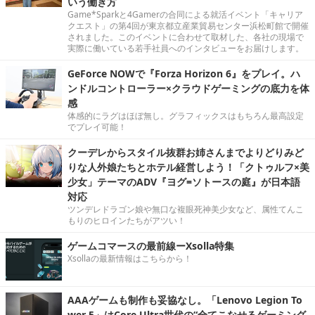
いう働き方
Game*Sparkと4Gamerの合同による就活イベント「キャリア
クエスト」の第4回が東京都立産業貿易センター浜松町館で開催
されました。このイベントに合わせて取材した、各社の現場で
実際に働いている若手社員へのインタビューをお届けします。
GeForce NOWで『Forza Horizon 6』をプレイ。ハ
ンドルコントローラー×クラウドゲーミングの底力を体
感
体感的にラグはほぼ無し。グラフィックスはもちろん最高設定
でプレイ可能！
クーデレからスタイル抜群お姉さんまでよりどりみど
りな人外娘たちとホテル経営しよう！「クトゥルフ×美
少女」テーマのADV『ヨグ=ソトースの庭』が日本語
対応
ツンデレドラゴン娘や無口な複眼死神美少女など、属性てんこ
もりのヒロインたちがアツい！
ゲームコマースの最前線ーXsolla特集
Xsollaの最新情報はこちらから！
AAAゲームも制作も妥協なし。「Lenovo Legion To
wer 5」はCore Ultra世代の“全てこなせるゲーミング