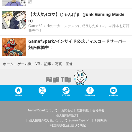
記
【大人気4コマ】じゃんげま（Junk Gaming Maide
n）
Game*Sparkの一大コンテンツに成長した4コマ。単行本も好評
発売中！
Game*Spark/インサイド公式ディスコードサーバー
好評稼働中！
写真・画像
ホーム
›
ゲーム機
›
VR
›
記事
›
Home
X
STEAM
Facebook
YouTube
Game*Sparkについて
お問合せ
広告掲載
会社概要
個人情報保護方針
個人情報の取り扱いについて（Game*Spark）
利用規約
特定商取引法に基づく表記