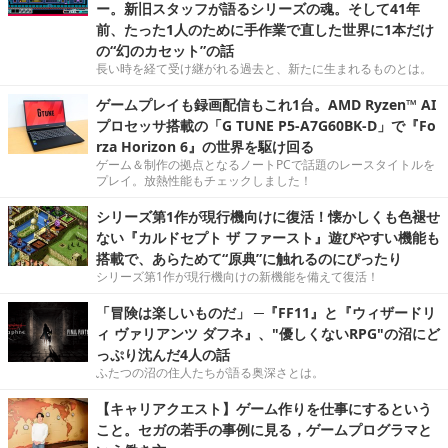
ー。新旧スタッフが語るシリーズの魂。そして41年
前、たった1人のために手作業で直した世界に1本だけ
の“幻のカセット”の話
長い時を経て受け継がれる過去と、新たに生まれるものとは。
ゲームプレイも録画配信もこれ1台。AMD Ryzen™ AI
プロセッサ搭載の「G TUNE P5-A7G60BK-D」で『Fo
rza Horizon 6』の世界を駆け回る
ゲーム＆制作の拠点となるノートPCで話題のレースタイトルを
プレイ。放熱性能もチェックしました！
シリーズ第1作が現行機向けに復活！懐かしくも色褪せ
ない『カルドセプト ザ ファースト』遊びやすい機能も
搭載で、あらためて“原典”に触れるのにぴったり
シリーズ第1作が現行機向けの新機能を備えて復活！
「冒険は楽しいものだ」 ─『FF11』と『ウィザードリ
ィ ヴァリアンツ ダフネ』、"優しくないRPG"の沼にど
っぷり沈んだ4人の話
ふたつの沼の住人たちが語る奥深さとは。
【キャリアクエスト】ゲーム作りを仕事にするという
こと。セガの若手の事例に見る，ゲームプログラマと