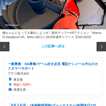
俺ちゃんになって大暴れしようぜ！新作デップーVRアクション『Marve
l’s Deadpool VR』Meta 3向けに2025年後半リリース【SGF2025】
この記事へ戻る
一般事務・OA事務/ゲーム好き必見 電話ナシメール中心のカ
スタマーサポート
アデコ株式会社
東京都
時給1,700円～
派遣社員
「8月入社可」/未経験採用枠/ゲームテスター/年間休日125