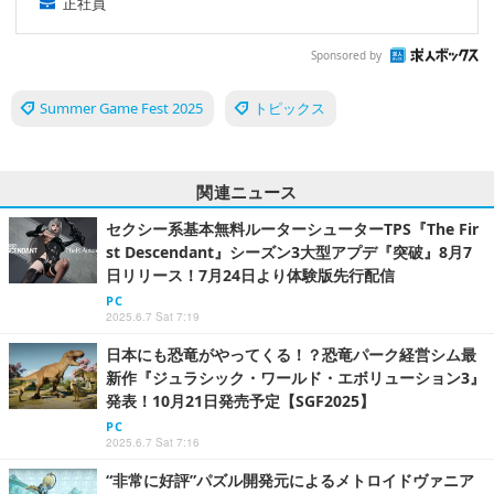
正社員
Sponsored by
Summer Game Fest 2025
トピックス
関連ニュース
セクシー系基本無料ルーターシューターTPS『The Fir
st Descendant』シーズン3大型アプデ『突破』8月7
日リリース！7月24日より体験版先行配信
PC
2025.6.7 Sat 7:19
日本にも恐竜がやってくる！？恐竜パーク経営シム最
新作『ジュラシック・ワールド・エボリューション3』
発表！10月21日発売予定【SGF2025】
PC
2025.6.7 Sat 7:16
“非常に好評”パズル開発元によるメトロイドヴァニア