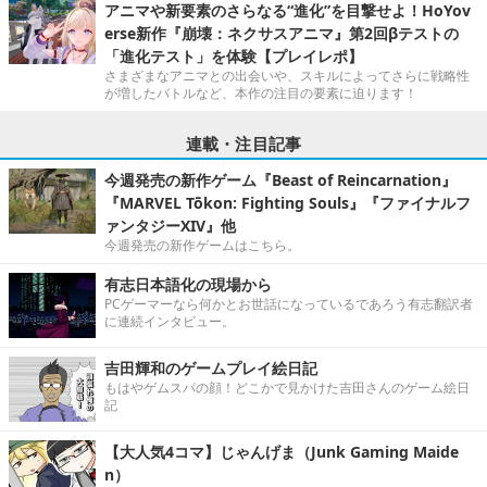
アニマや新要素のさらなる“進化”を目撃せよ！HoYov
erse新作『崩壊：ネクサスアニマ』第2回βテストの
「進化テスト」を体験【プレイレポ】
さまざまなアニマとの出会いや、スキルによってさらに戦略性
が増したバトルなど、本作の注目の要素に迫ります！
連載・注目記事
今週発売の新作ゲーム『Beast of Reincarnation』
『MARVEL Tōkon: Fighting Souls』『ファイナルフ
ァンタジーXIV』他
今週発売の新作ゲームはこちら。
有志日本語化の現場から
PCゲーマーなら何かとお世話になっているであろう有志翻訳者
に連続インタビュー。
吉田輝和のゲームプレイ絵日記
もはやゲムスパの顔！どこかで見かけた吉田さんのゲーム絵日
記
【大人気4コマ】じゃんげま（Junk Gaming Maide
n）