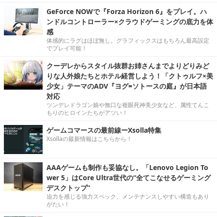
GeForce NOWで『Forza Horizon 6』をプレイ。ハ
ンドルコントローラー×クラウドゲーミングの底力を体
感
体感的にラグはほぼ無し。グラフィックスはもちろん最高設定
でプレイ可能！
クーデレからスタイル抜群お姉さんまでよりどりみど
りな人外娘たちとホテル経営しよう！「クトゥルフ×美
少女」テーマのADV『ヨグ=ソトースの庭』が日本語
対応
ツンデレドラゴン娘や無口な複眼死神美少女など、属性てんこ
もりのヒロインたちがアツい！
ゲームコマースの最前線ーXsolla特集
Xsollaの最新情報はこちらから！
AAAゲームも制作も妥協なし。「Lenovo Legion To
wer 5」はCore Ultra世代の“全てこなせるゲーミング
デスクトップ”
迫力を感じる強力スペック。メンテナンスしやすい構造もあり
がたい！