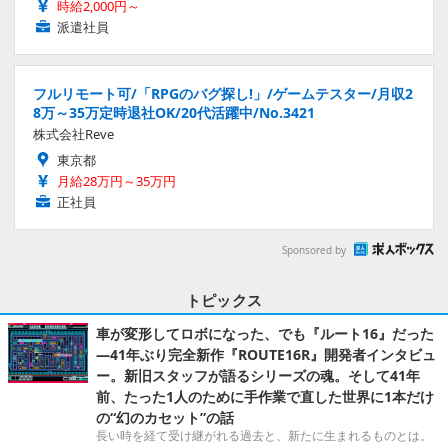
時給2,000円～
派遣社員
フルリモート可/「RPGのバグ探し!」/ゲームテスター/月収2
8万～35万定時退社OK/20代活躍中/No.3421
株式会社Reve
東京都
月給28万円～35万円
正社員
Sponsored by
トピックス
車が変形してロボになった、でも『ルート16』だった
―41年ぶり完全新作『ROUTE16R』開発者インタビュ
ー。新旧スタッフが語るシリーズの魂。そして41年
前、たった1人のために手作業で直した世界に1本だけ
の“幻のカセット”の話
長い時を経て受け継がれる過去と、新たに生まれるものとは。