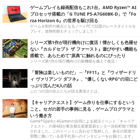
ゲームプレイも録画配信もこれ1台。AMD Ryzen™ AI
プロセッサ搭載の「G TUNE P5-A7G60BK-D」で『Fo
rza Horizon 6』の世界を駆け回る
ゲーム＆制作の拠点となるノートPCで話題のレースタイトルを
プレイ。放熱性能もチェックしました！
シリーズ第1作が現行機向けに復活！懐かしくも色褪せ
ない『カルドセプト ザ ファースト』遊びやすい機能も
搭載で、あらためて“原典”に触れるのにぴったり
シリーズ第1作が現行機向けの新機能を備えて復活！
「冒険は楽しいものだ」 ─『FF11』と『ウィザードリ
ィ ヴァリアンツ ダフネ』、"優しくないRPG"の沼にど
っぷり沈んだ4人の話
ふたつの沼の住人たちが語る奥深さとは。
【キャリアクエスト】ゲーム作りを仕事にするという
こと。セガの若手の事例に見る，ゲームプログラマと
いう働き方
Game*Sparkと4Gamerの合同による就活イベント「キャリア
クエスト」の第4回が東京都立産業貿易センター浜松町館で開催
されました。このイベントに合わせて取材した、各社の現場で
実際に働いている若手社員へのインタビューをお届けします。