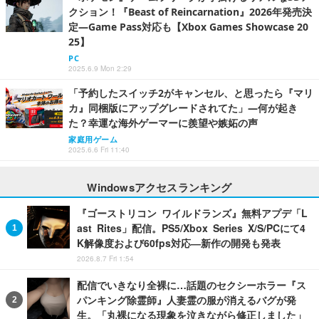
クション！『Beast of Reincarnation』2026年発売決
定―Game Pass対応も【Xbox Games Showcase 20
25】
PC
2025.6.9 Mon 2:29
「予約したスイッチ2がキャンセル、と思ったら『マリ
カ』同梱版にアップグレードされてた」―何が起き
た？幸運な海外ゲーマーに羨望や嫉妬の声
家庭用ゲーム
2025.6.6 Fri 11:40
Windowsアクセスランキング
『ゴーストリコン ワイルドランズ』無料アプデ「L
ast Rites」配信。PS5/Xbox Series X/S/PCにて4
K解像度および60fps対応―新作の開発も発表
2026.8.7 Fri 1:54
配信でいきなり全裸に…話題のセクシーホラー『ス
パンキング除霊師』人妻霊の服が消えるバグが発
生。「丸裸になる現象を泣きながら修正しました」