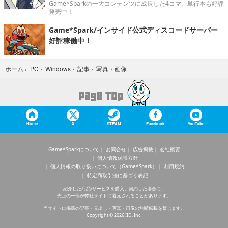
Game*Sparkの一大コンテンツに成長した4コマ。単行本も好評
発売中！
Game*Spark/インサイド公式ディスコードサーバー
好評稼働中！
写真・画像
ホーム
›
PC
›
Windows
›
記事
›
Home
X
STEAM
Facebook
YouTube
Game*Sparkについて
お問合せ
広告掲載
会社概要
個人情報保護方針
個人情報の取り扱いについて（Game*Spark）
利用規約
特定商取引法に基づく表記
紹介した商品/サービスを購入、契約した場合に、
売上の一部が弊社サイトに還元されることがあります。
当サイトに掲載の記事・見出し・写真・画像の無断転載を禁じます。
Copyright © 2026 IID, Inc.