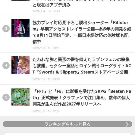
と現在はアプデ済み
2026.8.4 Tue 10:41
協力プレイ対応見下ろし脱出シューター『Riftstor
m』早期アクセストレイラー公開―約5年の開発を経
て8月11日開始予定。一部日本語対応の体験版も配
信中
2026.8.6 Thu 23:15
たわわな胸と異形の髪を備えたラプンツェルの映像
も披露。セクシー童話ヒロイン戦うローグライトAC
T『Swords & Slippers』Steamストアページ公開
2026.8.6 Thu 23:00
『FFT』と『FE』に影響を受けたSRPG『Beaten Pa
th』正式発表！クラファンで注目集め、数年の個人
開発が生んだ作品2027年リリースへ
2026.8.6 Thu 12:30
ランキングをもっと見る