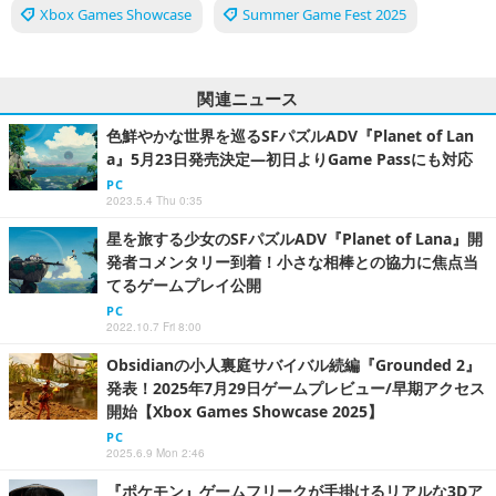
Xbox Games Showcase
Summer Game Fest 2025
関連ニュース
色鮮やかな世界を巡るSFパズルADV『Planet of Lan
a』5月23日発売決定―初日よりGame Passにも対応
PC
2023.5.4 Thu 0:35
星を旅する少女のSFパズルADV『Planet of Lana』開
発者コメンタリー到着！小さな相棒との協力に焦点当
てるゲームプレイ公開
PC
2022.10.7 Fri 8:00
Obsidianの小人裏庭サバイバル続編『Grounded 2』
発表！2025年7月29日ゲームプレビュー/早期アクセス
開始【Xbox Games Showcase 2025】
PC
2025.6.9 Mon 2:46
『ポケモン』ゲームフリークが手掛けるリアルな3Dア