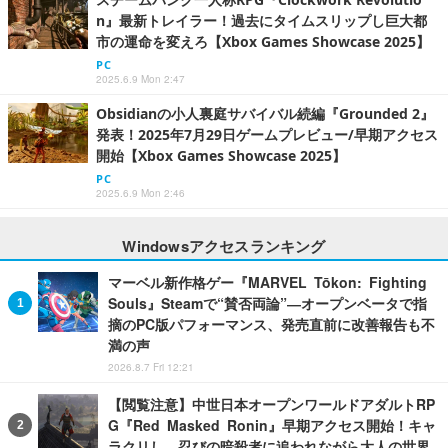
n』最新トレイラー！過去にタイムスリップし巨大都
市の運命を変えろ【Xbox Games Showcase 2025】
PC
2025.6.9 Mon 2:47
Obsidianの小人裏庭サバイバル続編『Grounded 2』
発表！2025年7月29日ゲームプレビュー/早期アクセス
開始【Xbox Games Showcase 2025】
PC
2025.6.9 Mon 2:46
Windowsアクセスランキング
マーベル新作格ゲー『MARVEL Tōkon: Fighting
Souls』Steamで“賛否両論”―オープンベータで指
摘のPC版パフォーマンス、発売直前に改善報告も不
満の声
2026.8.7 Fri 12:21
【閲覧注意】中世日本オープンワールドアダルトRP
G『Red Masked Ronin』早期アクセス開始！キャ
ラクリし、忍びの暗殺者に追われながら大人の世界