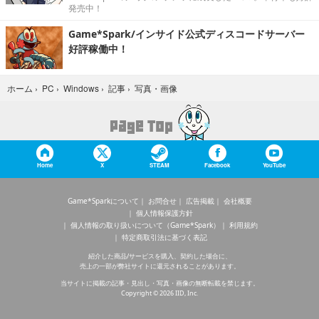
発売中！
Game*Spark/インサイド公式ディスコードサーバー
好評稼働中！
写真・画像
ホーム
›
PC
›
Windows
›
記事
›
Home
X
STEAM
Facebook
YouTube
Game*Sparkについて
お問合せ
広告掲載
会社概要
個人情報保護方針
個人情報の取り扱いについて（Game*Spark）
利用規約
特定商取引法に基づく表記
紹介した商品/サービスを購入、契約した場合に、
売上の一部が弊社サイトに還元されることがあります。
当サイトに掲載の記事・見出し・写真・画像の無断転載を禁じます。
Copyright © 2026 IID, Inc.