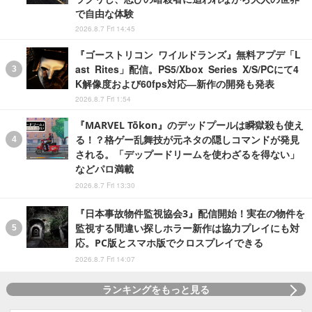
で自由な体験
2026.8.7 Fri 14:45
『ゴーストリコン ワイルドランズ』無料アプデ「L
ast Rites」配信。PS5/Xbox Series X/S/PCにて4
K解像度および60fps対応―新作の開発も発表
2026.8.7 Fri 1:54
『MARVEL Tōkon』のデッドプールは瞬獄殺も使え
る！？格ゲー乱舞技が元ネタの隠しコマンドが発見
される。「デップードリームを使わざるを得ない」
などパロ満載
2026.8.7 Fri 13:30
『日本事故物件監視協会3』配信開始！実在の物件を
監視する間違い探しホラー新作は協力プレイにも対
応。PC版とスマホ版でクロスプレイできる
2026.8.7 Fri 14:07
ランキングをもっと見る