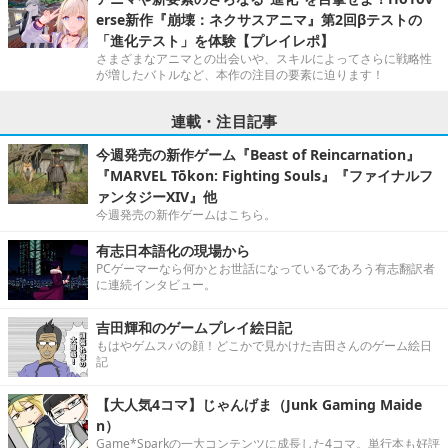
erse新作『崩壊：ネクサスアニマ』第2回βテストの
「進化テスト」を体験【プレイレポ】
さまざまなアニマとの出会いや、スキルによってさらに戦略性
が増したバトルなど、本作の注目の要素に迫ります！
連載・注目記事
今週発売の新作ゲーム『Beast of Reincarnation』
『MARVEL Tōkon: Fighting Souls』『ファイナルフ
ァンタジーXIV』他
今週発売の新作ゲームはこちら。
有志日本語化の現場から
PCゲーマーなら何かとお世話になっているであろう有志翻訳者
に連続インタビュー。
吉田輝和のゲームプレイ絵日記
もはやゲムスパの顔！どこかで見かけた吉田さんのゲーム絵日
記
【大人気4コマ】じゃんげま（Junk Gaming Maide
n）
Game*Sparkの一大コンテンツに成長した4コマ。単行本も好評