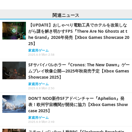
関連ニュース
【UPDATE】おしゃべり電動工具でホテルを改装しな
がら謎を解き明かすFPS『There Are No Ghosts at t
he Grand』2026年発売【Xbox Games Showcase 20
25】
家庭用ゲーム
2025.6.9 Mon 2:58
SFサバイバルホラー『Cronos: The New Dawn』ゲー
ムプレイ映像公開―2025年秋発売予定【Xbox Games
Showcase 2025】
家庭用ゲーム
2025.6.9 Mon 2:50
DON'T NOD新作SFアドベンチャー『Aphelion』発
表！欧州宇宙機関が開発に協力【Xbox Games Show
case 2025】
家庭用ゲーム
2025.6.9 Mon 2:49
スチームパンク一人称RPG『Clockwork Revolutio