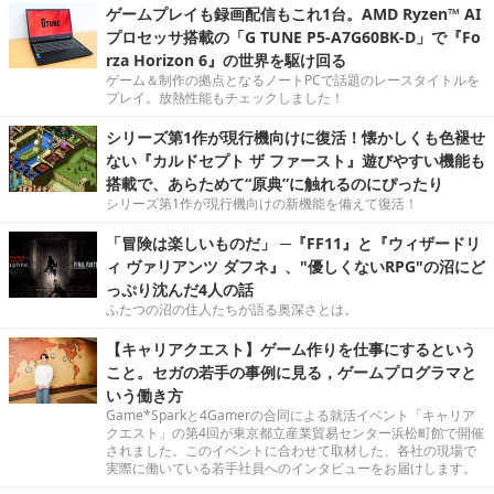
ゲームプレイも録画配信もこれ1台。AMD Ryzen™ AI
プロセッサ搭載の「G TUNE P5-A7G60BK-D」で『Fo
rza Horizon 6』の世界を駆け回る
ゲーム＆制作の拠点となるノートPCで話題のレースタイトルを
プレイ。放熱性能もチェックしました！
シリーズ第1作が現行機向けに復活！懐かしくも色褪せ
ない『カルドセプト ザ ファースト』遊びやすい機能も
搭載で、あらためて“原典”に触れるのにぴったり
シリーズ第1作が現行機向けの新機能を備えて復活！
「冒険は楽しいものだ」 ─『FF11』と『ウィザードリ
ィ ヴァリアンツ ダフネ』、"優しくないRPG"の沼にど
っぷり沈んだ4人の話
ふたつの沼の住人たちが語る奥深さとは。
【キャリアクエスト】ゲーム作りを仕事にするという
こと。セガの若手の事例に見る，ゲームプログラマと
いう働き方
Game*Sparkと4Gamerの合同による就活イベント「キャリア
クエスト」の第4回が東京都立産業貿易センター浜松町館で開催
されました。このイベントに合わせて取材した、各社の現場で
実際に働いている若手社員へのインタビューをお届けします。