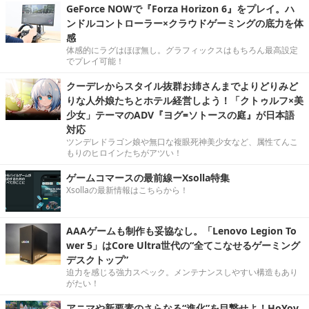
GeForce NOWで『Forza Horizon 6』をプレイ。ハ
ンドルコントローラー×クラウドゲーミングの底力を体
感
体感的にラグはほぼ無し。グラフィックスはもちろん最高設定
でプレイ可能！
クーデレからスタイル抜群お姉さんまでよりどりみど
りな人外娘たちとホテル経営しよう！「クトゥルフ×美
少女」テーマのADV『ヨグ=ソトースの庭』が日本語
対応
ツンデレドラゴン娘や無口な複眼死神美少女など、属性てんこ
もりのヒロインたちがアツい！
ゲームコマースの最前線ーXsolla特集
Xsollaの最新情報はこちらから！
AAAゲームも制作も妥協なし。「Lenovo Legion To
wer 5」はCore Ultra世代の“全てこなせるゲーミング
デスクトップ”
迫力を感じる強力スペック。メンテナンスしやすい構造もあり
がたい！
アニマや新要素のさらなる“進化”を目撃せよ！HoYov