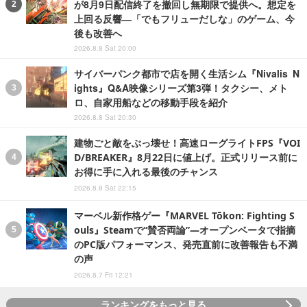
が8月9日配信終了を撤回し無期限で提供へ。想定を
上回る反響―「でもフリューだしな」のゲーム、今
後も改善へ
2026.8.8 Sat 20:00
サイバーパンク都市で店を開く生活シム『Nivalis N
ights』Q&A映像シリーズ第3弾！タクシー、メト
ロ、自家用船などの移動手段を紹介
2026.8.8 Sat 20:30
建物ごと敵をぶっ壊せ！高速ローグライトFPS『VOI
D/BREAKER』8月22日に値上げ。正式リリース前に
お得に手に入れる最後のチャンス
2026.8.8 Sat 22:15
マーベル新作格ゲー『MARVEL Tōkon: Fighting S
ouls』Steamで“賛否両論”―オープンベータで指摘
のPC版パフォーマンス、発売直前に改善報告も不満
の声
2026.8.7 Fri 12:21
ランキングをもっと見る