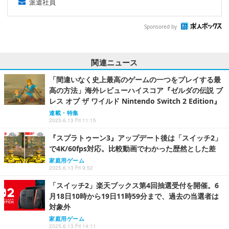
派遣社員
Sponsored by
関連ニュース
「間違いなく史上最高のゲームの一つをプレイする最
高の方法」海外レビューハイスコア『ゼルダの伝説 ブ
レス オブ ザ ワイルド Nintendo Switch 2 Edition』
連載・特集
2025.6.13 Fri 11:15
『スプラトゥーン3』アップデート後は「スイッチ2」
で4K/60fps対応。比較動画でわかった歴然とした差
家庭用ゲーム
2025.6.13 Fri 9:52
「スイッチ2」楽天ブックス第4回抽選受付を開催。6
月18日10時から19日11時59分まで、過去の当選者は
対象外
家庭用ゲーム
2025.6.13 Fri 14:11