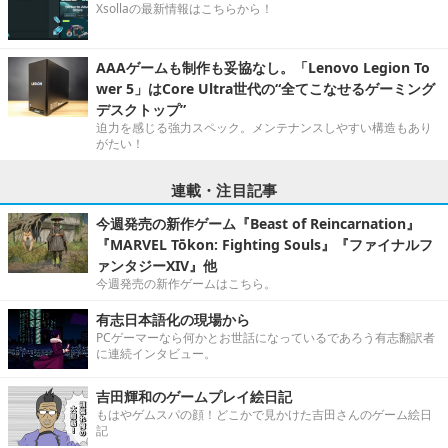
Xsollaの最新情報はこちらから！
AAAゲームも制作も妥協なし。「Lenovo Legion To
wer 5」はCore Ultra世代の“全てこなせるゲーミング
デスクトップ”
迫力を感じる強力スペック。メンテナンスしやすい構造もあり
がたい！
連載・注目記事
今週発売の新作ゲーム『Beast of Reincarnation』
『MARVEL Tōkon: Fighting Souls』『ファイナルフ
ァンタジーXIV』他
今週発売の新作ゲームはこちら。
有志日本語化の現場から
PCゲーマーなら何かとお世話になっているであろう有志翻訳者
に連続インタビュー。
吉田輝和のゲームプレイ絵日記
もはやゲムスパの顔！どこかで見かけた吉田さんのゲーム絵日
記