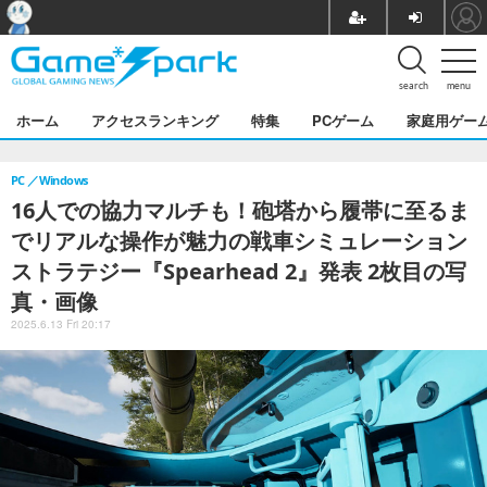
search
menu
ホーム
アクセスランキング
特集
PCゲーム
家庭用ゲー
PC
Windows
16人での協力マルチも！砲塔から履帯に至るま
でリアルな操作が魅力の戦車シミュレーション
ストラテジー『Spearhead 2』発表 2枚目の写
真・画像
2025.6.13 Fri 20:17