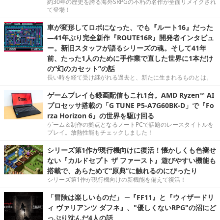
約30年の歴史を誇る海外SRPGの不朽の名作が全面リメイクされ
て登場！
車が変形してロボになった、でも『ルート16』だった
―41年ぶり完全新作『ROUTE16R』開発者インタビュ
ー。新旧スタッフが語るシリーズの魂。そして41年
前、たった1人のために手作業で直した世界に1本だけ
の“幻のカセット”の話
長い時を経て受け継がれる過去と、新たに生まれるものとは。
ゲームプレイも録画配信もこれ1台。AMD Ryzen™ AI
プロセッサ搭載の「G TUNE P5-A7G60BK-D」で『Fo
rza Horizon 6』の世界を駆け回る
ゲーム＆制作の拠点となるノートPCで話題のレースタイトルを
プレイ。放熱性能もチェックしました！
シリーズ第1作が現行機向けに復活！懐かしくも色褪せ
ない『カルドセプト ザ ファースト』遊びやすい機能も
搭載で、あらためて“原典”に触れるのにぴったり
シリーズ第1作が現行機向けの新機能を備えて復活！
「冒険は楽しいものだ」 ─『FF11』と『ウィザードリ
ィ ヴァリアンツ ダフネ』、"優しくないRPG"の沼にど
っぷり沈んだ4人の話