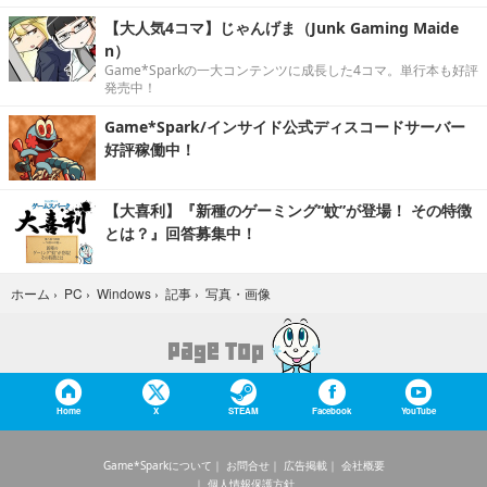
【大人気4コマ】じゃんげま（Junk Gaming Maide
n）
Game*Sparkの一大コンテンツに成長した4コマ。単行本も好評
発売中！
Game*Spark/インサイド公式ディスコードサーバー
好評稼働中！
【大喜利】『新種のゲーミング“蚊”が登場！ その特徴
とは？』回答募集中！
写真・画像
ホーム
›
PC
›
Windows
›
記事
›
Home
X
STEAM
Facebook
YouTube
Game*Sparkについて
お問合せ
広告掲載
会社概要
個人情報保護方針