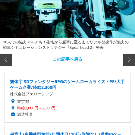
16人での協力マルチも！砲塔から履帯に至るまでリアルな操作が魅力の
戦車シミュレーションストラテジー『Spearhead 2』発表
この記事へ戻る
繁体字 3DファンタジーRPGのゲームローカライズ・PE/大手
ゲーム企業/時給2,300円
株式会社フェローシップ
東京都
時給2,000円～2,300円
派遣社員
保育士/多機能型施設/年間休日110日/送迎なし/運動やゲー