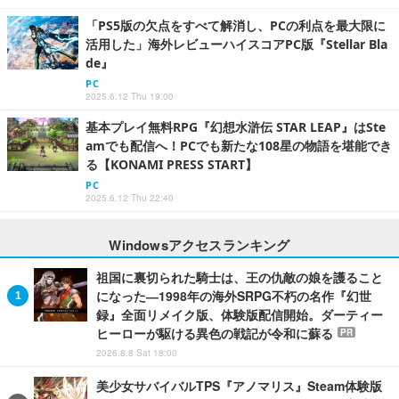
「PS5版の欠点をすべて解消し、PCの利点を最大限に
活用した」海外レビューハイスコアPC版『Stellar Bla
de』
PC
2025.6.12 Thu 19:00
基本プレイ無料RPG『幻想水滸伝 STAR LEAP』はSte
amでも配信へ！PCでも新たな108星の物語を堪能でき
る【KONAMI PRESS START】
PC
2025.6.12 Thu 22:40
Windowsアクセスランキング
祖国に裏切られた騎士は、王の仇敵の娘を護ること
になった―1998年の海外SRPG不朽の名作『幻世
録』全面リメイク版、体験版配信開始。ダーティー
ヒーローが駆ける異色の戦記が令和に蘇る
PR
2026.8.8 Sat 18:00
美少女サバイバルTPS『アノマリス』Steam体験版