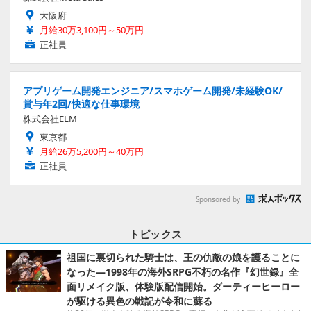
大阪府
月給30万3,100円～50万円
正社員
アプリゲーム開発エンジニア/スマホゲーム開発/未経験OK/
賞与年2回/快適な仕事環境
株式会社ELM
東京都
月給26万5,200円～40万円
正社員
Sponsored by
トピックス
祖国に裏切られた騎士は、王の仇敵の娘を護ることに
なった―1998年の海外SRPG不朽の名作『幻世録』全
面リメイク版、体験版配信開始。ダーティーヒーロー
が駆ける異色の戦記が令和に蘇る