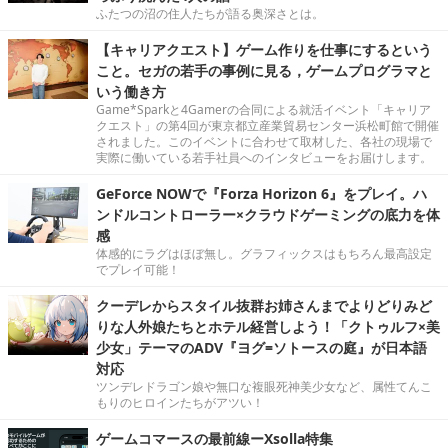
ふたつの沼の住人たちが語る奥深さとは。
【キャリアクエスト】ゲーム作りを仕事にするという
こと。セガの若手の事例に見る，ゲームプログラマと
いう働き方
Game*Sparkと4Gamerの合同による就活イベント「キャリア
クエスト」の第4回が東京都立産業貿易センター浜松町館で開催
されました。このイベントに合わせて取材した、各社の現場で
実際に働いている若手社員へのインタビューをお届けします。
GeForce NOWで『Forza Horizon 6』をプレイ。ハ
ンドルコントローラー×クラウドゲーミングの底力を体
感
体感的にラグはほぼ無し。グラフィックスはもちろん最高設定
でプレイ可能！
クーデレからスタイル抜群お姉さんまでよりどりみど
りな人外娘たちとホテル経営しよう！「クトゥルフ×美
少女」テーマのADV『ヨグ=ソトースの庭』が日本語
対応
ツンデレドラゴン娘や無口な複眼死神美少女など、属性てんこ
もりのヒロインたちがアツい！
ゲームコマースの最前線ーXsolla特集