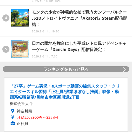
2025.12.16 Tue 16:48
モンクの少女が神秘的な杖で戦うカンフーパルクー
ル2Dメトロイドヴァニア『Akatori』Steam配信開
始！
2026.8.6 Thu 19:30
日本の団地を舞台にした平成レトロ風アドベンチャ
ーゲーム『Danchi Days』配信日決定！
2026.8.6 Thu 7:00
ランキングをもっと見る
「27卒」ゲーム実況・eスポーツ動画の編集スタッフ・クリ
エイタースキル習得「正社員/残業ほぼなし推奨」映像・動
画系転職希望/川崎市幸区新川通2丁目
株式会社大斗
神奈川県
月給25万300円～32万円
正社員