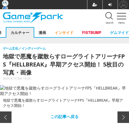
search
menu
料
カルチャー
漫画
インサイド
FISTBUMP
ゲムマイド
ゲーム文化
インディーゲーム
地獄で悪魔を蹴散らすローグライトアリーナFP
S『HELLBREAK』早期アクセス開始！ 5枚目の
写真・画像
2025.6.14 Sat 16:23
地獄で悪魔を蹴散らすローグライトアリーナFPS『HELLBREAK』早期ア
クセス開始！
この記事へ戻る