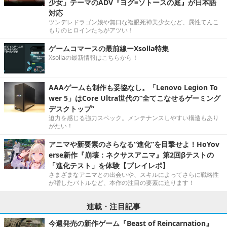
少女」テーマのADV『ヨグ=ソトースの庭』が日本語
対応
ツンデレドラゴン娘や無口な複眼死神美少女など、属性てんこ
もりのヒロインたちがアツい！
ゲームコマースの最前線ーXsolla特集
Xsollaの最新情報はこちらから！
AAAゲームも制作も妥協なし。「Lenovo Legion To
wer 5」はCore Ultra世代の“全てこなせるゲーミング
デスクトップ”
迫力を感じる強力スペック。メンテナンスしやすい構造もあり
がたい！
アニマや新要素のさらなる“進化”を目撃せよ！HoYov
erse新作『崩壊：ネクサスアニマ』第2回βテストの
「進化テスト」を体験【プレイレポ】
さまざまなアニマとの出会いや、スキルによってさらに戦略性
が増したバトルなど、本作の注目の要素に迫ります！
連載・注目記事
今週発売の新作ゲーム『Beast of Reincarnation』