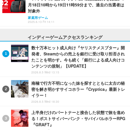
月18日10時から19日11時59分まで、過去の当選者は
対象外
家庭用ゲーム
2025.6.13 Fri 14:11
インディーゲームアクセスランキング
数十万本ヒット成人向け『ヤリステメスブター』開
発者、Steamからの売上を銀行に受け取り拒否され
たことを明かす。今も続く「銀行による成人向けコ
ンテンツの規制」【UPDATE】
2026.8.5 Wed 13:15
南極で行方不明になった妹を探すとともに太古の秘
密を解き明かすサイコホラー『Cryptica』最新トレ
イラー！
2026.8.5 Wed 18:30
上半身だけのパートナーと接合した状態で旅を進め
る！ポストサイバーパンク・サバイバルホラーRPG
『GRAFT』