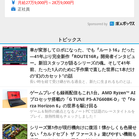
月給27万9,000円～28万9,000円
正社員
Sponsored by
トピックス
車が変形してロボになった、でも『ルート16』だった
―41年ぶり完全新作『ROUTE16R』開発者インタビュ
ー。新旧スタッフが語るシリーズの魂。そして41年
前、たった1人のために手作業で直した世界に1本だけ
の“幻のカセット”の話
長い時を経て受け継がれる過去と、新たに生まれるものとは。
ゲームプレイも録画配信もこれ1台。AMD Ryzen™ AI
プロセッサ搭載の「G TUNE P5-A7G60BK-D」で『Fo
rza Horizon 6』の世界を駆け回る
ゲーム＆制作の拠点となるノートPCで話題のレースタイトルを
プレイ。放熱性能もチェックしました！
シリーズ第1作が現行機向けに復活！懐かしくも色褪せ
ない『カルドセプト ザ ファースト』遊びやすい機能も