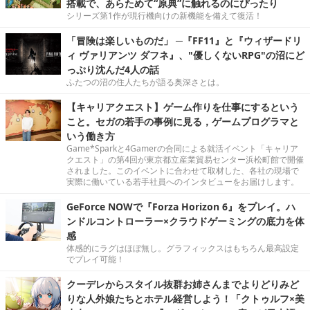
搭載で、あらためて“原典”に触れるのにぴったり
シリーズ第1作が現行機向けの新機能を備えて復活！
「冒険は楽しいものだ」 ─『FF11』と『ウィザードリ
ィ ヴァリアンツ ダフネ』、"優しくないRPG"の沼にど
っぷり沈んだ4人の話
ふたつの沼の住人たちが語る奥深さとは。
【キャリアクエスト】ゲーム作りを仕事にするという
こと。セガの若手の事例に見る，ゲームプログラマと
いう働き方
Game*Sparkと4Gamerの合同による就活イベント「キャリア
クエスト」の第4回が東京都立産業貿易センター浜松町館で開催
されました。このイベントに合わせて取材した、各社の現場で
実際に働いている若手社員へのインタビューをお届けします。
GeForce NOWで『Forza Horizon 6』をプレイ。ハ
ンドルコントローラー×クラウドゲーミングの底力を体
感
体感的にラグはほぼ無し。グラフィックスはもちろん最高設定
でプレイ可能！
クーデレからスタイル抜群お姉さんまでよりどりみど
りな人外娘たちとホテル経営しよう！「クトゥルフ×美