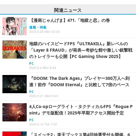
関連ニュース
【漫画じゃんげま】471.「地獄と恋」の巻
連載・特集
2025.5.26 Mon 20:00
地獄のハイスピードFPS『ULTRAKILL』新レベルの
「Layer 8 FRAUD」が発表―奇妙な館や激しい銃撃戦
のトレイラーも公開【PC Gaming Show 2025】
PC
2025.6.9 Mon 6:39
『DOOM: The Dark Ages』プレイヤー300万人へ到
達！前作『DOOM Eternal』と比較して7倍のペース
PC
2025.5.21 Wed 9:45
4人Co-opローグライト・タクティカルFPS『Rogue P
oint』デモ版配信！2025年早期アクセス開始予定
PC
2025.6.10 Tue 7:30
「スイッチ2」楽天ブックス第4回抽選受付を開催。6