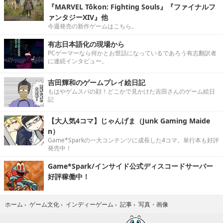
『MARVEL Tōkon: Fighting Souls』『ファイナルフ
ァンタジーXIV』他
今週発売の新作ゲームはこちら。
有志日本語化の現場から
PCゲーマーなら何かとお世話になっているであろう有志翻訳者
に連続インタビュー。
吉田輝和のゲームプレイ絵日記
もはやゲムスパの顔！どこかで見かけた吉田さんのゲーム絵日
記
【大人気4コマ】じゃんげま（Junk Gaming Maide
n）
Game*Sparkの一大コンテンツに成長した4コマ。単行本も好評
発売中！
Game*Spark/インサイド公式ディスコードサーバー
好評稼働中！
写真・画像
ホーム
›
ゲーム文化
›
インディーゲーム
›
記事
›