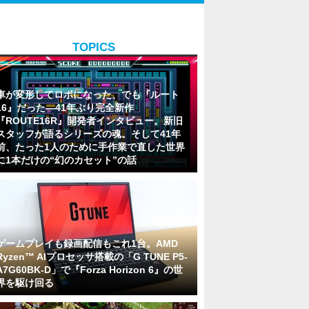
TOPICS
車が変形してロボになった、でも『ルート
16』だった―41年ぶり完全新作
『ROUTE16R』開発者インタビュー。新旧
スタッフが語るシリーズの魂。そして41年
前、たった1人のために手作業で直した世界
に1本だけの“幻のカセット”の話
ゲームプレイも録画配信もこれ1台。AMD
Ryzen™ AIプロセッサ搭載の「G TUNE P5-
A7G60BK-D」で『Forza Horizon 6』の世
界を駆け回る