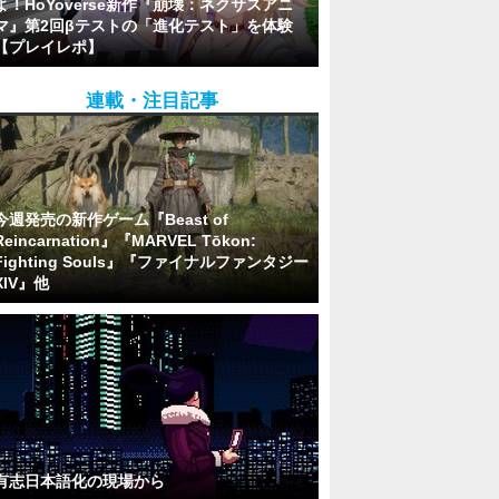
よ！HoYoverse新作『崩壊：ネクサスアニ
マ』第2回βテストの「進化テスト」を体験
【プレイレポ】
連載・注目記事
今週発売の新作ゲーム『Beast of
Reincarnation』『MARVEL Tōkon:
Fighting Souls』『ファイナルファンタジー
XIV』他
有志日本語化の現場から