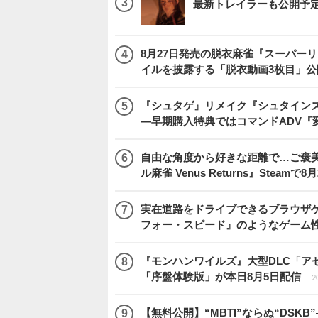
最新トレイラーも公開予
8月27日発売の脱衣麻雀『スーパーリア
イルを披露する「脱衣動画3枚目」公
『シュタゲ』リメイク『シュタインズ・
―早期購入特典ではコマンドADV『
自由な角度から好きな距離で…ご褒
ル麻雀 Venus Returns』Steamで8
実在道路をドライブできるブラウザゲー『
フォー・スピード』のようなゲーム
『モンハンワイルズ』大型DLC「ア
「序盤体験版」が本日8月5日配信
2
【無料公開】“MBTI”ならぬ“DS