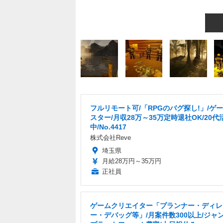
フルリモート可/「RPGのバグ探し!」/ゲ
スター/月収28万～35万定時退社OK/20代
中/No.4417
株式会社Reve
埼玉県
月給28万円～35万円
正社員
ゲームクリエイター「プランナー・ディレ
ー・デバッグ等」/月案件数300以上/ジャ