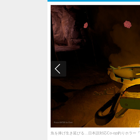
魚を捧げ生き延びる…日本語対応Co-op釣りホラー『