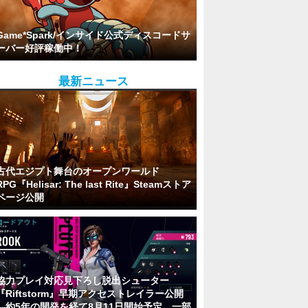
Game*Spark/インサイド公式ディスコードサ
ーバー好評稼働中！
最新ニュース
古代エジプト舞台のオープンワールド
RPG『Helisar: The last Rite』Steamストア
ページ公開
協力プレイ対応見下ろし脱出シューター
『Riftstorm』早期アクセストレイラー公開
―約5年の開発を経て8月11日開始予定。一部