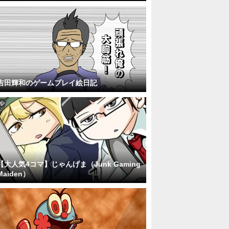
吉田輝和のゲームプレイ絵日記
【大人気4コマ】じゃんげま（Junk Gaming
Maiden）