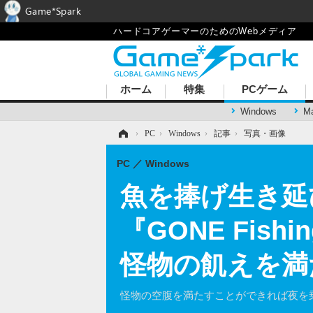
Game*Spark
ハードコアゲーマーのためのWebメディア
ホーム
特集
PCゲーム
Windows
M
ホーム
›
PC
›
Windows
›
記事
›
写真・画像
PC
Windows
魚を捧げ生き延
『GONE Fi
怪物の飢えを満
怪物の空腹を満たすことができれば夜を