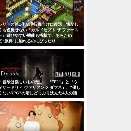
シリーズ第1作が現行機向けに復活！懐かし
くも色褪せない『カルドセプト ザ ファース
ト』遊びやすい機能も搭載で、あらため
て“原典”に触れるのにぴったり
「冒険は楽しいものだ」 ─『FF11』と『ウ
ィザードリィ ヴァリアンツ ダフネ』、"優し
くないRPG"の沼にどっぷり沈んだ4人の話