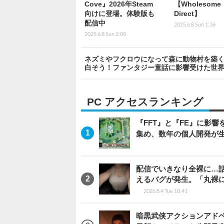
Cove』2026年Steam
【Wholesome
向けに登場。体験版も
Direct】
配信中
2025.6.8 Sun 1:36
2025.6.8 Sun 2:00
ネズミやフクロウになって森に動物村を築く最
白そう！ファンタジー童話に影響受けた世界
PC アクセスランキング
『FFT』と『FE』に影響を
集め、数年の個人開発が生
配信でいきなり全裸に…
えるバグが発生。「丸裸
2026.8.4 Tue 10:41
暗黒武侠アクションアドベンチ