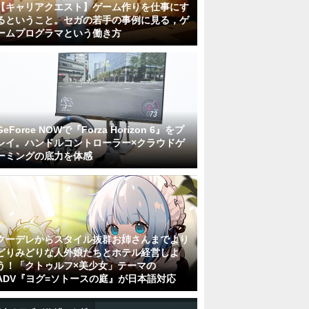
【キャリアクエスト】ゲーム作りを仕事にす
るということ。セガの若手の事例に見る，ゲ
ームプログラマという働き方
GeForce NOWで『Forza Horizon 6』をプ
レイ。ハンドルコントローラー×クラウドゲ
ーミングの底力を体感
クーデレからスタイル抜群お姉さんまでより
どりみどりな人外娘たちとホテル経営しよ
う！「クトゥルフ×美少女」テーマの
ADV『ヨグ=ソトースの庭』が日本語対応