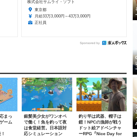
株式会社サムライ・ソフト
東京都
月給33万3,000円～43万3,000円
正社員
Sponsored by
応まっ
銀髪美少女がワンオペ
釣り竿は武器、帽子は
ゲーム
で働く！魚を釣って夜
鎧！NPCの漁師が戦う
は食堂経営。日本語対
ドット絵アドベンチャ
表！
応シミュレーション
ーRPG『Nice Day for