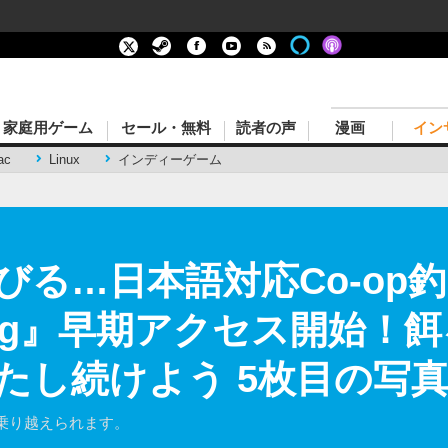
家庭用ゲーム
セール・無料
読者の声
漫画
イン
ac
Linux
インディーゲーム
びる…日本語対応Co-op
shing』早期アクセス開始
たし続けよう 5枚目の写
乗り越えられます。