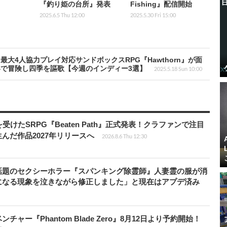
『釣り姫の台所』発表
Fishing』配信開始
2025.6.5 Thu 12:00
2025.5.30 Fri 15:00
大4人協力プレイ対応サンドボックスRPG『Hawthorn』が面
で冒険し四季を謳歌【今週のインディー3選】
2025.5.18 Sun 10:00
受けたSRPG『Beaten Path』正式発表！クラファンで注目
んだ作品2027年リリースへ
2026.8.6 Thu 12:30
話題のセクシーホラー『スパンキング除霊師』人妻霊の服が消
になる現象を泣きながら修正しました」と現在はアプデ済み
ャー『Phantom Blade Zero』8月12日より予約開始！