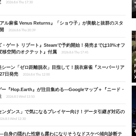
定
2026.8.6 Thu 17:30
ル麻雀 Venus Returns』「ショウ子」が美貌と抜群のスタ
開
2026.8.6 Thu 20:39
ゲート リブート』Steamで予約開始！発売までは10%オフ
変移空間のオクテット』付属
2026.8.6 Thu 17:45
美シーン「ゼロ距離脱衣」目指して！脱衣麻雀『スーパーリア
月27日発売
2026.8.6 Thu 12:00
Hop.Earth』が注目集める―Googleマップ＋『ニード・
性
2026.8.5 Wed 13:50
センダンス」で気になるプレイヤー向け！データ引継ぎ対応の
026.8.5 Wed 12:30
KB”―自身の隠れた性癖も露わになりそうなドスケベ傾向診断テ