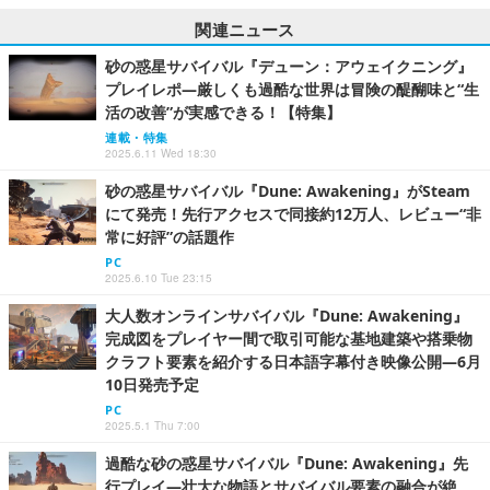
関連ニュース
砂の惑星サバイバル『デューン：アウェイクニング』
プレイレポ―厳しくも過酷な世界は冒険の醍醐味と“生
活の改善”が実感できる！【特集】
連載・特集
2025.6.11 Wed 18:30
砂の惑星サバイバル『Dune: Awakening』がSteam
にて発売！先行アクセスで同接約12万人、レビュー“非
常に好評”の話題作
PC
2025.6.10 Tue 23:15
大人数オンラインサバイバル『Dune: Awakening』
完成図をプレイヤー間で取引可能な基地建築や搭乗物
クラフト要素を紹介する日本語字幕付き映像公開―6月
10日発売予定
PC
2025.5.1 Thu 7:00
過酷な砂の惑星サバイバル『Dune: Awakening』先
行プレイ―壮大な物語とサバイバル要素の融合が絶