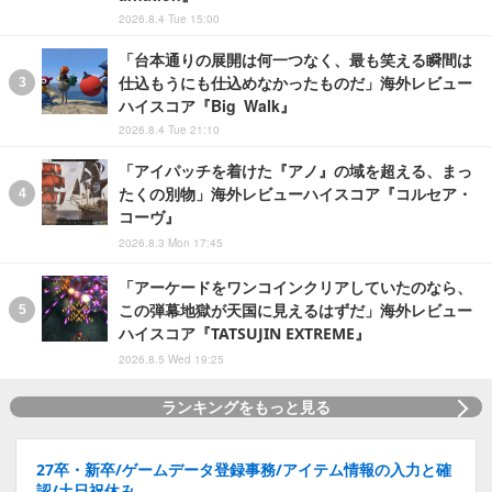
2026.8.4 Tue 15:00
「台本通りの展開は何一つなく、最も笑える瞬間は
仕込もうにも仕込めなかったものだ」海外レビュー
ハイスコア『Big Walk』
2026.8.4 Tue 21:10
「アイパッチを着けた『アノ』の域を超える、まっ
たくの別物」海外レビューハイスコア『コルセア・
コーヴ』
2026.8.3 Mon 17:45
「アーケードをワンコインクリアしていたのなら、
この弾幕地獄が天国に見えるはずだ」海外レビュー
ハイスコア『TATSUJIN EXTREME』
2026.8.5 Wed 19:25
ランキングをもっと見る
27卒・新卒/ゲームデータ登録事務/アイテム情報の入力と確
認/土日祝休み