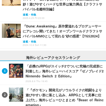
妙！遊びやすくハードな世界は魅力満点【クラフトサ
バイバル名鑑特別編】
連載・特集
2025.4.25 Fri 23:00
『Dune: Awakening』原作愛溢れるプロデューサー
にアレコレ聞いてきた！オープンワールドクラフトサ
バイバルMMOとして現れる“砂の惑星”【TGS2024】
連載・特集
2024.10.6 Sun 11:30
海外レビューアクセスランキング
「必携のJRPGがスイッチ2でついに究極の完成形に
到達した」海外レビューハイスコア『ゼノブレイド2
Nintendo Switch 2 Edition』
2026.8.6 Thu 19:45
「『ポケモン』開発元がソウルライクの戦闘をより
遊びやすい形に落とし込み、ARPGとして見事に仕
上げた」海外レビューひとまとめ『Beast of Reinc
arnation』