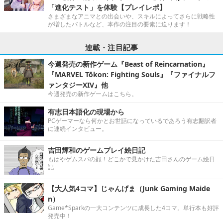
「進化テスト」を体験【プレイレポ】
さまざまなアニマとの出会いや、スキルによってさらに戦略性
が増したバトルなど、本作の注目の要素に迫ります！
連載・注目記事
今週発売の新作ゲーム『Beast of Reincarnation』
『MARVEL Tōkon: Fighting Souls』『ファイナルフ
ァンタジーXIV』他
今週発売の新作ゲームはこちら。
有志日本語化の現場から
PCゲーマーなら何かとお世話になっているであろう有志翻訳者
に連続インタビュー。
吉田輝和のゲームプレイ絵日記
もはやゲムスパの顔！どこかで見かけた吉田さんのゲーム絵日
記
【大人気4コマ】じゃんげま（Junk Gaming Maide
n）
Game*Sparkの一大コンテンツに成長した4コマ。単行本も好評
発売中！