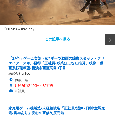
『Dune: Awakening』
この記事へ戻る
「27卒」ゲーム実況・eスポーツ動画の編集スタッフ・クリ
エイタースキル習得「正社員/残業ほぼなし推奨」映像・動
画系転職希望/横浜市西区高島3丁目
株式会社alBee
神奈川県
月給26万2,100円～32万円
正社員
家庭用ゲーム機製造/未経験歓迎「正社員/週休2日制/空調完
備/賞与あり」安心の研修制度完備