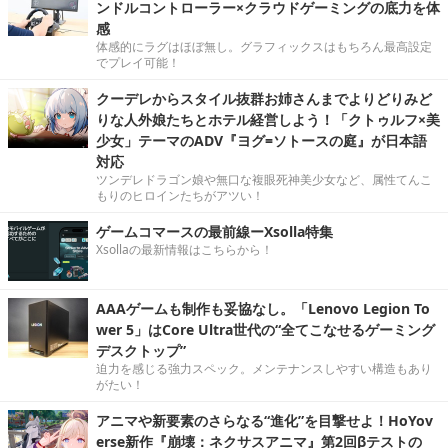
ンドルコントローラー×クラウドゲーミングの底力を体
感
体感的にラグはほぼ無し。グラフィックスはもちろん最高設定
でプレイ可能！
クーデレからスタイル抜群お姉さんまでよりどりみど
りな人外娘たちとホテル経営しよう！「クトゥルフ×美
少女」テーマのADV『ヨグ=ソトースの庭』が日本語
対応
ツンデレドラゴン娘や無口な複眼死神美少女など、属性てんこ
もりのヒロインたちがアツい！
ゲームコマースの最前線ーXsolla特集
Xsollaの最新情報はこちらから！
AAAゲームも制作も妥協なし。「Lenovo Legion To
wer 5」はCore Ultra世代の“全てこなせるゲーミング
デスクトップ”
迫力を感じる強力スペック。メンテナンスしやすい構造もあり
がたい！
アニマや新要素のさらなる“進化”を目撃せよ！HoYov
erse新作『崩壊：ネクサスアニマ』第2回βテストの