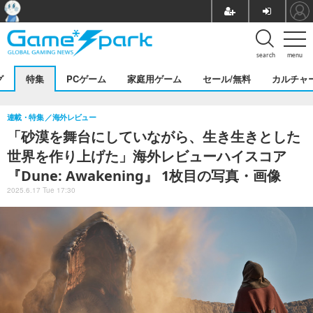
search
menu
グ
特集
PCゲーム
家庭用ゲーム
セール/無料
カルチャ
連載・特集
海外レビュー
「砂漠を舞台にしていながら、生き生きとした
世界を作り上げた」海外レビューハイスコア
『Dune: Awakening』 1枚目の写真・画像
2025.6.17 Tue 17:30