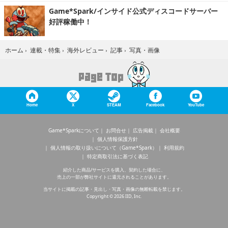
Game*Spark/インサイド公式ディスコードサーバー
好評稼働中！
写真・画像
ホーム
›
連載・特集
›
海外レビュー
›
記事
›
Home
X
STEAM
Facebook
YouTube
Game*Sparkについて
お問合せ
広告掲載
会社概要
個人情報保護方針
個人情報の取り扱いについて（Game*Spark）
利用規約
特定商取引法に基づく表記
紹介した商品/サービスを購入、契約した場合に、
売上の一部が弊社サイトに還元されることがあります。
当サイトに掲載の記事・見出し・写真・画像の無断転載を禁じます。
Copyright © 2026 IID, Inc.