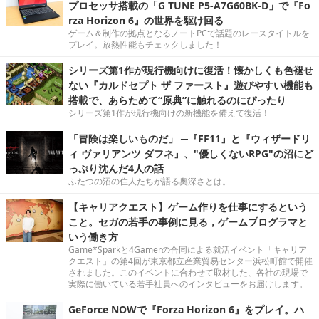
プロセッサ搭載の「G TUNE P5-A7G60BK-D」で『Fo
rza Horizon 6』の世界を駆け回る
ゲーム＆制作の拠点となるノートPCで話題のレースタイトルを
プレイ。放熱性能もチェックしました！
シリーズ第1作が現行機向けに復活！懐かしくも色褪せ
ない『カルドセプト ザ ファースト』遊びやすい機能も
搭載で、あらためて“原典”に触れるのにぴったり
シリーズ第1作が現行機向けの新機能を備えて復活！
「冒険は楽しいものだ」 ─『FF11』と『ウィザードリ
ィ ヴァリアンツ ダフネ』、"優しくないRPG"の沼にど
っぷり沈んだ4人の話
ふたつの沼の住人たちが語る奥深さとは。
【キャリアクエスト】ゲーム作りを仕事にするという
こと。セガの若手の事例に見る，ゲームプログラマと
いう働き方
Game*Sparkと4Gamerの合同による就活イベント「キャリア
クエスト」の第4回が東京都立産業貿易センター浜松町館で開催
されました。このイベントに合わせて取材した、各社の現場で
実際に働いている若手社員へのインタビューをお届けします。
GeForce NOWで『Forza Horizon 6』をプレイ。ハ