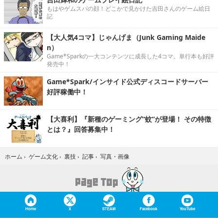
もはやゲムスパの顔！どこかで見かけた吉田さんのゲーム絵日
記
【大人気4コマ】じゃんげま（Junk Gaming Maide
n）
Game*Sparkの一大コンテンツに成長した4コマ。単行本も好評
発売中！
Game*Spark/インサイド公式ディスコードサーバー
好評稼働中！
【大喜利】『新種のゲーミング“蚊”が登場！ その特徴
とは？』回答募集中！
写真・画像
ホーム
›
ゲーム文化
›
裏技
›
記事
›
Home
X
STEAM
Facebook
YouTube