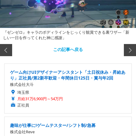
『ゼンゼロ』キャラのボディラインをじっくり観賞できる裏ワザ―「新
しい一日を作ってくれた神に感謝」
この記事へ戻る
ゲーム向けUIデザイナーアシスタント「土日祝休み・昇給あ
り」正社員/第2新卒歓迎・年間休日125日・賞与年2回
株式会社大斗
埼玉県
月給31万6,900円～54万円
正社員
趣味が仕事に!ゲームテスター/シフト制/急募
株式会社Reve