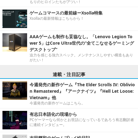
もりのヒロインたちがアツい！
ゲームコマースの最前線ーXsolla特集
Xsollaの最新情報はこちらから！
AAAゲームも制作も妥協なし。「Lenovo Legion To
wer 5」はCore Ultra世代の“全てこなせるゲーミング
デスクトップ”
迫力を感じる強力スペック。メンテナンスしやすい構造もあり
がたい！
連載・注目記事
今週発売の新作ゲーム『The Elder Scrolls IV: Oblivio
n Remastered』『アークナイツ』『Hell Let Loose:
Vietnam』他
今週発売の新作ゲームはこちら。
有志日本語化の現場から
PCゲーマーなら何かとお世話になっているであろう有志翻訳者
に連続インタビュー。
吉田輝和のゲームプレイ絵日記