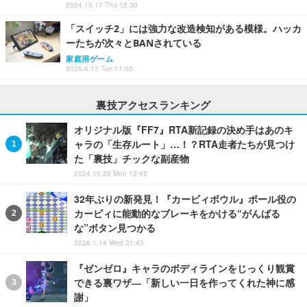
2024.10.17 Thu 12:30
「スイッチ2」には強力な改造検知がある模様。ハッカ
ーたちが次々とBANされている
家庭用ゲーム
2025.6.17 Tue 11:00
裏技アクセスランキング
オリジナル版『FF7』RTA新記録の決め手はあのキ
ャラの「生存ルート」…！？RTA走者たちが見つけ
た「裏技」チックな副産物
2024.10.28 Mon 12:45
32年ぶりの新発見！『カービィボウル』ボール役の
カービィに能動的なブレーキをかける“がんばる
な”ボタン見つかる
2026.1.14 Wed 21:43
『ゼンゼロ』キャラのボディラインをじっくり観賞
できる裏ワザ―「新しい一日を作ってくれた神に感
謝」