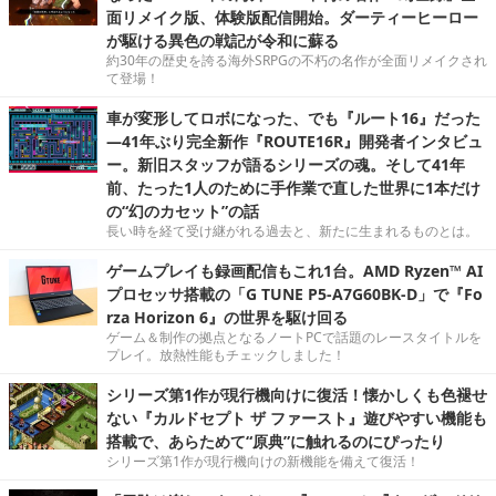
面リメイク版、体験版配信開始。ダーティーヒーロー
が駆ける異色の戦記が令和に蘇る
約30年の歴史を誇る海外SRPGの不朽の名作が全面リメイクされ
て登場！
車が変形してロボになった、でも『ルート16』だった
―41年ぶり完全新作『ROUTE16R』開発者インタビュ
ー。新旧スタッフが語るシリーズの魂。そして41年
前、たった1人のために手作業で直した世界に1本だけ
の“幻のカセット”の話
長い時を経て受け継がれる過去と、新たに生まれるものとは。
ゲームプレイも録画配信もこれ1台。AMD Ryzen™ AI
プロセッサ搭載の「G TUNE P5-A7G60BK-D」で『Fo
rza Horizon 6』の世界を駆け回る
ゲーム＆制作の拠点となるノートPCで話題のレースタイトルを
プレイ。放熱性能もチェックしました！
シリーズ第1作が現行機向けに復活！懐かしくも色褪せ
ない『カルドセプト ザ ファースト』遊びやすい機能も
搭載で、あらためて“原典”に触れるのにぴったり
シリーズ第1作が現行機向けの新機能を備えて復活！