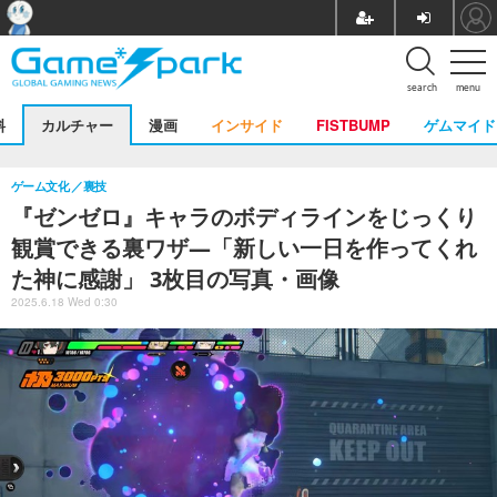
search
menu
料
カルチャー
漫画
インサイド
FISTBUMP
ゲムマイド
ゲーム文化
裏技
『ゼンゼロ』キャラのボディラインをじっくり
観賞できる裏ワザ―「新しい一日を作ってくれ
た神に感謝」 3枚目の写真・画像
2025.6.18 Wed 0:30