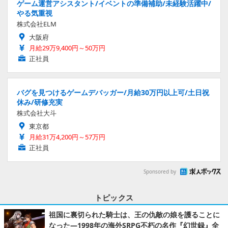
ゲーム運営アシスタント/イベントの準備補助/未経験活躍中/
やる気重視
株式会社ELM
大阪府
月給29万9,400円～50万円
正社員
バグを見つけるゲームデバッガー/月給30万円以上可/土日祝
休み/研修充実
株式会社大斗
東京都
月給31万4,200円～57万円
正社員
Sponsored by
トピックス
祖国に裏切られた騎士は、王の仇敵の娘を護ることに
なった―1998年の海外SRPG不朽の名作『幻世録』全