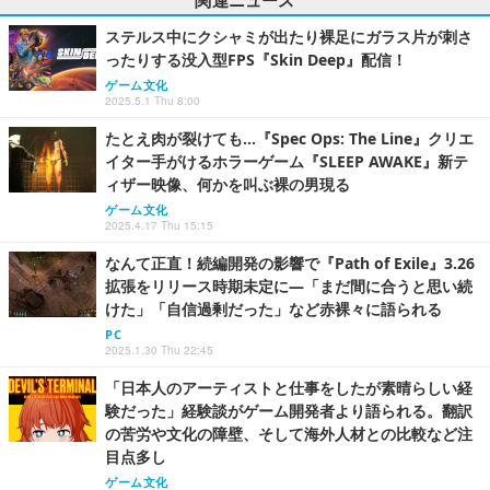
ステルス中にクシャミが出たり裸足にガラス片が刺さ
ったりする没入型FPS『Skin Deep』配信！
ゲーム文化
2025.5.1 Thu 8:00
たとえ肉が裂けても…『Spec Ops: The Line』クリエ
イター手がけるホラーゲーム『SLEEP AWAKE』新テ
ィザー映像、何かを叫ぶ裸の男現る
ゲーム文化
2025.4.17 Thu 15:15
なんて正直！続編開発の影響で『Path of Exile』3.26
拡張をリリース時期未定に―「まだ間に合うと思い続
けた」「自信過剰だった」など赤裸々に語られる
PC
2025.1.30 Thu 22:45
「日本人のアーティストと仕事をしたが素晴らしい経
験だった」経験談がゲーム開発者より語られる。翻訳
の苦労や文化の障壁、そして海外人材との比較など注
目点多し
ゲーム文化