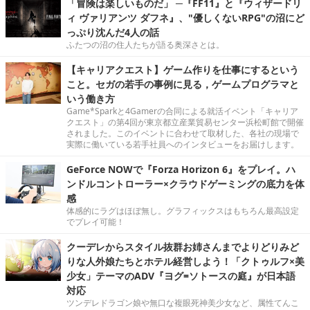
「冒険は楽しいものだ」 ─『FF11』と『ウィザードリ
ィ ヴァリアンツ ダフネ』、"優しくないRPG"の沼にど
っぷり沈んだ4人の話
ふたつの沼の住人たちが語る奥深さとは。
【キャリアクエスト】ゲーム作りを仕事にするという
こと。セガの若手の事例に見る，ゲームプログラマと
いう働き方
Game*Sparkと4Gamerの合同による就活イベント「キャリア
クエスト」の第4回が東京都立産業貿易センター浜松町館で開催
されました。このイベントに合わせて取材した、各社の現場で
実際に働いている若手社員へのインタビューをお届けします。
GeForce NOWで『Forza Horizon 6』をプレイ。ハ
ンドルコントローラー×クラウドゲーミングの底力を体
感
体感的にラグはほぼ無し。グラフィックスはもちろん最高設定
でプレイ可能！
クーデレからスタイル抜群お姉さんまでよりどりみど
りな人外娘たちとホテル経営しよう！「クトゥルフ×美
少女」テーマのADV『ヨグ=ソトースの庭』が日本語
対応
ツンデレドラゴン娘や無口な複眼死神美少女など、属性てんこ