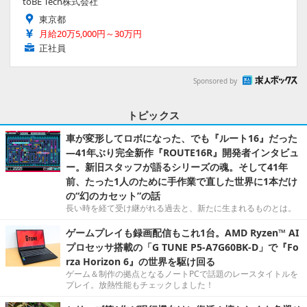
toBE Tech株式会社
東京都
月給20万5,000円～30万円
正社員
Sponsored by
トピックス
車が変形してロボになった、でも『ルート16』だった
―41年ぶり完全新作『ROUTE16R』開発者インタビュ
ー。新旧スタッフが語るシリーズの魂。そして41年
前、たった1人のために手作業で直した世界に1本だけ
の“幻のカセット”の話
長い時を経て受け継がれる過去と、新たに生まれるものとは。
ゲームプレイも録画配信もこれ1台。AMD Ryzen™ AI
プロセッサ搭載の「G TUNE P5-A7G60BK-D」で『Fo
rza Horizon 6』の世界を駆け回る
ゲーム＆制作の拠点となるノートPCで話題のレースタイトルを
プレイ。放熱性能もチェックしました！