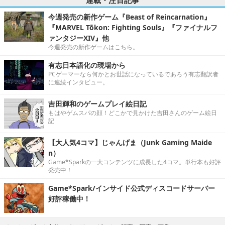
今週発売の新作ゲーム『Beast of Reincarnation』
『MARVEL Tōkon: Fighting Souls』『ファイナルフ
ァンタジーXIV』他
今週発売の新作ゲームはこちら。
有志日本語化の現場から
PCゲーマーなら何かとお世話になっているであろう有志翻訳者
に連続インタビュー。
吉田輝和のゲームプレイ絵日記
もはやゲムスパの顔！どこかで見かけた吉田さんのゲーム絵日
記
【大人気4コマ】じゃんげま（Junk Gaming Maide
n）
Game*Sparkの一大コンテンツに成長した4コマ。単行本も好評
発売中！
Game*Spark/インサイド公式ディスコードサーバー
好評稼働中！