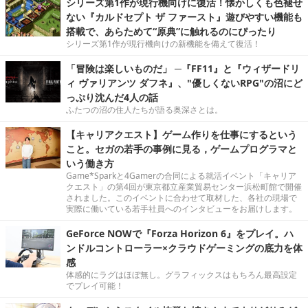
シリーズ第1作が現行機向けに復活！懐かしくも色褪せ
ない『カルドセプト ザ ファースト』遊びやすい機能も
搭載で、あらためて“原典”に触れるのにぴったり
シリーズ第1作が現行機向けの新機能を備えて復活！
「冒険は楽しいものだ」 ─『FF11』と『ウィザードリ
ィ ヴァリアンツ ダフネ』、"優しくないRPG"の沼にど
っぷり沈んだ4人の話
ふたつの沼の住人たちが語る奥深さとは。
【キャリアクエスト】ゲーム作りを仕事にするという
こと。セガの若手の事例に見る，ゲームプログラマと
いう働き方
Game*Sparkと4Gamerの合同による就活イベント「キャリア
クエスト」の第4回が東京都立産業貿易センター浜松町館で開催
されました。このイベントに合わせて取材した、各社の現場で
実際に働いている若手社員へのインタビューをお届けします。
GeForce NOWで『Forza Horizon 6』をプレイ。ハ
ンドルコントローラー×クラウドゲーミングの底力を体
感
体感的にラグはほぼ無し。グラフィックスはもちろん最高設定
でプレイ可能！