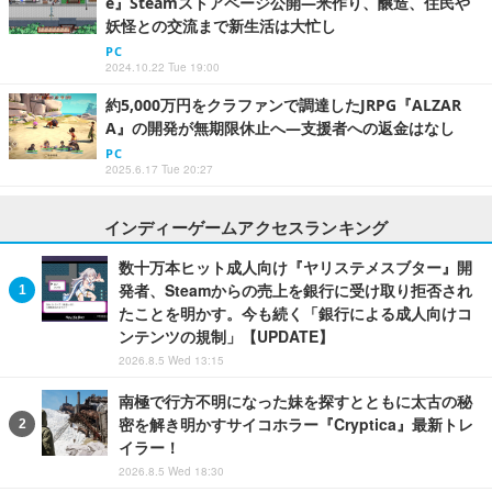
e』Steamストアページ公開―米作り、醸造、住民や
妖怪との交流まで新生活は大忙し
PC
2024.10.22 Tue 19:00
約5,000万円をクラファンで調達したJRPG『ALZAR
A』の開発が無期限休止へ―支援者への返金はなし
PC
2025.6.17 Tue 20:27
インディーゲームアクセスランキング
数十万本ヒット成人向け『ヤリステメスブター』開
発者、Steamからの売上を銀行に受け取り拒否され
たことを明かす。今も続く「銀行による成人向けコ
ンテンツの規制」【UPDATE】
2026.8.5 Wed 13:15
南極で行方不明になった妹を探すとともに太古の秘
密を解き明かすサイコホラー『Cryptica』最新トレ
イラー！
2026.8.5 Wed 18:30