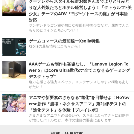
クーデレからスタイル抜群お姉さんまでよりどりみど
りな人外娘たちとホテル経営しよう！「クトゥルフ×美
少女」テーマのADV『ヨグ=ソトースの庭』が日本語
対応
ツンデレドラゴン娘や無口な複眼死神美少女など、属性てんこ
もりのヒロインたちがアツい！
ゲームコマースの最前線ーXsolla特集
Xsollaの最新情報はこちらから！
AAAゲームも制作も妥協なし。「Lenovo Legion To
wer 5」はCore Ultra世代の“全てこなせるゲーミング
デスクトップ”
迫力を感じる強力スペック。メンテナンスしやすい構造もあり
がたい！
アニマや新要素のさらなる“進化”を目撃せよ！HoYov
erse新作『崩壊：ネクサスアニマ』第2回βテストの
「進化テスト」を体験【プレイレポ】
さまざまなアニマとの出会いや、スキルによってさらに戦略性
が増したバトルなど、本作の注目の要素に迫ります！
連載・注目記事