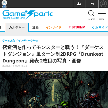
search
menu
料
カルチャー
漫画
インサイド
FISTBUMP
ゲムマイド
ゲーム文化
インディーゲーム
密造酒を作ってモンスターと戦う！『ダーケス
トダンジョン』風ターン制2DRPG『Drunkest
Dungeon』発表 2枚目の写真・画像
2025.6.18 Wed 16:32