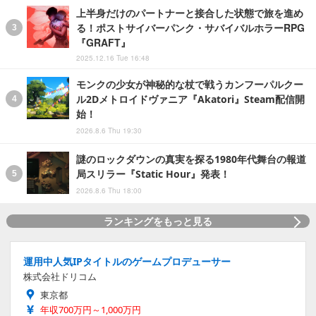
上半身だけのパートナーと接合した状態で旅を進め
る！ポストサイバーパンク・サバイバルホラーRPG
『GRAFT』
2025.12.16 Tue 16:48
モンクの少女が神秘的な杖で戦うカンフーパルクー
ル2Dメトロイドヴァニア『Akatori』Steam配信開
始！
2026.8.6 Thu 19:30
謎のロックダウンの真実を探る1980年代舞台の報道
局スリラー『Static Hour』発表！
2026.8.6 Thu 18:00
ランキングをもっと見る
運用中人気IPタイトルのゲームプロデューサー
株式会社ドリコム
東京都
年収700万円～1,000万円