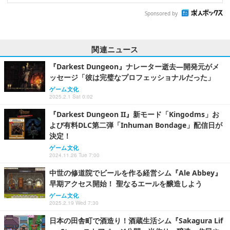
Sponsored by
関連ニュース
『Darkest Dungeon』ナレーター逝去―開発元がメ
ッセージ「彼は完璧なプロフェッショナルだった」
ゲーム文化
2025.2.1 Sat 0:02
『Darkest Dungeon II』新モード「Kingodms」お
よび有料DLC第二弾「Inhuman Bondage」配信日が
決定！
ゲーム文化
2024.11.26 Tue 7:00
中世の修道院でビールを作る経営シム『Ale Abbey』
早期アクセス開始！ 聖なるエールを醸造しよう
ゲーム文化
2025.2.19 Wed 7:30
日本の田舎町で酒造り！酒蔵生活シム『Sakagura Lif