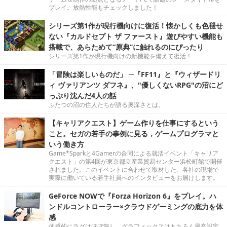
プレイ。放熱性能もチェックしました！
シリーズ第1作が現行機向けに復活！懐かしくも色褪せ
ない『カルドセプト ザ ファースト』遊びやすい機能も
搭載で、あらためて“原典”に触れるのにぴったり
シリーズ第1作が現行機向けの新機能を備えて復活！
「冒険は楽しいものだ」 ─『FF11』と『ウィザードリ
ィ ヴァリアンツ ダフネ』、"優しくないRPG"の沼にど
っぷり沈んだ4人の話
ふたつの沼の住人たちが語る奥深さとは。
【キャリアクエスト】ゲーム作りを仕事にするという
こと。セガの若手の事例に見る，ゲームプログラマと
いう働き方
Game*Sparkと4Gamerの合同による就活イベント「キャリア
クエスト」の第4回が東京都立産業貿易センター浜松町館で開催
されました。このイベントに合わせて取材した、各社の現場で
実際に働いている若手社員へのインタビューをお届けします。
GeForce NOWで『Forza Horizon 6』をプレイ。ハ
ンドルコントローラー×クラウドゲーミングの底力を体
感
体感的にラグはほぼ無し。グラフィックスはもちろん最高設定