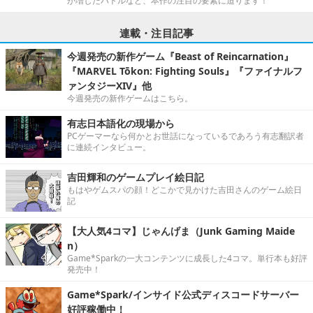
が増したバトルなど、本作の注目の要素に迫ります！
連載・注目記事
今週発売の新作ゲーム『Beast of Reincarnation』
『MARVEL Tōkon: Fighting Souls』『ファイナルフ
ァンタジーXIV』他
今週発売の新作ゲームはこちら。
有志日本語化の現場から
PCゲーマーなら何かとお世話になっているであろう有志翻訳者
に連続インタビュー。
吉田輝和のゲームプレイ絵日記
もはやゲムスパの顔！どこかで見かけた吉田さんのゲーム絵日
記
【大人気4コマ】じゃんげま（Junk Gaming Maide
n）
Game*Sparkの一大コンテンツに成長した4コマ。単行本も好評
発売中！
Game*Spark/インサイド公式ディスコードサーバー
好評稼働中！