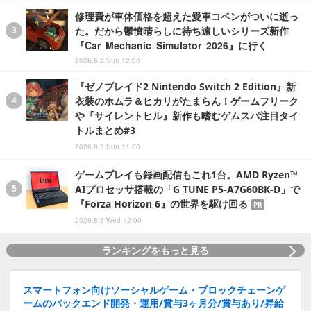
修理費が車体価格を超えた愛車コペンがついに逝っ
た。だから鬱憤晴らしに待ち遠しいシリーズ新作
『Car Mechanic Simulator 2026』に行く
2026.8.2 Sun 12:00
『ゼノブレイド2 Nintendo Switch 2 Edition』新
衣装のホムラ＆ヒカリがたまらん！ゲームフリーク
や『サイレントヒル』新作も嗜むゲムスパ注目タイ
トルまとめ#3
2026.8.2 Sun 11:00
ゲームプレイも録画配信もこれ1台。AMD Ryzen™
AIプロセッサ搭載の「G TUNE P5-A7G60BK-D」で
『Forza Horizon 6』の世界を駆け回る
PR
2026.8.5 Wed 12:00
ランキングをもっと見る
スマートフォン向けソーシャルゲーム・ブロックチェーンゲ
ームのバックエンド開発・運用/賞与3ヶ月分/賞与あり/昇給