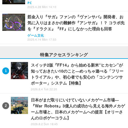
PC
2025.4.28 Mon 14:10
筋金入り『サガ』ファンの『ヴァンサバ』開発者、お
気に入りはまさかの難解作『アンサガ』！？ コラボ先
を『ドラクエ』『FF』にしなかった理由も回答
ゲーム文化
2025.4.14 Mon 17:53
特集アクセスランキング
スイッチ2版『FF14』から始める新米“ヒカセン”が
知っておきたい10のこと―めっちゃ遊べる「フリー
トライアル」や、初心者でも安心の「コンテンツサ
ポーター」システム【特集】
2026.8.4 Tue 22:20
日本がまだ取りにいけていないメカゲーム市場―
『War Robots』3億人の成功から見える海外メカゲ
ーム市場と、日本のメカゲームへの提言【オリーさ
んのロボゲーコラム】
2026.8.2 Sun 18:45