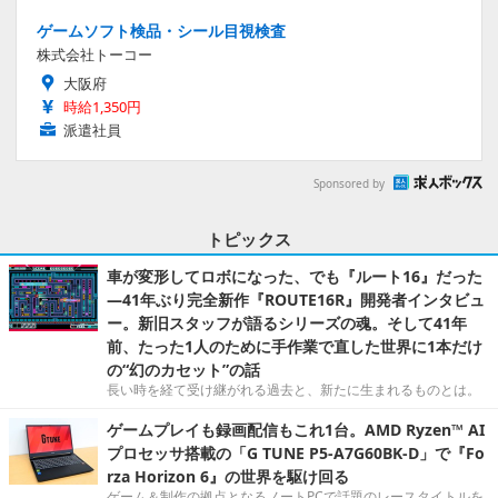
ゲームソフト検品・シール目視検査
株式会社トーコー
大阪府
時給1,350円
派遣社員
Sponsored by
トピックス
車が変形してロボになった、でも『ルート16』だった
―41年ぶり完全新作『ROUTE16R』開発者インタビュ
ー。新旧スタッフが語るシリーズの魂。そして41年
前、たった1人のために手作業で直した世界に1本だけ
の“幻のカセット”の話
長い時を経て受け継がれる過去と、新たに生まれるものとは。
ゲームプレイも録画配信もこれ1台。AMD Ryzen™ AI
プロセッサ搭載の「G TUNE P5-A7G60BK-D」で『Fo
rza Horizon 6』の世界を駆け回る
ゲーム＆制作の拠点となるノートPCで話題のレースタイトルを