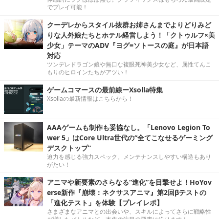
でプレイ可能！
クーデレからスタイル抜群お姉さんまでよりどりみど
りな人外娘たちとホテル経営しよう！「クトゥルフ×美
少女」テーマのADV『ヨグ=ソトースの庭』が日本語
対応
ツンデレドラゴン娘や無口な複眼死神美少女など、属性てんこ
もりのヒロインたちがアツい！
ゲームコマースの最前線ーXsolla特集
Xsollaの最新情報はこちらから！
AAAゲームも制作も妥協なし。「Lenovo Legion To
wer 5」はCore Ultra世代の“全てこなせるゲーミング
デスクトップ”
迫力を感じる強力スペック。メンテナンスしやすい構造もあり
がたい！
アニマや新要素のさらなる“進化”を目撃せよ！HoYov
erse新作『崩壊：ネクサスアニマ』第2回βテストの
「進化テスト」を体験【プレイレポ】
さまざまなアニマとの出会いや、スキルによってさらに戦略性