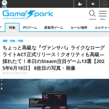
search
menu
グ
特集
PCゲーム
家庭用ゲーム
セール/無料
カルチャ
連載・特集
特集
ちょっと高級な『ヴァンサバ』ライクなローグ
ライトACT正式リリース！クオリティも高級―
採れたて！本日のSteam注目ゲーム13選【202
5年6月18日】 8枚目の写真・画像
2025.6.18 Wed 22:00