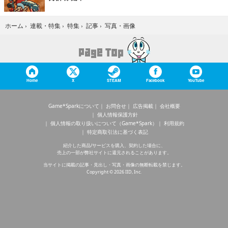
写真・画像
ホーム
›
連載・特集
›
特集
›
記事
›
Home
X
STEAM
Facebook
YouTube
Game*Sparkについて
お問合せ
広告掲載
会社概要
個人情報保護方針
個人情報の取り扱いについて（Game*Spark）
利用規約
特定商取引法に基づく表記
紹介した商品/サービスを購入、契約した場合に、
売上の一部が弊社サイトに還元されることがあります。
当サイトに掲載の記事・見出し・写真・画像の無断転載を禁じます。
Copyright © 2026 IID, Inc.