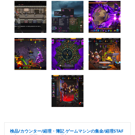
検品/カウンター/経理・簿記 ゲームマシンの集金/経理STAF