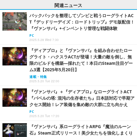
関連ニュース
バックパックを整理してゾンビと戦うローグライトAC
T『デッドリーデイズ：ロードトリップ』デモ版配信！
『ヴァンサバ』+インベントリ管理な戦闘体験
PC
2025.5.28 Wed 7:30
『ディアブロ』と『ヴァンサバ』を組み合わせたロー
グライト・ハクスラACTが登場！大量の敵を倒し、無
限のビルドを構築―採れたて！本日のSteam注目ゲー
ム3選【2025年5月20日】
連載・特集
2025.5.20 Tue 22:00
『ヴァンサバ』＋『ディアブロ』なローグライトACT
『バベルの塔: 混沌の生存者たち』日本語対応で早期ア
クセス開始！レア装備を集め敵の大群に立ち向かえ
PC
2025.5.20 Tue 17:20
『ヴァンサバ』系ローグライトARPG『魔法のルーン
石』Steam正式リリース！美少女たちを強化しまくり