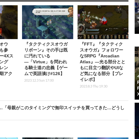
オウ
『タクティクスオウガ
『FFT』『タクティク
も参
リボーン』その手は既
スオウガ』フォロワー
ー4Xス
に汚れている
なSRPG『Arcadian
ング
―「Virtue」を問われ
Atlas』―光る部分とと
レン
る騎士道の忠義【ゲー
もに目立つ翻訳やUIな
早期アク
ムで英語漬け#126】
ど気になる部分【プレ
イレポ】
2023.12.3 Sun 17:00
2023.8.3 Thu 19:30
…「母親がこのタイミングで無印スイッチを買ってきた…どうし