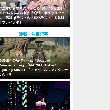
アニマや新要素のさらなる“進化”を目撃せ
よ！HoYoverse新作『崩壊：ネクサスアニ
マ』第2回βテストの「進化テスト」を体験
【プレイレポ】
連載・注目記事
今週発売の新作ゲーム『Beast of
Reincarnation』『MARVEL Tōkon:
Fighting Souls』『ファイナルファンタジー
XIV』他