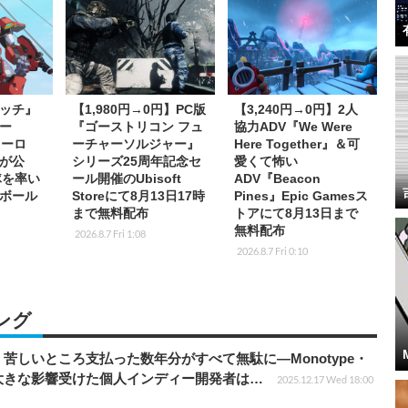
ッチ』
【1,980円→0円】PC版
【3,240円→0円】2人
ー
『ゴーストリコン フュ
協力ADV『We Were
ヒーロ
ーチャーソルジャー』
Here Together』＆可
が公
シリーズ25周年記念セ
愛くて怖い
隊を率い
ール開催のUbisoft
ADV『Beacon
ボール
Storeにて8月13日17時
Pines』Epic Gamesス
まで無料配布
トアにて8月13日まで
無料配布
2026.8.7 Fri 1:08
2026.8.7 Fri 0:10
ング
苦しいところ支払った数年分がすべて無駄に―Monotype・
大きな影響受けた個人インディー開発者は…
2025.12.17 Wed 18:00