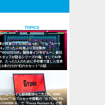
！
TOPICS
車が変形してロボになった、でも『ルート
16』だった―41年ぶり完全新作
『ROUTE16R』開発者インタビュー。新旧
スタッフが語るシリーズの魂。そして41年
前、たった1人のために手作業で直した世界
に1本だけの“幻のカセット”の話
ゲームプレイも録画配信もこれ1台。AMD
Ryzen™ AIプロセッサ搭載の「G TUNE P5-
A7G60BK-D」で『Forza Horizon 6』の世