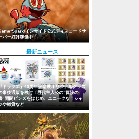
Game*Spark/インサイド公式ディスコードサ
ーバー好評稼働中！
最新ニュース
『ドラクエ』40周年記念展オリジナルグッズ
の事後通販を検討！歴代主人公の“冒険の
書”開閉ピンズをはじめ、ユニークなＴシャ
ツや雑貨など