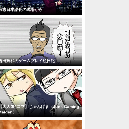
有志日本語化の現場から
吉田輝和のゲームプレイ絵日記
【大人気4コマ】じゃんげま（Junk Gaming
Maiden）