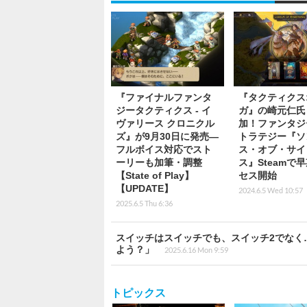
『ファイナルファンタ
『タクティクス
ジータクティクス - イ
ガ』の崎元仁氏
ヴァリース クロニクル
加！ファンタジ
ズ』が9月30日に発売―
トラテジー『ソ
フルボイス対応でスト
ス・オブ・サイ
ーリーも加筆・調整
ス』Steamで
【State of Play】
セス開始
【UPDATE】
2024.6.5 Wed 10:57
2025.6.5 Thu 6:36
スイッチはスイッチでも、スイッチ2でなく
よう？」
2025.6.16 Mon 9:59
トピックス