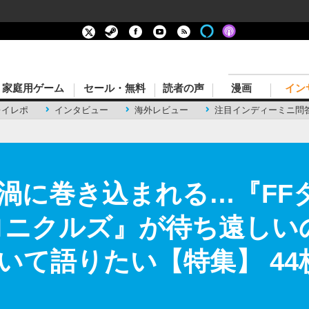
家庭用ゲーム
セール・無料
読者の声
漫画
イン
レイレポ
インタビュー
海外レビュー
注目インディーミニ問
渦に巻き込まれる…『FF
ロニクルズ』が待ち遠しい
いて語りたい【特集】 44