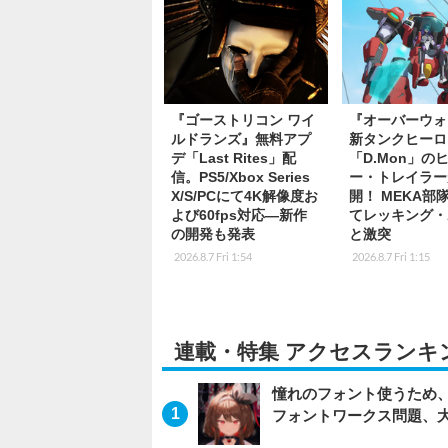
『ゴーストリコン ワイ
『オーバーウォ
ルドランズ』無料アプ
新タンクヒーロ
デ「Last Rites」配
「D.Mon」の
信。PS5/Xbox Series
ー・トレイラー
X/S/PCにて4K解像度お
開！ MEKA部
よび60fps対応―新作
てレッキング・
の開発も発表
と激突
2026.8.7 Fri 1:54
2026.8.7 Fri 1:15
連載・特集 アクセスランキ
憧れのフォント使うため、
フォントワークス問題、