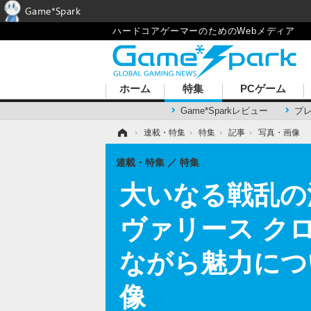
Game*Spark
ハードコアゲーマーのためのWebメディア
ホーム
特集
PCゲーム
Game*Sparkレビュー
プ
ホーム
›
連載・特集
›
特集
›
記事
›
写真・画像
連載・特集
特集
大いなる戦乱の
ヴァリース ク
ながら魅力につ
像