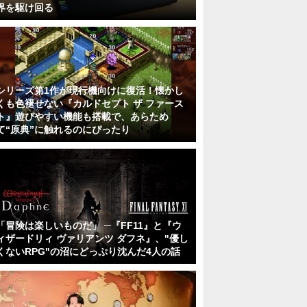
界を駆け回る
シリーズ第1作が現行機向けに復活！懐かし
くも色褪せない『カルドセプト ザ ファース
ト』遊びやすい機能も搭載で、あらため
て“原典”に触れるのにぴったり
「冒険は楽しいものだ」 ─『FF11』と『ウ
ィザードリィ ヴァリアンツ ダフネ』、"優し
くないRPG"の沼にどっぷり沈んだ4人の話