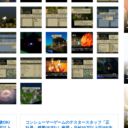
OK/
コンシューマーゲームのテスタースタッフ「正
万以上
社員」残業ほぼなし推奨・月給30万以上可/SE志