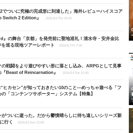
チ2でついに究極の完成形に到達した」海外レビューハイスコア
witch 2 Edition』
2026.8.6 Thu 19:45
e Sword』の舞台「京都」を発売前に聖地巡礼！清水寺・安井金比
寺を巡る現地ツアーレポート
2026.8.7 Fri 7:00
の戦闘をより遊びやすい形に落とし込み、ARPGとして見事
 of Reincarnation』
2026.8.4 Tue 15:00
米“ヒカセン”が知っておきたい10のこと―めっちゃ遊べる「フ
心の「コンテンツサポーター」システム【特集】
ンがついに逝った。だから鬱憤晴らしに待ち遠しいシリーズ新
6』に行く
2026.8.2 Sun 12:00