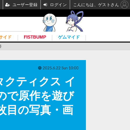
ユーザー登録
ログイン
こんにちは、ゲストさん
サイド
FISTBUMP
ゲムマイド
答
2025.6.22 Sun 10:00
タクティクス イ
ので原作を遊び
枚目の写真・画