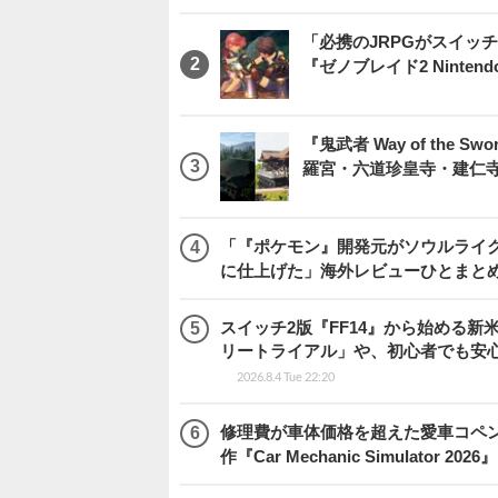
「必携のJRPGがスイッ
『ゼノブレイド2 Nintendo S
『鬼武者 Way of th
羅宮・六道珍皇寺・建仁
「『ポケモン』開発元がソウルライク
に仕上げた」海外レビューひとまとめ『Beast
スイッチ2版『FF14』から始める新
リートライアル」や、初心者でも安
2026.8.4 Tue 22:20
修理費が車体価格を超えた愛車コペ
作『Car Mechanic Simulator 202