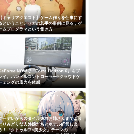
【キャリアクエスト】ゲーム作りを仕事にす
るということ。セガの若手の事例に見る，ゲ
ームプログラマという働き方
GeForce NOWで『Forza Horizon 6』をプ
レイ。ハンドルコントローラー×クラウドゲ
ーミングの底力を体感
クーデレからスタイル抜群お姉さんまでより
どりみどりな人外娘たちとホテル経営しよ
う！「クトゥルフ×美少女」テーマの