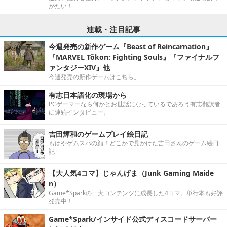
がたい！
連載・注目記事
今週発売の新作ゲーム『Beast of Reincarnation』
『MARVEL Tōkon: Fighting Souls』『ファイナルフ
ァンタジーXIV』他
今週発売の新作ゲームはこちら。
有志日本語化の現場から
PCゲーマーなら何かとお世話になっているであろう有志翻訳者
に連続インタビュー。
吉田輝和のゲームプレイ絵日記
もはやゲムスパの顔！どこかで見かけた吉田さんのゲーム絵日
記
【大人気4コマ】じゃんげま（Junk Gaming Maide
n）
Game*Sparkの一大コンテンツに成長した4コマ。単行本も好評
発売中！
Game*Spark/インサイド公式ディスコードサーバー