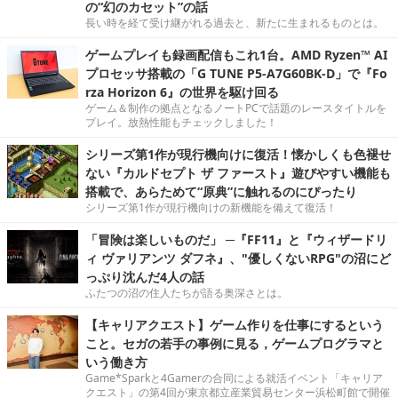
の“幻のカセット”の話
長い時を経て受け継がれる過去と、新たに生まれるものとは。
ゲームプレイも録画配信もこれ1台。AMD Ryzen™ AI
プロセッサ搭載の「G TUNE P5-A7G60BK-D」で『Fo
rza Horizon 6』の世界を駆け回る
ゲーム＆制作の拠点となるノートPCで話題のレースタイトルを
プレイ。放熱性能もチェックしました！
シリーズ第1作が現行機向けに復活！懐かしくも色褪せ
ない『カルドセプト ザ ファースト』遊びやすい機能も
搭載で、あらためて“原典”に触れるのにぴったり
シリーズ第1作が現行機向けの新機能を備えて復活！
「冒険は楽しいものだ」 ─『FF11』と『ウィザードリ
ィ ヴァリアンツ ダフネ』、"優しくないRPG"の沼にど
っぷり沈んだ4人の話
ふたつの沼の住人たちが語る奥深さとは。
【キャリアクエスト】ゲーム作りを仕事にするという
こと。セガの若手の事例に見る，ゲームプログラマと
いう働き方
Game*Sparkと4Gamerの合同による就活イベント「キャリア
クエスト」の第4回が東京都立産業貿易センター浜松町館で開催