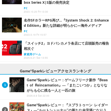
box Series X|S版の発売決定
PC
2023.10.20 Fri 13:30
名作SFホラーRPG再び…『System Shock 2: Enhance
d Edition』新たな詳細が明らかに―海外メディア
PC
2023.5.19 Fri 15:57
「スイッチ2」ヨドバシカメラ各店にて店頭販売の報告
相次ぐ
家庭用ゲーム
2025.6.21 Sat 13:55
Game*Sparkレビューアクセスランキング
Game*Sparkレビュー：ゲームフリーク新作『Beas
t of Reincarnation』―「またこいつか」となりな
がらも心に残る一人と一匹の旅
2026.8.8 Sat 22:00
Game*Sparkレビュー：『スプラトゥーン レイダー
ス』―“ルートシューター”の新たな金字塔になりう