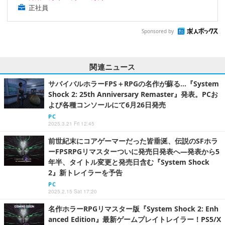
正社員
Sponsored by
関連ニュース
サバイバルホラーFPS＋RPGの名作が蘇る…『System
Shock 2: 25th Anniversary Remaster』発表。PCお
よび各種コンソールにて6月26日発売
PC
2025.3.21 Fri 12:45
前世紀末にコアゲーマーだった皆垂涎、伝説のSFホラ
ーFPSRPGリマスターついに発売日発表へ―発表から5
年半、タイトル変更と発売日含む『System Shock
2』新トレイラーを予告
PC
2025.2.15 Sat 17:20
名作ホラーRPGリマスター版『System Shock 2: Enh
anced Edition』最新ゲームプレイトレイラー！PS5/X