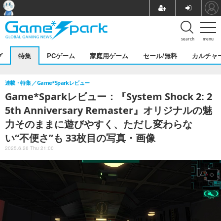
search
menu
グ
特集
PCゲーム
家庭用ゲーム
セール/無料
カルチャ
連載・特集
Game*Sparkレビュー
Game*Sparkレビュー：『System Shock 2: 2
5th Anniversary Remaster』オリジナルの魅
力そのままに遊びやすく、ただし変わらな
い“不便さ”も 33枚目の写真・画像
2025.6.26 Thu 21:00