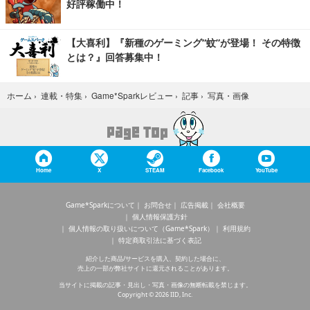
好評稼働中！
【大喜利】『新種のゲーミング“蚊”が登場！ その特徴
とは？』回答募集中！
写真・画像
ホーム
›
連載・特集
›
Game*Sparkレビュー
›
記事
›
Home
X
STEAM
Facebook
YouTube
Game*Sparkについて
お問合せ
広告掲載
会社概要
個人情報保護方針
個人情報の取り扱いについて（Game*Spark）
利用規約
特定商取引法に基づく表記
紹介した商品/サービスを購入、契約した場合に、
売上の一部が弊社サイトに還元されることがあります。
当サイトに掲載の記事・見出し・写真・画像の無断転載を禁じます。
Copyright © 2026 IID, Inc.