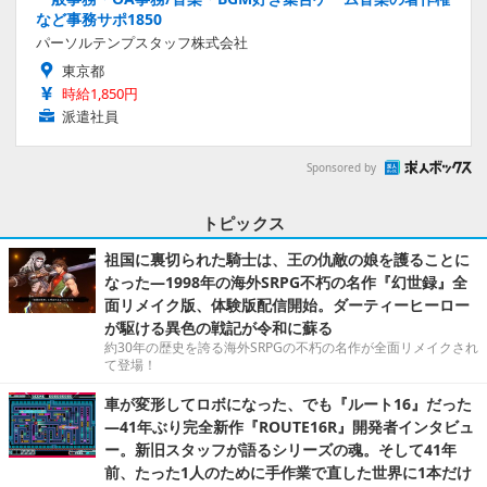
など事務サポ1850
パーソルテンプスタッフ株式会社
東京都
時給1,850円
派遣社員
Sponsored by
トピックス
祖国に裏切られた騎士は、王の仇敵の娘を護ることに
なった―1998年の海外SRPG不朽の名作『幻世録』全
面リメイク版、体験版配信開始。ダーティーヒーロー
が駆ける異色の戦記が令和に蘇る
約30年の歴史を誇る海外SRPGの不朽の名作が全面リメイクされ
て登場！
車が変形してロボになった、でも『ルート16』だった
―41年ぶり完全新作『ROUTE16R』開発者インタビュ
ー。新旧スタッフが語るシリーズの魂。そして41年
前、たった1人のために手作業で直した世界に1本だけ