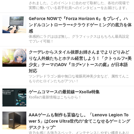
されました。このイベントに合わせて取材した、各社の現場で
実際に働いている若手社員へのインタビューをお届けします。
GeForce NOWで『Forza Horizon 6』をプレイ。ハ
ンドルコントローラー×クラウドゲーミングの底力を体
感
体感的にラグはほぼ無し。グラフィックスはもちろん最高設定
でプレイ可能！
クーデレからスタイル抜群お姉さんまでよりどりみど
りな人外娘たちとホテル経営しよう！「クトゥルフ×美
少女」テーマのADV『ヨグ=ソトースの庭』が日本語
対応
ツンデレドラゴン娘や無口な複眼死神美少女など、属性てんこ
もりのヒロインたちがアツい！
ゲームコマースの最前線ーXsolla特集
Xsollaの最新情報はこちらから！
AAAゲームも制作も妥協なし。「Lenovo Legion To
wer 5」はCore Ultra世代の“全てこなせるゲーミング
デスクトップ”
迫力を感じる強力スペック。メンテナンスしやすい構造もあり