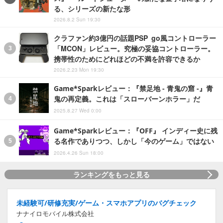
る、シリーズの新たな形
2026.8.2 Sun 19:30
クラファン約3億円の話題PSP go風コントローラー
「MCON」レビュー。究極の妥協コントローラー。
携帯性のためにどれほどの不満を許容できるか
2026.2.23 Mon 19:30
Game*Sparkレビュー：『禁足地 - 青鬼の窟 -』青
鬼の再定義。これは「スローバーンホラー」だ
2025.8.27 Wed 0:00
Game*Sparkレビュー：『OFF』 インディー史に残
る名作でありつつ、しかし「今のゲーム」ではない
2026.4.26 Sun 18:00
ランキングをもっと見る
未経験可/研修充実/ゲーム・スマホアプリのバグチェック
ナナイロモバイル株式会社