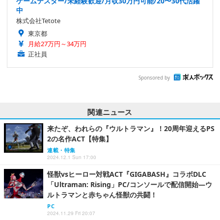
ゲームテスター/未経験歓迎/月収30万円可能/20〜30代活躍
中
株式会社Tetote
東京都
月給27万円～34万円
正社員
Sponsored by
関連ニュース
来たぞ、われらの『ウルトラマン』！20周年迎えるPS
2の名作ACT【特集】
連載・特集
2024.12.1 Sun 17:00
怪獣vsヒーロー対戦ACT『GIGABASH』コラボDLC
「Ultraman: Rising」PC/コンソールで配信開始―ウ
ルトラマンと赤ちゃん怪獣の共闘！
PC
2024.11.29 Fri 20:07