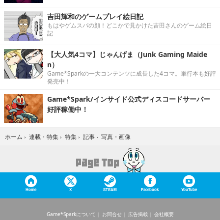
吉田輝和のゲームプレイ絵日記
もはやゲムスパの顔！どこかで見かけた吉田さんのゲーム絵日
記
【大人気4コマ】じゃんげま（Junk Gaming Maide
n）
Game*Sparkの一大コンテンツに成長した4コマ。単行本も好評
発売中！
Game*Spark/インサイド公式ディスコードサーバー
好評稼働中！
写真・画像
ホーム
›
連載・特集
›
特集
›
記事
›
Home
X
STEAM
Facebook
YouTube
Game*Sparkについて
お問合せ
広告掲載
会社概要