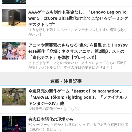
AAAゲームも制作も妥協なし。「Lenovo Legion To
wer 5」はCore Ultra世代の“全てこなせるゲーミング
デスクトップ”
迫力を感じる強力スペック。メンテナンスしやすい構造もあり
がたい！
アニマや新要素のさらなる“進化”を目撃せよ！HoYov
erse新作『崩壊：ネクサスアニマ』第2回βテストの
「進化テスト」を体験【プレイレポ】
さまざまなアニマとの出会いや、スキルによってさらに戦略性
が増したバトルなど、本作の注目の要素に迫ります！
連載・注目記事
今週発売の新作ゲーム『Beast of Reincarnation』
『MARVEL Tōkon: Fighting Souls』『ファイナルフ
ァンタジーXIV』他
今週発売の新作ゲームはこちら。
有志日本語化の現場から
PCゲーマーなら何かとお世話になっているであろう有志翻訳者
に連続インタビュー。