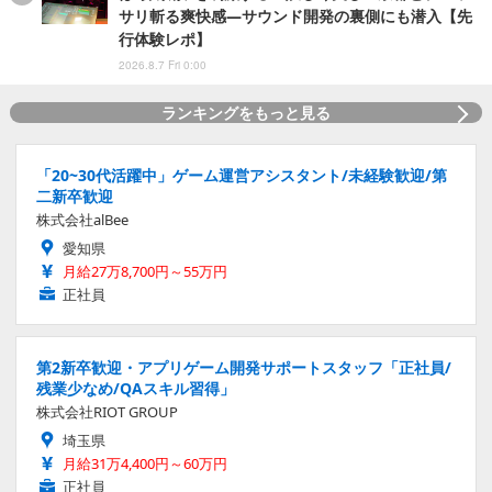
サリ斬る爽快感―サウンド開発の裏側にも潜入【先
行体験レポ】
2026.8.7 Fri 0:00
ランキングをもっと見る
「20~30代活躍中」ゲーム運営アシスタント/未経験歓迎/第
二新卒歓迎
株式会社alBee
愛知県
月給27万8,700円～55万円
正社員
第2新卒歓迎・アプリゲーム開発サポートスタッフ「正社員/
残業少なめ/QAスキル習得」
株式会社RIOT GROUP
埼玉県
月給31万4,400円～60万円
正社員