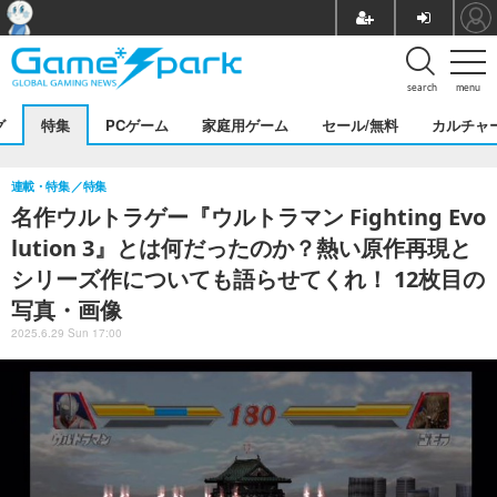
search
menu
グ
特集
PCゲーム
家庭用ゲーム
セール/無料
カルチャ
連載・特集
特集
名作ウルトラゲー『ウルトラマン Fighting Evo
lution 3』とは何だったのか？熱い原作再現と
シリーズ作についても語らせてくれ！ 12枚目の
写真・画像
2025.6.29 Sun 17:00