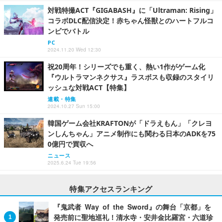
対戦特撮ACT『GIGABASH』に「Ultraman: Rising」
コラボDLC配信決定！赤ちゃん怪獣とのハートフルコ
ンビでバトル
PC
2024.11.20 Wed 12:30
祝20周年！シリーズでも重く、熱い1作がゲーム化
『ウルトラマンネクサス』ラスボスも収録のスタイリ
ッシュな対戦ACT【特集】
連載・特集
2024.10.27 Sun 15:00
韓国ゲーム会社KRAFTONが「ドラえもん」「クレヨ
ンしんちゃん」アニメ制作にも関わる日本のADKを75
0億円で買収へ
ニュース
2025.6.24 Tue 19:56
特集アクセスランキング
『鬼武者 Way of the Sword』の舞台「京都」を
発売前に聖地巡礼！清水寺・安井金比羅宮・六道珍