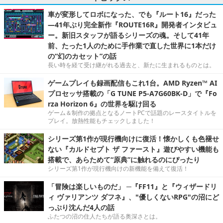
車が変形してロボになった、でも『ルート16』だった
―41年ぶり完全新作『ROUTE16R』開発者インタビュ
ー。新旧スタッフが語るシリーズの魂。そして41年
前、たった1人のために手作業で直した世界に1本だけ
の“幻のカセット”の話
長い時を経て受け継がれる過去と、新たに生まれるものとは。
ゲームプレイも録画配信もこれ1台。AMD Ryzen™ AI
プロセッサ搭載の「G TUNE P5-A7G60BK-D」で『Fo
rza Horizon 6』の世界を駆け回る
ゲーム＆制作の拠点となるノートPCで話題のレースタイトルを
プレイ。放熱性能もチェックしました！
シリーズ第1作が現行機向けに復活！懐かしくも色褪せ
ない『カルドセプト ザ ファースト』遊びやすい機能も
搭載で、あらためて“原典”に触れるのにぴったり
シリーズ第1作が現行機向けの新機能を備えて復活！
「冒険は楽しいものだ」 ─『FF11』と『ウィザードリ
ィ ヴァリアンツ ダフネ』、"優しくないRPG"の沼にど
っぷり沈んだ4人の話
ふたつの沼の住人たちが語る奥深さとは。