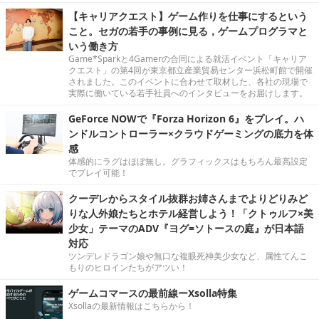
【キャリアクエスト】ゲーム作りを仕事にするという
こと。セガの若手の事例に見る，ゲームプログラマと
いう働き方
Game*Sparkと4Gamerの合同による就活イベント「キャリア
クエスト」の第4回が東京都立産業貿易センター浜松町館で開催
されました。このイベントに合わせて取材した、各社の現場で
実際に働いている若手社員へのインタビューをお届けします。
GeForce NOWで『Forza Horizon 6』をプレイ。ハ
ンドルコントローラー×クラウドゲーミングの底力を体
感
体感的にラグはほぼ無し。グラフィックスはもちろん最高設定
でプレイ可能！
クーデレからスタイル抜群お姉さんまでよりどりみど
りな人外娘たちとホテル経営しよう！「クトゥルフ×美
少女」テーマのADV『ヨグ=ソトースの庭』が日本語
対応
ツンデレドラゴン娘や無口な複眼死神美少女など、属性てんこ
もりのヒロインたちがアツい！
ゲームコマースの最前線ーXsolla特集
Xsollaの最新情報はこちらから！