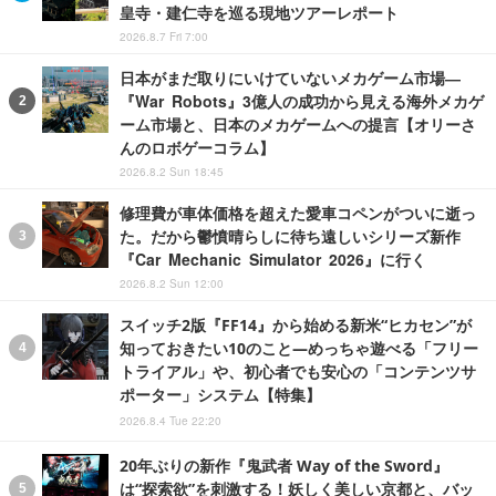
皇寺・建仁寺を巡る現地ツアーレポート
2026.8.7 Fri 7:00
日本がまだ取りにいけていないメカゲーム市場―
『War Robots』3億人の成功から見える海外メカゲ
ーム市場と、日本のメカゲームへの提言【オリーさ
んのロボゲーコラム】
2026.8.2 Sun 18:45
修理費が車体価格を超えた愛車コペンがついに逝っ
た。だから鬱憤晴らしに待ち遠しいシリーズ新作
『Car Mechanic Simulator 2026』に行く
2026.8.2 Sun 12:00
スイッチ2版『FF14』から始める新米“ヒカセン”が
知っておきたい10のこと―めっちゃ遊べる「フリー
トライアル」や、初心者でも安心の「コンテンツサ
ポーター」システム【特集】
2026.8.4 Tue 22:20
20年ぶりの新作『鬼武者 Way of the Sword』
は“探索欲”を刺激する！妖しく美しい京都と、バッ