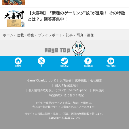
【大喜利】『新種のゲーミング“蚊”が登場！ その特徴
とは？』回答募集中！
写真・画像
ホーム
›
連載・特集
›
プレイレポート
›
記事
›
Home
X
STEAM
Facebook
YouTube
Game*Sparkについて
お問合せ
広告掲載
会社概要
個人情報保護方針
個人情報の取り扱いについて（Game*Spark）
利用規約
特定商取引法に基づく表記
紹介した商品/サービスを購入、契約した場合に、
売上の一部が弊社サイトに還元されることがあります。
当サイトに掲載の記事・見出し・写真・画像の無断転載を禁じます。
Copyright © 2026 IID, Inc.