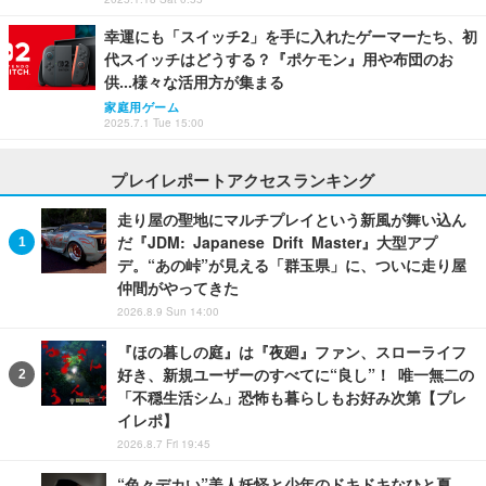
幸運にも「スイッチ2」を手に入れたゲーマーたち、初
代スイッチはどうする？『ポケモン』用や布団のお
供…様々な活用方が集まる
家庭用ゲーム
2025.7.1 Tue 15:00
プレイレポートアクセスランキング
走り屋の聖地にマルチプレイという新風が舞い込ん
だ『JDM: Japanese Drift Master』大型アプ
デ。“あの峠”が見える「群玉県」に、ついに走り屋
仲間がやってきた
2026.8.9 Sun 14:00
『ほの暮しの庭』は『夜廻』ファン、スローライフ
好き、新規ユーザーのすべてに“良し”！ 唯一無二の
「不穏生活シム」恐怖も暮らしもお好み次第【プレ
イレポ】
2026.8.7 Fri 19:45
“色々デカい”美人妖怪と少年のドキドキなひと夏…