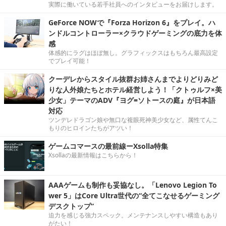
実際に働いている若手社員へのインタビューをお届けします。
GeForce NOWで『Forza Horizon 6』をプレイ。ハ
ンドルコントローラー×クラウドゲーミングの底力を体
感
体感的にラグはほぼ無し。グラフィックスはもちろん最高設定
でプレイ可能！
クーデレからスタイル抜群お姉さんまでよりどりみど
りな人外娘たちとホテル経営しよう！「クトゥルフ×美
少女」テーマのADV『ヨグ=ソトースの庭』が日本語
対応
ツンデレドラゴン娘や無口な複眼死神美少女など、属性てんこ
もりのヒロインたちがアツい！
ゲームコマースの最前線ーXsolla特集
Xsollaの最新情報はこちらから！
AAAゲームも制作も妥協なし。「Lenovo Legion To
wer 5」はCore Ultra世代の“全てこなせるゲーミング
デスクトップ”
迫力を感じる強力スペック。メンテナンスしやすい構造もあり
がたい！