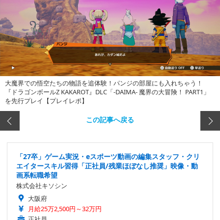
大魔界での悟空たちの物語を追体験！パンジの部屋にも入れちゃう！
『ドラゴンボールZ KAKAROT』DLC「-DAIMA- 魔界の大冒険！ PART1」
を先行プレイ【プレイレポ】
この記事へ戻る
「27卒」ゲーム実況・eスポーツ動画の編集スタッフ・クリ
エイタースキル習得「正社員/残業ほぼなし推奨」映像・動
画系転職希望
株式会社キソシン
大阪府
月給25万2,500円～32万円
正社員