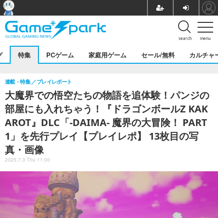
search
menu
グ
特集
PCゲーム
家庭用ゲーム
セール/無料
カルチャ
連載・特集
プレイレポート
大魔界での悟空たちの物語を追体験！パンジの
部屋にも入れちゃう！『ドラゴンボールZ KAK
AROT』DLC「-DAIMA- 魔界の大冒険！ PART
1」を先行プレイ【プレイレポ】 13枚目の写
真・画像
2025.7.3 Thu 11:00