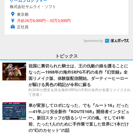
ゲームプログラマー
株式会社サムライ・ソフト
東京都
月給26万6,000円～33万3,000円
正社員
Sponsored by
トピックス
祖国に裏切られた騎士は、王の仇敵の娘を護ることに
なった―1998年の海外SRPG不朽の名作『幻世録』全
面リメイク版、体験版配信開始。ダーティーヒーロー
が駆ける異色の戦記が令和に蘇る
約30年の歴史を誇る海外SRPGの不朽の名作が全面リメイクされ
て登場！
車が変形してロボになった、でも『ルート16』だった
―41年ぶり完全新作『ROUTE16R』開発者インタビュ
ー。新旧スタッフが語るシリーズの魂。そして41年
前、たった1人のために手作業で直した世界に1本だけ
の“幻のカセット”の話