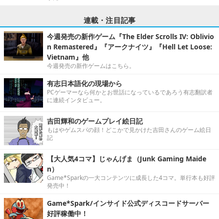
連載・注目記事
今週発売の新作ゲーム『The Elder Scrolls IV: Oblivio
n Remastered』『アークナイツ』『Hell Let Loose:
Vietnam』他
今週発売の新作ゲームはこちら。
有志日本語化の現場から
PCゲーマーなら何かとお世話になっているであろう有志翻訳者
に連続インタビュー。
吉田輝和のゲームプレイ絵日記
もはやゲムスパの顔！どこかで見かけた吉田さんのゲーム絵日
記
【大人気4コマ】じゃんげま（Junk Gaming Maide
n）
Game*Sparkの一大コンテンツに成長した4コマ。単行本も好評
発売中！
Game*Spark/インサイド公式ディスコードサーバー
好評稼働中！