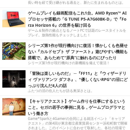
長い時を経て受け継がれる過去と、新たに生まれるものとは。
ゲームプレイも録画配信もこれ1台。AMD Ryzen™ AI
プロセッサ搭載の「G TUNE P5-A7G60BK-D」で『Fo
rza Horizon 6』の世界を駆け回る
ゲーム＆制作の拠点となるノートPCで話題のレースタイトルを
プレイ。放熱性能もチェックしました！
シリーズ第1作が現行機向けに復活！懐かしくも色褪せ
ない『カルドセプト ザ ファースト』遊びやすい機能も
搭載で、あらためて“原典”に触れるのにぴったり
シリーズ第1作が現行機向けの新機能を備えて復活！
「冒険は楽しいものだ」 ─『FF11』と『ウィザードリ
ィ ヴァリアンツ ダフネ』、"優しくないRPG"の沼にど
っぷり沈んだ4人の話
ふたつの沼の住人たちが語る奥深さとは。
【キャリアクエスト】ゲーム作りを仕事にするという
こと。セガの若手の事例に見る，ゲームプログラマと
いう働き方
Game*Sparkと4Gamerの合同による就活イベント「キャリア
クエスト」の第4回が東京都立産業貿易センター浜松町館で開催
されました。このイベントに合わせて取材した、各社の現場で