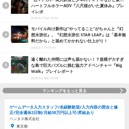
ハートフルホラーADV『八尺様がいた夏休み』プレ
イレポ
2026.8.2 Sun 19:00
モバイル向け新作は“やってること”がちゃんと『幻
想水滸伝』。『幻想水滸伝 STAR LEAP』は「基本無
料だから」と舐めてかかれない仕上がり！
2026.8.7 Fri 18:00
遠く離れた仲間には声も届かない！？規模デカすぎ
な島で巨大パズルに挑む協力アドベンチャー『Big
Walk』プレイレポート
2026.8.3 Mon 22:00
ランキングをもっと見る
ゲームデータ入力スタッフ/未経験歓迎/入力内容の照合と修
正/完全週休2日制/月給30万円以上可/昇給あり
ベンタス株式会社
東京都