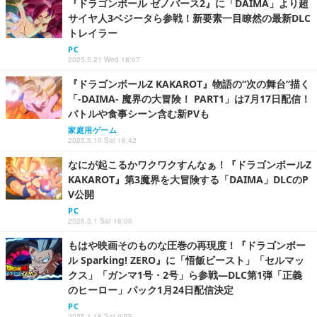
『ドラゴンボール ゼノバース2』に「DAIMA」より超
サイヤ人3ベジータら参戦！新要素一目瞭然の最新DLC
トレイラー
PC
2025.5.21 Wed 18:07
『ドラゴンボールZ KAKAROT』物語の“次の舞台”描く
「-DAIMA- 魔界の大冒険！ PART1」は7月17日配信！
バトルや食事シーン含む新PVも
家庭用ゲーム
2025.5.10 Sat 16:42
なにが起こるかワクワクすんなぁ！『ドラゴンボールZ
KAKAROT』第3魔界を大冒険する「DAIMA」DLCのP
V公開
PC
2025.3.1 Sat 18:00
もはや映画そのものな圧巻の再現度！『ドラゴンボー
ル Sparking! ZERO』に「悟飯ビースト」「セルマッ
クス」「ガンマ1号・2号」ら参戦―DLC第1弾「正義
のヒーロー」パック1月24日配信決定
PC
2025.1.18 Sat 0:55