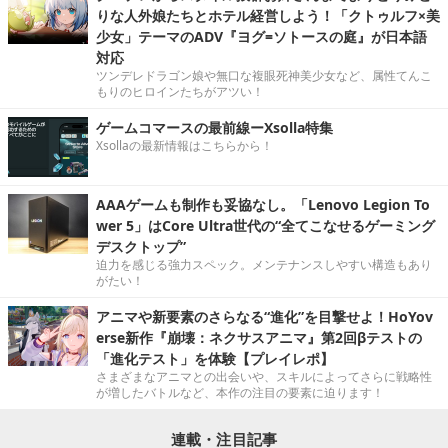
りな人外娘たちとホテル経営しよう！「クトゥルフ×美
少女」テーマのADV『ヨグ=ソトースの庭』が日本語
対応
ツンデレドラゴン娘や無口な複眼死神美少女など、属性てんこ
もりのヒロインたちがアツい！
ゲームコマースの最前線ーXsolla特集
Xsollaの最新情報はこちらから！
AAAゲームも制作も妥協なし。「Lenovo Legion To
wer 5」はCore Ultra世代の“全てこなせるゲーミング
デスクトップ”
迫力を感じる強力スペック。メンテナンスしやすい構造もあり
がたい！
アニマや新要素のさらなる“進化”を目撃せよ！HoYov
erse新作『崩壊：ネクサスアニマ』第2回βテストの
「進化テスト」を体験【プレイレポ】
さまざまなアニマとの出会いや、スキルによってさらに戦略性
が増したバトルなど、本作の注目の要素に迫ります！
連載・注目記事