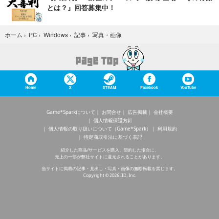
とは？』回答募集中！
写真・画像
ホーム
›
PC
›
Windows
›
記事
›
Home
X
STEAM
Facebook
YouTube
Game*Sparkについて
お問合せ
広告掲載
会社概要
個人情報保護方針
個人情報の取り扱いについて（Game*Spark）
利用規約
特定商取引法に基づく表記
紹介した商品/サービスを購入、契約した場合に、
売上の一部が弊社サイトに還元されることがあります。
当サイトに掲載の記事・見出し・写真・画像の無断転載を禁じます。
Copyright © 2026 IID, Inc.