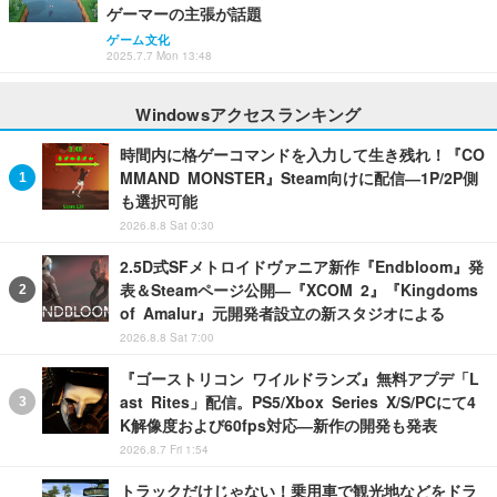
ゲーマーの主張が話題
ゲーム文化
2025.7.7 Mon 13:48
Windowsアクセスランキング
時間内に格ゲーコマンドを入力して生き残れ！『CO
MMAND MONSTER』Steam向けに配信―1P/2P側
も選択可能
2026.8.8 Sat 0:30
2.5D式SFメトロイドヴァニア新作『Endbloom』発
表＆Steamページ公開―『XCOM 2』『Kingdoms
of Amalur』元開発者設立の新スタジオによる
2026.8.8 Sat 7:00
『ゴーストリコン ワイルドランズ』無料アプデ「L
ast Rites」配信。PS5/Xbox Series X/S/PCにて4
K解像度および60fps対応―新作の開発も発表
2026.8.7 Fri 1:54
トラックだけじゃない！乗用車で観光地などをドラ