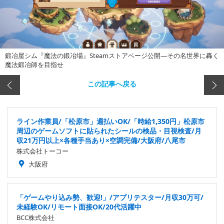
鍛冶屋シム『魔法の鍛冶場』Steamストアページ公開―その名世界に轟く
魔法鍛冶師を目指せ
この記事へ戻る
ライン作業員/「松原市」週払いOK/「時給1,350円」松原市
周辺のゲームソフトに貼られたシールの検品・目視検査/月
収21万円以上×各種手当あり×空調完備/大阪府/八尾市
株式会社トーコー
大阪府
「ゲームやり込み勢、歓迎!」/アプリテスター/月収30万可/
未経験OK/リモート面接OK/20代活躍中
BCC株式会社