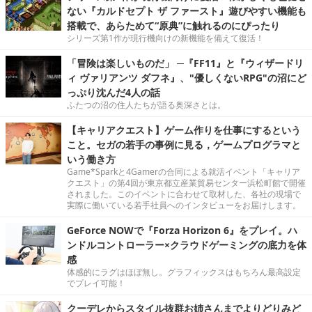
ない『カルドセプト ザ ファースト』遊びやすい機能も
搭載で、あらためて“原典”に触れるのにぴったり
シリーズ第1作が現行機向けの新機能を備えて復活！
「冒険は楽しいものだ」 ─『FF11』と『ウィザードリ
ィ ヴァリアンツ ダフネ』、"優しくないRPG"の沼にど
っぷり沈んだ4人の話
ふたつの沼の住人たちが語る奥深さとは。
【キャリアクエスト】ゲーム作りを仕事にするという
こと。セガの若手の事例に見る，ゲームプログラマと
いう働き方
Game*Sparkと4Gamerの合同による就活イベント「キャリア
クエスト」の第4回が東京都立産業貿易センター浜松町館で開催
されました。このイベントに合わせて取材した、各社の現場で
実際に働いている若手社員へのインタビューをお届けします。
GeForce NOWで『Forza Horizon 6』をプレイ。ハ
ンドルコントローラー×クラウドゲーミングの底力を体
感
体感的にラグはほぼ無し。グラフィックスはもちろん最高設定
でプレイ可能！
クーデレからスタイル抜群お姉さんまでよりどりみど