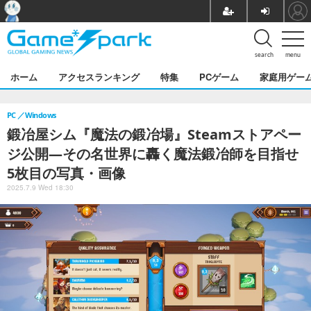
search
menu
ホーム
アクセスランキング
特集
PCゲーム
家庭用ゲー
PC
Windows
鍛冶屋シム『魔法の鍛冶場』Steamストアペー
ジ公開―その名世界に轟く魔法鍛冶師を目指せ
5枚目の写真・画像
2025.7.9 Wed 18:30