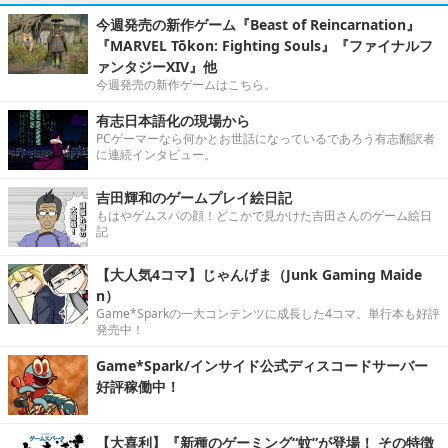
今週発売の新作ゲーム『Beast of Reincarnation』
『MARVEL Tōkon: Fighting Souls』『ファイナルフ
ァンタジーXIV』他
今週発売の新作ゲームはこちら。
有志日本語化の現場から
PCゲーマーなら何かとお世話になっているであろう有志翻訳者
に連続インタビュー。
吉田輝和のゲームプレイ絵日記
もはやゲムスパの顔！どこかで見かけた吉田さんのゲーム絵日
記
【大人気4コマ】じゃんげま（Junk Gaming Maide
n）
Game*Sparkの一大コンテンツに成長した4コマ。単行本も好評
発売中！
Game*Spark/インサイド公式ディスコードサーバー
好評稼働中！
【大喜利】『新種のゲーミング“蚊”が登場！ その特徴