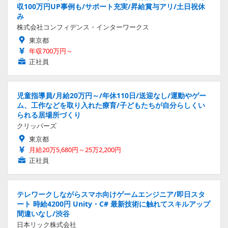
収100万円UP事例も/サポート充実/昇給賞与アリ/土日祝休
み
株式会社コンフィデンス・インターワークス
東京都
年収700万円～
正社員
児童指導員/月給20万円～/年休110日/送迎なし/運動やゲー
ム、工作などを取り入れた療育/子どもたちが自分らしくい
られる居場所づくり
クリッパーズ
東京都
月給20万5,680円～25万2,200円
正社員
テレワークしながらスマホ向けゲームエンジニア/即日スタ
ート 時給4200円 Unity・C# 最新技術に触れてスキルアップ
間違いなし/渋谷
日本リック株式会社