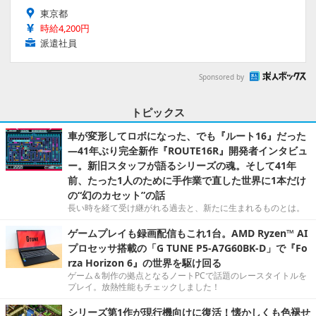
東京都
時給4,200円
派遣社員
Sponsored by
トピックス
車が変形してロボになった、でも『ルート16』だった
―41年ぶり完全新作『ROUTE16R』開発者インタビュ
ー。新旧スタッフが語るシリーズの魂。そして41年
前、たった1人のために手作業で直した世界に1本だけ
の“幻のカセット”の話
長い時を経て受け継がれる過去と、新たに生まれるものとは。
ゲームプレイも録画配信もこれ1台。AMD Ryzen™ AI
プロセッサ搭載の「G TUNE P5-A7G60BK-D」で『Fo
rza Horizon 6』の世界を駆け回る
ゲーム＆制作の拠点となるノートPCで話題のレースタイトルを
プレイ。放熱性能もチェックしました！
シリーズ第1作が現行機向けに復活！懐かしくも色褪せ