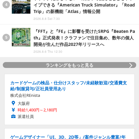
イブできる『American Truck Simulator』「Road
Trip」の新機能「Atlas」情報公開
2026.8.8 Sat 7:30
『FFT』と『FE』に影響を受けたSRPG『Beaten Pa
th』正式発表！クラファンで注目集め、数年の個人
開発が生んだ作品2027年リリースへ
2026.8.6 Thu 12:30
ランキングをもっと見る
カードゲームの検品・仕分けスタッフ/未経験歓迎/交通費支
給/制服貸与/正社員登用あり
株式会社REnista
大阪府
時給1,400円～2,180円
派遣社員
ゲームデザイナー「UI、3D、2D等」/案件ジャンル豊富/年