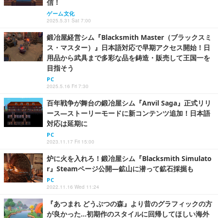
信！
ゲーム文化
2025.5.31 Sat 7:00
鍛冶屋経営シム『Blacksmith Master（ブラックスミ
ス・マスター）』日本語対応で早期アクセス開始！日
用品から武具まで多彩な品を鋳造・販売して王国一を
目指そう
PC
2025.5.16 Fri 7:30
百年戦争が舞台の鍛冶屋シム『Anvil Saga』正式リリ
ース―ストーリーモードに新コンテンツ追加！日本語
対応は延期に
PC
2023.11.17 Fri 15:00
炉に火を入れろ！鍛冶屋シム『Blacksmith Simulato
r』Steamページ公開―鉱山に潜って鉱石採掘も
PC
2022.11.16 Wed 11:24
『あつまれ どうぶつの森』より昔のグラフィックの方
が良かった…初期作のスタイルに回帰してほしい海外