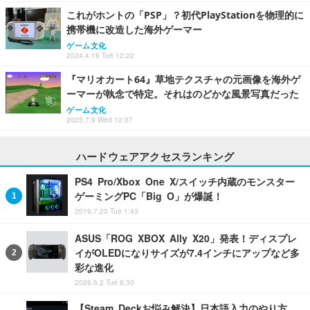
これがホントの「PSP」？初代PlayStationを物理的に
携帯機に改造した海外ゲーマー
ゲーム文化
2024.4.16 Tue 12:22
『マリオカート64』草地テクスチャの元画像を海外ゲ
ーマーが執念で特定。それはのどかな風景写真だった
ゲーム文化
2025.7.9 Wed 12:07
ハードウェアアクセスランキング
PS4 Pro/Xbox One X/スイッチ内蔵のモンスター
ゲーミングPC「Big O」が爆誕！
2019.7.23 Tue 1:43
ASUS「ROG XBOX Ally X20」発表！ディスプレ
イがOLEDになりサイズが7.4インチにアップなど多
彩な進化
2026.6.2 Tue 6:30
【Steam Deckお悩み解決】日本語入力のやり方