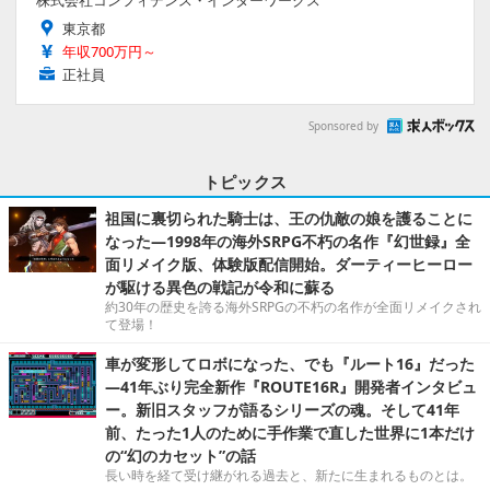
東京都
年収700万円～
正社員
Sponsored by
トピックス
祖国に裏切られた騎士は、王の仇敵の娘を護ることに
なった―1998年の海外SRPG不朽の名作『幻世録』全
面リメイク版、体験版配信開始。ダーティーヒーロー
が駆ける異色の戦記が令和に蘇る
約30年の歴史を誇る海外SRPGの不朽の名作が全面リメイクされ
て登場！
車が変形してロボになった、でも『ルート16』だった
―41年ぶり完全新作『ROUTE16R』開発者インタビュ
ー。新旧スタッフが語るシリーズの魂。そして41年
前、たった1人のために手作業で直した世界に1本だけ
の“幻のカセット”の話
長い時を経て受け継がれる過去と、新たに生まれるものとは。