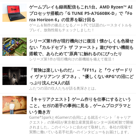
ゲームプレイも録画配信もこれ1台。AMD Ryzen™ AI
プロセッサ搭載の「G TUNE P5-A7G60BK-D」で『Fo
rza Horizon 6』の世界を駆け回る
ゲーム＆制作の拠点となるノートPCで話題のレースタイトルを
プレイ。放熱性能もチェックしました！
シリーズ第1作が現行機向けに復活！懐かしくも色褪せ
ない『カルドセプト ザ ファースト』遊びやすい機能も
搭載で、あらためて“原典”に触れるのにぴったり
シリーズ第1作が現行機向けの新機能を備えて復活！
「冒険は楽しいものだ」 ─『FF11』と『ウィザードリ
ィ ヴァリアンツ ダフネ』、"優しくないRPG"の沼にど
っぷり沈んだ4人の話
ふたつの沼の住人たちが語る奥深さとは。
【キャリアクエスト】ゲーム作りを仕事にするという
こと。セガの若手の事例に見る，ゲームプログラマと
いう働き方
Game*Sparkと4Gamerの合同による就活イベント「キャリア
クエスト」の第4回が東京都立産業貿易センター浜松町館で開催
されました。このイベントに合わせて取材した、各社の現場で
実際に働いている若手社員へのインタビューをお届けします。