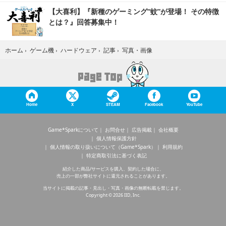
【大喜利】『新種のゲーミング“蚊”が登場！ その特徴
とは？』回答募集中！
写真・画像
ホーム
›
ゲーム機
›
ハードウェア
›
記事
›
Home
X
STEAM
Facebook
YouTube
Game*Sparkについて
お問合せ
広告掲載
会社概要
個人情報保護方針
個人情報の取り扱いについて（Game*Spark）
利用規約
特定商取引法に基づく表記
紹介した商品/サービスを購入、契約した場合に、
売上の一部が弊社サイトに還元されることがあります。
当サイトに掲載の記事・見出し・写真・画像の無断転載を禁じます。
Copyright © 2026 IID, Inc.