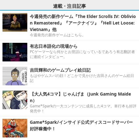
連載・注目記事
今週発売の新作ゲーム『The Elder Scrolls IV: Oblivio
n Remastered』『アークナイツ』『Hell Let Loose:
Vietnam』他
今週発売の新作ゲームはこちら。
有志日本語化の現場から
PCゲーマーなら何かとお世話になっているであろう有志翻訳者
に連続インタビュー。
吉田輝和のゲームプレイ絵日記
もはやゲムスパの顔！どこかで見かけた吉田さんのゲーム絵日
記
【大人気4コマ】じゃんげま（Junk Gaming Maide
n）
Game*Sparkの一大コンテンツに成長した4コマ。単行本も好評
発売中！
Game*Spark/インサイド公式ディスコードサーバー
好評稼働中！