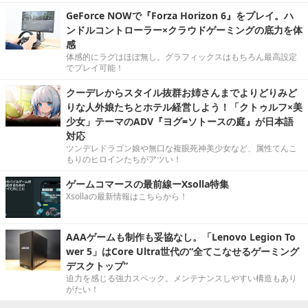
GeForce NOWで『Forza Horizon 6』をプレイ。ハ
ンドルコントローラー×クラウドゲーミングの底力を体
感
体感的にラグはほぼ無し。グラフィックスはもちろん最高設定
でプレイ可能！
クーデレからスタイル抜群お姉さんまでよりどりみど
りな人外娘たちとホテル経営しよう！「クトゥルフ×美
少女」テーマのADV『ヨグ=ソトースの庭』が日本語
対応
ツンデレドラゴン娘や無口な複眼死神美少女など、属性てんこ
もりのヒロインたちがアツい！
ゲームコマースの最前線ーXsolla特集
Xsollaの最新情報はこちらから！
AAAゲームも制作も妥協なし。「Lenovo Legion To
wer 5」はCore Ultra世代の“全てこなせるゲーミング
デスクトップ”
迫力を感じる強力スペック。メンテナンスしやすい構造もあり
がたい！