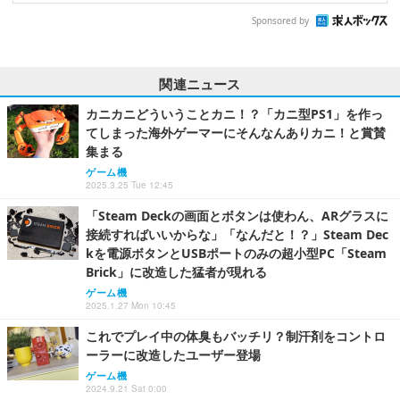
Sponsored by
関連ニュース
カニカニどういうことカニ！？「カニ型PS1」を作っ
てしまった海外ゲーマーにそんなんありカニ！と賞賛
集まる
ゲーム機
2025.3.25 Tue 12:45
「Steam Deckの画面とボタンは使わん、ARグラスに
接続すればいいからな」「なんだと！？」Steam Dec
kを電源ボタンとUSBポートのみの超小型PC「Steam
Brick」に改造した猛者が現れる
ゲーム機
2025.1.27 Mon 10:45
これでプレイ中の体臭もバッチリ？制汗剤をコントロ
ーラーに改造したユーザー登場
ゲーム機
2024.9.21 Sat 0:00