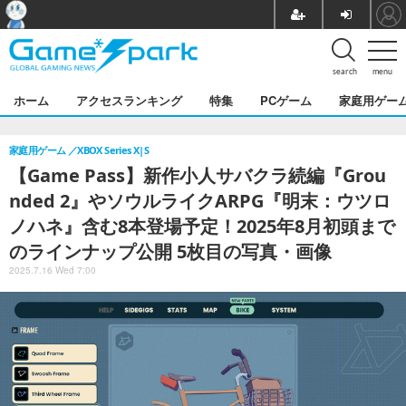
search
menu
ホーム
アクセスランキング
特集
PCゲーム
家庭用ゲー
家庭用ゲーム
XBOX Series X|S
【Game Pass】新作小人サバクラ続編『Grou
nded 2』やソウルライクARPG『明末：ウツロ
ノハネ』含む8本登場予定！2025年8月初頭まで
のラインナップ公開 5枚目の写真・画像
2025.7.16 Wed 7:00