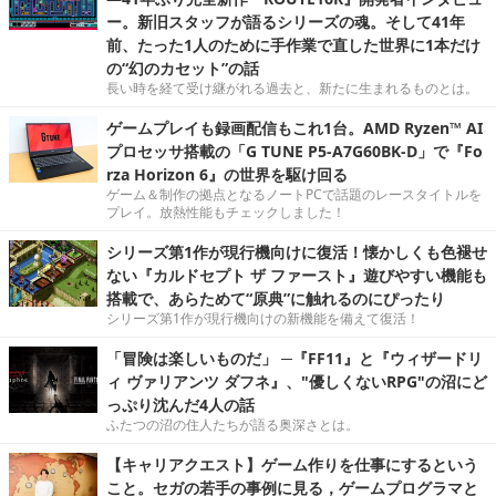
ー。新旧スタッフが語るシリーズの魂。そして41年
前、たった1人のために手作業で直した世界に1本だけ
の“幻のカセット”の話
長い時を経て受け継がれる過去と、新たに生まれるものとは。
ゲームプレイも録画配信もこれ1台。AMD Ryzen™ AI
プロセッサ搭載の「G TUNE P5-A7G60BK-D」で『Fo
rza Horizon 6』の世界を駆け回る
ゲーム＆制作の拠点となるノートPCで話題のレースタイトルを
プレイ。放熱性能もチェックしました！
シリーズ第1作が現行機向けに復活！懐かしくも色褪せ
ない『カルドセプト ザ ファースト』遊びやすい機能も
搭載で、あらためて“原典”に触れるのにぴったり
シリーズ第1作が現行機向けの新機能を備えて復活！
「冒険は楽しいものだ」 ─『FF11』と『ウィザードリ
ィ ヴァリアンツ ダフネ』、"優しくないRPG"の沼にど
っぷり沈んだ4人の話
ふたつの沼の住人たちが語る奥深さとは。
【キャリアクエスト】ゲーム作りを仕事にするという
こと。セガの若手の事例に見る，ゲームプログラマと