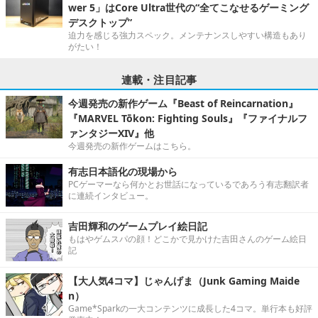
wer 5」はCore Ultra世代の“全てこなせるゲーミング
デスクトップ”
迫力を感じる強力スペック。メンテナンスしやすい構造もあり
がたい！
連載・注目記事
今週発売の新作ゲーム『Beast of Reincarnation』
『MARVEL Tōkon: Fighting Souls』『ファイナルフ
ァンタジーXIV』他
今週発売の新作ゲームはこちら。
有志日本語化の現場から
PCゲーマーなら何かとお世話になっているであろう有志翻訳者
に連続インタビュー。
吉田輝和のゲームプレイ絵日記
もはやゲムスパの顔！どこかで見かけた吉田さんのゲーム絵日
記
【大人気4コマ】じゃんげま（Junk Gaming Maide
n）
Game*Sparkの一大コンテンツに成長した4コマ。単行本も好評