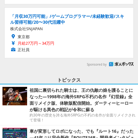
「月収30万円可能」/ゲームプログラマー/未経験歓迎/スキ
ル習得可能/20〜30代活躍中
株式会社SNJAPAN
東京都
月給27万円～34万円
正社員
Sponsored by
トピックス
祖国に裏切られた騎士は、王の仇敵の娘を護ることに
なった―1998年の海外SRPG不朽の名作『幻世録』全
面リメイク版、体験版配信開始。ダーティーヒーロー
が駆ける異色の戦記が令和に蘇る
約30年の歴史を誇る海外SRPGの不朽の名作が全面リメイクされ
て登場！
車が変形してロボになった、でも『ルート16』だった
―41年ぶり完全新作『ROUTE16R』開発者インタビュ