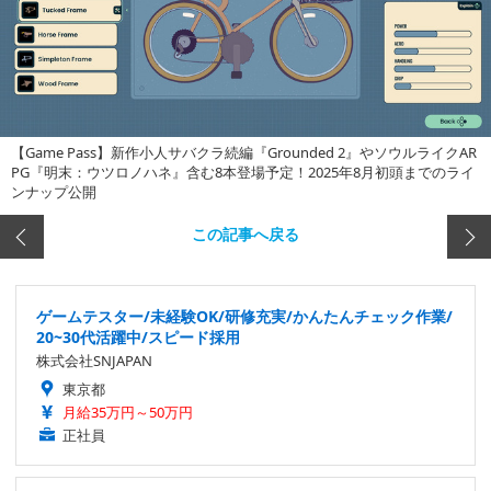
【Game Pass】新作小人サバクラ続編『Grounded 2』やソウルライクAR
PG『明末：ウツロノハネ』含む8本登場予定！2025年8月初頭までのライ
ンナップ公開
この記事へ戻る
ゲームテスター/未経験OK/研修充実/かんたんチェック作業/
20~30代活躍中/スピード採用
株式会社SNJAPAN
東京都
月給35万円～50万円
正社員