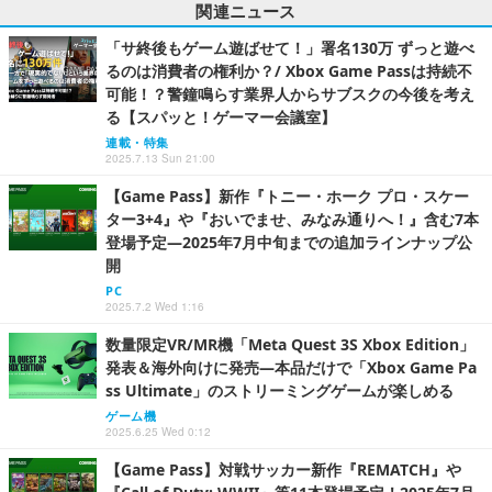
関連ニュース
「サ終後もゲーム遊ばせて！」署名130万 ずっと遊べ
るのは消費者の権利か？/ Xbox Game Passは持続不
可能！？警鐘鳴らす業界人からサブスクの今後を考え
る【スパッと！ゲーマー会議室】
連載・特集
2025.7.13 Sun 21:00
【Game Pass】新作『トニー・ホーク プロ・スケー
ター3+4』や『おいでませ、みなみ通りへ！』含む7本
登場予定―2025年7月中旬までの追加ラインナップ公
開
PC
2025.7.2 Wed 1:16
数量限定VR/MR機「Meta Quest 3S Xbox Edition」
発表＆海外向けに発売―本品だけで「Xbox Game Pa
ss Ultimate」のストリーミングゲームが楽しめる
ゲーム機
2025.6.25 Wed 0:12
【Game Pass】対戦サッカー新作『REMATCH』や