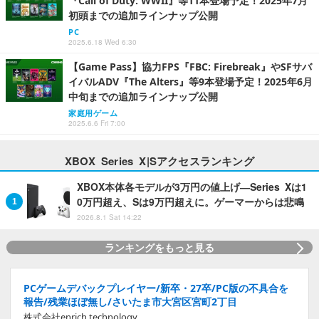
『Call of Duty: WWII』等11本登場予定！2025年7月
初頭までの追加ラインナップ公開
PC
2025.6.18 Wed 6:30
【Game Pass】協力FPS『FBC: Firebreak』やSFサバ
イバルADV『The Alters』等9本登場予定！2025年6月
中旬までの追加ラインナップ公開
家庭用ゲーム
2025.6.6 Fri 7:00
XBOX Series X|Sアクセスランキング
XBOX本体各モデルが3万円の値上げ―Series Xは1
0万円超え、Sは9万円超えに。ゲーマーからは悲鳴
2026.8.1 Sat 14:22
ランキングをもっと見る
PCゲームデバックプレイヤー/新卒・27卒/PC版の不具合を
報告/残業ほぼ無し/さいたま市大宮区宮町2丁目
株式会社enrich technology