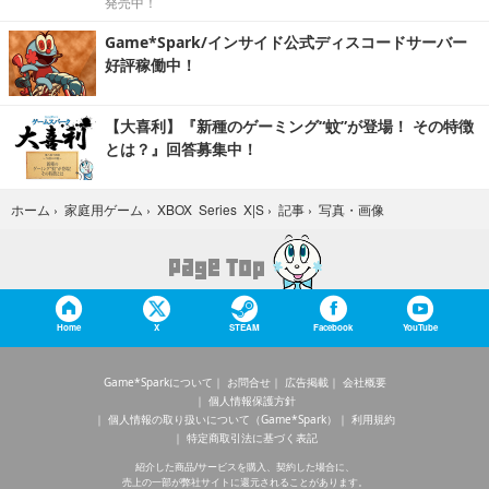
発売中！
Game*Spark/インサイド公式ディスコードサーバー
好評稼働中！
【大喜利】『新種のゲーミング“蚊”が登場！ その特徴
とは？』回答募集中！
写真・画像
ホーム
›
家庭用ゲーム
›
XBOX Series X|S
›
記事
›
Home
X
STEAM
Facebook
YouTube
Game*Sparkについて
お問合せ
広告掲載
会社概要
個人情報保護方針
個人情報の取り扱いについて（Game*Spark）
利用規約
特定商取引法に基づく表記
紹介した商品/サービスを購入、契約した場合に、
売上の一部が弊社サイトに還元されることがあります。