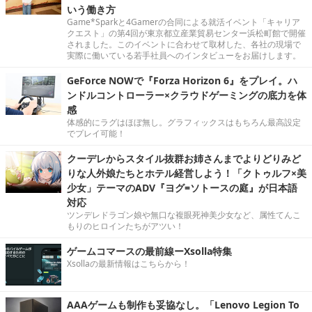
いう働き方
Game*Sparkと4Gamerの合同による就活イベント「キャリア
クエスト」の第4回が東京都立産業貿易センター浜松町館で開催
されました。このイベントに合わせて取材した、各社の現場で
実際に働いている若手社員へのインタビューをお届けします。
GeForce NOWで『Forza Horizon 6』をプレイ。ハ
ンドルコントローラー×クラウドゲーミングの底力を体
感
体感的にラグはほぼ無し。グラフィックスはもちろん最高設定
でプレイ可能！
クーデレからスタイル抜群お姉さんまでよりどりみど
りな人外娘たちとホテル経営しよう！「クトゥルフ×美
少女」テーマのADV『ヨグ=ソトースの庭』が日本語
対応
ツンデレドラゴン娘や無口な複眼死神美少女など、属性てんこ
もりのヒロインたちがアツい！
ゲームコマースの最前線ーXsolla特集
Xsollaの最新情報はこちらから！
AAAゲームも制作も妥協なし。「Lenovo Legion To