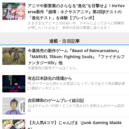
アニマや新要素のさらなる“進化”を目撃せよ！HoYov
erse新作『崩壊：ネクサスアニマ』第2回βテストの
「進化テスト」を体験【プレイレポ】
さまざまなアニマとの出会いや、スキルによってさらに戦略性
が増したバトルなど、本作の注目の要素に迫ります！
連載・注目記事
今週発売の新作ゲーム『Beast of Reincarnation』
『MARVEL Tōkon: Fighting Souls』『ファイナルフ
ァンタジーXIV』他
今週発売の新作ゲームはこちら。
有志日本語化の現場から
PCゲーマーなら何かとお世話になっているであろう有志翻訳者
に連続インタビュー。
吉田輝和のゲームプレイ絵日記
もはやゲムスパの顔！どこかで見かけた吉田さんのゲーム絵日
記
【大人気4コマ】じゃんげま（Junk Gaming Maide
n）