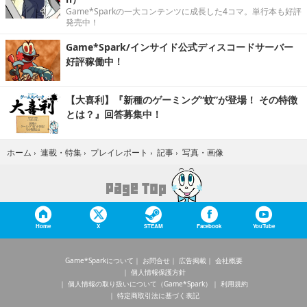
Game*Sparkの一大コンテンツに成長した4コマ。単行本も好評
発売中！
Game*Spark/インサイド公式ディスコードサーバー
好評稼働中！
【大喜利】『新種のゲーミング“蚊”が登場！ その特徴
とは？』回答募集中！
写真・画像
ホーム
›
連載・特集
›
プレイレポート
›
記事
›
Home
X
STEAM
Facebook
YouTube
Game*Sparkについて
お問合せ
広告掲載
会社概要
個人情報保護方針
個人情報の取り扱いについて（Game*Spark）
利用規約
特定商取引法に基づく表記