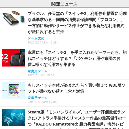
関連ニュース
ブラジル、任天堂の「スイッチ2」利用停止措置に明確
な基準求める―同国の消費者保護機関「プロコン」、
一方的に動作やサービス停止ができる新たな利用規約
が法に反すると主張
ゲーム文化
2025.6.30 Mon 15:29
幸運にも「スイッチ2」を手に入れたゲーマーたち、初
代スイッチはどうする？『ポケモン』用や布団のお
供…様々な活用方が集まる
家庭用ゲーム
2025.7.1 Tue 15:00
もしスイッチ本体が盗まれたら？買い替えてもDL版ソ
フトが遊べない落とし穴と対策
家庭用ゲーム
2025.6.30 Mon 17:05
Steam版『モンハンワイルズ』ユーザー評価最低ラン
クに/アトラス手掛けるリマスター作品の最高傑作の一
つ『RAIDOU Remastered: 超力兵団奇譚』海外レビ