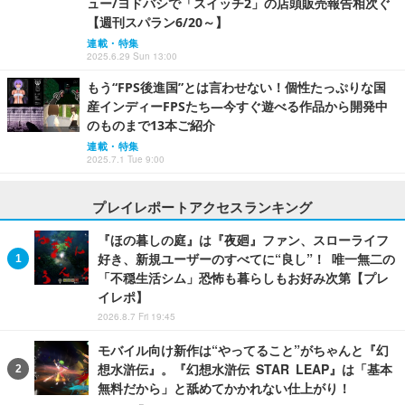
ュー/ヨドバシで「スイッチ2」の店頭販売報告相次ぐ
【週刊スパラン6/20～】
連載・特集
2025.6.29 Sun 13:00
もう“FPS後進国”とは言わせない！個性たっぷりな国
産インディーFPSたち―今すぐ遊べる作品から開発中
のものまで13本ご紹介
連載・特集
2025.7.1 Tue 9:00
プレイレポートアクセスランキング
『ほの暮しの庭』は『夜廻』ファン、スローライフ
好き、新規ユーザーのすべてに“良し”！ 唯一無二の
「不穏生活シム」恐怖も暮らしもお好み次第【プレ
イレポ】
2026.8.7 Fri 19:45
モバイル向け新作は“やってること”がちゃんと『幻
想水滸伝』。『幻想水滸伝 STAR LEAP』は「基本
無料だから」と舐めてかかれない仕上がり！