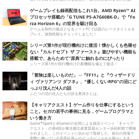
ゲームプレイも録画配信もこれ1台。AMD Ryzen™ AI
プロセッサ搭載の「G TUNE P5-A7G60BK-D」で『Fo
rza Horizon 6』の世界を駆け回る
ゲーム＆制作の拠点となるノートPCで話題のレースタイトルを
プレイ。放熱性能もチェックしました！
シリーズ第1作が現行機向けに復活！懐かしくも色褪せ
ない『カルドセプト ザ ファースト』遊びやすい機能も
搭載で、あらためて“原典”に触れるのにぴったり
シリーズ第1作が現行機向けの新機能を備えて復活！
「冒険は楽しいものだ」 ─『FF11』と『ウィザードリ
ィ ヴァリアンツ ダフネ』、"優しくないRPG"の沼にど
っぷり沈んだ4人の話
ふたつの沼の住人たちが語る奥深さとは。
【キャリアクエスト】ゲーム作りを仕事にするという
こと。セガの若手の事例に見る，ゲームプログラマと
いう働き方
Game*Sparkと4Gamerの合同による就活イベント「キャリア
クエスト」の第4回が東京都立産業貿易センター浜松町館で開催
されました。このイベントに合わせて取材した、各社の現場で
実際に働いている若手社員へのインタビューをお届けします。