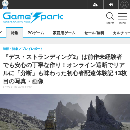
search
menu
グ
特集
PCゲーム
家庭用ゲーム
セール/無料
カルチャ
連載・特集
プレイレポート
『デス・ストランディング2』は前作未経験者
でも安心の丁寧な作り！オンライン遮断でリア
ルに「分断」も味わった初心者配達体験記 13枚
目の写真・画像
2025.7.16 Wed 15:00