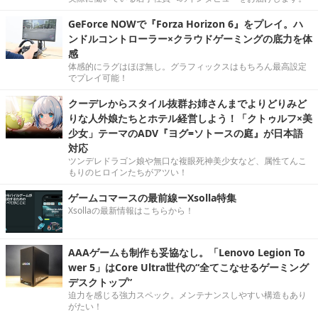
GeForce NOWで『Forza Horizon 6』をプレイ。ハ
ンドルコントローラー×クラウドゲーミングの底力を体
感
体感的にラグはほぼ無し。グラフィックスはもちろん最高設定
でプレイ可能！
クーデレからスタイル抜群お姉さんまでよりどりみど
りな人外娘たちとホテル経営しよう！「クトゥルフ×美
少女」テーマのADV『ヨグ=ソトースの庭』が日本語
対応
ツンデレドラゴン娘や無口な複眼死神美少女など、属性てんこ
もりのヒロインたちがアツい！
ゲームコマースの最前線ーXsolla特集
Xsollaの最新情報はこちらから！
AAAゲームも制作も妥協なし。「Lenovo Legion To
wer 5」はCore Ultra世代の“全てこなせるゲーミング
デスクトップ”
迫力を感じる強力スペック。メンテナンスしやすい構造もあり
がたい！