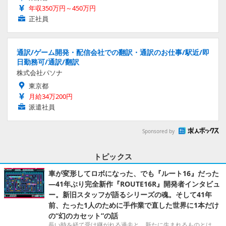
年収350万円～450万円
正社員
通訳/ゲーム開発・配信会社での翻訳・通訳のお仕事/駅近/即
日勤務可/通訳/翻訳
株式会社パソナ
東京都
月給34万200円
派遣社員
Sponsored by
トピックス
車が変形してロボになった、でも『ルート16』だった
―41年ぶり完全新作『ROUTE16R』開発者インタビュ
ー。新旧スタッフが語るシリーズの魂。そして41年
前、たった1人のために手作業で直した世界に1本だけ
の“幻のカセット”の話
長い時を経て受け継がれる過去と、新たに生まれるものとは。