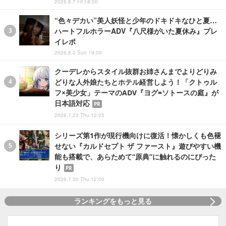
2026.8.7 Fri 18:00
“色々デカい”美人妖怪と少年のドキドキなひと夏…
ハートフルホラーADV『八尺様がいた夏休み』プレ
イレポ
2026.8.2 Sun 19:00
クーデレからスタイル抜群お姉さんまでよりどりみ
どりな人外娘たちとホテル経営しよう！「クトゥル
フ×美少女」テーマのADV『ヨグ=ソトースの庭』が
日本語対応
PR
2026.7.23 Thu 12:05
シリーズ第1作が現行機向けに復活！懐かしくも色褪
せない『カルドセプト ザ ファースト』遊びやすい機
能も搭載で、あらためて“原典”に触れるのにぴった
り
PR
2026.7.30 Thu 12:00
ランキングをもっと見る