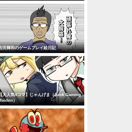
吉田輝和のゲームプレイ絵日記
【大人気4コマ】じゃんげま（Junk Gaming
Maiden）