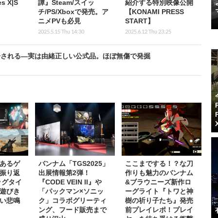
es X|S
譚』Steam/スイッ
紹介する特別映像公開
チ/PS/Xboxで発売。ア
【KONAMI PRESS
ニメPVも必見
START】
2025.5.15 Thu 14:30
2025.6.12 Thu 23:25
告される―実は由緒正しい公式品。ほぼ無傷で発掘
のあるゲ
バンナム「TGS2025」
ここまでする！？な刀
振り返
出展情報第2弾！
作りも魅力のバンナム
ッグタイ
『CODE VEIN II』や
&ブラウニーズ新作ロ
遊びき
「パックマン×ソニッ
ーグライト『トワと神
い悲鳴
ク」コラボグリーティ
樹の祈り子たち』発売
ング、フード販売まで
前プレイレポ！プレイ