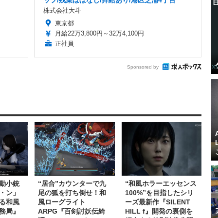
ッフ/残業ほぼなし/昇給あり/港区芝浦4丁目
株式会社大斗
東京都
月給22万3,800円～32万4,100円
正社員
Sponsored by
動小銃
“居合”カウンターで九
“和風ホラーエッセンス
・ン」
尾の狐を打ち倒せ！和
100%”を目指したシリ
る和風
風ローグライト
ーズ最新作『SILENT
務局』
ARPG『百剣討妖伝綺
HILL f』開発の裏側を