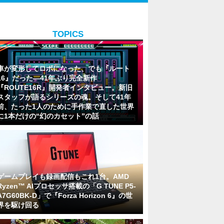
TOPICS
車が変形してロボになった、でも『ルート
16』だった―41年ぶり完全新作
『ROUTE16R』開発者インタビュー。新旧
スタッフが語るシリーズの魂。そして41年
前、たった1人のために手作業で直した世界
に1本だけの“幻のカセット”の話
ゲームプレイも録画配信もこれ1台。AMD
Ryzen™ AIプロセッサ搭載の「G TUNE P5-
A7G60BK-D」で『Forza Horizon 6』の世
界を駆け回る