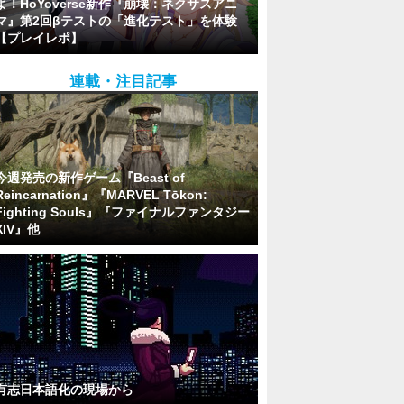
よ！HoYoverse新作『崩壊：ネクサスアニ
マ』第2回βテストの「進化テスト」を体験
【プレイレポ】
連載・注目記事
今週発売の新作ゲーム『Beast of
Reincarnation』『MARVEL Tōkon:
Fighting Souls』『ファイナルファンタジー
XIV』他
有志日本語化の現場から