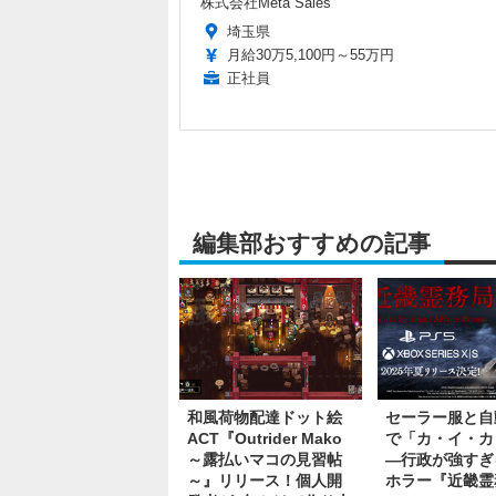
株式会社Meta Sales
埼玉県
月給30万5,100円～55万円
正社員
編集部おすすめの記事
和風荷物配達ドット絵
セーラー服と自
ACT『Outrider Mako
で「カ・イ・カ
～露払いマコの見習帖
―行政が強すぎ
～』リリース！個人開
ホラー『近畿霊