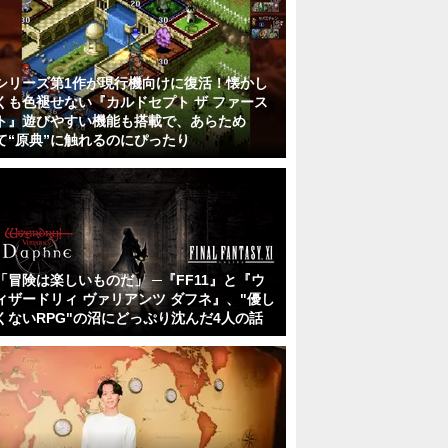
シリーズ第1作が現行機向けに復活！懐かし
くも色褪せない『カルドセプト ザ ファース
ト』遊びやすい機能も搭載で、あらため
て“原典”に触れるのにぴったり
「冒険は楽しいものだ」 ─『FF11』と『ウ
ィザードリィ ヴァリアンツ ダフネ』、"優し
くないRPG"の沼にどっぷり沈んだ4人の話