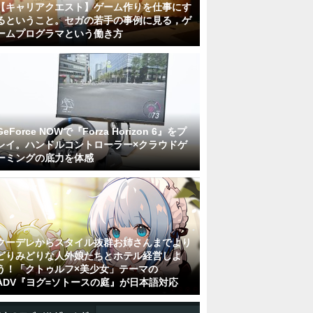
【キャリアクエスト】ゲーム作りを仕事にす
るということ。セガの若手の事例に見る，ゲ
ームプログラマという働き方
GeForce NOWで『Forza Horizon 6』をプ
レイ。ハンドルコントローラー×クラウドゲ
ーミングの底力を体感
クーデレからスタイル抜群お姉さんまでより
どりみどりな人外娘たちとホテル経営しよ
う！「クトゥルフ×美少女」テーマの
ADV『ヨグ=ソトースの庭』が日本語対応