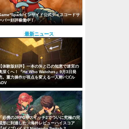
Game*Spark/インサイド公式ディスコードサ
ーバー好評稼働中！
最新ニュース
【体験版好評】一本の矢と己の知恵で迷宮の
奥深くへ！『He Who Watches』9月3日発
売。重力操作が視点を変える一人称パズル
ADV
「必携のJRPGがスイッチ2でついに究極の完
成形に到達した」海外レビューハイスコア
『ゼノブレイド2 Nintendo Switch 2