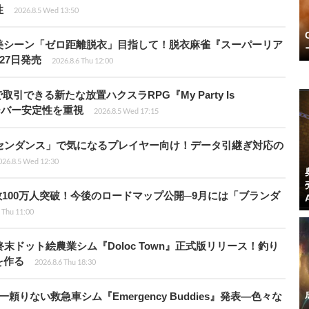
性
2026.8.5 Wed 13:50
美シーン「ゼロ距離脱衣」目指して！脱衣麻雀『スーパーリア
月27日発売
2026.8.6 Thu 12:00
引できる新たな放置ハクスラRPG『My Party Is
サーバー安定性を重視
2026.8.5 Wed 17:15
センダンス」で気になるプレイヤー向け！データ引継ぎ対応の
026.8.5 Wed 12:30
レイヤー数100万人突破！今後のロードマップ公開─9月には「ブランダ
 Thu 11:00
末ドット絵農業シム『Doloc Town』正式版リリース！釣り
を作る
2026.8.6 Thu 18:30
りない救急車シム『Emergency Buddies』発表―色々な