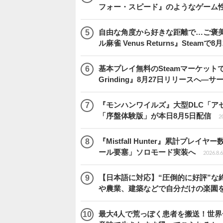
フォー・スピード』のようなゲーム
自由な角度から好きな距離で…ご褒
ル麻雀 Venus Returns』Steamで8
基本プレイ無料のSteamマーケットで取
Grinding』8月27日リリースへ―
『モンハンワイルズ』大型DLC「ア
「序盤体験版」が本日8月5日配信
2
『Mistfall Hunter』累計プ
ール要塞」ソロモード実装へ
2026.8.6
【日本語に対応】“圧倒的に好評”な終
や農業、建築などで自分だけの楽園
最大4人で荒っぽく患者を搬送！世界一頼