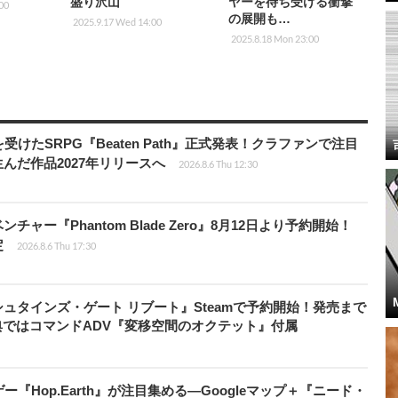
盛り沢山
ヤーを待ち受ける衝撃
00
の展開も…
2025.9.17 Wed 14:00
2025.8.18 Mon 23:00
受けたSRPG『Beaten Path』正式発表！クラファンで注目
んだ作品2027年リリースへ
2026.8.6 Thu 12:30
ャー『Phantom Blade Zero』8月12日より予約開始！
定
2026.8.6 Thu 17:30
ュタインズ・ゲート リブート』Steamで予約開始！発売まで
典ではコマンドADV『変移空間のオクテット』付属
Hop.Earth』が注目集める―Googleマップ＋『ニード・