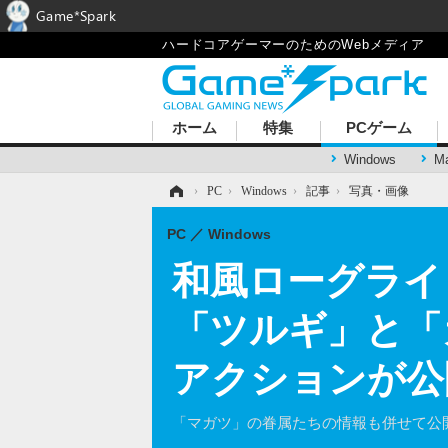
Game*Spark
ハードコアゲーマーのためのWebメディア
ホーム
特集
PCゲーム
Windows
M
ホーム
›
PC
›
Windows
›
記事
›
写真・画像
PC
Windows
和風ローグライ
「ツルギ」と「
アクションが公
「マガツ」の眷属たちの情報も併せて公