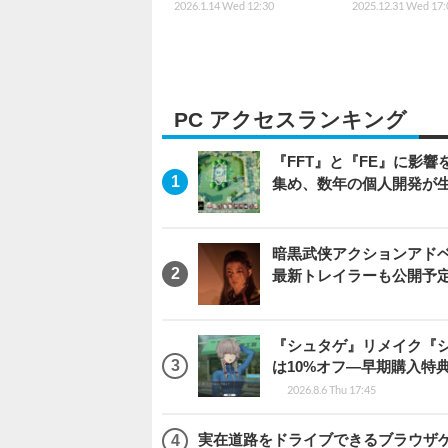
2026.1.14 Wed 12:30
2025.12.31 Wed 17:
PC アクセスランキング
『FFT』と『FE』に影響を
集め、数年の個人開発が生
暗黒武侠アクションアドベンチ
最新トレイラーも公開予
『シュタゲ』リメイク『シ
は10%オフ―早期購入特
2026.8.6 Thu 17:45
実在道路をドライブできるブラウザゲー『