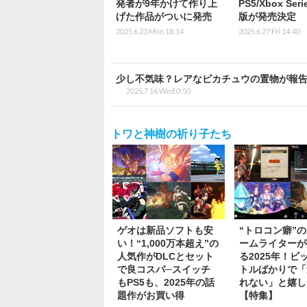
発者が9年かけて作り上
PS5/Xbox Seri
げた作品がついに発売
版が発売決定
2025.6.23 Mon 18:14
2025.6.27 Fri 14:40
少し不気味？レアなピカチュウの置物が報
2025.7.16 Wed 0:50
トワと神樹の祈り子たち
ゲオは新品ソフトも安
“トロコン癖”
い！“1,000万本超え”の
ームライターが
人気作がDLCとセット
る2025年！ビ
で良コスパ─スイッチ
トルばかりで「
もPS5も、2025年の話
れない」と嬉し
題作がお買い得
【特集】