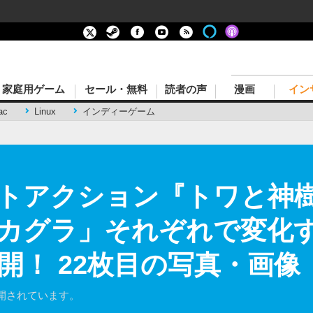
家庭用ゲーム
セール・無料
読者の声
漫画
イン
ac
Linux
インディーゲーム
トアクション『トワと神
カグラ」それぞれで変化
開！ 22枚目の写真・画像
開されています。