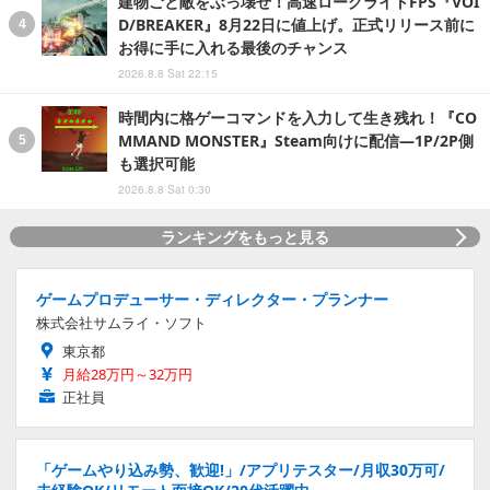
建物ごと敵をぶっ壊せ！高速ローグライトFPS『VOI
D/BREAKER』8月22日に値上げ。正式リリース前に
お得に手に入れる最後のチャンス
2026.8.8 Sat 22:15
時間内に格ゲーコマンドを入力して生き残れ！『CO
MMAND MONSTER』Steam向けに配信―1P/2P側
も選択可能
2026.8.8 Sat 0:30
ランキングをもっと見る
ゲームプロデューサー・ディレクター・プランナー
株式会社サムライ・ソフト
東京都
月給28万円～32万円
正社員
「ゲームやり込み勢、歓迎!」/アプリテスター/月収30万可/