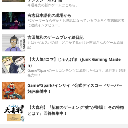
今週発売の新作ゲームはこちら。
有志日本語化の現場から
PCゲーマーなら何かとお世話になっているであろう有志翻訳者
に連続インタビュー。
吉田輝和のゲームプレイ絵日記
もはやゲムスパの顔！どこかで見かけた吉田さんのゲーム絵日
記
【大人気4コマ】じゃんげま（Junk Gaming Maide
n）
Game*Sparkの一大コンテンツに成長した4コマ。単行本も好評
発売中！
Game*Spark/インサイド公式ディスコードサーバー
好評稼働中！
【大喜利】『新種のゲーミング“蚊”が登場！ その特徴
とは？』回答募集中！