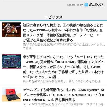
Sponsored by
トピックス
祖国に裏切られた騎士は、王の仇敵の娘を護ることに
なった―1998年の海外SRPG不朽の名作『幻世録』全
面リメイク版、体験版配信開始。ダーティーヒーロー
が駆ける異色の戦記が令和に蘇る
約30年の歴史を誇る海外SRPGの不朽の名作が全面リメイクされ
て登場！
車が変形してロボになった、でも『ルート16』だった
―41年ぶり完全新作『ROUTE16R』開発者インタビュ
ー。新旧スタッフが語るシリーズの魂。そして41年
前、たった1人のために手作業で直した世界に1本だけ
の“幻のカセット”の話
長い時を経て受け継がれる過去と、新たに生まれるものとは。
ゲームプレイも録画配信もこれ1台。AMD Ryzen™ AI
プロセッサ搭載の「G TUNE P5-A7G60BK-D」で『Fo
rza Horizon 6』の世界を駆け回る
ゲーム＆制作の拠点となるノートPCで話題のレースタイトルを