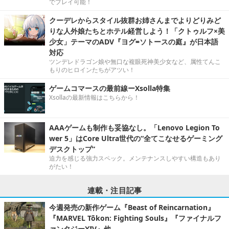
でプレイ可能！
クーデレからスタイル抜群お姉さんまでよりどりみど
りな人外娘たちとホテル経営しよう！「クトゥルフ×美
少女」テーマのADV『ヨグ=ソトースの庭』が日本語
対応
ツンデレドラゴン娘や無口な複眼死神美少女など、属性てんこ
もりのヒロインたちがアツい！
ゲームコマースの最前線ーXsolla特集
Xsollaの最新情報はこちらから！
AAAゲームも制作も妥協なし。「Lenovo Legion To
wer 5」はCore Ultra世代の“全てこなせるゲーミング
デスクトップ”
迫力を感じる強力スペック。メンテナンスしやすい構造もあり
がたい！
連載・注目記事
今週発売の新作ゲーム『Beast of Reincarnation』
『MARVEL Tōkon: Fighting Souls』『ファイナルフ
ァンタジーXIV』他