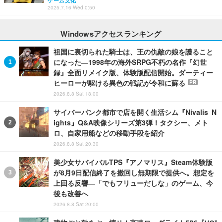
ゲーム文化
2025.7.16 Wed 0:50
Windowsアクセスランキング
祖国に裏切られた騎士は、王の仇敵の娘を護ること
になった―1998年の海外SRPG不朽の名作『幻世
録』全面リメイク版、体験版配信開始。ダーティー
ヒーローが駆ける異色の戦記が令和に蘇る
PR
2026.8.8 Sat 18:00
サイバーパンク都市で店を開く生活シム『Nivalis N
ights』Q&A映像シリーズ第3弾！タクシー、メト
ロ、自家用船などの移動手段を紹介
2026.8.8 Sat 20:30
美少女サバイバルTPS『アノマリス』Steam体験版
が8月9日配信終了を撤回し無期限で提供へ。想定を
上回る反響―「でもフリューだしな」のゲーム、今
後も改善へ
2026.8.8 Sat 20:00