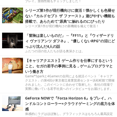
プレイ。放熱性能もチェックしました！
シリーズ第1作が現行機向けに復活！懐かしくも色褪せ
ない『カルドセプト ザ ファースト』遊びやすい機能も
搭載で、あらためて“原典”に触れるのにぴったり
シリーズ第1作が現行機向けの新機能を備えて復活！
「冒険は楽しいものだ」 ─『FF11』と『ウィザードリ
ィ ヴァリアンツ ダフネ』、"優しくないRPG"の沼にど
っぷり沈んだ4人の話
ふたつの沼の住人たちが語る奥深さとは。
【キャリアクエスト】ゲーム作りを仕事にするという
こと。セガの若手の事例に見る，ゲームプログラマと
いう働き方
Game*Sparkと4Gamerの合同による就活イベント「キャリア
クエスト」の第4回が東京都立産業貿易センター浜松町館で開催
されました。このイベントに合わせて取材した、各社の現場で
実際に働いている若手社員へのインタビューをお届けします。
GeForce NOWで『Forza Horizon 6』をプレイ。ハ
ンドルコントローラー×クラウドゲーミングの底力を体
感
体感的にラグはほぼ無し。グラフィックスはもちろん最高設定