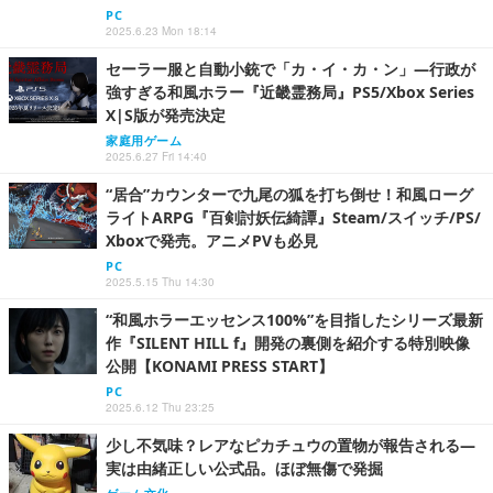
PC
2025.6.23 Mon 18:14
セーラー服と自動小銃で「カ・イ・カ・ン」―行政が
強すぎる和風ホラー『近畿霊務局』PS5/Xbox Series
X|S版が発売決定
家庭用ゲーム
2025.6.27 Fri 14:40
“居合”カウンターで九尾の狐を打ち倒せ！和風ローグ
ライトARPG『百剣討妖伝綺譚』Steam/スイッチ/PS/
Xboxで発売。アニメPVも必見
PC
2025.5.15 Thu 14:30
“和風ホラーエッセンス100%”を目指したシリーズ最新
作『SILENT HILL f』開発の裏側を紹介する特別映像
公開【KONAMI PRESS START】
PC
2025.6.12 Thu 23:25
少し不気味？レアなピカチュウの置物が報告される―
実は由緒正しい公式品。ほぼ無傷で発掘