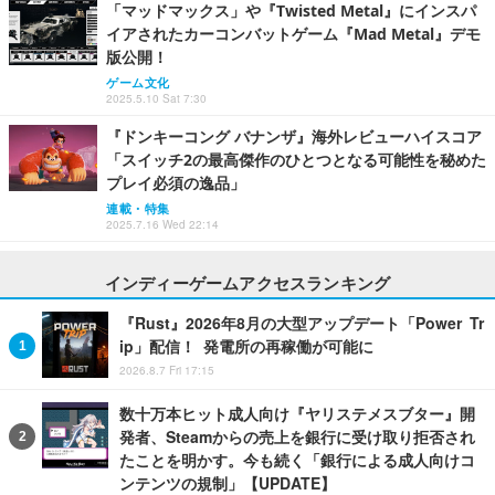
「マッドマックス」や『Twisted Metal』にインスパ
イアされたカーコンバットゲーム『Mad Metal』デモ
版公開！
ゲーム文化
2025.5.10 Sat 7:30
『ドンキーコング バナンザ』海外レビューハイスコア
「スイッチ2の最高傑作のひとつとなる可能性を秘めた
プレイ必須の逸品」
連載・特集
2025.7.16 Wed 22:14
インディーゲームアクセスランキング
『Rust』2026年8月の大型アップデート「Power Tr
ip」配信！ 発電所の再稼働が可能に
2026.8.7 Fri 17:15
数十万本ヒット成人向け『ヤリステメスブター』開
発者、Steamからの売上を銀行に受け取り拒否され
たことを明かす。今も続く「銀行による成人向けコ
ンテンツの規制」【UPDATE】