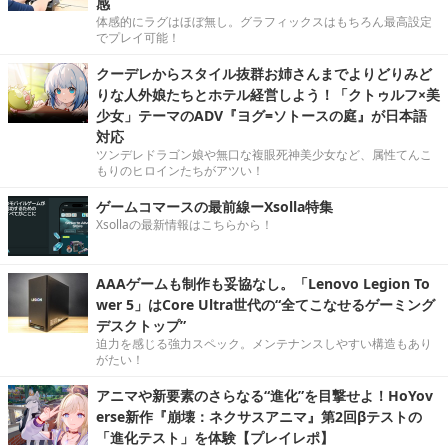
感
体感的にラグはほぼ無し。グラフィックスはもちろん最高設定
でプレイ可能！
クーデレからスタイル抜群お姉さんまでよりどりみど
りな人外娘たちとホテル経営しよう！「クトゥルフ×美
少女」テーマのADV『ヨグ=ソトースの庭』が日本語
対応
ツンデレドラゴン娘や無口な複眼死神美少女など、属性てんこ
もりのヒロインたちがアツい！
ゲームコマースの最前線ーXsolla特集
Xsollaの最新情報はこちらから！
AAAゲームも制作も妥協なし。「Lenovo Legion To
wer 5」はCore Ultra世代の“全てこなせるゲーミング
デスクトップ”
迫力を感じる強力スペック。メンテナンスしやすい構造もあり
がたい！
アニマや新要素のさらなる“進化”を目撃せよ！HoYov
erse新作『崩壊：ネクサスアニマ』第2回βテストの
「進化テスト」を体験【プレイレポ】