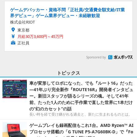
ゲームデバッカー・資格不問「正社員/交通費全額支給/IT業
界デビュー」ゲーム業界デビュー・未経験歓迎
株式会社RIOT
東京都
月給30万3,600円～45万円
正社員
Sponsored by
トピックス
車が変形してロボになった、でも『ルート16』だった
―41年ぶり完全新作『ROUTE16R』開発者インタビュ
ー。新旧スタッフが語るシリーズの魂。そして41年
前、たった1人のために手作業で直した世界に1本だけ
の“幻のカセット”の話
長い時を経て受け継がれる過去と、新たに生まれるものとは。
ゲームプレイも録画配信もこれ1台。AMD Ryzen™ AI
プロセッサ搭載の「G TUNE P5-A7G60BK-D」で『Fo