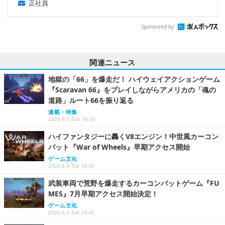
正社員
Sponsored by
関連ニュース
地獄の「66」を爆走だ！ ハイウェイアクションゲーム
『Scaravan 66』をプレイしながらアメリカの「魂の
道路」ルート66を振り返る
連載・特集
2025.6.1 Sun 18:30
ハイファンタジーに轟くV8エンジン！中世風カーコン
バット『War of Wheels』早期アクセス開始
ゲーム文化
2025.6.3 Tue 18:02
武装車両で荒野を爆走するカーコンバットゲーム『FU
MES』7月早期アクセス開始決定！
ゲーム文化
2025.6.3 Tue 14:45