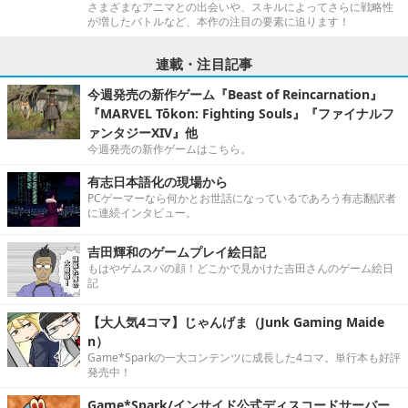
さまざまなアニマとの出会いや、スキルによってさらに戦略性
が増したバトルなど、本作の注目の要素に迫ります！
連載・注目記事
今週発売の新作ゲーム『Beast of Reincarnation』
『MARVEL Tōkon: Fighting Souls』『ファイナルフ
ァンタジーXIV』他
今週発売の新作ゲームはこちら。
有志日本語化の現場から
PCゲーマーなら何かとお世話になっているであろう有志翻訳者
に連続インタビュー。
吉田輝和のゲームプレイ絵日記
もはやゲムスパの顔！どこかで見かけた吉田さんのゲーム絵日
記
【大人気4コマ】じゃんげま（Junk Gaming Maide
n）
Game*Sparkの一大コンテンツに成長した4コマ。単行本も好評
発売中！
Game*Spark/インサイド公式ディスコードサーバー