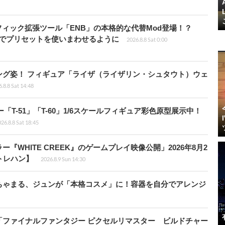
ィック拡張ツール「ENB」の本格的な代替Mod登場！？
ders」でプリセットを使いまわせるように
2026.8.8 Sat 0:00
ング姿！ フィギュア「ライザ（ライザリン・シュタウト）ウェ
.8.8 Sat 14:48
ー「T-51」「T-60」1/6スケールフィギュア彩色原型展示中！
26.8.8 Sat 18:45
WHITE CREEK』のゲームプレイ映像公開」2026年8月2
トレハン】
2026.8.9 Sun 14:30
ちゃまる、ジュンが「本格コスメ」に！容器を自分でアレンジ
「ファイナルファンタジー ピクセルリマスター ビルドチャー