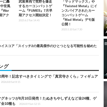
ーに轟
武装車両で荒野を爆走
「マッドマックス」や
！中世風
するカーコンバットゲ
『Twisted Metal』にイ
War
ーム『FUMES』7月早
ンスパイアされたカー
早期アク
期アクセス開始決定！
コンバットゲーム
『Mad Metal』デモ版
2025.6.3 Tue 14:45
公開！
2025.5.10 Sat 7:30
ハイスコア「スイッチ2の最高傑作のひとつとなる可能性を秘めた
ング
0周年！記念すべきタイミングで「真宮寺さくら」フィギュア
2026.8.8 Sat 8:15
グネッツが8月10日発売！たぬきちやしずえなど全24種、ゲ
全10種も
2026.8.9 Sun 12:15