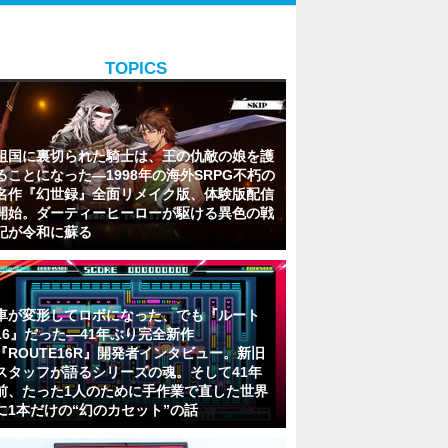
TOPICS
祖国に裏切られた騎士は、王の仇敵の娘を護
ることになった―1998年の海外SRPG不朽の
名作『幻世録』全面リメイク版、体験版配信
開始。ダーティーヒーローが駆ける異色の戦
記が令和に蘇る
車が変形してロボになった、でも『ルート
16』だった―41年ぶり完全新作
『ROUTE16R』開発者インタビュー。新旧
スタッフが語るシリーズの魂。そして41年
前、たった1人のために手作業で直した世界
に1本だけの“幻のカセット”の話