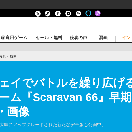
家庭用ゲーム
セール・無料
読者の声
漫画
イン
写真・画像
ェイでバトルを繰り広げ
ム『Scaravan 66』
・画像
。大幅にアップグレードされた新たなデモ版も公開中。