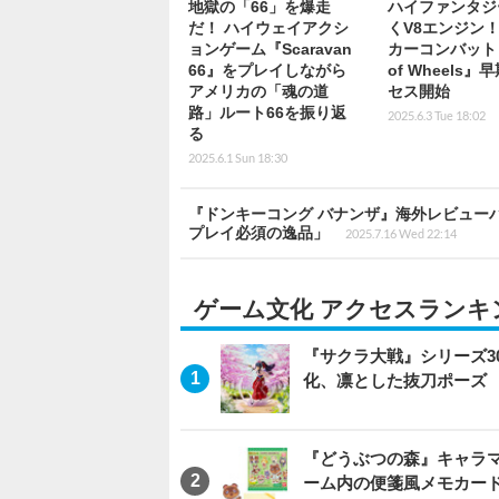
地獄の「66」を爆走
ハイファンタジ
だ！ ハイウェイアクシ
くV8エンジン
ョンゲーム『Scaravan
カーコンバット『
66』をプレイしながら
of Wheels』
アメリカの「魂の道
セス開始
路」ルート66を振り返
2025.6.3 Tue 18:02
る
2025.6.1 Sun 18:30
『ドンキーコング バナンザ』海外レビュー
プレイ必須の逸品」
2025.7.16 Wed 22:14
ゲーム文化 アクセスランキ
『サクラ大戦』シリーズ3
化、凛とした抜刀ポーズ
『どうぶつの森』キャラマ
ーム内の便箋風メモカード