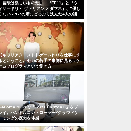
「冒険は楽しいものだ」 ─『FF11』と『ウ
ィザードリィ ヴァリアンツ ダフネ』、"優し
くないRPG"の沼にどっぷり沈んだ4人の話
【キャリアクエスト】ゲーム作りを仕事にす
るということ。セガの若手の事例に見る，ゲ
ームプログラマという働き方
GeForce NOWで『Forza Horizon 6』をプ
レイ。ハンドルコントローラー×クラウドゲ
ーミングの底力を体感