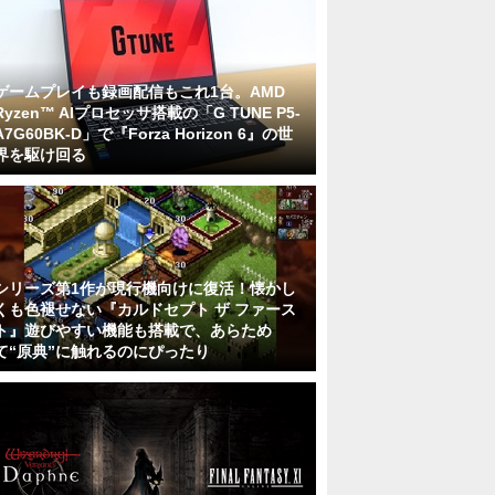
ゲームプレイも録画配信もこれ1台。AMD
Ryzen™ AIプロセッサ搭載の「G TUNE P5-
A7G60BK-D」で『Forza Horizon 6』の世
界を駆け回る
シリーズ第1作が現行機向けに復活！懐かし
くも色褪せない『カルドセプト ザ ファース
ト』遊びやすい機能も搭載で、あらため
て“原典”に触れるのにぴったり