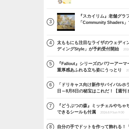
『スカイリム』老舗グラフ
「Community Sha
太ももにも注目なライザのウェディ
ディングStyle」が予約受付開始
2026
『Fallout』シリーズのパワーアーマ
重厚感あふれる立ち姿にうっとり
20
「ドリキャス向け新作サバイバルホラー『
日～8月8日の秘宝はこれだ！【週刊
『どうぶつの森』ミッチェルやちゃ
できるシールも付属
2026.8.9 Sun 9:00
自分の手でドットを作って飾れる！