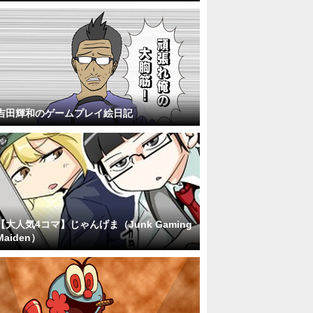
吉田輝和のゲームプレイ絵日記
【大人気4コマ】じゃんげま（Junk Gaming
Maiden）