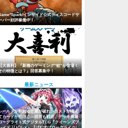
Game*Spark/インサイド公式ディスコードサ
ーバー好評稼働中！
【大喜利】『新種のゲーミング“蚊”が登場！
その特徴とは？』回答募集中！
最新ニュース
シールドが割れると服が破れ、コストが増え
てカードが引ける―脱衣も戦術、デッキ構築
ローグライト式デジタルTCG『クイーンズブ
レイド リビルド』【げむすぱローグライク/