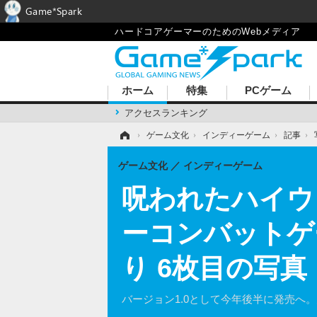
Game*Spark
ハードコアゲーマーのためのWebメディア
ホーム
特集
PCゲーム
アクセスランキング
ホーム
›
ゲーム文化
›
インディーゲーム
›
記事
›
ゲーム文化
インディーゲーム
呪われたハイウ
ーコンバットゲー
り 6枚目の写真
バージョン1.0として今年後半に発売へ