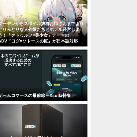
クーデレからスタイル抜群お姉さんまでより
どりみどりな人外娘たちとホテル経営しよ
う！「クトゥルフ×美少女」テーマの
ADV『ヨグ=ソトースの庭』が日本語対応
ゲームコマースの最前線ーXsolla特集