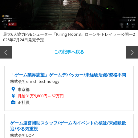
最大6人協力PvEシューター『Killing Floor 3』ローンチトレイラー公開―2
025年7月24日発売予定
この記事へ戻る
「ゲーム業界志望」ゲームデバッカー/未経験活躍/資格不問
株式会社enrich technology
東京都
月給31万5,800円～57万円
正社員
ゲーム運営補助スタッフ/ゲーム内イベントの検証/未経験歓
迎/やる気重視
株式会社LOP