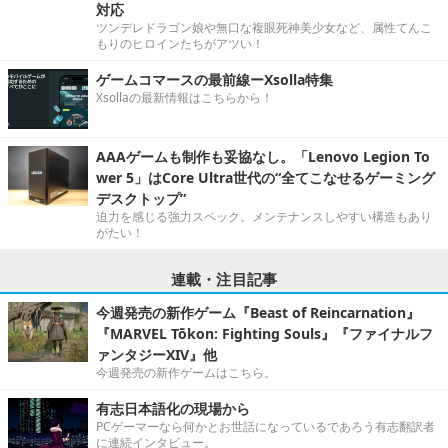
対応
ツンデレドラゴン娘や無口な複眼死神美少女など、属性てんこ
もりのヒロインたちがアツい！
ゲームコマースの最前線ーXsolla特集
Xsollaの最新情報はこちらから！
AAAゲームも制作も妥協なし。「Lenovo Legion To
wer 5」はCore Ultra世代の“全てこなせるゲーミング
デスクトップ”
迫力を感じる強力スペック。メンテナンスしやすい構造もあり
がたい！
連載・注目記事
今週発売の新作ゲーム『Beast of Reincarnation』
『MARVEL Tōkon: Fighting Souls』『ファイナルフ
ァンタジーXIV』他
今週発売の新作ゲームはこちら。
有志日本語化の現場から
PCゲーマーなら何かとお世話になっているであろう有志翻訳者
に連続インタビュー。