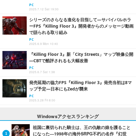
PC
2025.7.12 Sat 19:00
シリーズのさらなる進化を目指して―サバイバルホラ
ーFPS『Killing Floor 3』開発者からのメッセージ動画
で語られる取り組み
PC
2025.6.9 Mon 10:40
『Killing Floor 3』新「City Streets」マップ映像公開
―CBTで酷評されるも大幅改善
PC
2025.6.7 Sat 1:38
発売延期の協力FPS『Killing Floor 3』発売当初は8マ
ップ予定―日本にもZedが襲来
PC
2025.3.28 Fri 8:00
Windowsアクセスランキング
祖国に裏切られた騎士は、王の仇敵の娘を護ること
になった―1998年の海外SRPG不朽の名作『幻世