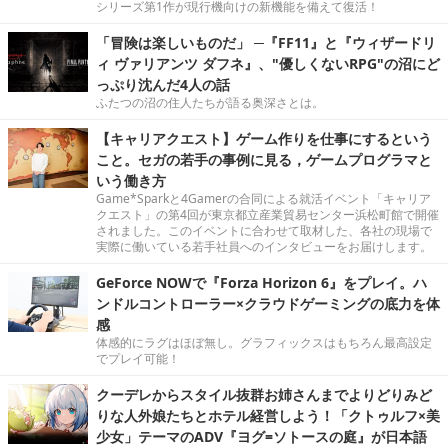
シリーズ第1作が現行機向けの新機能を備えて復活！
「冒険は楽しいものだ」 ─『FF11』と『ウィザードリ
ィ ヴァリアンツ ダフネ』、"優しくないRPG"の沼にど
っぷり沈んだ4人の話
ふたつの沼の住人たちが語る奥深さとは。
【キャリアクエスト】ゲーム作りを仕事にするという
こと。セガの若手の事例に見る，ゲームプログラマと
いう働き方
Game*Sparkと4Gamerの合同による就活イベント「キャリア
クエスト」の第4回が東京都立産業貿易センター浜松町館で開催
されました。このイベントに合わせて取材した、各社の現場で
実際に働いている若手社員へのインタビューをお届けします。
GeForce NOWで『Forza Horizon 6』をプレイ。ハ
ンドルコントローラー×クラウドゲーミングの底力を体
感
体感的にラグはほぼ無し。グラフィックスはもちろん最高設定
でプレイ可能！
クーデレからスタイル抜群お姉さんまでよりどりみど
りな人外娘たちとホテル経営しよう！「クトゥルフ×美
少女」テーマのADV『ヨグ=ソトースの庭』が日本語