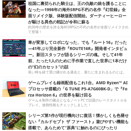
祖国に裏切られた騎士は、王の仇敵の娘を護ることに
なった―1998年の海外SRPG不朽の名作『幻世録』全
面リメイク版、体験版配信開始。ダーティーヒーロー
が駆ける異色の戦記が令和に蘇る
約30年の歴史を誇る海外SRPGの不朽の名作が全面リメイクされ
て登場！
車が変形してロボになった、でも『ルート16』だった
―41年ぶり完全新作『ROUTE16R』開発者インタビュ
ー。新旧スタッフが語るシリーズの魂。そして41年
前、たった1人のために手作業で直した世界に1本だけ
の“幻のカセット”の話
長い時を経て受け継がれる過去と、新たに生まれるものとは。
ゲームプレイも録画配信もこれ1台。AMD Ryzen™ AI
プロセッサ搭載の「G TUNE P5-A7G60BK-D」で『Fo
rza Horizon 6』の世界を駆け回る
ゲーム＆制作の拠点となるノートPCで話題のレースタイトルを
プレイ。放熱性能もチェックしました！
シリーズ第1作が現行機向けに復活！懐かしくも色褪せ
ない『カルドセプト ザ ファースト』遊びやすい機能も
搭載で、あらためて“原典”に触れるのにぴったり