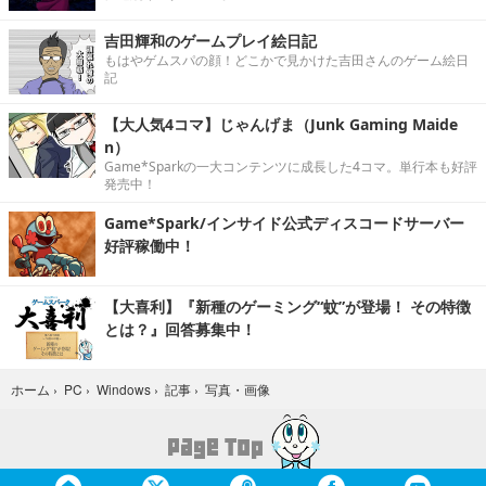
吉田輝和のゲームプレイ絵日記
もはやゲムスパの顔！どこかで見かけた吉田さんのゲーム絵日
記
【大人気4コマ】じゃんげま（Junk Gaming Maide
n）
Game*Sparkの一大コンテンツに成長した4コマ。単行本も好評
発売中！
Game*Spark/インサイド公式ディスコードサーバー
好評稼働中！
【大喜利】『新種のゲーミング“蚊”が登場！ その特徴
とは？』回答募集中！
写真・画像
ホーム
›
PC
›
Windows
›
記事
›