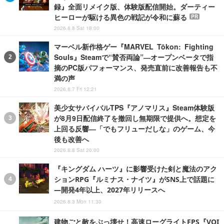
録』全面リメイク版、体験版配信開始。ダーティー
ヒーローが駆ける異色の戦記が令和に蘇る
PR
2026.8.8 Sat 18:00
マーベル新作格ゲー『MARVEL Tōkon: Fighting
Souls』Steamで“賛否両論”―オープンベータで指
摘のPC版パフォーマンス、発売直前に改善報告も不
満の声
2026.8.7 Fri 12:21
美少女サバイバルTPS『アノマリス』Steam体験版
が8月9日配信終了を撤回し無期限で提供へ。想定を
上回る反響―「でもフリューだしな」のゲーム、今
後も改善へ
2026.8.8 Sat 20:00
『キングダム ハーツ』に影響受けた剣と魔法のアク
ションRPG『ルミナス・ナイツ』がSNS上で話題に
―開発4年以上、2027年リリースへ
2026.8.3 Mon 11:30
建物ごと敵をぶっ壊せ！高速ローグライトFPS『VOI