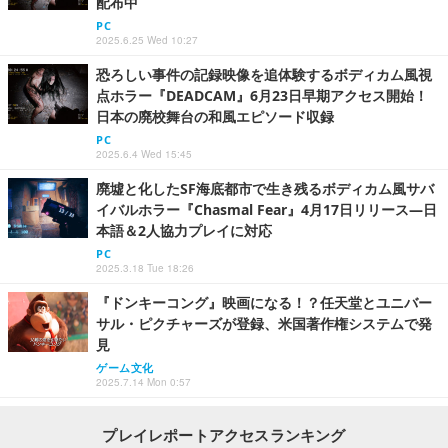
配布中
PC
2025.6.25 Wed 10:27
恐ろしい事件の記録映像を追体験するボディカム風視
点ホラー『DEADCAM』6月23日早期アクセス開始！
日本の廃校舞台の和風エピソード収録
PC
2025.6.4 Wed 15:45
廃墟と化したSF海底都市で生き残るボディカム風サバ
イバルホラー『Chasmal Fear』4月17日リリース―日
本語＆2人協力プレイに対応
PC
2025.3.18 Tue 18:26
『ドンキーコング』映画になる！？任天堂とユニバー
サル・ピクチャーズが登録、米国著作権システムで発
見
ゲーム文化
2025.7.14 Mon 0:57
プレイレポートアクセスランキング