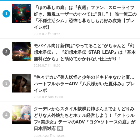
『ほの暮しの庭』は『夜廻』ファン、スローライフ
好き、新規ユーザーのすべてに“良し”！ 唯一無二の
「不穏生活シム」恐怖も暮らしもお好み次第【プレ
イレポ】
2026.8.7 Fri 19:45
モバイル向け新作は“やってること”がちゃんと『幻
想水滸伝』。『幻想水滸伝 STAR LEAP』は「基本
無料だから」と舐めてかかれない仕上がり！
2026.8.7 Fri 18:00
“色々デカい”美人妖怪と少年のドキドキなひと夏…
ハートフルホラーADV『八尺様がいた夏休み』プレ
イレポ
2026.8.2 Sun 19:00
クーデレからスタイル抜群お姉さんまでよりどりみ
どりな人外娘たちとホテル経営しよう！「クトゥル
フ×美少女」テーマのADV『ヨグ=ソトースの庭』が
日本語対応
PR
2026.7.23 Thu 12:05