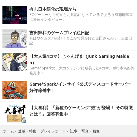
有志日本語化の現場から
PCゲーマーなら何かとお世話になっているであろう有志翻訳者
に連続インタビュー。
吉田輝和のゲームプレイ絵日記
もはやゲムスパの顔！どこかで見かけた吉田さんのゲーム絵日
記
【大人気4コマ】じゃんげま（Junk Gaming Maide
n）
Game*Sparkの一大コンテンツに成長した4コマ。単行本も好評
発売中！
Game*Spark/インサイド公式ディスコードサーバー
好評稼働中！
【大喜利】『新種のゲーミング“蚊”が登場！ その特徴
とは？』回答募集中！
写真・画像
ホーム
›
連載・特集
›
プレイレポート
›
記事
›