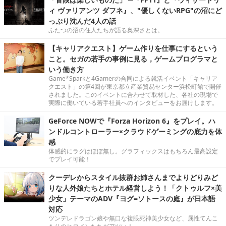
ィ ヴァリアンツ ダフネ』、"優しくないRPG"の沼にど
っぷり沈んだ4人の話
ふたつの沼の住人たちが語る奥深さとは。
【キャリアクエスト】ゲーム作りを仕事にするという
こと。セガの若手の事例に見る，ゲームプログラマと
いう働き方
Game*Sparkと4Gamerの合同による就活イベント「キャリア
クエスト」の第4回が東京都立産業貿易センター浜松町館で開催
されました。このイベントに合わせて取材した、各社の現場で
実際に働いている若手社員へのインタビューをお届けします。
GeForce NOWで『Forza Horizon 6』をプレイ。ハ
ンドルコントローラー×クラウドゲーミングの底力を体
感
体感的にラグはほぼ無し。グラフィックスはもちろん最高設定
でプレイ可能！
クーデレからスタイル抜群お姉さんまでよりどりみど
りな人外娘たちとホテル経営しよう！「クトゥルフ×美
少女」テーマのADV『ヨグ=ソトースの庭』が日本語
対応
ツンデレドラゴン娘や無口な複眼死神美少女など、属性てんこ