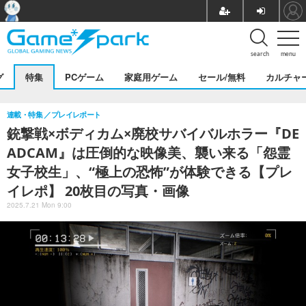
search
menu
グ
特集
PCゲーム
家庭用ゲーム
セール/無料
カルチャ
連載・特集
プレイレポート
銃撃戦×ボディカム×廃校サバイバルホラー『DE
ADCAM』は圧倒的な映像美、襲い来る「怨霊
女子校生」、“極上の恐怖”が体験できる【プレ
イレポ】 20枚目の写真・画像
2025.7.21 Mon 9:00