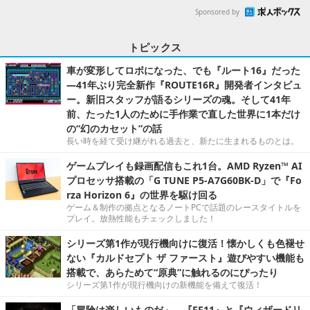
Sponsored by
トピックス
車が変形してロボになった、でも『ルート16』だった
―41年ぶり完全新作『ROUTE16R』開発者インタビュ
ー。新旧スタッフが語るシリーズの魂。そして41年
前、たった1人のために手作業で直した世界に1本だけ
の“幻のカセット”の話
長い時を経て受け継がれる過去と、新たに生まれるものとは。
ゲームプレイも録画配信もこれ1台。AMD Ryzen™ AI
プロセッサ搭載の「G TUNE P5-A7G60BK-D」で『Fo
rza Horizon 6』の世界を駆け回る
ゲーム＆制作の拠点となるノートPCで話題のレースタイトルを
プレイ。放熱性能もチェックしました！
シリーズ第1作が現行機向けに復活！懐かしくも色褪せ
ない『カルドセプト ザ ファースト』遊びやすい機能も
搭載で、あらためて“原典”に触れるのにぴったり
シリーズ第1作が現行機向けの新機能を備えて復活！
「冒険は楽しいものだ」 ─『FF11』と『ウィザードリ