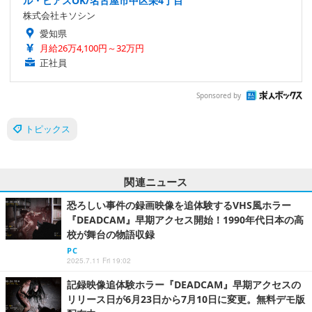
ル・ピアスOK/名古屋市中区栄4丁目
株式会社キソシン
愛知県
月給26万4,100円～32万円
正社員
Sponsored by
トピックス
関連ニュース
恐ろしい事件の録画映像を追体験するVHS風ホラー
『DEADCAM』早期アクセス開始！1990年代日本の高
校が舞台の物語収録
PC
2025.7.11 Fri 19:02
記録映像追体験ホラー『DEADCAM』早期アクセスの
リリース日が6月23日から7月10日に変更。無料デモ版