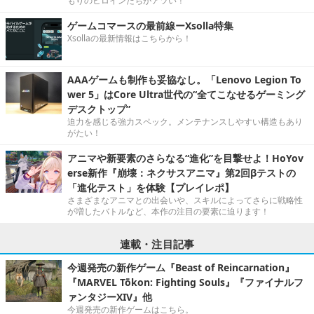
もりのヒロインたちがアツい！
ゲームコマースの最前線ーXsolla特集
Xsollaの最新情報はこちらから！
AAAゲームも制作も妥協なし。「Lenovo Legion To
wer 5」はCore Ultra世代の“全てこなせるゲーミング
デスクトップ”
迫力を感じる強力スペック。メンテナンスしやすい構造もあり
がたい！
アニマや新要素のさらなる“進化”を目撃せよ！HoYov
erse新作『崩壊：ネクサスアニマ』第2回βテストの
「進化テスト」を体験【プレイレポ】
さまざまなアニマとの出会いや、スキルによってさらに戦略性
が増したバトルなど、本作の注目の要素に迫ります！
連載・注目記事
今週発売の新作ゲーム『Beast of Reincarnation』
『MARVEL Tōkon: Fighting Souls』『ファイナルフ
ァンタジーXIV』他
今週発売の新作ゲームはこちら。