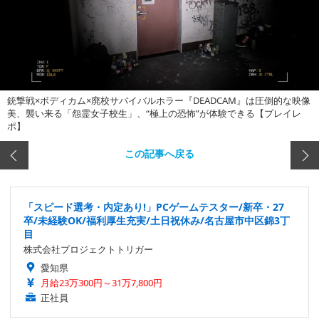
銃撃戦×ボディカム×廃校サバイバルホラー『DEADCAM』は圧倒的な映像
美、襲い来る「怨霊女子校生」、“極上の恐怖”が体験できる【プレイレ
ポ】
この記事へ戻る
「スピード選考・内定あり!」PCゲームテスター/新卒・27
卒/未経験OK/福利厚生充実/土日祝休み/名古屋市中区錦3丁
目
株式会社プロジェクトトリガー
愛知県
月給23万300円～31万7,800円
正社員