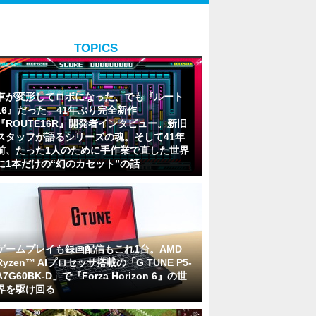
TOPICS
車が変形してロボになった、でも『ルート
16』だった―41年ぶり完全新作
『ROUTE16R』開発者インタビュー。新旧
スタッフが語るシリーズの魂。そして41年
前、たった1人のために手作業で直した世界
に1本だけの“幻のカセット”の話
ゲームプレイも録画配信もこれ1台。AMD
Ryzen™ AIプロセッサ搭載の「G TUNE P5-
A7G60BK-D」で『Forza Horizon 6』の世
界を駆け回る