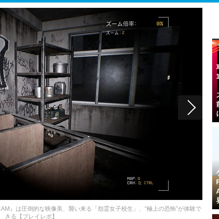
CAM』は圧倒的な映像美、襲い来る「怨霊女子校生」、“極上の恐怖”が体験で
きる【プレイレポ】