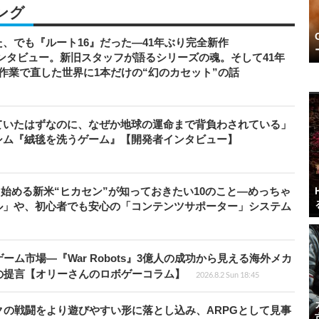
ング
、でも『ルート16』だった―41年ぶり完全新作
者インタビュー。新旧スタッフが語るシリーズの魂。そして41年
作業で直した世界に1本だけの“幻のカセット”の話
ていたはずなのに、なぜか地球の運命まで背負わされている」
シム『絨毯を洗うゲーム』【開発者インタビュー】
から始める新米“ヒカセン”が知っておきたい10のこと―めっちゃ
ル」や、初心者でも安心の「コンテンツサポーター」システム
ム市場―『War Robots』3億人の成功から見える海外メカ
の提言【オリーさんのロボゲーコラム】
2026.8.2 Sun 18:45
の戦闘をより遊びやすい形に落とし込み、ARPGとして見事