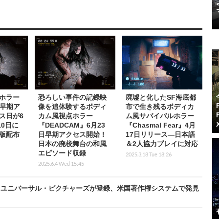
ホラー
恐ろしい事件の記録映
廃墟と化したSF海底都
』早期ア
像を追体験するボディ
市で生き残るボディカ
ス日が6
カム風視点ホラー
ム風サバイバルホラー
10日に
『DEADCAM』6月23
『Chasmal Fear』4月
版配布
日早期アクセス開始！
17日リリース―日本語
日本の廃校舞台の和風
＆2人協力プレイに対応
エピソード収録
2025.3.18 Tue 18:26
2025.6.4 Wed 15:45
とユニバーサル・ピクチャーズが登録、米国著作権システムで発見