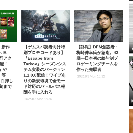
s】新作
【ゲムスパ読者向け特
【訃報】DFM創設者・
: E-
別プロモコードあり】
梅崎伸幸氏が急逝。43
先行アク
『Escape from
歳―日本初の給与制プ
能！
Tarkov』シーズンシス
ロゲーミングチームを
2』や
テム実装のバージョン
作った先駆者
T』等
1.1.0.0配信！ワイプあ
2026.8.3 Mon 15:12
放目白押し
りの新規環境で全モー
中旬まで
ド対応のバトルパス報
酬を手に入れろ
2026.8.3 Mon 18:30