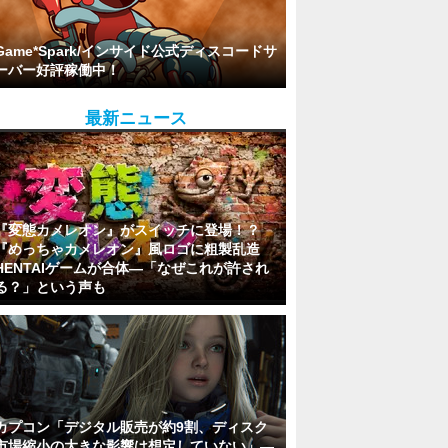
Game*Spark/インサイド公式ディスコードサ
ーバー好評稼働中！
最新ニュース
『変態カメレオン』がスイッチに登場！？
『めっちゃカメレオン』風ロゴに粗製乱造
HENTAIゲームが合体―「なぜこれが許され
る？」という声も
カプコン「デジタル販売が約9割、ディスク
市場縮小の大きな影響は想定していない」―