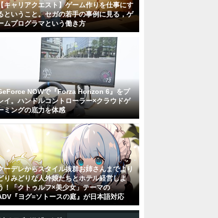
【キャリアクエスト】ゲーム作りを仕事にす
るということ。セガの若手の事例に見る，ゲ
ームプログラマという働き方
GeForce NOWで『Forza Horizon 6』をプ
レイ。ハンドルコントローラー×クラウドゲ
ーミングの底力を体感
クーデレからスタイル抜群お姉さんまでより
どりみどりな人外娘たちとホテル経営しよ
う！「クトゥルフ×美少女」テーマの
ADV『ヨグ=ソトースの庭』が日本語対応