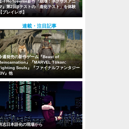
よ！HoYoverse新作『崩壊：ネクサスアニ
マ』第2回βテストの「進化テスト」を体験
【プレイレポ】
連載・注目記事
今週発売の新作ゲーム『Beast of
Reincarnation』『MARVEL Tōkon:
Fighting Souls』『ファイナルファンタジー
XIV』他
有志日本語化の現場から