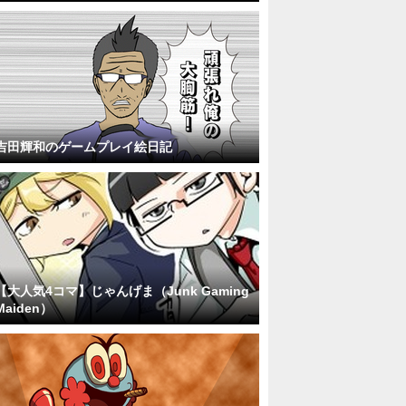
吉田輝和のゲームプレイ絵日記
【大人気4コマ】じゃんげま（Junk Gaming
Maiden）