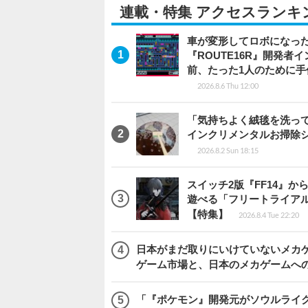
連載・特集 アクセスランキ
車が変形してロボになった
『ROUTE16R』開発
前、たった1人のために手
2026.8.6 Thu 12:00
「気持ちよく絨毯を洗っ
インクリメンタルお掃除
2026.8.2 Sun 18:15
スイッチ2版『FF14』
遊べる「フリートライア
【特集】
2026.8.4 Tue 22:20
日本がまだ取りにいけていないメカゲー
ゲーム市場と、日本のメカゲームへ
「『ポケモン』開発元がソウルライク