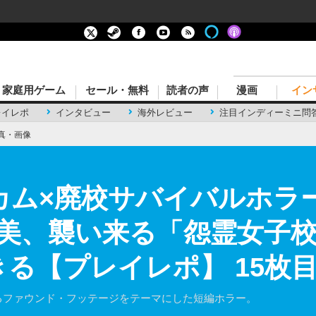
家庭用ゲーム
セール・無料
読者の声
漫画
イン
レイレポ
インタビュー
海外レビュー
注目インディーミニ問
真・画像
カム×廃校サバイバルホラー
美、襲い来る「怨霊女子校
きる【プレイレポ】 15枚
がけるファウンド・フッテージをテーマにした短編ホラー。