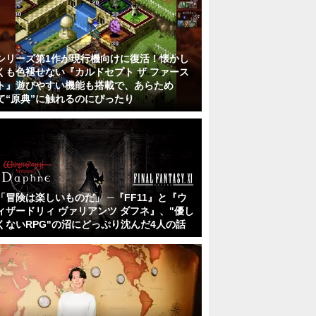
シリーズ第1作が現行機向けに復活！懐かし
くも色褪せない『カルドセプト ザ ファース
ト』遊びやすい機能も搭載で、あらため
て“原典”に触れるのにぴったり
「冒険は楽しいものだ」 ─『FF11』と『ウ
ィザードリィ ヴァリアンツ ダフネ』、"優し
くないRPG"の沼にどっぷり沈んだ4人の話