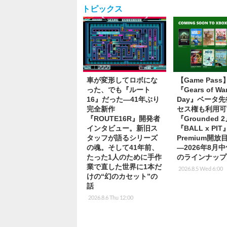
トピックス
車が変形してロボにな
【Game Pas
った、でも『ルート
『Gears of War
16』だった―41年ぶり
Day』ベータ
完全新作
セス権も利用可
『ROUTE16R』開発者
『Grounded 
インタビュー。新旧ス
『BALL x PI
タッフが語るシリーズ
Premium開
の魂。そして41年前、
―2026年8月
たった1人のために手作
のラインナップ
業で直した世界に1本だ
2026.8.5 Wed 6:00
けの“幻のカセット”の
話
2026.8.6 Thu 12:00