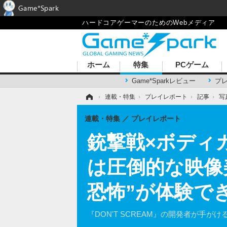
Game*Spark
ハードコアゲーマーのためのWebメディア
ホーム
特集
PCゲーム
Game*Sparkレビュー
プ
ホーム
›
連載・特集
›
プレイレポート
›
記事
›
写
連載・特集
プレイレポート
銃撃戦×ボディ
は圧倒的な映像
恐怖”が体験で
『DON'T SCREAM』の開発者が手