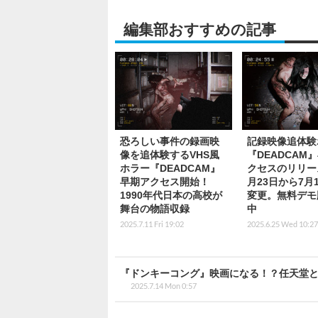
編集部おすすめの記事
恐ろしい事件の録画映
記録映像追体験
像を追体験するVHS風
『DEADCAM
ホラー『DEADCAM』
クセスのリリー
早期アクセス開始！
月23日から7月
1990年代日本の高校が
変更。無料デモ
舞台の物語収録
中
2025.7.11 Fri 19:02
2025.6.25 Wed 10:27
『ドンキーコング』映画になる！？任天堂
2025.7.14 Mon 0:57