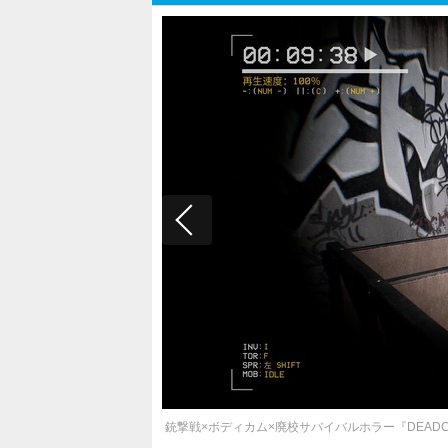
銃撃戦×ボディカム×廃校サバイバルホラー『DEAD