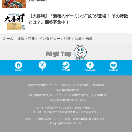
【大喜利】『新種のゲーミング“蚊”が登場！ その特徴
とは？』回答募集中！
写真・画像
ホーム
›
連載・特集
›
インタビュー
›
記事
›
Home
X
STEAM
Facebook
YouTube
Game*Sparkについて
お問合せ
広告掲載
会社概要
個人情報保護方針
個人情報の取り扱いについて（Game*Spark）
利用規約
特定商取引法に基づく表記
紹介した商品/サービスを購入、契約した場合に、
売上の一部が弊社サイトに還元されることがあります。
当サイトに掲載の記事・見出し・写真・画像の無断転載を禁じます。
Copyright © 2026 IID, Inc.