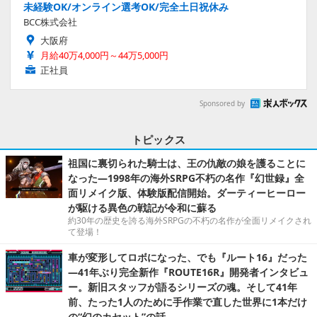
未経験OK/オンライン選考OK/完全土日祝休み
BCC株式会社
大阪府
月給40万4,000円～44万5,000円
正社員
Sponsored by
トピックス
祖国に裏切られた騎士は、王の仇敵の娘を護ることに
なった―1998年の海外SRPG不朽の名作『幻世録』全
面リメイク版、体験版配信開始。ダーティーヒーロー
が駆ける異色の戦記が令和に蘇る
約30年の歴史を誇る海外SRPGの不朽の名作が全面リメイクされ
て登場！
車が変形してロボになった、でも『ルート16』だった
―41年ぶり完全新作『ROUTE16R』開発者インタビュ
ー。新旧スタッフが語るシリーズの魂。そして41年
前、たった1人のために手作業で直した世界に1本だけ
の“幻のカセット”の話