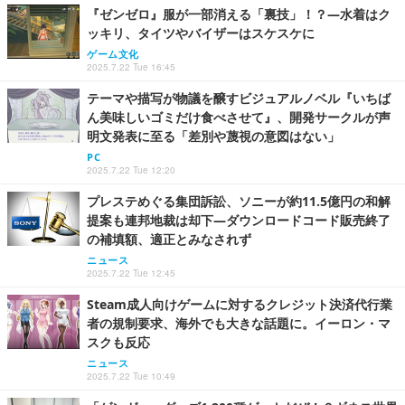
『ゼンゼロ』服が一部消える「裏技」！？―水着はク
ッキリ、タイツやバイザーはスケスケに
ゲーム文化
2025.7.22 Tue 16:45
テーマや描写が物議を醸すビジュアルノベル『いちば
ん美味しいゴミだけ食べさせて』、開発サークルが声
明文発表に至る「差別や蔑視の意図はない」
PC
2025.7.22 Tue 12:20
プレステめぐる集団訴訟、ソニーが約11.5億円の和解
提案も連邦地裁は却下―ダウンロードコード販売終了
の補填額、適正とみなされず
ニュース
2025.7.22 Tue 12:45
Steam成人向けゲームに対するクレジット決済代行業
者の規制要求、海外でも大きな話題に。イーロン・マ
スクも反応
ニュース
2025.7.22 Tue 10:49