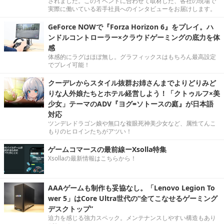
されました。このイベントに合わせて取材した、各社の現場で
実際に働いている若手社員へのインタビューをお届けします。
GeForce NOWで『Forza Horizon 6』をプレイ。ハ
ンドルコントローラー×クラウドゲーミングの底力を体
感
体感的にラグはほぼ無し。グラフィックスはもちろん最高設定
でプレイ可能！
クーデレからスタイル抜群お姉さんまでよりどりみど
りな人外娘たちとホテル経営しよう！「クトゥルフ×美
少女」テーマのADV『ヨグ=ソトースの庭』が日本語
対応
ツンデレドラゴン娘や無口な複眼死神美少女など、属性てんこ
もりのヒロインたちがアツい！
ゲームコマースの最前線ーXsolla特集
Xsollaの最新情報はこちらから！
AAAゲームも制作も妥協なし。「Lenovo Legion To
wer 5」はCore Ultra世代の“全てこなせるゲーミング
デスクトップ”
迫力を感じる強力スペック。メンテナンスしやすい構造もあり