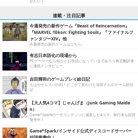
がたい！
連載・注目記事
今週発売の新作ゲーム『Beast of Reincarnation』
『MARVEL Tōkon: Fighting Souls』『ファイナルフ
ァンタジーXIV』他
今週発売の新作ゲームはこちら。
有志日本語化の現場から
PCゲーマーなら何かとお世話になっているであろう有志翻訳者
に連続インタビュー。
吉田輝和のゲームプレイ絵日記
もはやゲムスパの顔！どこかで見かけた吉田さんのゲーム絵日
記
【大人気4コマ】じゃんげま（Junk Gaming Maide
n）
Game*Sparkの一大コンテンツに成長した4コマ。単行本も好評
発売中！
Game*Spark/インサイド公式ディスコードサーバー
好評稼働中！