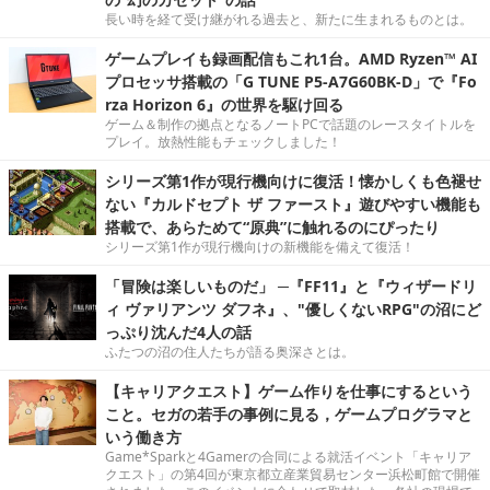
長い時を経て受け継がれる過去と、新たに生まれるものとは。
ゲームプレイも録画配信もこれ1台。AMD Ryzen™ AI
プロセッサ搭載の「G TUNE P5-A7G60BK-D」で『Fo
rza Horizon 6』の世界を駆け回る
ゲーム＆制作の拠点となるノートPCで話題のレースタイトルを
プレイ。放熱性能もチェックしました！
シリーズ第1作が現行機向けに復活！懐かしくも色褪せ
ない『カルドセプト ザ ファースト』遊びやすい機能も
搭載で、あらためて“原典”に触れるのにぴったり
シリーズ第1作が現行機向けの新機能を備えて復活！
「冒険は楽しいものだ」 ─『FF11』と『ウィザードリ
ィ ヴァリアンツ ダフネ』、"優しくないRPG"の沼にど
っぷり沈んだ4人の話
ふたつの沼の住人たちが語る奥深さとは。
【キャリアクエスト】ゲーム作りを仕事にするという
こと。セガの若手の事例に見る，ゲームプログラマと
いう働き方
Game*Sparkと4Gamerの合同による就活イベント「キャリア
クエスト」の第4回が東京都立産業貿易センター浜松町館で開催