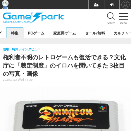
search
menu
グ
特集
PCゲーム
家庭用ゲーム
セール/無料
カルチャ
連載・特集
インタビュー
権利者不明のレトロゲームも復活できる？文化
庁に「裁定制度」のイロハを聞いてきた 3枚目
の写真・画像
2025.7.23 Wed 11:30