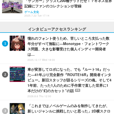
「ゲンガー」グッズ1,200種ゲットだぜ！？ギネス世界
記録にファンのコレクションが登録
ゲーム文化
2025.7.22 Tue 17:14
インタビューアクセスランキング
憧れのフォント使うため、苦しいところ支払った数
年分がすべて無駄に―Monotype・フォントワーク
ス問題、大きな影響受けた個人インディー開発者
は…
2025.12.17 Wed 18:00
車が変形してロボになった、でも『ルート16』だっ
た―41年ぶり完全新作『ROUTE16R』開発者インタ
ビュー。新旧スタッフが語るシリーズの魂。そして4
1年前、たった1人のために手作業で直した世界に1
本だけの“幻のカセット”の話
PR
2026.8.6 Thu 12:00
「これまではノベルゲームのみを制作してきたが、
新しいジャンルに挑戦したいと思った」2D横スクロ