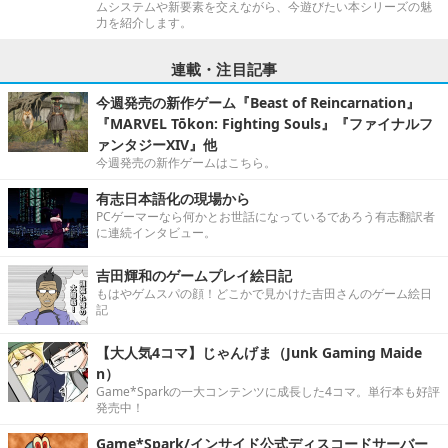
ムシステムや新要素を交えながら、今遊びたい本シリーズの魅
力を紹介します。
連載・注目記事
今週発売の新作ゲーム『Beast of Reincarnation』
『MARVEL Tōkon: Fighting Souls』『ファイナルフ
ァンタジーXIV』他
今週発売の新作ゲームはこちら。
有志日本語化の現場から
PCゲーマーなら何かとお世話になっているであろう有志翻訳者
に連続インタビュー。
吉田輝和のゲームプレイ絵日記
もはやゲムスパの顔！どこかで見かけた吉田さんのゲーム絵日
記
【大人気4コマ】じゃんげま（Junk Gaming Maide
n）
Game*Sparkの一大コンテンツに成長した4コマ。単行本も好評
発売中！
Game*Spark/インサイド公式ディスコードサーバー