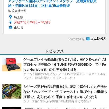
アプリゲーム開発のアシスタントスタッフ「交通費全額支
給・年間休日125日」正社員/未経験歓迎
株式会社大斗
埼玉県
月給27万7,700円～50万円
正社員
Sponsored by
トピックス
ゲームプレイも録画配信もこれ1台。AMD Ryzen™ AI
プロセッサ搭載の「G TUNE P5-A7G60BK-D」で『Fo
rza Horizon 6』の世界を駆け回る
ゲーム＆制作の拠点となるノートPCで話題のレースタイトルを
プレイ。放熱性能もチェックしました！
シリーズ第1作が現行機向けに復活！懐かしくも色褪せ
ない『カルドセプト ザ ファースト』遊びやすい機能も
搭載で、あらためて“原典”に触れるのにぴったり
シリーズ第1作が現行機向けの新機能を備えて復活！