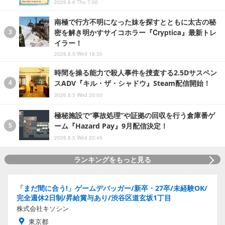
2026.8.6 Thu 7:00
南極で行方不明になった妹を探すとともに太古の秘
密を解き明かすサイコホラー『Cryptica』最新トレ
イラー！
2026.8.5 Wed 18:30
時間を操る能力で殺人事件を捜査する2.5Dサスペン
スADV『キル・ザ・シャドウ』Steam配信開始！
2026.8.5 Wed 20:00
極秘施設で“事故処理”や証拠の回収を行う倉庫番ゲ
ーム『Hazard Pay』9月配信決定！
2026.8.5 Wed 20:45
ランキングをもっと見る
「まだ間に合う!」ゲームデバッガー/新卒・27卒/未経験OK/
完全週休2日制/昇給賞与あり/渋谷区道玄坂1丁目
株式会社キソシン
東京都