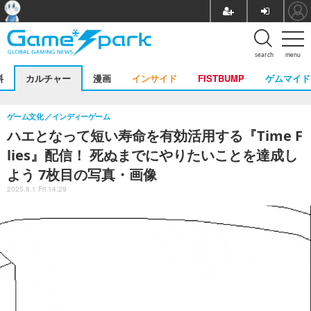
search
menu
料
カルチャー
漫画
インサイド
FISTBUMP
ゲムマイド
ゲーム文化
インディーゲーム
ハエとなって短い寿命を有効活用する『Time F
lies』配信！ 死ぬまでにやりたいことを達成し
よう 7枚目の写真・画像
2025.8.1 Fri 14:29