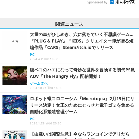
Sponsored by
関連ニュース
大量の車がひしめき、穴に落ちていく不思議ゲーム…
『PLUG & PLAY』『KIDS』クリエイター陣が贈る短
編作品『CARS』Steam/itch.ioでリリース
PC
2024.4.2 Tue 18:00
腹ペコのハエになって奇妙な世界を冒険する初代PS風
ADV『The Hungry Fly』配信開始！
ゲーム文化
2024.10.24 Thu 16:30
ロボット蟻コロニーシム『Microtopia』2月19日にリ
リース決定！女王のためにせっせと電子ゴミを集める
自動化系繁殖管理ゲーム
PC
2025.1.29 Wed 20:30
【虫嫌いは閲覧注意】今ならワンコインでアリだら