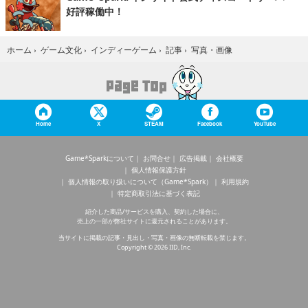
好評稼働中！
写真・画像
ホーム
›
ゲーム文化
›
インディーゲーム
›
記事
›
Home
X
STEAM
Facebook
YouTube
Game*Sparkについて
お問合せ
広告掲載
会社概要
個人情報保護方針
個人情報の取り扱いについて（Game*Spark）
利用規約
特定商取引法に基づく表記
紹介した商品/サービスを購入、契約した場合に、
売上の一部が弊社サイトに還元されることがあります。
当サイトに掲載の記事・見出し・写真・画像の無断転載を禁じます。
Copyright © 2026 IID, Inc.