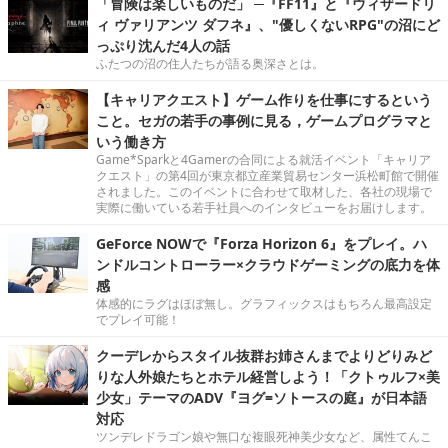
「冒険は楽しいものだ」 ─『FF11』と『ウィザードリ
ィ ヴァリアンツ ダフネ』、"優しくないRPG"の沼にど
っぷり沈んだ4人の話
ふたつの沼の住人たちが語る奥深さとは。
【キャリアクエスト】ゲーム作りを仕事にするという
こと。セガの若手の事例に見る，ゲームプログラマと
いう働き方
Game*Sparkと4Gamerの合同による就活イベント「キャリア
クエスト」の第4回が東京都立産業貿易センター浜松町館で開催
されました。このイベントに合わせて取材した、各社の現場で
実際に働いている若手社員へのインタビューをお届けします。
GeForce NOWで『Forza Horizon 6』をプレイ。ハ
ンドルコントローラー×クラウドゲーミングの底力を体
感
体感的にラグはほぼ無し。グラフィックスはもちろん最高設定
でプレイ可能！
クーデレからスタイル抜群お姉さんまでよりどりみど
りな人外娘たちとホテル経営しよう！「クトゥルフ×美
少女」テーマのADV『ヨグ=ソトースの庭』が日本語
対応
ツンデレドラゴン娘や無口な複眼死神美少女など、属性てんこ