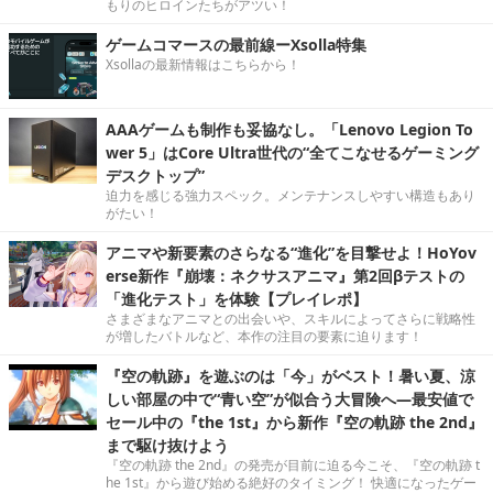
もりのヒロインたちがアツい！
ゲームコマースの最前線ーXsolla特集
Xsollaの最新情報はこちらから！
AAAゲームも制作も妥協なし。「Lenovo Legion To
wer 5」はCore Ultra世代の“全てこなせるゲーミング
デスクトップ”
迫力を感じる強力スペック。メンテナンスしやすい構造もあり
がたい！
アニマや新要素のさらなる“進化”を目撃せよ！HoYov
erse新作『崩壊：ネクサスアニマ』第2回βテストの
「進化テスト」を体験【プレイレポ】
さまざまなアニマとの出会いや、スキルによってさらに戦略性
が増したバトルなど、本作の注目の要素に迫ります！
『空の軌跡』を遊ぶのは「今」がベスト！暑い夏、涼
しい部屋の中で“青い空”が似合う大冒険へ―最安値で
セール中の『the 1st』から新作『空の軌跡 the 2nd』
まで駆け抜けよう
『空の軌跡 the 2nd』の発売が目前に迫る今こそ、『空の軌跡 t
he 1st』から遊び始める絶好のタイミング！ 快適になったゲー