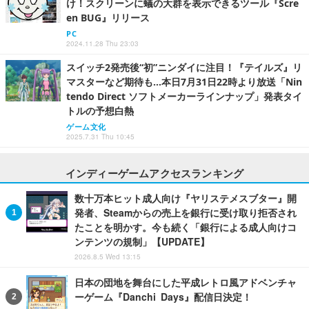
け！スクリーンに蟻の大群を表示できるツール『Scre
en BUG』リリース
PC
2024.11.28 Thu 23:03
スイッチ2発売後“初”ニンダイに注目！『テイルズ』リ
マスターなど期待も…本日7月31日22時より放送「Nin
tendo Direct ソフトメーカーラインナップ」発表タイ
トルの予想白熱
ゲーム文化
2025.7.31 Thu 10:45
インディーゲームアクセスランキング
数十万本ヒット成人向け『ヤリステメスブター』開
発者、Steamからの売上を銀行に受け取り拒否され
たことを明かす。今も続く「銀行による成人向けコ
ンテンツの規制」【UPDATE】
2026.8.5 Wed 13:15
日本の団地を舞台にした平成レトロ風アドベンチャ
ーゲーム『Danchi Days』配信日決定！