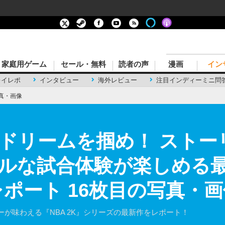
家庭用ゲーム
セール・無料
読者の声
漫画
イン
レイレポ
インタビュー
海外レビュー
注目インディーミニ問
真・画像
Aドリームを掴め！ スト
ルな試合体験が楽しめる最
レポート 16枚目の写真・
が味わえる『NBA 2K』シリーズの最新作をレポート！