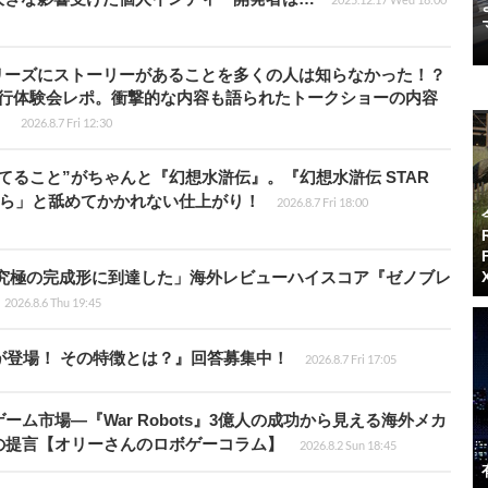
リーズにストーリーがあることを多くの人は知らなかった！？
先行体験会レポ。衝撃的な内容も語られたトークショーの内容
】
2026.8.7 Fri 12:30
てること”がちゃんと『幻想水滸伝』。『幻想水滸伝 STAR
から」と舐めてかかれない仕上がり！
2026.8.7 Fri 18:00
に究極の完成形に到達した」海外レビューハイスコア『ゼノブレ
2026.8.6 Thu 19:45
が登場！ その特徴とは？』回答募集中！
2026.8.7 Fri 17:05
ム市場―『War Robots』3億人の成功から見える海外メカ
の提言【オリーさんのロボゲーコラム】
2026.8.2 Sun 18:45