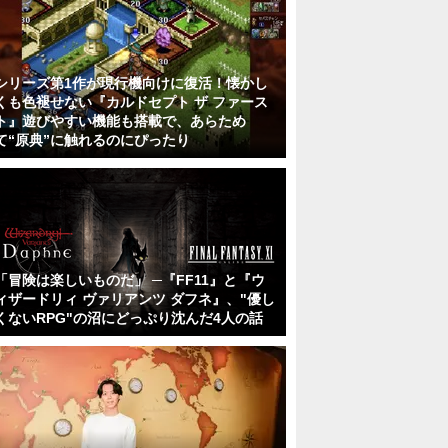
シリーズ第1作が現行機向けに復活！懐かし
くも色褪せない『カルドセプト ザ ファース
ト』遊びやすい機能も搭載で、あらため
て“原典”に触れるのにぴったり
「冒険は楽しいものだ」 ─『FF11』と『ウ
ィザードリィ ヴァリアンツ ダフネ』、"優し
くないRPG"の沼にどっぷり沈んだ4人の話