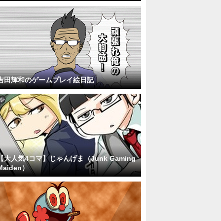
吉田輝和のゲームプレイ絵日記
【大人気4コマ】じゃんげま（Junk Gaming
Maiden）