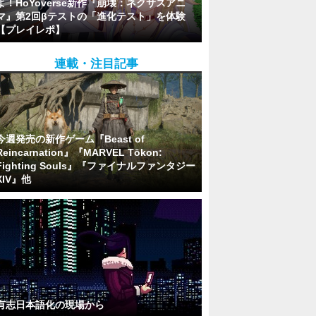
よ！HoYoverse新作『崩壊：ネクサスアニ
マ』第2回βテストの「進化テスト」を体験
【プレイレポ】
連載・注目記事
今週発売の新作ゲーム『Beast of
Reincarnation』『MARVEL Tōkon:
Fighting Souls』『ファイナルファンタジー
XIV』他
有志日本語化の現場から