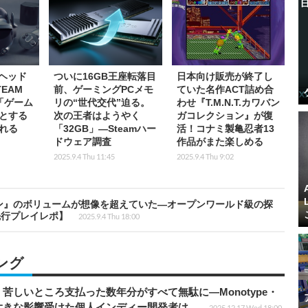
Rヘッド
ついに16GB王座転落目
日本向け販売が終了し
EAM
前、ゲーミングPCメモ
ていた名作ACT詰め合
「ゲーム
リの“世代交代”迫る。
わせ『T.M.N.T.カワバン
とする
次の王者はようやく
ガコレクション』が復
れる
「32GB」―Steamハー
活！コナミ製亀忍者13
ドウェア調査
作品がまた楽しめる
2025.9.4 Thu 11:45
2025.9.4 Thu 9:02
ン』のボリュームが想像を超えていた―オープンワールド級の探
先行プレイレポ】
2025.9.4 Thu 18:00
ング
苦しいところ支払った数年分がすべて無駄に―Monotype・
大きな影響受けた個人インディー開発者は…
2025.12.17 Wed 18:00