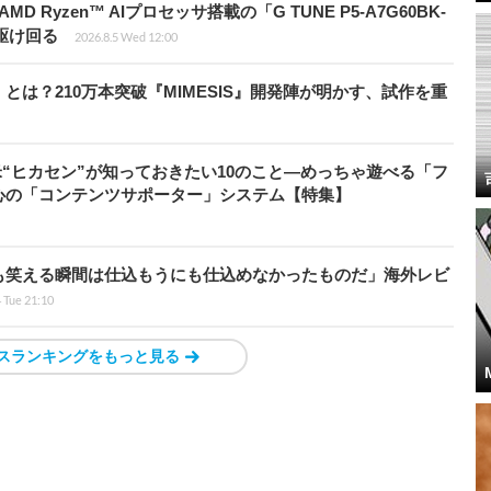
Ryzen™ AIプロセッサ搭載の「G TUNE P5-A7G60BK-
を駆け回る
2026.8.5 Wed 12:00
とは？210万本突破『MIMESIS』開発陣が明かす、試作を重
米“ヒカセン”が知っておきたい10のこと―めっちゃ遊べる「フ
心の「コンテンツサポーター」システム【特集】
も笑える瞬間は仕込もうにも仕込めなかったものだ」海外レビ
4 Tue 21:10
スランキングをもっと見る