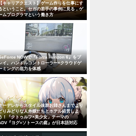
【キャリアクエスト】ゲーム作りを仕事にす
るということ。セガの若手の事例に見る，ゲ
ームプログラマという働き方
GeForce NOWで『Forza Horizon 6』をプ
レイ。ハンドルコントローラー×クラウドゲ
ーミングの底力を体感
クーデレからスタイル抜群お姉さんまでより
どりみどりな人外娘たちとホテル経営しよ
う！「クトゥルフ×美少女」テーマの
ADV『ヨグ=ソトースの庭』が日本語対応