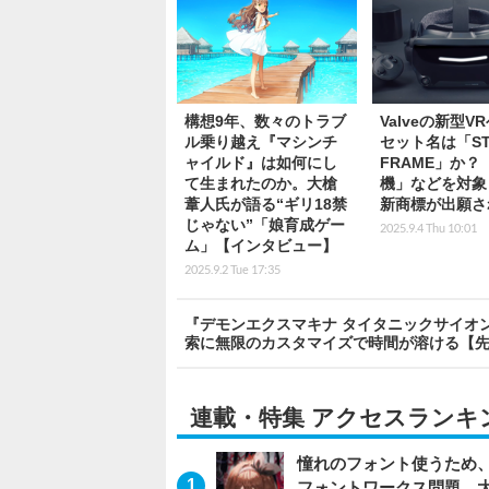
構想9年、数々のトラブ
Valveの新型V
ル乗り越え『マシンチ
セット名は「ST
ャイルド』は如何にし
FRAME」か？
て生まれたのか。大槍
機」などを対象
葦人氏が語る“ギリ18禁
新商標が出願さ
じゃない”「娘育成ゲー
2025.9.4 Thu 10:01
ム」【インタビュー】
2025.9.2 Tue 17:35
『デモンエクスマキナ タイタニックサイオ
索に無限のカスタマイズで時間が溶ける【
連載・特集 アクセスランキ
憧れのフォント使うため、
フォントワークス問題、