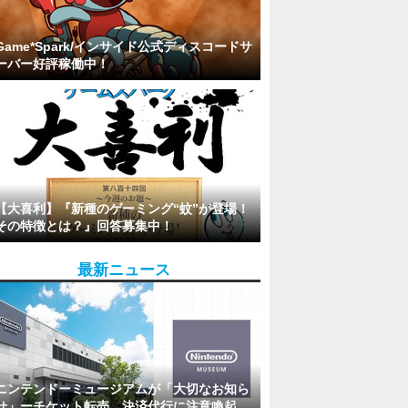
Game*Spark/インサイド公式ディスコードサ
ーバー好評稼働中！
【大喜利】『新種のゲーミング“蚊”が登場！
その特徴とは？』回答募集中！
最新ニュース
ニンテンドーミュージアムが「大切なお知ら
せ」ーチケット転売、決済代行に注意喚起