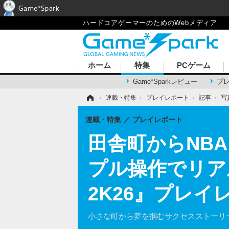
Game*Spark
ハードコアゲーマーのためのWebメディア
ホーム
特集
PCゲーム
Game*Sparkレビュー
プ
ホーム
›
連載・特集
›
プレイレポート
›
記事
›
写
連載・特集
プレイレポート
田舎町からNB
プル操作でリア
2K26』プレイ
小さな町から夢を掴むサクセスストーリー