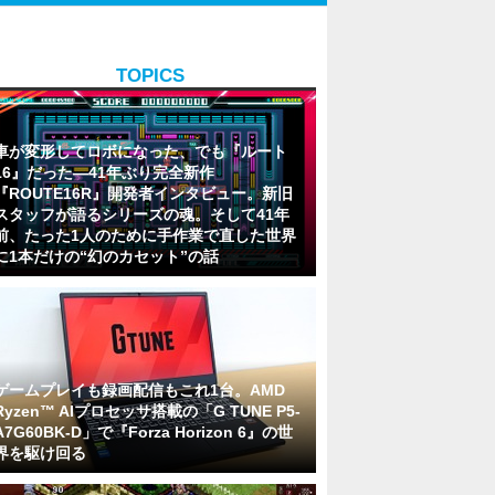
TOPICS
車が変形してロボになった、でも『ルート
16』だった―41年ぶり完全新作
『ROUTE16R』開発者インタビュー。新旧
スタッフが語るシリーズの魂。そして41年
前、たった1人のために手作業で直した世界
に1本だけの“幻のカセット”の話
ゲームプレイも録画配信もこれ1台。AMD
Ryzen™ AIプロセッサ搭載の「G TUNE P5-
A7G60BK-D」で『Forza Horizon 6』の世
界を駆け回る