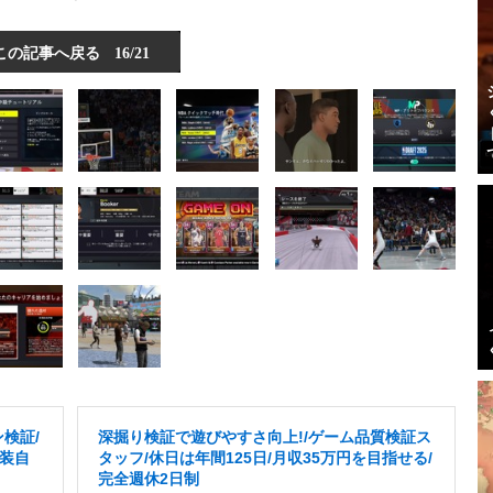
この記事へ戻る
16/21
検証/
深掘り検証で遊びやすさ向上!/ゲーム品質検証ス
服装自
タッフ/休日は年間125日/月収35万円を目指せる/
完全週休2日制