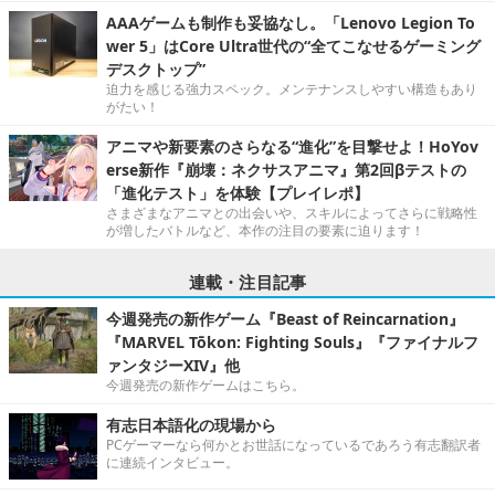
AAAゲームも制作も妥協なし。「Lenovo Legion To
wer 5」はCore Ultra世代の“全てこなせるゲーミング
デスクトップ”
迫力を感じる強力スペック。メンテナンスしやすい構造もあり
がたい！
アニマや新要素のさらなる“進化”を目撃せよ！HoYov
erse新作『崩壊：ネクサスアニマ』第2回βテストの
「進化テスト」を体験【プレイレポ】
さまざまなアニマとの出会いや、スキルによってさらに戦略性
が増したバトルなど、本作の注目の要素に迫ります！
連載・注目記事
今週発売の新作ゲーム『Beast of Reincarnation』
『MARVEL Tōkon: Fighting Souls』『ファイナルフ
ァンタジーXIV』他
今週発売の新作ゲームはこちら。
有志日本語化の現場から
PCゲーマーなら何かとお世話になっているであろう有志翻訳者
に連続インタビュー。