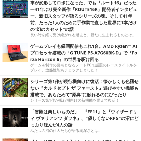
車が変形してロボになった、でも『ルート16』だった
―41年ぶり完全新作『ROUTE16R』開発者インタビュ
ー。新旧スタッフが語るシリーズの魂。そして41年
前、たった1人のために手作業で直した世界に1本だけ
の“幻のカセット”の話
長い時を経て受け継がれる過去と、新たに生まれるものとは。
ゲームプレイも録画配信もこれ1台。AMD Ryzen™ AI
プロセッサ搭載の「G TUNE P5-A7G60BK-D」で『Fo
rza Horizon 6』の世界を駆け回る
ゲーム＆制作の拠点となるノートPCで話題のレースタイトルを
プレイ。放熱性能もチェックしました！
シリーズ第1作が現行機向けに復活！懐かしくも色褪せ
ない『カルドセプト ザ ファースト』遊びやすい機能も
搭載で、あらためて“原典”に触れるのにぴったり
シリーズ第1作が現行機向けの新機能を備えて復活！
「冒険は楽しいものだ」 ─『FF11』と『ウィザードリ
ィ ヴァリアンツ ダフネ』、"優しくないRPG"の沼にど
っぷり沈んだ4人の話
ふたつの沼の住人たちが語る奥深さとは。