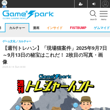
search
menu
料
カルチャー
漫画
インサイド
FISTBUMP
ゲムマイド
ゲーム文化
カルチャー
【週刊トレハン】「現場猫案件」2025年9月7日
～9月13日の秘宝はこれだ！ 2枚目の写真・画
像
2025.9.14 Sun 8:00