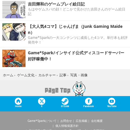
吉田輝和のゲームプレイ絵日記
もはやゲムスパの顔！どこかで見かけた吉田さんのゲーム絵日
記
【大人気4コマ】じゃんげま（Junk Gaming Maide
n）
Game*Sparkの一大コンテンツに成長した4コマ。単行本も好評
発売中！
Game*Spark/インサイド公式ディスコードサーバー
好評稼働中！
写真・画像
ホーム
›
ゲーム文化
›
カルチャー
›
記事
›
Home
X
STEAM
Facebook
YouTube
Game*Sparkについて
お問合せ
広告掲載
会社概要
個人情報保護方針