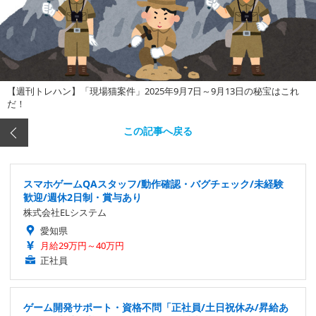
【週刊トレハン】「現場猫案件」2025年9月7日～9月13日の秘宝はこれ
だ！
この記事へ戻る
スマホゲームQAスタッフ/動作確認・バグチェック/未経験
歓迎/週休2日制・賞与あり
株式会社ELシステム
愛知県
月給29万円～40万円
正社員
ゲーム開発サポート・資格不問「正社員/土日祝休み/昇給あ