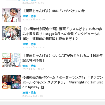
2025.9.12 Fri 17:00
【漫画じゃんげま】486.「バチバチ」の巻
連載・特集
2025.9.8 Mon 20:00
【10周年特別記念企画】漫画「じゃんげま」10年の歩
みを振り返り！stggc先生への特別インタビューもお
届け―連載前の初期版も読めるぞ！？
連載・特集
2025.9.7 Sun 20:05
【漫画じゃんげま】ついに“3”が数えられる…【10周年
記念特別予告】
連載・特集
2025.9.9 Tue 20:00
今週発売の新作ゲーム『ボーダーランズ4』『ドラゴン
ボール ゲキシン スクアドラ』『Firefighting Simulat
or: Ignite』他
連載・特集
2025.9.7 Sun 7:00