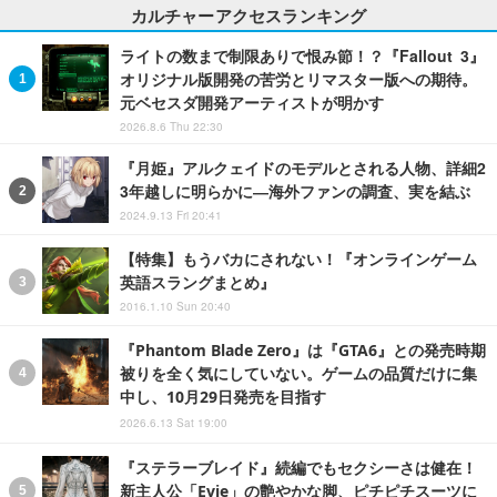
カルチャーアクセスランキング
ライトの数まで制限ありで恨み節！？『Fallout 3』
オリジナル版開発の苦労とリマスター版への期待。
元ベセスダ開発アーティストが明かす
2026.8.6 Thu 22:30
『月姫』アルクェイドのモデルとされる人物、詳細2
3年越しに明らかに―海外ファンの調査、実を結ぶ
2024.9.13 Fri 20:41
【特集】もうバカにされない！『オンラインゲーム
英語スラングまとめ』
2016.1.10 Sun 20:40
『Phantom Blade Zero』は『GTA6』との発売時期
被りを全く気にしていない。ゲームの品質だけに集
中し、10月29日発売を目指す
2026.6.13 Sat 19:00
『ステラーブレイド』続編でもセクシーさは健在！
新主人公「Evie」の艶やかな脚、ピチピチスーツに