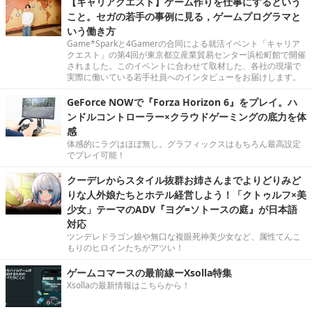
【キャリアクエスト】ゲーム作りを仕事にするという
こと。セガの若手の事例に見る，ゲームプログラマと
いう働き方
Game*Sparkと4Gamerの合同による就活イベント「キャリア
クエスト」の第4回が東京都立産業貿易センター浜松町館で開催
されました。このイベントに合わせて取材した、各社の現場で
実際に働いている若手社員へのインタビューをお届けします。
GeForce NOWで『Forza Horizon 6』をプレイ。ハ
ンドルコントローラー×クラウドゲーミングの底力を体
感
体感的にラグはほぼ無し。グラフィックスはもちろん最高設定
でプレイ可能！
クーデレからスタイル抜群お姉さんまでよりどりみど
りな人外娘たちとホテル経営しよう！「クトゥルフ×美
少女」テーマのADV『ヨグ=ソトースの庭』が日本語
対応
ツンデレドラゴン娘や無口な複眼死神美少女など、属性てんこ
もりのヒロインたちがアツい！
ゲームコマースの最前線ーXsolla特集
Xsollaの最新情報はこちらから！