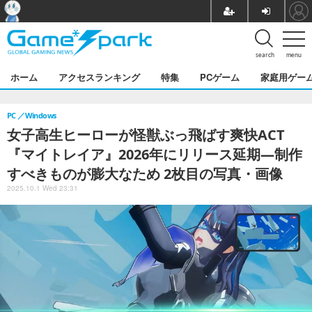
search
menu
ホーム
アクセスランキング
特集
PCゲーム
家庭用ゲー
PC
Windows
女子高生ヒーローが怪獣ぶっ飛ばす爽快ACT
『マイトレイア』2026年にリリース延期―制作
すべきものが膨大なため 2枚目の写真・画像
2025.10.1 Wed 23:31