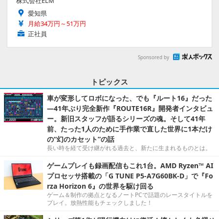
株式会社ELM
愛知県
月給34万円～51万円
正社員
Sponsored by
トピックス
車が変形してロボになった、でも『ルート16』だった
―41年ぶり完全新作『ROUTE16R』開発者インタビュ
ー。新旧スタッフが語るシリーズの魂。そして41年
前、たった1人のために手作業で直した世界に1本だけ
の“幻のカセット”の話
長い時を経て受け継がれる過去と、新たに生まれるものとは。
ゲームプレイも録画配信もこれ1台。AMD Ryzen™ AI
プロセッサ搭載の「G TUNE P5-A7G60BK-D」で『Fo
rza Horizon 6』の世界を駆け回る
ゲーム＆制作の拠点となるノートPCで話題のレースタイトルを
プレイ。放熱性能もチェックしました！