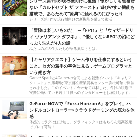
シリーズ第1作が現行機向けに復活！懐かしくも色褪せ
ない『カルドセプト ザ ファースト』遊びやすい機能も
搭載で、あらためて“原典”に触れるのにぴったり
シリーズ第1作が現行機向けの新機能を備えて復活！
「冒険は楽しいものだ」 ─『FF11』と『ウィザードリ
ィ ヴァリアンツ ダフネ』、"優しくないRPG"の沼にど
っぷり沈んだ4人の話
ふたつの沼の住人たちが語る奥深さとは。
【キャリアクエスト】ゲーム作りを仕事にするという
こと。セガの若手の事例に見る，ゲームプログラマと
いう働き方
Game*Sparkと4Gamerの合同による就活イベント「キャリア
クエスト」の第4回が東京都立産業貿易センター浜松町館で開催
されました。このイベントに合わせて取材した、各社の現場で
実際に働いている若手社員へのインタビューをお届けします。
GeForce NOWで『Forza Horizon 6』をプレイ。ハ
ンドルコントローラー×クラウドゲーミングの底力を体
感
体感的にラグはほぼ無し。グラフィックスはもちろん最高設定
でプレイ可能！