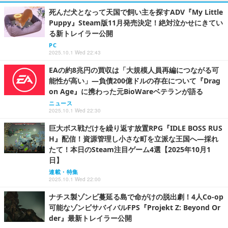
死んだ犬となって天国で飼い主を探すADV『My Little
Puppy』Steam版11月発売決定！絶対泣かせにきてい
る新トレイラー公開
PC
2025.10.1 Wed 22:43
EAの約8兆円の買収は「大規模人員再編につながる可
能性が高い」―負債200億ドルの存在について『Drag
on Age』に携わった元BioWareベテランが語る
ニュース
2025.10.1 Wed 22:30
巨大ボス戦だけを繰り返す放置RPG『IDLE BOSS RUS
H』配信！資源管理し小さな町を立派な王国へ―採れ
たて！本日のSteam注目ゲーム4選【2025年10月1
日】
連載・特集
2025.10.1 Wed 22:00
ナチス製ゾンビ蔓延る島で命がけの脱出劇！4人Co-op
可能なゾンビサバイバルFPS『Projekt Z: Beyond Or
der』最新トレイラー公開