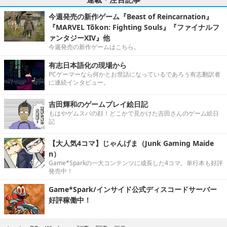
今週発売の新作ゲーム『Beast of Reincarnation』
『MARVEL Tōkon: Fighting Souls』『ファイナルフ
ァンタジーXIV』他
今週発売の新作ゲームはこちら。
有志日本語化の現場から
PCゲーマーなら何かとお世話になっているであろう有志翻訳者
に連続インタビュー。
吉田輝和のゲームプレイ絵日記
もはやゲムスパの顔！どこかで見かけた吉田さんのゲーム絵日
記
【大人気4コマ】じゃんげま（Junk Gaming Maide
n）
Game*Sparkの一大コンテンツに成長した4コマ。単行本も好評
発売中！
Game*Spark/インサイド公式ディスコードサーバー
好評稼働中！