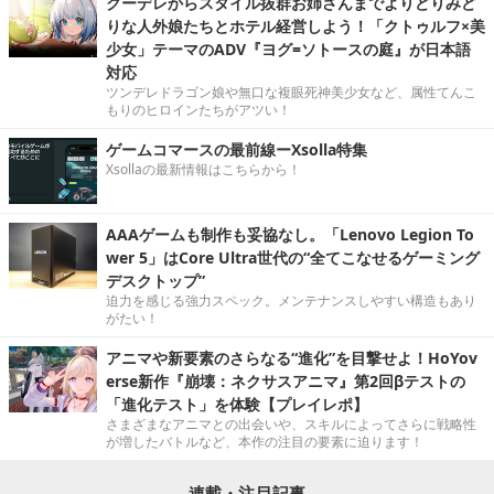
クーデレからスタイル抜群お姉さんまでよりどりみど
りな人外娘たちとホテル経営しよう！「クトゥルフ×美
少女」テーマのADV『ヨグ=ソトースの庭』が日本語
対応
ツンデレドラゴン娘や無口な複眼死神美少女など、属性てんこ
もりのヒロインたちがアツい！
ゲームコマースの最前線ーXsolla特集
Xsollaの最新情報はこちらから！
AAAゲームも制作も妥協なし。「Lenovo Legion To
wer 5」はCore Ultra世代の“全てこなせるゲーミング
デスクトップ”
迫力を感じる強力スペック。メンテナンスしやすい構造もあり
がたい！
アニマや新要素のさらなる“進化”を目撃せよ！HoYov
erse新作『崩壊：ネクサスアニマ』第2回βテストの
「進化テスト」を体験【プレイレポ】
さまざまなアニマとの出会いや、スキルによってさらに戦略性
が増したバトルなど、本作の注目の要素に迫ります！
連載・注目記事