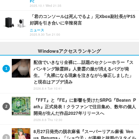
PC
2025.10.1 Wed 21:35
「君のコンソールは死んでるよ」元Xbox副社長がPS5
好調を引き合いに辛辣発言
ニュース
2025.9.30 Tue 21:00
Windowsアクセスランキング
配信でいきなり全裸に…話題のセクシーホラー『ス
パンキング除霊師』人妻霊の服が消えるバグが発
生。「丸裸になる現象を泣きながら修正しました」
と現在はアプデ済み
2026.8.4 Tue 10:41
『FFT』と『FE』に影響を受けたSRPG『Beaten P
ath』正式発表！クラファンで注目集め、数年の個人
開発が生んだ作品2027年リリースへ
2026.8.6 Thu 12:30
8月27日発売の脱衣麻雀『スーパーリアル麻雀 Ven
us Returns』「ショウ子」が美貌と抜群のスタイル