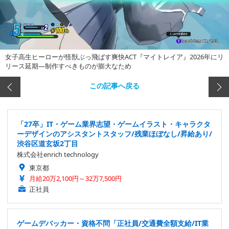
女子高生ヒーローが怪獣ぶっ飛ばす爽快ACT『マイトレイア』2026年にリ
リース延期―制作すべきものが膨大なため
この記事へ戻る
「27卒」IT・ゲーム業界志望・ゲームイラスト・キャラクタ
ーデザインのアシスタントスタッフ/残業ほぼなし/昇給あり/
渋谷区道玄坂2丁目
株式会社enrich technology
東京都
月給20万2,100円～32万7,500円
正社員
ゲームデバッカー・資格不問「正社員/交通費全額支給/IT業