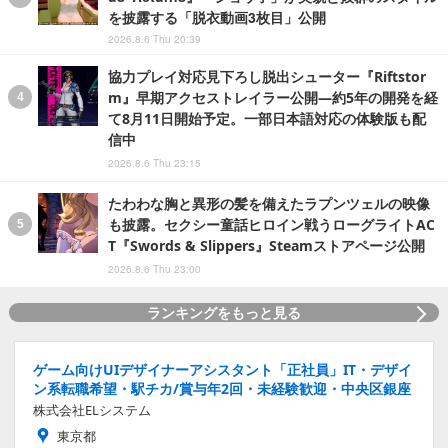
を披露する「脱衣動画3枚目」公開
2026.8.6 Thu 20:39
協力プレイ対応見下ろし脱出シューター『Riftstor
m』早期アクセストレイラー公開―約5年の開発を経
て8月11日開始予定。一部日本語対応の体験版も配
信中
2026.8.6 Thu 23:15
たわわな胸と異形の髪を備えたラプンツェルの映像
も披露。セクシー童話ヒロイン戦うローグライトAC
T『Swords & Slippers』Steamストアページ公開
2026.8.6 Thu 23:00
ランキングをもっと見る
ゲーム向けUIデザイナーアシスタント「正社員」IT・デザイ
ン系転職希望・駅チカ/賞与年2回・未経験歓迎・中央区銀座
株式会社ELシステム
東京都