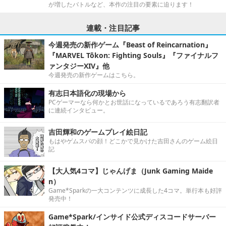
が増したバトルなど、本作の注目の要素に迫ります！
連載・注目記事
今週発売の新作ゲーム『Beast of Reincarnation』
『MARVEL Tōkon: Fighting Souls』『ファイナルフ
ァンタジーXIV』他
今週発売の新作ゲームはこちら。
有志日本語化の現場から
PCゲーマーなら何かとお世話になっているであろう有志翻訳者
に連続インタビュー。
吉田輝和のゲームプレイ絵日記
もはやゲムスパの顔！どこかで見かけた吉田さんのゲーム絵日
記
【大人気4コマ】じゃんげま（Junk Gaming Maide
n）
Game*Sparkの一大コンテンツに成長した4コマ。単行本も好評
発売中！
Game*Spark/インサイド公式ディスコードサーバー