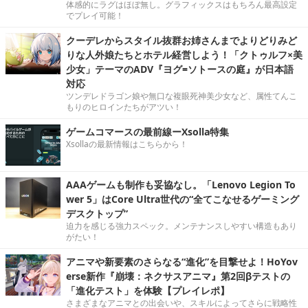
体感的にラグはほぼ無し。グラフィックスはもちろん最高設定
でプレイ可能！
クーデレからスタイル抜群お姉さんまでよりどりみど
りな人外娘たちとホテル経営しよう！「クトゥルフ×美
少女」テーマのADV『ヨグ=ソトースの庭』が日本語
対応
ツンデレドラゴン娘や無口な複眼死神美少女など、属性てんこ
もりのヒロインたちがアツい！
ゲームコマースの最前線ーXsolla特集
Xsollaの最新情報はこちらから！
AAAゲームも制作も妥協なし。「Lenovo Legion To
wer 5」はCore Ultra世代の“全てこなせるゲーミング
デスクトップ”
迫力を感じる強力スペック。メンテナンスしやすい構造もあり
がたい！
アニマや新要素のさらなる“進化”を目撃せよ！HoYov
erse新作『崩壊：ネクサスアニマ』第2回βテストの
「進化テスト」を体験【プレイレポ】
さまざまなアニマとの出会いや、スキルによってさらに戦略性