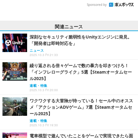
Sponsored by
関連ニュース
深刻なセキュリティ脆弱性をUnityエンジンに発見。
「開発者は即時対応を」
ニュース
2025.10.3 Fri 21:33
繰り返される倍々ゲームで数の暴力を叩きつけろ！
「インフレローグライク」5選【Steamオータムセー
ル2025】
連載・特集
2025.10.3 Fri 20:00
ワクワクする大冒険が待っている！セール中のオスス
メ「アクションADVゲーム」7選【Steamオータムセ
ール2025】
連載・特集
2025.10.3 Fri 19:30
電車模型で遊んでいたことをゲームで実現できたら面