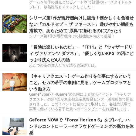
ゲーム＆制作の拠点となるノートPCで話題のレースタイトルを
プレイ。放熱性能もチェックしました！
シリーズ第1作が現行機向けに復活！懐かしくも色褪せ
ない『カルドセプト ザ ファースト』遊びやすい機能も
搭載で、あらためて“原典”に触れるのにぴったり
シリーズ第1作が現行機向けの新機能を備えて復活！
「冒険は楽しいものだ」 ─『FF11』と『ウィザードリ
ィ ヴァリアンツ ダフネ』、"優しくないRPG"の沼にど
っぷり沈んだ4人の話
ふたつの沼の住人たちが語る奥深さとは。
【キャリアクエスト】ゲーム作りを仕事にするという
こと。セガの若手の事例に見る，ゲームプログラマと
いう働き方
Game*Sparkと4Gamerの合同による就活イベント「キャリア
クエスト」の第4回が東京都立産業貿易センター浜松町館で開催
されました。このイベントに合わせて取材した、各社の現場で
実際に働いている若手社員へのインタビューをお届けします。
GeForce NOWで『Forza Horizon 6』をプレイ。ハ
ンドルコントローラー×クラウドゲーミングの底力を体
感