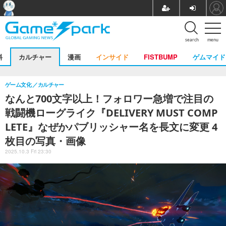
search
menu
料
カルチャー
漫画
インサイド
FISTBUMP
ゲムマイド
ゲーム文化
カルチャー
なんと700文字以上！フォロワー急増で注目の
戦闘機ローグライク『DELIVERY MUST COMP
LETE』なぜかパブリッシャー名を長文に変更 4
枚目の写真・画像
2025.10.3 Fri 23:30