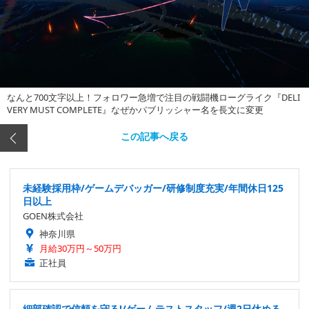
なんと700文字以上！フォロワー急増で注目の戦闘機ローグライク『DELI
VERY MUST COMPLETE』なぜかパブリッシャー名を長文に変更
この記事へ戻る
未経験採用枠/ゲームデバッガー/研修制度充実/年間休日125
日以上
GOEN株式会社
神奈川県
月給30万円～50万円
正社員
細部確認で信頼を守る!/ゲームテストスタッフ/週2日休める