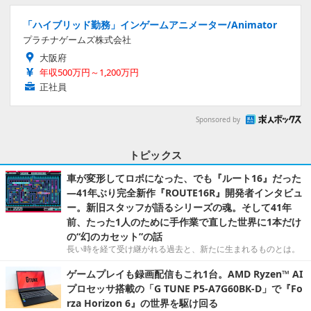
「ハイブリッド勤務」インゲームアニメーター/Animator
プラチナゲームズ株式会社
大阪府
年収500万円～1,200万円
正社員
Sponsored by
トピックス
車が変形してロボになった、でも『ルート16』だった
―41年ぶり完全新作『ROUTE16R』開発者インタビュ
ー。新旧スタッフが語るシリーズの魂。そして41年
前、たった1人のために手作業で直した世界に1本だけ
の“幻のカセット”の話
長い時を経て受け継がれる過去と、新たに生まれるものとは。
ゲームプレイも録画配信もこれ1台。AMD Ryzen™ AI
プロセッサ搭載の「G TUNE P5-A7G60BK-D」で『Fo
rza Horizon 6』の世界を駆け回る