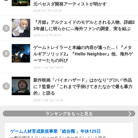
元ベセスダ開発アーティストが明かす
2026.8.6 Thu 22:30
『月姫』アルクェイドのモデルとされる人物、詳細2
3年越しに明らかに―海外ファンの調査、実を結ぶ
2024.9.13 Fri 20:41
ゲームトレイラーと本編の内容が違った…！『メタ
ルギアソリッド2』『Hello Neighbor』他、海外ゲ
ーマーたちの叫び
2024.7.16 Tue 15:07
新作映画「バイオハザード」はかなり“グロい”作品
に？監督が「これまで手掛けてきたなかで最も暴力
的」と語る
2026.7.28 Tue 14:30
ランキングをもっと見る
ゲーム人材育成新規事業「総合職 」年休125日
一般社団法人コンピュータエンターテインメント協会