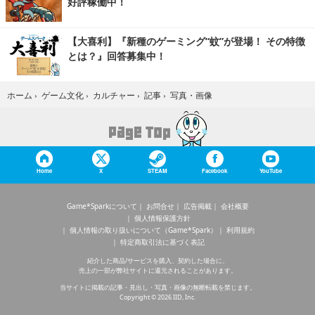
好評稼働中！
【大喜利】『新種のゲーミング“蚊”が登場！ その特徴
とは？』回答募集中！
写真・画像
ホーム
›
ゲーム文化
›
カルチャー
›
記事
›
Home
X
STEAM
Facebook
YouTube
Game*Sparkについて
お問合せ
広告掲載
会社概要
個人情報保護方針
個人情報の取り扱いについて（Game*Spark）
利用規約
特定商取引法に基づく表記
紹介した商品/サービスを購入、契約した場合に、
売上の一部が弊社サイトに還元されることがあります。
当サイトに掲載の記事・見出し・写真・画像の無断転載を禁じます。
Copyright © 2026 IID, Inc.