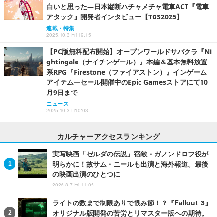
白いと思った―日本縦断ハチャメチャ電車ACT『電車
アタック』開発者インタビュー【TGS2025】
連載・特集
2025.10.3 Fri 19:15
【PC版無料配布開始】オープンワールドサバクラ『Ni
ghtingale（ナイチンゲール）』本編＆基本無料放置
系RPG『Firestone（ファイアストン）』インゲーム
アイテム―セール開催中のEpic Gamesストアにて10
月9日まで
ニュース
2025.10.3 Fri 0:03
カルチャーアクセスランキング
実写映画「ゼルダの伝説」宿敵・ガノンドロフ役が
明らかに！故サム・ニールも出演と海外報道。最後
の映画出演のひとつに
2026.8.7 Fri 11:05
ライトの数まで制限ありで恨み節！？『Fallout 3』
オリジナル版開発の苦労とリマスター版への期待。