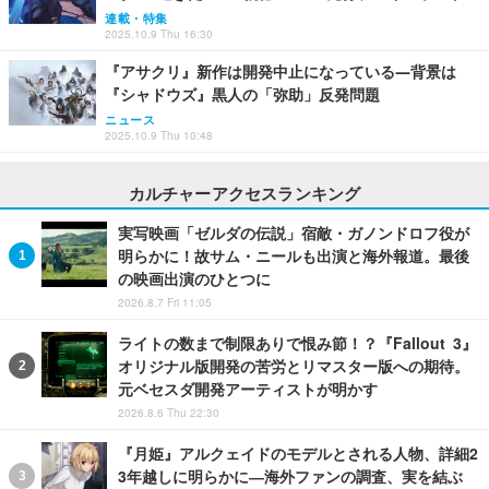
連載・特集
2025.10.9 Thu 16:30
『アサクリ』新作は開発中止になっている―背景は
『シャドウズ』黒人の「弥助」反発問題
ニュース
2025.10.9 Thu 10:48
カルチャーアクセスランキング
実写映画「ゼルダの伝説」宿敵・ガノンドロフ役が
明らかに！故サム・ニールも出演と海外報道。最後
の映画出演のひとつに
2026.8.7 Fri 11:05
ライトの数まで制限ありで恨み節！？『Fallout 3』
オリジナル版開発の苦労とリマスター版への期待。
元ベセスダ開発アーティストが明かす
2026.8.6 Thu 22:30
『月姫』アルクェイドのモデルとされる人物、詳細2
3年越しに明らかに―海外ファンの調査、実を結ぶ