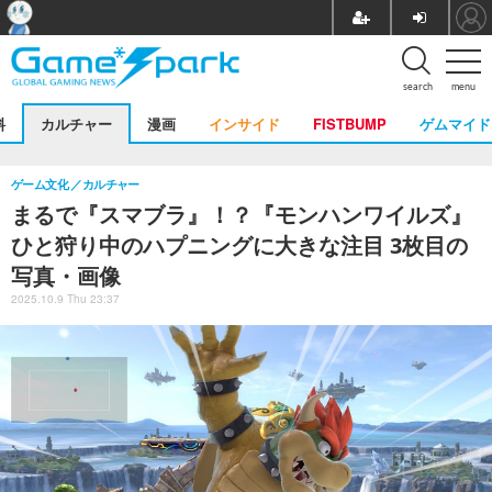
search
menu
料
カルチャー
漫画
インサイド
FISTBUMP
ゲムマイド
ゲーム文化
カルチャー
まるで『スマブラ』！？『モンハンワイルズ』
ひと狩り中のハプニングに大きな注目 3枚目の
写真・画像
2025.10.9 Thu 23:37