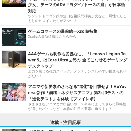
少女」テーマのADV『ヨグ=ソトースの庭』が日本語
対応
ツンデレドラゴン娘や無口な複眼死神美少女など、属性てんこ
もりのヒロインたちがアツい！
ゲームコマースの最前線ーXsolla特集
Xsollaの最新情報はこちらから！
AAAゲームも制作も妥協なし。「Lenovo Legion To
wer 5」はCore Ultra世代の“全てこなせるゲーミング
デスクトップ”
迫力を感じる強力スペック。メンテナンスしやすい構造もあり
がたい！
アニマや新要素のさらなる“進化”を目撃せよ！HoYov
erse新作『崩壊：ネクサスアニマ』第2回βテストの
「進化テスト」を体験【プレイレポ】
さまざまなアニマとの出会いや、スキルによってさらに戦略性
が増したバトルなど、本作の注目の要素に迫ります！
連載・注目記事