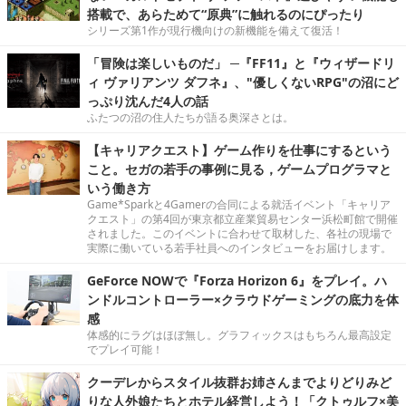
搭載で、あらためて“原典”に触れるのにぴったり
シリーズ第1作が現行機向けの新機能を備えて復活！
「冒険は楽しいものだ」 ─『FF11』と『ウィザードリ
ィ ヴァリアンツ ダフネ』、"優しくないRPG"の沼にど
っぷり沈んだ4人の話
ふたつの沼の住人たちが語る奥深さとは。
【キャリアクエスト】ゲーム作りを仕事にするという
こと。セガの若手の事例に見る，ゲームプログラマと
いう働き方
Game*Sparkと4Gamerの合同による就活イベント「キャリア
クエスト」の第4回が東京都立産業貿易センター浜松町館で開催
されました。このイベントに合わせて取材した、各社の現場で
実際に働いている若手社員へのインタビューをお届けします。
GeForce NOWで『Forza Horizon 6』をプレイ。ハ
ンドルコントローラー×クラウドゲーミングの底力を体
感
体感的にラグはほぼ無し。グラフィックスはもちろん最高設定
でプレイ可能！
クーデレからスタイル抜群お姉さんまでよりどりみど
りな人外娘たちとホテル経営しよう！「クトゥルフ×美