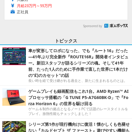
月給23万円～55万円
正社員
Sponsored by
トピックス
車が変形してロボになった、でも『ルート16』だった
―41年ぶり完全新作『ROUTE16R』開発者インタビュ
ー。新旧スタッフが語るシリーズの魂。そして41年
前、たった1人のために手作業で直した世界に1本だけ
の“幻のカセット”の話
長い時を経て受け継がれる過去と、新たに生まれるものとは。
ゲームプレイも録画配信もこれ1台。AMD Ryzen™ AI
プロセッサ搭載の「G TUNE P5-A7G60BK-D」で『Fo
rza Horizon 6』の世界を駆け回る
ゲーム＆制作の拠点となるノートPCで話題のレースタイトルを
プレイ。放熱性能もチェックしました！
シリーズ第1作が現行機向けに復活！懐かしくも色褪せ
ない『カルドセプト ザ ファースト』遊びやすい機能も