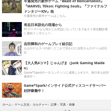
今週発売の新作ゲーム『Beast of Reincarnation』
『MARVEL Tōkon: Fighting Souls』『ファイナルフ
ァンタジーXIV』他
今週発売の新作ゲームはこちら。
有志日本語化の現場から
PCゲーマーなら何かとお世話になっているであろう有志翻訳者
に連続インタビュー。
吉田輝和のゲームプレイ絵日記
もはやゲムスパの顔！どこかで見かけた吉田さんのゲーム絵日
記
【大人気4コマ】じゃんげま（Junk Gaming Maide
n）
Game*Sparkの一大コンテンツに成長した4コマ。単行本も好評
発売中！
Game*Spark/インサイド公式ディスコードサーバー
好評稼働中！
写真・画像
ホーム
›
ゲーム文化
›
カルチャー
›
記事
›