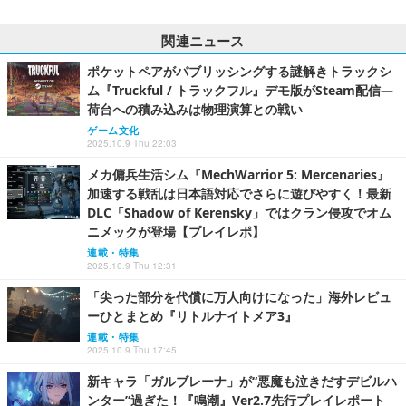
関連ニュース
ポケットペアがパブリッシングする謎解きトラックシ
ム『Truckful / トラックフル』デモ版がSteam配信―
荷台への積み込みは物理演算との戦い
ゲーム文化
2025.10.9 Thu 22:03
メカ傭兵生活シム『MechWarrior 5: Mercenaries』
加速する戦乱は日本語対応でさらに遊びやすく！最新
DLC「Shadow of Kerensky」ではクラン侵攻でオム
ニメックが登場【プレイレポ】
連載・特集
2025.10.9 Thu 12:31
「尖った部分を代償に万人向けになった」海外レビュ
ーひとまとめ『リトルナイトメア3』
連載・特集
2025.10.9 Thu 17:45
新キャラ「ガルブレーナ」が“悪魔も泣きだすデビルハ
ンター”過ぎた！『鳴潮』Ver2.7先行プレイレポート