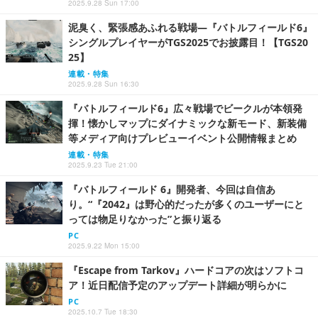
2025.9.28 Sun 17:00
泥臭く、緊張感あふれる戦場―『バトルフィールド6』
シングルプレイヤーがTGS2025でお披露目！【TGS20
25】
連載・特集
2025.9.28 Sun 16:30
『バトルフィールド6』広々戦場でビークルが本領発
揮！懐かしマップにダイナミックな新モード、新装備
等メディア向けプレビューイベント公開情報まとめ
連載・特集
2025.9.23 Tue 21:00
『バトルフィールド 6』開発者、今回は自信あ
り。“『2042』は野心的だったが多くのユーザーにと
っては物足りなかった”と振り返る
PC
2025.9.22 Mon 15:00
『Escape from Tarkov』ハードコアの次はソフトコ
ア！近日配信予定のアップデート詳細が明らかに
PC
2025.10.7 Tue 18:30