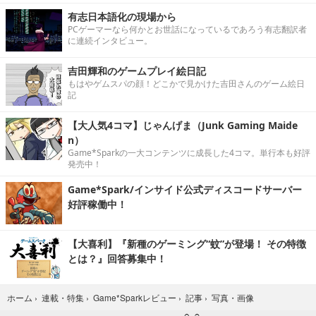
有志日本語化の現場から
PCゲーマーなら何かとお世話になっているであろう有志翻訳者
に連続インタビュー。
吉田輝和のゲームプレイ絵日記
もはやゲムスパの顔！どこかで見かけた吉田さんのゲーム絵日
記
【大人気4コマ】じゃんげま（Junk Gaming Maide
n）
Game*Sparkの一大コンテンツに成長した4コマ。単行本も好評
発売中！
Game*Spark/インサイド公式ディスコードサーバー
好評稼働中！
【大喜利】『新種のゲーミング“蚊”が登場！ その特徴
とは？』回答募集中！
写真・画像
ホーム
›
連載・特集
›
Game*Sparkレビュー
›
記事
›