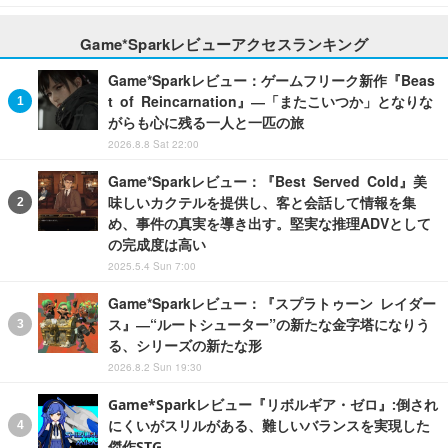
Game*Sparkレビューアクセスランキング
Game*Sparkレビュー：ゲームフリーク新作『Beas
t of Reincarnation』―「またこいつか」となりな
がらも心に残る一人と一匹の旅
2026.8.8 Sat 22:00
Game*Sparkレビュー：『Best Served Cold』美
味しいカクテルを提供し、客と会話して情報を集
め、事件の真実を導き出す。堅実な推理ADVとして
の完成度は高い
2025.5.4 Sun 7:00
Game*Sparkレビュー：『スプラトゥーン レイダー
ス』―“ルートシューター”の新たな金字塔になりう
る、シリーズの新たな形
2026.8.2 Sun 19:30
Game*Sparkレビュー『リボルギア・ゼロ』:倒され
にくいがスリルがある、難しいバランスを実現した
傑作STG