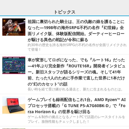
トピックス
祖国に裏切られた騎士は、王の仇敵の娘を護ることに
なった―1998年の海外SRPG不朽の名作『幻世録』全
面リメイク版、体験版配信開始。ダーティーヒーロー
が駆ける異色の戦記が令和に蘇る
約30年の歴史を誇る海外SRPGの不朽の名作が全面リメイクされ
て登場！
車が変形してロボになった、でも『ルート16』だった
―41年ぶり完全新作『ROUTE16R』開発者インタビュ
ー。新旧スタッフが語るシリーズの魂。そして41年
前、たった1人のために手作業で直した世界に1本だけ
の“幻のカセット”の話
長い時を経て受け継がれる過去と、新たに生まれるものとは。
ゲームプレイも録画配信もこれ1台。AMD Ryzen™ AI
プロセッサ搭載の「G TUNE P5-A7G60BK-D」で『Fo
rza Horizon 6』の世界を駆け回る
ゲーム＆制作の拠点となるノートPCで話題のレースタイトルを
プレイ。放熱性能もチェックしました！