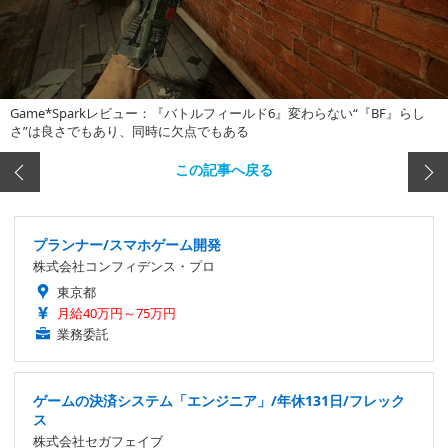
Game*Sparkレビュー：『バトルフィールド6』変わらない“『BF』らし
さ”は良さでもあり、同時に欠点でもある
この記事へ戻る
プランナー/スマホゲーム開発
株式会社コンフィデンス・プロ
東京都
月給40万円～75万円
業務委託
ゲームの決済システム「エンジニア」/年休131日/フレック
ス
株式会社セガフェイブ