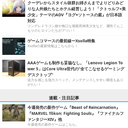
クーデレからスタイル抜群お姉さんまでよりどりみど
りな人外娘たちとホテル経営しよう！「クトゥルフ×美
少女」テーマのADV『ヨグ=ソトースの庭』が日本語
対応
ツンデレドラゴン娘や無口な複眼死神美少女など、属性てんこ
もりのヒロインたちがアツい！
ゲームコマースの最前線ーXsolla特集
Xsollaの最新情報はこちらから！
AAAゲームも制作も妥協なし。「Lenovo Legion To
wer 5」はCore Ultra世代の“全てこなせるゲーミング
デスクトップ”
迫力を感じる強力スペック。メンテナンスしやすい構造もあり
がたい！
連載・注目記事
今週発売の新作ゲーム『Beast of Reincarnation』
『MARVEL Tōkon: Fighting Souls』『ファイナルフ
ァンタジーXIV』他
今週発売の新作ゲームはこちら。