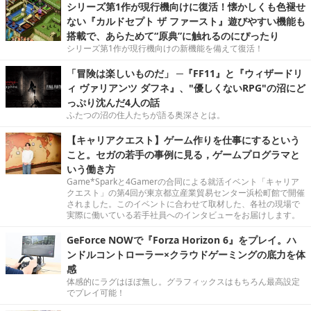
シリーズ第1作が現行機向けに復活！懐かしくも色褪せ
ない『カルドセプト ザ ファースト』遊びやすい機能も
搭載で、あらためて“原典”に触れるのにぴったり
シリーズ第1作が現行機向けの新機能を備えて復活！
「冒険は楽しいものだ」 ─『FF11』と『ウィザードリ
ィ ヴァリアンツ ダフネ』、"優しくないRPG"の沼にど
っぷり沈んだ4人の話
ふたつの沼の住人たちが語る奥深さとは。
【キャリアクエスト】ゲーム作りを仕事にするという
こと。セガの若手の事例に見る，ゲームプログラマと
いう働き方
Game*Sparkと4Gamerの合同による就活イベント「キャリア
クエスト」の第4回が東京都立産業貿易センター浜松町館で開催
されました。このイベントに合わせて取材した、各社の現場で
実際に働いている若手社員へのインタビューをお届けします。
GeForce NOWで『Forza Horizon 6』をプレイ。ハ
ンドルコントローラー×クラウドゲーミングの底力を体
感
体感的にラグはほぼ無し。グラフィックスはもちろん最高設定
でプレイ可能！