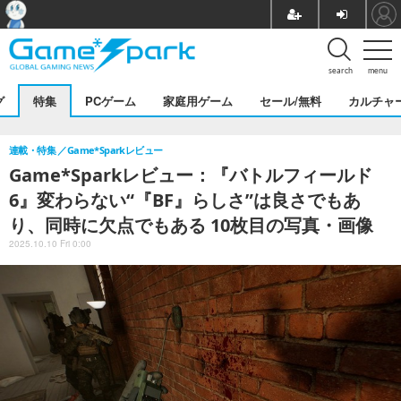
search
menu
グ
特集
PCゲーム
家庭用ゲーム
セール/無料
カルチャ
連載・特集
Game*Sparkレビュー
Game*Sparkレビュー：『バトルフィールド
6』変わらない“『BF』らしさ”は良さでもあ
り、同時に欠点でもある 10枚目の写真・画像
2025.10.10 Fri 0:00