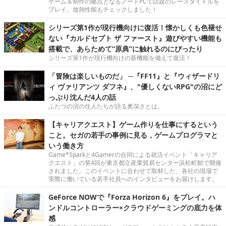
ゲーム＆制作の拠点となるノートPCで話題のレースタイトルを
プレイ。放熱性能もチェックしました！
シリーズ第1作が現行機向けに復活！懐かしくも色褪せ
ない『カルドセプト ザ ファースト』遊びやすい機能も
搭載で、あらためて“原典”に触れるのにぴったり
シリーズ第1作が現行機向けの新機能を備えて復活！
「冒険は楽しいものだ」 ─『FF11』と『ウィザードリ
ィ ヴァリアンツ ダフネ』、"優しくないRPG"の沼にど
っぷり沈んだ4人の話
ふたつの沼の住人たちが語る奥深さとは。
【キャリアクエスト】ゲーム作りを仕事にするという
こと。セガの若手の事例に見る，ゲームプログラマと
いう働き方
Game*Sparkと4Gamerの合同による就活イベント「キャリア
クエスト」の第4回が東京都立産業貿易センター浜松町館で開催
されました。このイベントに合わせて取材した、各社の現場で
実際に働いている若手社員へのインタビューをお届けします。
GeForce NOWで『Forza Horizon 6』をプレイ。ハ
ンドルコントローラー×クラウドゲーミングの底力を体
感