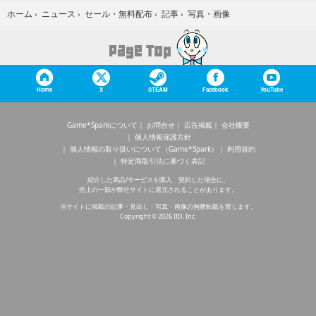
写真・画像
ホーム
›
ニュース
›
セール・無料配布
›
記事
›
Home
X
STEAM
Facebook
YouTube
Game*Sparkについて
お問合せ
広告掲載
会社概要
個人情報保護方針
個人情報の取り扱いについて（Game*Spark）
利用規約
特定商取引法に基づく表記
紹介した商品/サービスを購入、契約した場合に、
売上の一部が弊社サイトに還元されることがあります。
当サイトに掲載の記事・見出し・写真・画像の無断転載を禁じます。
Copyright © 2026 IID, Inc.