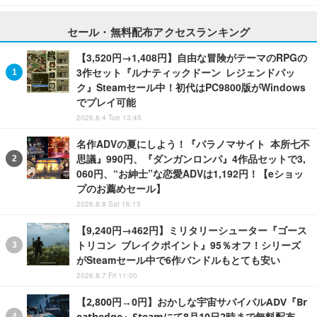
セール・無料配布アクセスランキング
【3,520円→1,408円】自由な冒険がテーマのRPGの
3作セット『ルナティックドーン レジェンドパッ
ク』Steamセール中！初代はPC9800版がWindows
でプレイ可能
2026.8.4 Tue 13:45
名作ADVの夏にしよう！『パラノマサイト 本所七不
思議』990円、『ダンガンロンパ』4作品セットで3,
060円、“お紳士”な恋愛ADVは1,192円！【eショッ
プのお薦めセール】
2026.8.8 Sat 16:15
【9,240円→462円】ミリタリーシューター『ゴース
トリコン ブレイクポイント』95％オフ！シリーズ
がSteamセール中で6作バンドルもとても安い
2026.8.7 Fri 11:00
【2,800円→0円】おかしな宇宙サバイバルADV『Br
eathedge』Steamにて8月10日2時まで無料配布―