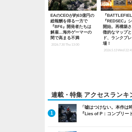
EAのCEOが約63億円の
『BATTLEFIE
総報酬を得る一方で
『REDSEC』
『BF6』開発者たちは
開始。再構築さ
解雇…海外ゲーマーの
徴的なマップと
間で高まる不満
ド、ランクプレ
場！
2026.7.30 Thu 13:00
2026.5.13 Wed 22:4
連載・特集 アクセスランキ
「嘘はつけない。本作は
『Lies of P：コンプリ