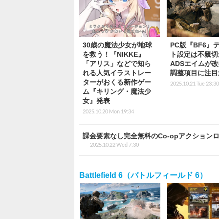
30歳の魔法少女が地球
PC版『BF6』
を救う！『NIKKE』
ト設定は不親切
「アリス」などで知ら
ADSエイムが
れる人気イラストレー
調整項目に注目
ターがおくる新作ゲー
2025.10.21 Tue 23:30
ム『キリング・魔法少
女』発表
2025.10.20 Mon 19:34
課金要素なし完全無料のCo-opアクションローグライク
2025.10.22 Wed 7:30
Battlefield 6（バトルフィールド 6）