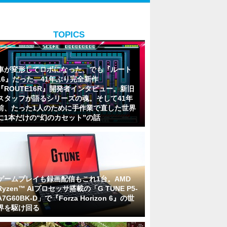
TOPICS
車が変形してロボになった、でも『ルート
16』だった―41年ぶり完全新作
『ROUTE16R』開発者インタビュー。新旧
スタッフが語るシリーズの魂。そして41年
前、たった1人のために手作業で直した世界
に1本だけの“幻のカセット”の話
ゲームプレイも録画配信もこれ1台。AMD
Ryzen™ AIプロセッサ搭載の「G TUNE P5-
A7G60BK-D」で『Forza Horizon 6』の世
界を駆け回る