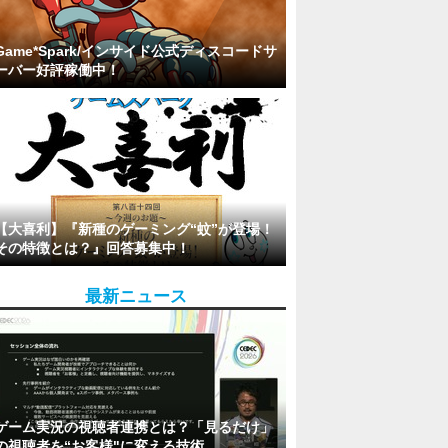
Game*Spark/インサイド公式ディスコードサ
ーバー好評稼働中！
【大喜利】『新種のゲーミング“蚊”が登場！
その特徴とは？』回答募集中！
最新ニュース
ゲーム実況の視聴者連携とは？「見るだけ」
の視聴者を“お客様"に変える技術