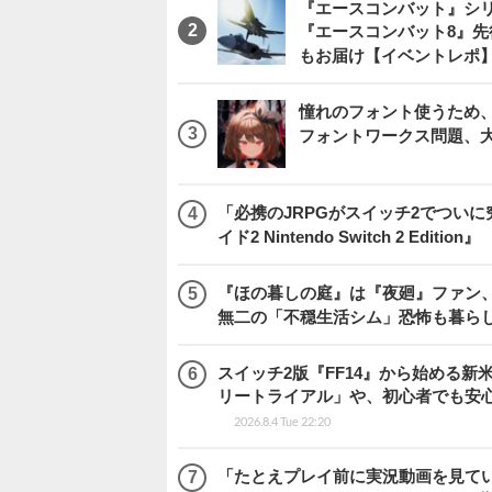
『エースコンバット』シ
『エースコンバット8』
もお届け【イベントレポ
憧れのフォント使うため、
フォントワークス問題、
「必携のJRPGがスイッチ2でつい
イド2 Nintendo Switch 2 Edition』
『ほの暮しの庭』は『夜廻』ファン、
無二の「不穏生活シム」恐怖も暮ら
スイッチ2版『FF14』から始める新
リートライアル」や、初心者でも安
2026.8.4 Tue 22:20
「たとえプレイ前に実況動画を見て