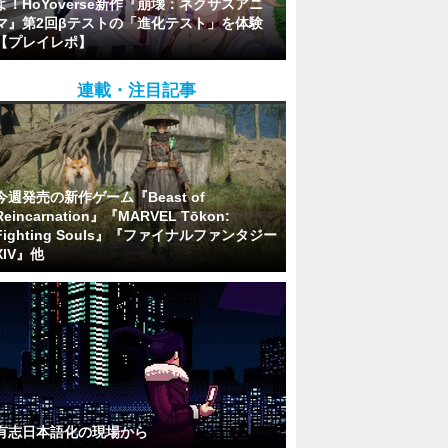
よ！HoYoverse新作『崩壊：ネクサスアニ
マ』第2回βテストの「進化テスト」を体験
【プレイレポ】
連載・注目記事
今週発売の新作ゲーム『Beast of
Reincarnation』『MARVEL Tōkon:
Fighting Souls』『ファイナルファンタジー
XIV』他
有志日本語化の現場から