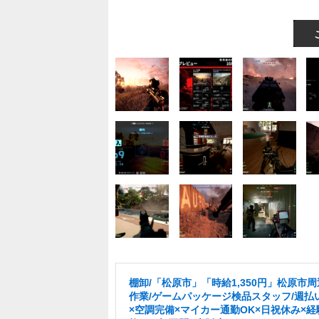
棚卸/「松原市」「時給1,350円」松原市
作業/ゲームパッケージ検品スタッフ/週払い
×空調完備×マイカー通勤OK×日祝休み×経