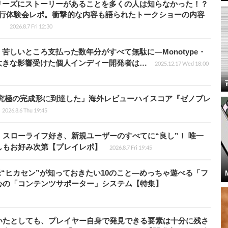
リーズにストーリーがあることを多くの人は知らなかった！？
先行体験会レポ。衝撃的な内容も語られたトークショーの内容
】
2026.8.7 Fri 12:30
苦しいところ支払った数年分がすべて無駄に―Monotype・
大きな影響受けた個人インディー開発者は…
2025.12.17 Wed 18:00
に究極の完成形に到達した」海外レビューハイスコア『ゼノブレ
2026.8.6 Thu 19:45
スローライフ好き、新規ユーザーのすべてに“良し”！ 唯一
しもお好み次第【プレイレポ】
2026.8.7 Fri 19:45
米“ヒカセン”が知っておきたい10のこと―めっちゃ遊べる「フ
心の「コンテンツサポーター」システム【特集】
いたとしても、プレイヤー自身で発見できる要素は十分に残さ