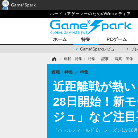
Game*Spark
ハードコアゲーマーのためのWebメディア
ホーム
特集
PCゲーム
Game*Sparkレビュー
プ
ホーム
›
連載・特集
›
特集
›
記事
›
写真・画像
連載・特集
特集
近距離戦が熱い
28日開始！新
ジュ」など注目
『バトルフィールド 6』シーズン1が1