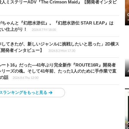
ステリーADV『The Crimson Maid』【開発者インタビ
ちゃんと『幻想水滸伝』。『幻想水滸伝 STAR LEAP』は
ない仕上がり！
2026.8.7 Fri 18:00
作してきたが、新しいジャンルに挑戦したいと思った」2D横ス
l』【開発者インタビュー】
2026.8.3 Mon 17:30
ト16』だった―41年ぶり完全新作『ROUTE16R』開発者
リーズの魂。そして41年前、たった1人のために手作業で直
”の話
2026.8.6 Thu 12:00
スランキングをもっと見る