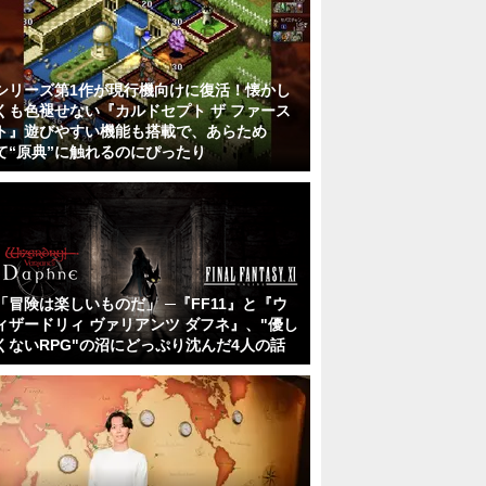
シリーズ第1作が現行機向けに復活！懐かし
くも色褪せない『カルドセプト ザ ファース
ト』遊びやすい機能も搭載で、あらため
て“原典”に触れるのにぴったり
「冒険は楽しいものだ」 ─『FF11』と『ウ
ィザードリィ ヴァリアンツ ダフネ』、"優し
くないRPG"の沼にどっぷり沈んだ4人の話