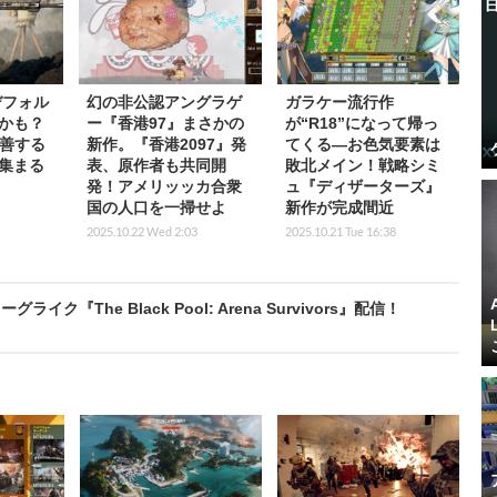
デフォル
幻の非公認アングラゲ
ガラケー流行作
かも？
ー『香港97』まさかの
が“R18”になって帰っ
改善する
新作。『香港2097』発
てくる―お色気要素は
集まる
表、原作者も共同開
敗北メイン！戦略シミ
発！アメリッッカ合衆
ュ『ディザーターズ』
国の人口を一掃せよ
新作が完成間近
2025.10.22 Wed 2:03
2025.10.21 Tue 16:38
『The Black Pool: Arena Survivors』配信！