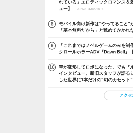
れている」エロティックロマンス＆殺人ミ
ュー】
2026.8.3 Mon 18:50
モバイル向け新作は“やってること”が
「基本無料だから」と舐めてかかれ
「これまではノベルゲームのみを制
クロールホラーADV『Dawn Bel
車が変形してロボになった、でも『ルー
インタビュー。新旧スタッフが語るシ
した世界に1本だけの“幻のカセット
アクセ