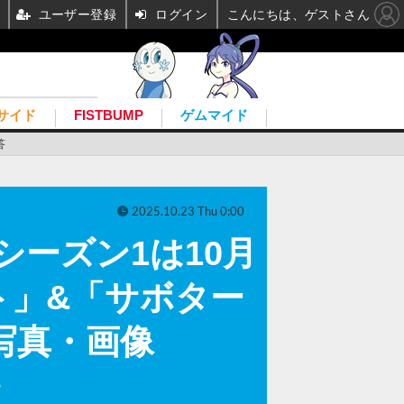
ユーザー登録
ログイン
こんにちは、ゲストさん
サイド
FISTBUMP
ゲムマイド
答
2025.10.23 Thu 0:00
ーズン1は10月
ト」&「サボター
写真・画像
。