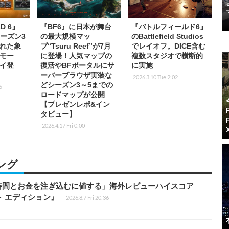
LD 6』
『BF6』に日本が舞台
『バトルフィールド6』
シーズン3
の最大規模マッ
のBattlefield Studios
れた象
プ“Tsuru Reef”が7月
でレイオフ。DICE含む
モー
に登場！人気マップの
複数スタジオで横断的
イ登
復活やBFポータルにサ
に実施
ーバーブラウザ実装な
2026.3.10 Tue 2:02
どシーズン3～5までの
5
ロードマップが公開
【プレゼンレポ&イン
タビュー】
2026.4.17 Fri 0:00
ング
時間とお金を注ぎ込むに値する」海外レビューハイスコア
ート エディション』
2026.8.7 Fri 20:36