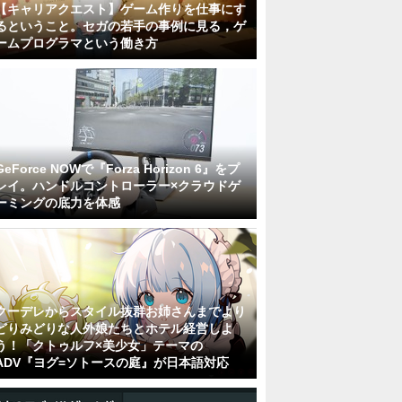
【キャリアクエスト】ゲーム作りを仕事にす
るということ。セガの若手の事例に見る，ゲ
ームプログラマという働き方
GeForce NOWで『Forza Horizon 6』をプ
レイ。ハンドルコントローラー×クラウドゲ
ーミングの底力を体感
クーデレからスタイル抜群お姉さんまでより
どりみどりな人外娘たちとホテル経営しよ
う！「クトゥルフ×美少女」テーマの
ADV『ヨグ=ソトースの庭』が日本語対応