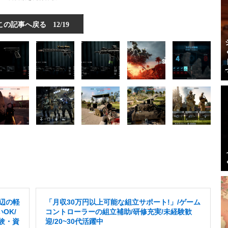
この記事へ戻る
12/19
周辺の軽
「月収30万円以上可能な組立サポート!」/ゲーム
OK/
コントローラーの組立補助/研修充実/未経験歓
験・資
迎/20~30代活躍中