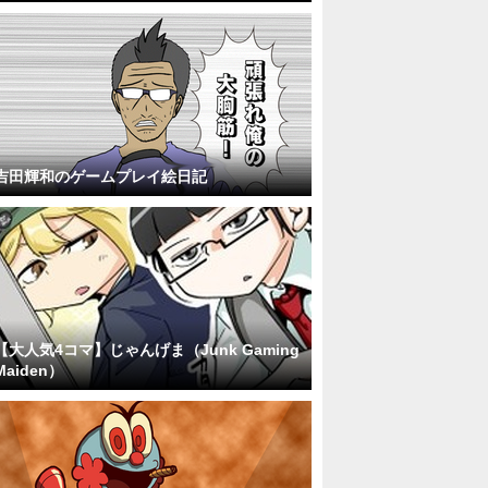
吉田輝和のゲームプレイ絵日記
【大人気4コマ】じゃんげま（Junk Gaming
Maiden）