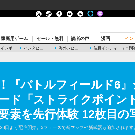
家庭用ゲーム
セール・無料
読者の声
漫画
イン
レイレポ
インタビュー
海外レビュー
注目インディーミニ問
！『バトルフィールド6』シ
モード「ストライクポイン
要素を先行体験 12枚目の
0月28日より配信開始。3フェーズで新マップや新武器も追加されます