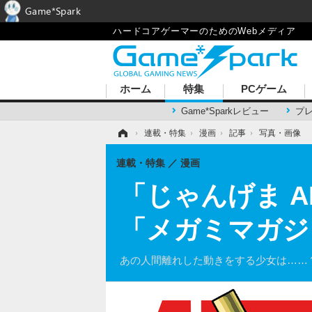
Game*Spark
ハードコアゲーマーのためのWebメディア
ホーム
特集
PCゲーム
Game*Sparkレビュー
プ
ホーム
›
連載・特集
›
漫画
›
記事
›
写真・画像
連載・特集
漫画
「じゃんげま AL
「メガミマガジ
あの人間離れした動きをする少女は……