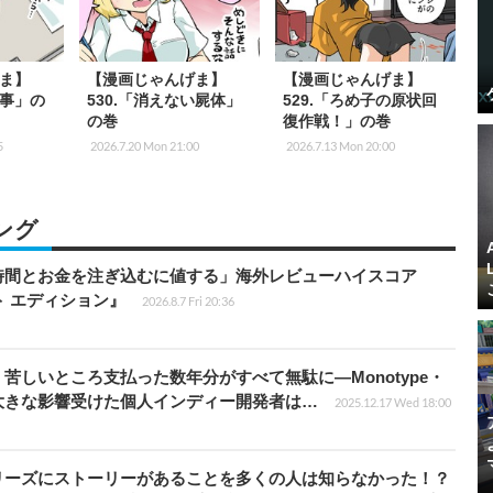
ま】
【漫画じゃんげま】
【漫画じゃんげま】
仕事」の
530.「消えない屍体」
529.「ろめ子の原状回
の巻
復作戦！」の巻
5
2026.7.20 Mon 21:00
2026.7.13 Mon 20:00
ング
時間とお金を注ぎ込むに値する」海外レビューハイスコア
ート エディション』
2026.8.7 Fri 20:36
苦しいところ支払った数年分がすべて無駄に―Monotype・
大きな影響受けた個人インディー開発者は…
2025.12.17 Wed 18:00
リーズにストーリーがあることを多くの人は知らなかった！？