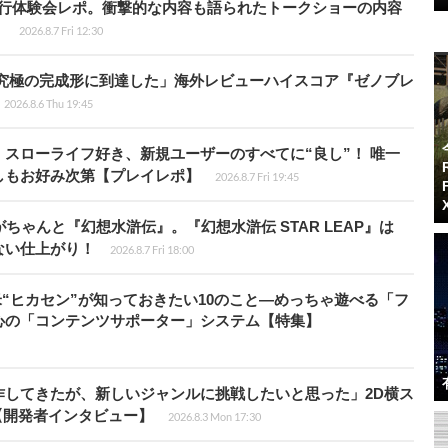
先行体験会レポ。衝撃的な内容も語られたトークショーの内容
】
2026.8.7 Fri 12:30
に究極の完成形に到達した」海外レビューハイスコア『ゼノブレ
2026.8.6 Thu 19:45
スローライフ好き、新規ユーザーのすべてに“良し”！ 唯一
しもお好み次第【プレイレポ】
2026.8.7 Fri 19:45
ちゃんと『幻想水滸伝』。『幻想水滸伝 STAR LEAP』は
ない仕上がり！
2026.8.7 Fri 18:00
米“ヒカセン”が知っておきたい10のこと―めっちゃ遊べる「フ
心の「コンテンツサポーター」システム【特集】
作してきたが、新しいジャンルに挑戦したいと思った」2D横ス
l』【開発者インタビュー】
2026.8.3 Mon 17:30