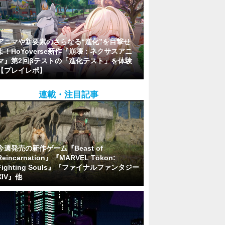
アニマや新要素のさらなる“進化”を目撃せ
よ！HoYoverse新作『崩壊：ネクサスアニ
マ』第2回βテストの「進化テスト」を体験
【プレイレポ】
連載・注目記事
今週発売の新作ゲーム『Beast of
Reincarnation』『MARVEL Tōkon:
Fighting Souls』『ファイナルファンタジー
XIV』他