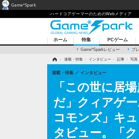
Game*Spark
ハードコアゲーマーのためのWebメディア
ホーム
特集
PCゲーム
Game*Sparkレビュー
プ
ホーム
›
連載・特集
›
インタビュー
›
記事
›
写真
連載・特集
インタビュー
「この世に居場
だ」クィアゲームの
コモンズ」キュ
タビュー。「ク