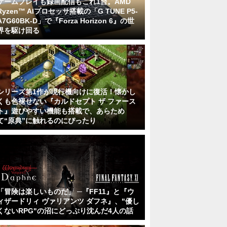
ゲームプレイも録画配信もこれ1台。AMD
Ryzen™ AIプロセッサ搭載の「G TUNE P5-
A7G60BK-D」で『Forza Horizon 6』の世
界を駆け回る
シリーズ第1作が現行機向けに復活！懐かし
くも色褪せない『カルドセプト ザ ファース
ト』遊びやすい機能も搭載で、あらため
て“原典”に触れるのにぴったり
「冒険は楽しいものだ」 ─『FF11』と『ウ
ィザードリィ ヴァリアンツ ダフネ』、"優し
くないRPG"の沼にどっぷり沈んだ4人の話