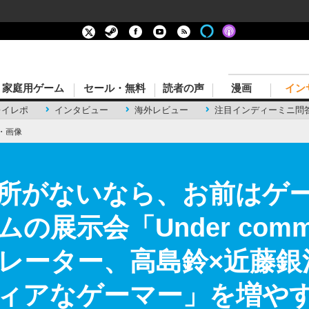
家庭用ゲーム
セール・無料
読者の声
漫画
イン
レイレポ
インタビュー
海外レビュー
注目インディーミニ問
・画像
所がないなら、お前はゲ
展示会「Under commo
レーター、高島鈴×近藤銀
ィアなゲーマー」を増や