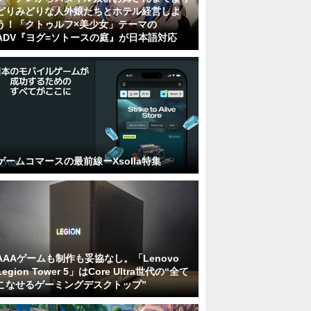
どりみどりな人外娘たちとホテル経営しよ
う！「クトゥルフ×美少女」テーマの
ADV『ヨグ=ソトースの庭』が日本語対応
ゲームコマースの最前線ーXsolla特集
AAAゲームも制作も妥協なし。「Lenovo
Legion Tower 5」はCore Ultra世代の“全て
こなせるゲーミングデスクトップ”