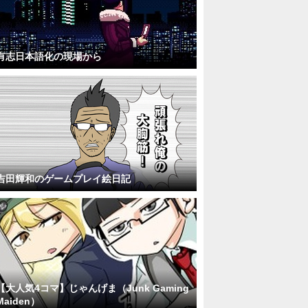
有志日本語化の現場から
吉田輝和のゲームプレイ絵日記
【大人気4コマ】じゃんげま（Junk Gaming
Maiden）