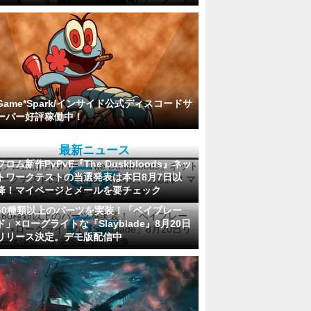
Game*Spark/インサイド公式ディスコードサ
ーバー好評稼働中！
最新ニュース
フロム新作PvPvE『The Duskbloods』ネッ
トワークテストの当選発表は本日8月7日以
降！マイページとメールを要チェック
60種類以上のパーツを実装！「ベイブレー
ド」×ローグライトな『Slayblade』8月20日
リリース決定。デモ版配信中