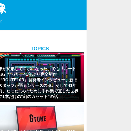
像
て
TOPICS
車が変形してロボになった、でも『ルート
16』だった―41年ぶり完全新作
『ROUTE16R』開発者インタビュー。新旧
スタッフが語るシリーズの魂。そして41年
前、たった1人のために手作業で直した世界
に1本だけの“幻のカセット”の話