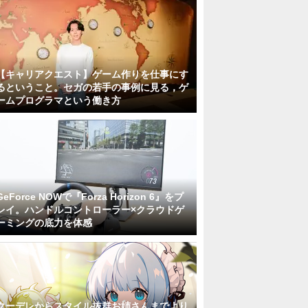
【キャリアクエスト】ゲーム作りを仕事にす
るということ。セガの若手の事例に見る，ゲ
ームプログラマという働き方
GeForce NOWで『Forza Horizon 6』をプ
レイ。ハンドルコントローラー×クラウドゲ
ーミングの底力を体感
クーデレからスタイル抜群お姉さんまでより