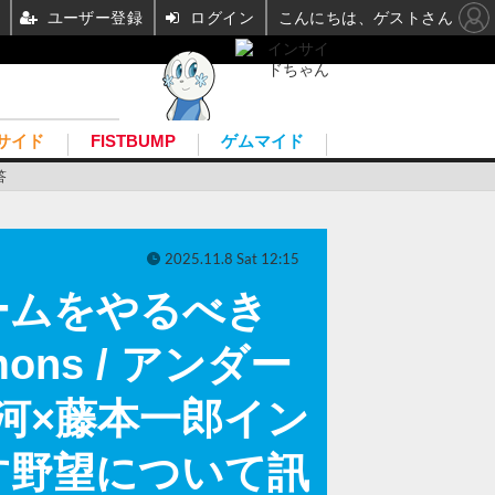
ユーザー登録
ログイン
こんにちは、ゲストさん
サイド
FISTBUMP
ゲムマイド
答
2025.11.8 Sat 12:15
ームをやるべき
ns / アンダー
河×藤本一郎イン
す野望について訊