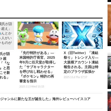
「先行特許がある」―
X（旧Twitter）「凍結
氏が語
米国特許庁長官、2025
祭り」トレンド入り―
ト超
年9月に任天堂が取得し
大規模アカウント凍結
「『な
た「サブキャラクター
報告される。主因は特
』と思
を呼び出し戦わせる」
定のブラウザ拡張か
こそ新
『ポケモン』特許の再
2025.11.6 Thu 17:57
れる」
審査を指示
2025.11.5 Wed 15:15
のジャンルに新たな王が誕生した」海外レビューハイスコア