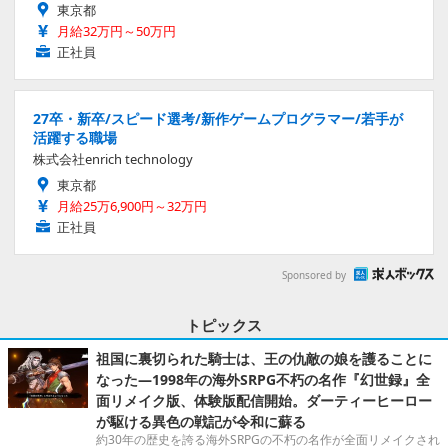
東京都
月給32万円～50万円
正社員
27卒・新卒/スピード選考/新作ゲームプログラマー/若手が
活躍する職場
株式会社enrich technology
東京都
月給25万6,900円～32万円
正社員
Sponsored by
トピックス
祖国に裏切られた騎士は、王の仇敵の娘を護ることに
なった―1998年の海外SRPG不朽の名作『幻世録』全
面リメイク版、体験版配信開始。ダーティーヒーロー
が駆ける異色の戦記が令和に蘇る
約30年の歴史を誇る海外SRPGの不朽の名作が全面リメイクされ