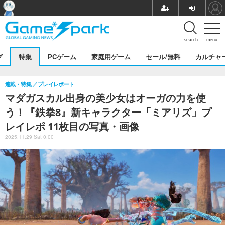
search
menu
グ
特集
PCゲーム
家庭用ゲーム
セール/無料
カルチャ
連載・特集
プレイレポート
マダガスカル出身の美少女はオーガの力を使
う！『鉄拳8』新キャラクター「ミアリズ」プ
レイレポ 11枚目の写真・画像
2025.11.29 Sat 0:00