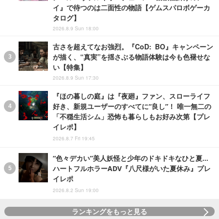
イ』で待つのは二面性の物語【ゲムスパロボゲーカ
タログ】
2026.8.9 Sun 18:00
古さを超えてなお強烈。『CoD: BO』キャンペーン
が描く、“真実”を揺さぶる物語体験は今も色褪せな
い【特集】
2026.8.9 Sun 17:30
『ほの暮しの庭』は『夜廻』ファン、スローライフ
好き、新規ユーザーのすべてに“良し”！ 唯一無二の
「不穏生活シム」恐怖も暮らしもお好み次第【プレ
イレポ】
2026.8.7 Fri 19:45
“色々デカい”美人妖怪と少年のドキドキなひと夏…
ハートフルホラーADV『八尺様がいた夏休み』プレ
イレポ
2026.8.2 Sun 19:00
ランキングをもっと見る