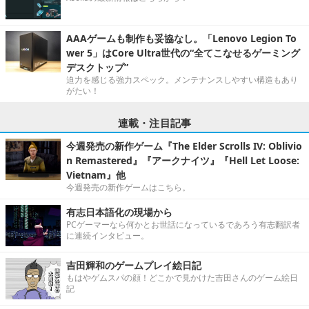
AAAゲームも制作も妥協なし。「Lenovo Legion To
wer 5」はCore Ultra世代の“全てこなせるゲーミング
デスクトップ”
迫力を感じる強力スペック。メンテナンスしやすい構造もあり
がたい！
連載・注目記事
今週発売の新作ゲーム『The Elder Scrolls IV: Oblivio
n Remastered』『アークナイツ』『Hell Let Loose:
Vietnam』他
今週発売の新作ゲームはこちら。
有志日本語化の現場から
PCゲーマーなら何かとお世話になっているであろう有志翻訳者
に連続インタビュー。
吉田輝和のゲームプレイ絵日記
もはやゲムスパの顔！どこかで見かけた吉田さんのゲーム絵日
記