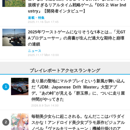
規模すぎるリアルタイム戦略ゲーム『DSS 2: War Ind
ustry』【開発者インタビュー】
連載・特集
2025.11.16 Sun 17:45
2025年ワーストゲームになりそうな1本とは…「元GT
Aプロデューサー」の肩書が生んだ過大な期待と崩壊
の連鎖
ニュース
2025.11.17 Mon 13:00
プレイレポートアクセスランキング
走り屋の聖地にマルチプレイという新風が舞い込ん
だ『JDM: Japanese Drift Master』大型アプ
デ。“あの峠”が見える「群玉県」に、ついに走り屋
仲間がやってきた
2026.8.9 Sun 14:00
毎朝美少女らに起こされる。なんだここはパラダイ
スかな！アンドロイド美少女プラモ原作ビジュアル
ノベル『ヴァルキリーチューン：機械仕掛けのア