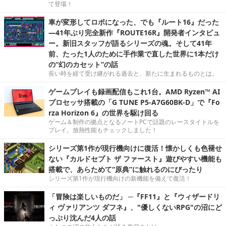
て登場！
車が変形してロボになった、でも『ルート16』だった
―41年ぶり完全新作『ROUTE16R』開発者インタビュ
ー。新旧スタッフが語るシリーズの魂。そして41年
前、たった1人のために手作業で直した世界に1本だけ
の“幻のカセット”の話
長い時を経て受け継がれる過去と、新たに生まれるものとは。
ゲームプレイも録画配信もこれ1台。AMD Ryzen™ AI
プロセッサ搭載の「G TUNE P5-A7G60BK-D」で『Fo
rza Horizon 6』の世界を駆け回る
ゲーム＆制作の拠点となるノートPCで話題のレースタイトルを
プレイ。放熱性能もチェックしました！
シリーズ第1作が現行機向けに復活！懐かしくも色褪せ
ない『カルドセプト ザ ファースト』遊びやすい機能も
搭載で、あらためて“原典”に触れるのにぴったり
シリーズ第1作が現行機向けの新機能を備えて復活！
「冒険は楽しいものだ」 ─『FF11』と『ウィザードリ
ィ ヴァリアンツ ダフネ』、"優しくないRPG"の沼にど
っぷり沈んだ4人の話