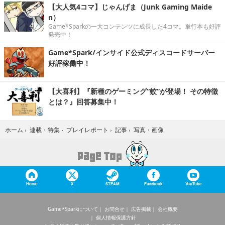
【大人気4コマ】じゃんげま（Junk Gaming Maide
n）
Game*Sparkの一大コンテンツに成長した4コマ。単行本も好評
発売中！
Game*Spark/インサイド公式ディスコードサーバー
好評稼働中！
【大喜利】『新種のゲーミング“蚊”が登場！ その特徴
とは？』回答募集中！
写真・画像
ホーム
›
連載・特集
›
プレイレポート
›
記事
›
Home
X
STEAM
Facebook
YouTube
Game*Sparkについて
お問合せ
広告掲載
会社概要
個人情報保護方針