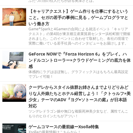
ふたつの沼の住人たちが語る奥深さとは。
【キャリアクエスト】ゲーム作りを仕事にするという
こと。セガの若手の事例に見る，ゲームプログラマと
いう働き方
Game*Sparkと4Gamerの合同による就活イベント「キャリア
クエスト」の第4回が東京都立産業貿易センター浜松町館で開催
されました。このイベントに合わせて取材した、各社の現場で
実際に働いている若手社員へのインタビューをお届けします。
GeForce NOWで『Forza Horizon 6』をプレイ。ハ
ンドルコントローラー×クラウドゲーミングの底力を体
感
体感的にラグはほぼ無し。グラフィックスはもちろん最高設定
でプレイ可能！
クーデレからスタイル抜群お姉さんまでよりどりみど
りな人外娘たちとホテル経営しよう！「クトゥルフ×美
少女」テーマのADV『ヨグ=ソトースの庭』が日本語
対応
ツンデレドラゴン娘や無口な複眼死神美少女など、属性てんこ
もりのヒロインたちがアツい！
ゲームコマースの最前線ーXsolla特集
Xsollaの最新情報はこちらから！