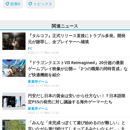
鉄拳8
トピックス
関連ニュース
『タルコフ』正式リリース直後にトラブル多発。開発
元が謝罪し、全プレイヤーへ補填
PC
2025.11.17 Mon 10:28
『ドラゴンクエストVII Reimagined』20分超の最新
ゲームプレイ映像が公開―「2つの職業の同時育成」な
ど快適機能を紹介
家庭用ゲーム
2025.11.17 Mon 14:30
円安だし日本の賃金は安いから仕方ない！？日本語限
定PS5の発売に対し議論する海外ゲーマーたち
家庭用ゲーム
2025.11.17 Mon 11:30
「みんな「未完成っぽくて遊び始めるのが難しい」と
言いながら遊び続けてしまってるみたいなんだ…」大