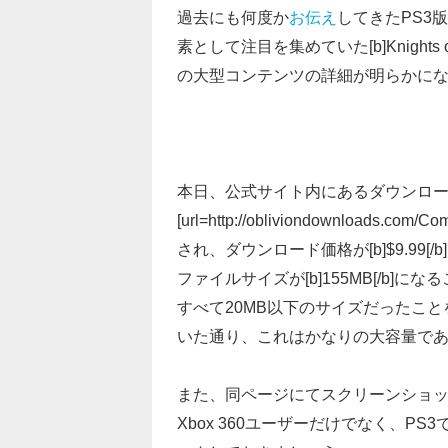
過去にも何度か
お伝え
してきたPS3版のT
素として注目を集めていた[b]Knights o
の大型コンテンツの詳細が明らかに
本日、公式サイト内にあるダウンロードストアに
[url=http://obliviondownloads.co
され、ダウンロード価格が[b]$9.99
ファイルサイズが[b]155MB[/b
すべて20MB以下のサイズだったことを
いた通り、これはかなりの大容量で
また、同ページにてスクリーンショッ
Xbox 360ユーザーだけでなく、PS