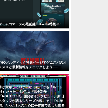
ゲームコマースの最前線ーXsolla特集
THQノルディック特集ページでゲムスパのオ
ススメと最新情報をチェックしよう
車が変形してロボになった、でも『ルート
16』だった―41年ぶり完全新作
『ROUTE16R』開発者インタビュー。新旧
スタッフが語るシリーズの魂。そして41年
前、たった1人のために手作業で直した世界