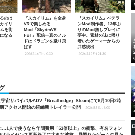
るのは
『スカイリム』を全身
『スカイリム』ベテラ
カイリ
VRで楽しめる
ンMod制作者、13年ぶ
ームを街
Mod『SkyrimVR
りのMod無しプレイに
になる
FBT』配信―真のノル
夢中。素材の味に帰り
ドはドラゴンを蹴り飛
着いたゲーマーからの
ばす
共感続出
2026.7.16 Thu 0:30
2026.5.15 Fri 21:30
グ
宇宙サバイバルADV『Breathedge』Steamにて8月10日2時
早期アクセス開始の続編新トレイラー公開
2026.8.8 Sat 6:00
上に…1人で使うなら年間費用「53倍以上」の衝撃、有名フォン
向けライセンス更新終了に大きな波紋―見慣れたゲームの見た