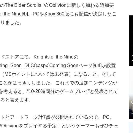
he Elder Scrolls IV: Oblivionに新しく加わる追加要
f the Nine[/b]。PCやXbox 360版にも配信が決定したこ
なりました。
て、Knights of the Nineの
m/Coming_Soon_DLC8.aspx]Coming Soonページ[/url]が設置
[/b]（MSポイントについては未発表）になること、そして
]になることがはっきりしました。これまでの追加コンテンツが
考えると、“10-20時間分のゲームプレイ”と発表されて
あると言えます。
トとアートワーク計7点が公開されているので、PC、
3でOblivionをプレイする予定！というゲーマーもぜひチェ