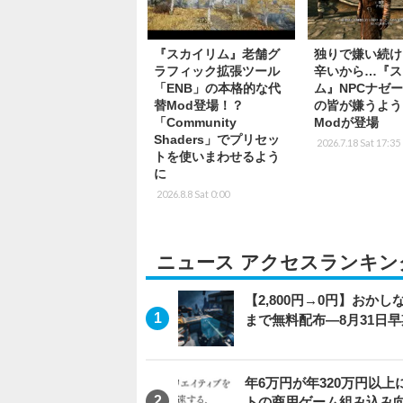
『スカイリム』老舗グ
独りで嫌い続け
ラフィック拡張ツール
辛いから…『ス
「ENB」の本格的な代
ム』NPCナゼ
替Mod登場！？
の皆が嫌うよう
「Community
Modが登場
Shaders」でプリセッ
2026.7.18 Sat 17:35
トを使いまわせるよう
に
2026.8.8 Sat 0:00
ニュース アクセスランキン
【2,800円→0円】おかしな
まで無料配布―8月31日
年6万円が年320万円以
トの商用ゲーム組み込み