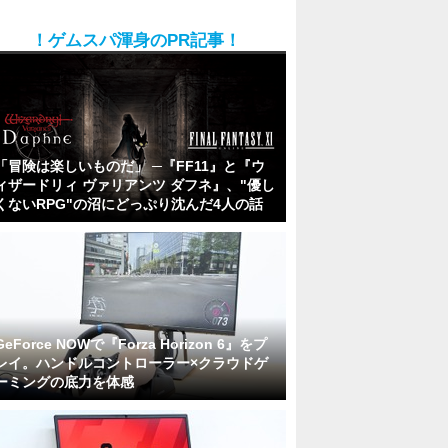
！ゲムスパ渾身のPR記事！
「冒険は楽しいものだ」 ─『FF11』と『ウ
ィザードリィ ヴァリアンツ ダフネ』、"優し
くないRPG"の沼にどっぷり沈んだ4人の話
GeForce NOWで『Forza Horizon 6』をプ
レイ。ハンドルコントローラー×クラウドゲ
ーミングの底力を体感