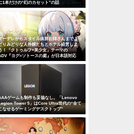
に1本だけの“幻のカセット”の話
クーデレからスタイル抜群お姉さんまでより
どりみどりな人外娘たちとホテル経営しよ
う！「クトゥルフ×美少女」テーマの
ADV『ヨグ=ソトースの庭』が日本語対応
AAAゲームも制作も妥協なし。「Lenovo
Legion Tower 5」はCore Ultra世代の“全て
こなせるゲーミングデスクトップ”