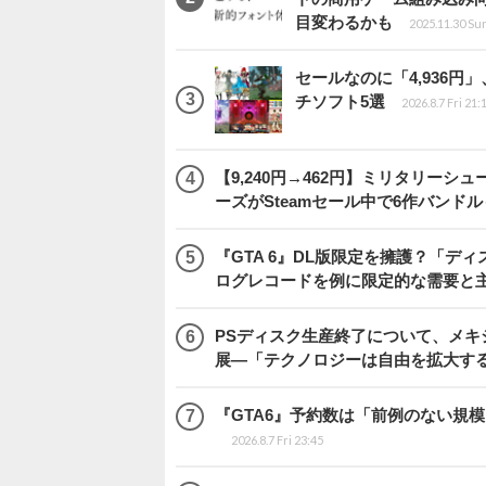
目変わるかも
2025.11.30 Su
セールなのに「4,936円
チソフト5選
2026.8.7 Fri 21:
【9,240円→462円】ミリタリー
ーズがSteamセール中で6作バンド
『GTA 6』DL版限定を擁護？「
ログレコードを例に限定的な需要と
PSディスク生産終了について、メ
展―「テクノロジーは自由を拡大す
『GTA6』予約数は「前例のない規
2026.8.7 Fri 23:45