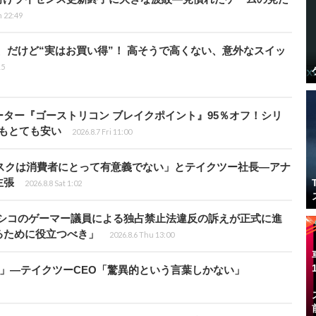
n 22:49
」、だけど“実はお買い得”！ 高そうで高くない、意外なスイッ
15
シューター『ゴーストリコン ブレイクポイント』95％オフ！シリ
ルもとても安い
2026.8.7 Fri 11:00
ディスクは消費者にとって有意義でない」とテイクツー社長―アナ
主張
2026.8.8 Sat 1:02
キシコのゲーマー議員による独占禁止法違反の訴えが正式に進
るために役立つべき」
2026.8.6 Thu 13:00
模」―テイクツーCEO「驚異的という言葉しかない」