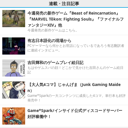
連載・注目記事
今週発売の新作ゲーム『Beast of Reincarnation』
『MARVEL Tōkon: Fighting Souls』『ファイナルフ
ァンタジーXIV』他
今週発売の新作ゲームはこちら。
有志日本語化の現場から
PCゲーマーなら何かとお世話になっているであろう有志翻訳者
に連続インタビュー。
吉田輝和のゲームプレイ絵日記
もはやゲムスパの顔！どこかで見かけた吉田さんのゲーム絵日
記
【大人気4コマ】じゃんげま（Junk Gaming Maide
n）
Game*Sparkの一大コンテンツに成長した4コマ。単行本も好評
発売中！
Game*Spark/インサイド公式ディスコードサーバー
好評稼働中！