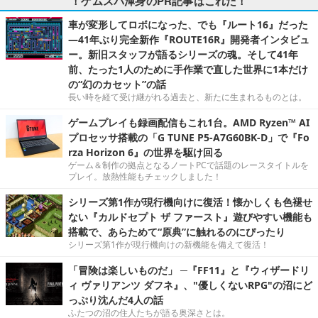
！ゲムスパ渾身のPR記事はこれだ！
車が変形してロボになった、でも『ルート16』だった
―41年ぶり完全新作『ROUTE16R』開発者インタビュ
ー。新旧スタッフが語るシリーズの魂。そして41年
前、たった1人のために手作業で直した世界に1本だけ
の“幻のカセット”の話
長い時を経て受け継がれる過去と、新たに生まれるものとは。
ゲームプレイも録画配信もこれ1台。AMD Ryzen™ AI
プロセッサ搭載の「G TUNE P5-A7G60BK-D」で『Fo
rza Horizon 6』の世界を駆け回る
ゲーム＆制作の拠点となるノートPCで話題のレースタイトルを
プレイ。放熱性能もチェックしました！
シリーズ第1作が現行機向けに復活！懐かしくも色褪せ
ない『カルドセプト ザ ファースト』遊びやすい機能も
搭載で、あらためて“原典”に触れるのにぴったり
シリーズ第1作が現行機向けの新機能を備えて復活！
「冒険は楽しいものだ」 ─『FF11』と『ウィザードリ
ィ ヴァリアンツ ダフネ』、"優しくないRPG"の沼にど
っぷり沈んだ4人の話
ふたつの沼の住人たちが語る奥深さとは。