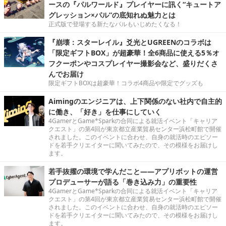
ースの『パルワールド』プレイヤーに訊く“キュートア
グレッション×パル”の底知れぬ魅力とは
正式版で登場する新たなパルもいじめたくなる！
『崩壊：スターレイル』爻光とUGREENのコラボは
「限定ギフトBOX」が超豪華！全6商品に使える5％オ
フクーポンやコスプレイヤー撮影会など、盛りだくさ
んでお届け
限定ギフトBOXは超豪華！コラボ4商品や限定でグッズも
Aimingのエンジニアは、上下関係のない社内で自主的
に働き、「好き」を仕事にしていく
4GamerとGame*Sparkの合同による就活イベント「キャリア
クエスト」の第4回が東京都立産業貿易センター浜松町館で開催
されました。このイベントに合わせ、自身の就活時のエピソー
ドを若手クリエイターに聞いてみたので、その模様をお届けし
ます。
若手抜擢の環境で学んだこと――アプリボットの運営
プロデューサーが語る「巻き込み力」の重要性
4GamerとGame*Sparkの合同による就活イベント「キャリア
クエスト」の第4回が東京都立産業貿易センター浜松町館で開催
されました。このイベントに合わせ、自身の就活時のエピソー
ドを若手クリエイターに聞いてみたので、その模様をお届けし
ます。