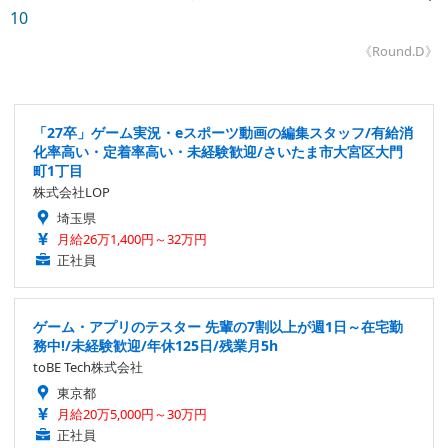
10
《Round.D》
「27卒」ゲーム実況・eスポーツ動画の編集スタッフ/有給消
化率高い・定着率高い・未経験歓迎/さいたま市大宮区大門
町1丁目
株式会社LOP
埼玉県
月給26万1,400円～32万円
正社員
ゲーム・アプリのテスター 先輩の7割以上が週1日～在宅勤
務中!/未経験歓迎/年休125日/残業月5h
toBE Tech株式会社
東京都
月給20万5,000円～30万円
正社員