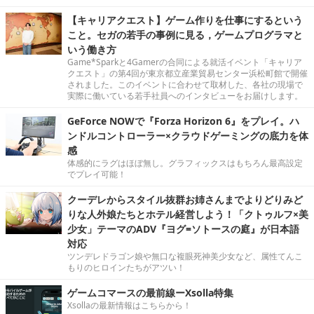
【キャリアクエスト】ゲーム作りを仕事にするという
こと。セガの若手の事例に見る，ゲームプログラマと
いう働き方
Game*Sparkと4Gamerの合同による就活イベント「キャリア
クエスト」の第4回が東京都立産業貿易センター浜松町館で開催
されました。このイベントに合わせて取材した、各社の現場で
実際に働いている若手社員へのインタビューをお届けします。
GeForce NOWで『Forza Horizon 6』をプレイ。ハ
ンドルコントローラー×クラウドゲーミングの底力を体
感
体感的にラグはほぼ無し。グラフィックスはもちろん最高設定
でプレイ可能！
クーデレからスタイル抜群お姉さんまでよりどりみど
りな人外娘たちとホテル経営しよう！「クトゥルフ×美
少女」テーマのADV『ヨグ=ソトースの庭』が日本語
対応
ツンデレドラゴン娘や無口な複眼死神美少女など、属性てんこ
もりのヒロインたちがアツい！
ゲームコマースの最前線ーXsolla特集
Xsollaの最新情報はこちらから！