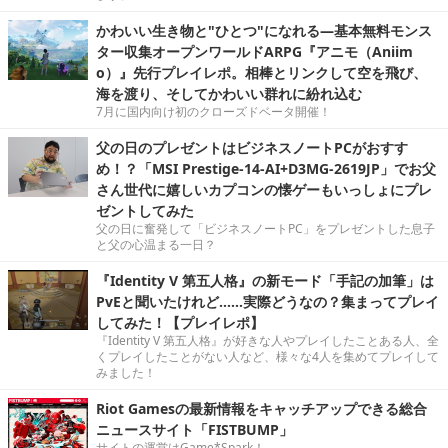
かわいい生き物と"ひとつ"になれる―基本無料モンス
ター収集オープンワールドARPG『アニモ（Aniim
o）』先行プレイレポ。相棒とリンクして空を飛び、
海を渡り、そしてかわいい群れに紛れ込む
7月に国内向け初のクローズドベータ開催！
父の日のプレゼントはビジネスノートPCがおすす
め！？「MSI Prestige-14-AI+D3MG-2619JP」でお父
さん世代に嬉しいカプコンの懐ゲーもいっしょにプレ
ゼントしてみた
父の日に奮発して「ビジネスノートPC」をプレゼントした息子
と父の心温まる一日？
『Identity V 第五人格』の新モード「手記の加筆」は
PvEと聞いたけれど……実際どうなの？集まってプレイ
してみた！【プレイレポ】
『Identity V 第五人格』が好きな人やプレイしたことある人、全
くプレイしたことがない人など、様々な4人を集めてプレイして
みました！
Riot Gamesの最新情報をキャッチアップできる総合
ニュースサイト「FISTBUMP」
サイトの運営はGame*Spark！