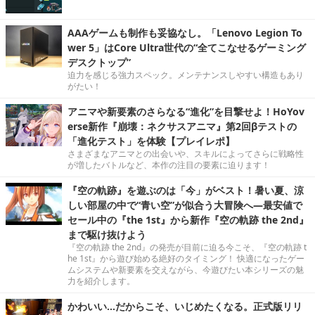
AAAゲームも制作も妥協なし。「Lenovo Legion To
wer 5」はCore Ultra世代の“全てこなせるゲーミング
デスクトップ”
迫力を感じる強力スペック。メンテナンスしやすい構造もあり
がたい！
アニマや新要素のさらなる“進化”を目撃せよ！HoYov
erse新作『崩壊：ネクサスアニマ』第2回βテストの
「進化テスト」を体験【プレイレポ】
さまざまなアニマとの出会いや、スキルによってさらに戦略性
が増したバトルなど、本作の注目の要素に迫ります！
『空の軌跡』を遊ぶのは「今」がベスト！暑い夏、涼
しい部屋の中で“青い空”が似合う大冒険へ―最安値で
セール中の『the 1st』から新作『空の軌跡 the 2nd』
まで駆け抜けよう
『空の軌跡 the 2nd』の発売が目前に迫る今こそ、『空の軌跡 t
he 1st』から遊び始める絶好のタイミング！ 快適になったゲー
ムシステムや新要素を交えながら、今遊びたい本シリーズの魅
力を紹介します。
かわいい…だからこそ、いじめたくなる。正式版リリ