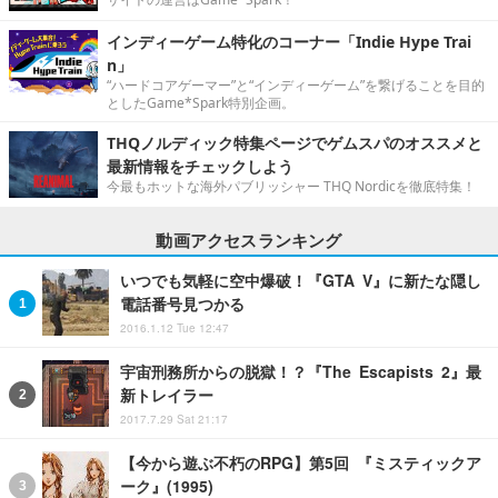
インディーゲーム特化のコーナー「Indie Hype Trai
n」
“ハードコアゲーマー”と“インディーゲーム”を繋げることを目的
としたGame*Spark特別企画。
THQノルディック特集ページでゲムスパのオススメと
最新情報をチェックしよう
今最もホットな海外パブリッシャー THQ Nordicを徹底特集！
動画アクセスランキング
いつでも気軽に空中爆破！『GTA V』に新たな隠し
電話番号見つかる
2016.1.12 Tue 12:47
宇宙刑務所からの脱獄！？『The Escapists 2』最
新トレイラー
2017.7.29 Sat 21:17
【今から遊ぶ不朽のRPG】第5回 『ミスティックア
ーク』(1995)