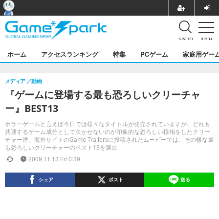
search
menu
ホーム
アクセスランキング
特集
PCゲーム
家庭用ゲー
メディア
動画
『ゲームに登場する最も恐ろしいクリーチャ
ー』BEST13
ホラーゲームと言えば今日では様々なタイトルが発売されていますが、どれも
共通するゲーム成分として欠かせないのが印象的な恐ろしい様相をしたクリー
チャー達。海外サイトのGame Trailersに投稿されたムービーでは、その様な最
も恐ろしいクリーチャーのベスト13を選出
2009.11.13 Fri 0:39
シェア
ポスト
送る