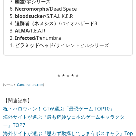
7.
幽霊
/零シリーズ
6.
Necromorphs
/Dead Space
5.
bloodsucker
/S.T.A.L.K.E.R
4.
追跡者（ネメシス）
/バイオハザード3
3.
ALMA
/F.E.A.R
2.
Infected
/Penumbra
1.
ピラミッドヘッド
/サイレントヒルシリーズ
* * * * *
(ソース：
Gametrailers.com
)
【関連記事】
祝・ハロウィン！ GTが選ぶ「最恐ゲーム TOP10」
海外サイトが選ぶ『最も奇妙な日本のゲームキャラクタ
ー』TOP7
海外サイトが選ぶ『思わず動揺してしまうボスキャラ』Top