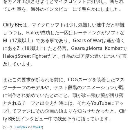
をカメオ出演させようとマイクロソフトに打診し、断られ
ていた事を、海外のインタビューにて明らかにしました。
Cliffy B氏は、マイクロソフトは少し気難しい連中だと非難
しつつも、Haloが成功した一因はレーティングがソフトな
M（17歳以上）である事であり、Gears of Warは遙か遠く
にあるZ（18歳以上）だと発言。GearsはMortal Kombatで
HaloはStreet Fighterだと、作品のゴア度の違いについて言
及しています。
またこの要求が断られる前に、COGスーツを装着したマス
ターチーフのモデルや、テスト段階のアニメーションが既
に制作され始めていたとのこと。頭が吹っ飛び腕が切り落
とされるチーフと出会えた時には、それをYouTubeにアッ
プしてファンにその企画の始まりを知らせたかったと、Clif
fy B氏はインタビュー中で残念そうに語っています。
(ソース：
Complex
via
VG247
)