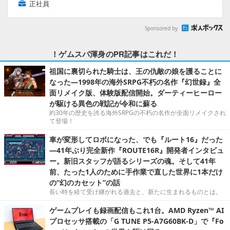
正社員
Sponsored by
！ゲムスパ渾身のPR記事はこれだ！
祖国に裏切られた騎士は、王の仇敵の娘を護ることに
なった―1998年の海外SRPG不朽の名作『幻世録』全
面リメイク版、体験版配信開始。ダーティーヒーロー
が駆ける異色の戦記が令和に蘇る
約30年の歴史を誇る海外SRPGの不朽の名作が全面リメイクされ
て登場！
車が変形してロボになった、でも『ルート16』だった
―41年ぶり完全新作『ROUTE16R』開発者インタビュ
ー。新旧スタッフが語るシリーズの魂。そして41年
前、たった1人のために手作業で直した世界に1本だけ
の“幻のカセット”の話
長い時を経て受け継がれる過去と、新たに生まれるものとは。
ゲームプレイも録画配信もこれ1台。AMD Ryzen™ AI
プロセッサ搭載の「G TUNE P5-A7G60BK-D」で『Fo