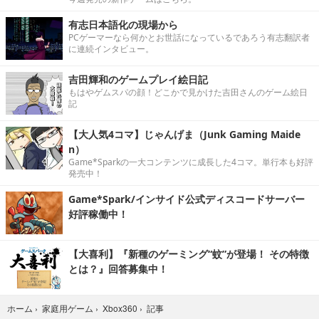
有志日本語化の現場から
PCゲーマーなら何かとお世話になっているであろう有志翻訳者
に連続インタビュー。
吉田輝和のゲームプレイ絵日記
もはやゲムスパの顔！どこかで見かけた吉田さんのゲーム絵日
記
【大人気4コマ】じゃんげま（Junk Gaming Maide
n）
Game*Sparkの一大コンテンツに成長した4コマ。単行本も好評
発売中！
Game*Spark/インサイド公式ディスコードサーバー
好評稼働中！
【大喜利】『新種のゲーミング“蚊”が登場！ その特徴
とは？』回答募集中！
記事
ホーム
›
家庭用ゲーム
›
Xbox360
›