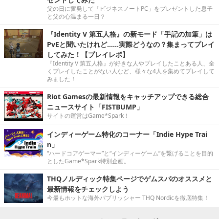
父の日に奮発して「ビジネスノートPC」をプレゼントした息子
と父の心温まる一日？
『Identity V 第五人格』の新モード「手記の加筆」は
PvEと聞いたけれど……実際どうなの？集まってプレイ
してみた！【プレイレポ】
『Identity V 第五人格』が好きな人やプレイしたことある人、全
くプレイしたことがない人など、様々な4人を集めてプレイして
みました！
Riot Gamesの最新情報をキャッチアップできる総合
ニュースサイト「FISTBUMP」
サイトの運営はGame*Spark！
インディーゲーム特化のコーナー「Indie Hype Trai
n」
“ハードコアゲーマー”と“インディーゲーム”を繋げることを目的
としたGame*Spark特別企画。
THQノルディック特集ページでゲムスパのオススメと
最新情報をチェックしよう
今最もホットな海外パブリッシャー THQ Nordicを徹底特集！