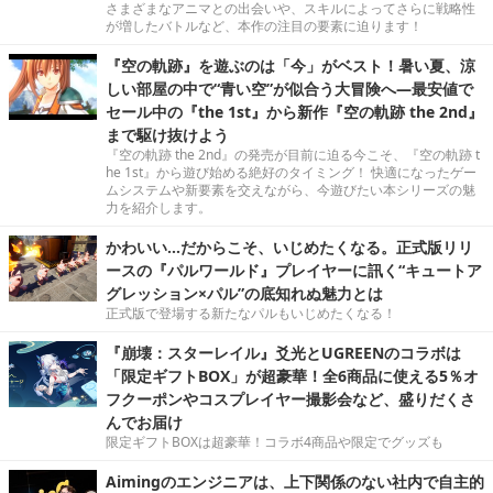
さまざまなアニマとの出会いや、スキルによってさらに戦略性
が増したバトルなど、本作の注目の要素に迫ります！
『空の軌跡』を遊ぶのは「今」がベスト！暑い夏、涼
しい部屋の中で“青い空”が似合う大冒険へ―最安値で
セール中の『the 1st』から新作『空の軌跡 the 2nd』
まで駆け抜けよう
『空の軌跡 the 2nd』の発売が目前に迫る今こそ、『空の軌跡 t
he 1st』から遊び始める絶好のタイミング！ 快適になったゲー
ムシステムや新要素を交えながら、今遊びたい本シリーズの魅
力を紹介します。
かわいい…だからこそ、いじめたくなる。正式版リリ
ースの『パルワールド』プレイヤーに訊く“キュートア
グレッション×パル”の底知れぬ魅力とは
正式版で登場する新たなパルもいじめたくなる！
『崩壊：スターレイル』爻光とUGREENのコラボは
「限定ギフトBOX」が超豪華！全6商品に使える5％オ
フクーポンやコスプレイヤー撮影会など、盛りだくさ
んでお届け
限定ギフトBOXは超豪華！コラボ4商品や限定でグッズも
Aimingのエンジニアは、上下関係のない社内で自主的