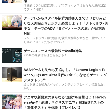
感
体感的にラグはほぼ無し。グラフィックスはもちろん最高設定
でプレイ可能！
クーデレからスタイル抜群お姉さんまでよりどりみど
りな人外娘たちとホテル経営しよう！「クトゥルフ×美
少女」テーマのADV『ヨグ=ソトースの庭』が日本語
対応
ツンデレドラゴン娘や無口な複眼死神美少女など、属性てんこ
もりのヒロインたちがアツい！
ゲームコマースの最前線ーXsolla特集
Xsollaの最新情報はこちらから！
AAAゲームも制作も妥協なし。「Lenovo Legion To
wer 5」はCore Ultra世代の“全てこなせるゲーミング
デスクトップ”
迫力を感じる強力スペック。メンテナンスしやすい構造もあり
がたい！
アニマや新要素のさらなる“進化”を目撃せよ！HoYov
erse新作『崩壊：ネクサスアニマ』第2回βテストの
「進化テスト」を体験【プレイレポ】