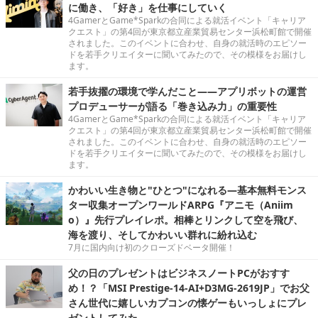
に働き、「好き」を仕事にしていく
4GamerとGame*Sparkの合同による就活イベント「キャリア
クエスト」の第4回が東京都立産業貿易センター浜松町館で開催
されました。このイベントに合わせ、自身の就活時のエピソー
ドを若手クリエイターに聞いてみたので、その模様をお届けし
ます。
若手抜擢の環境で学んだこと――アプリボットの運営
プロデューサーが語る「巻き込み力」の重要性
4GamerとGame*Sparkの合同による就活イベント「キャリア
クエスト」の第4回が東京都立産業貿易センター浜松町館で開催
されました。このイベントに合わせ、自身の就活時のエピソー
ドを若手クリエイターに聞いてみたので、その模様をお届けし
ます。
かわいい生き物と"ひとつ"になれる―基本無料モンス
ター収集オープンワールドARPG『アニモ（Aniim
o）』先行プレイレポ。相棒とリンクして空を飛び、
海を渡り、そしてかわいい群れに紛れ込む
7月に国内向け初のクローズドベータ開催！
父の日のプレゼントはビジネスノートPCがおすす
め！？「MSI Prestige-14-AI+D3MG-2619JP」でお父
さん世代に嬉しいカプコンの懐ゲーもいっしょにプレ
ゼントしてみた