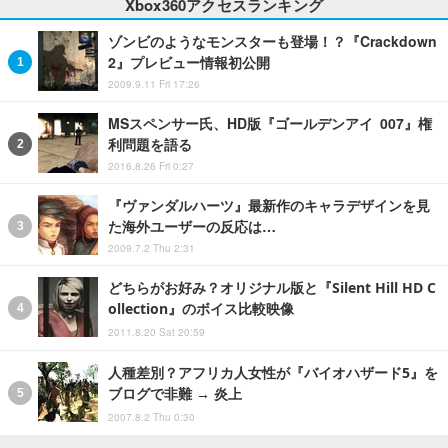
Xbox360アクセスランキング
ゾンビのようなモンスターも登場！？『Crackdown
2』プレビュー情報初公開
2009.9.11 Fri 17:26
MSスペンサー氏、HD版『ゴールデンアイ 007』権
利問題を語る
2016.8.26 Fri 0:27
『ヴァンダルハーツ』最新作のキャラデザインを見
た海外ユーザーの反応は…
2009.7.2 Thu 2:31
どちらがお好み？オリジナル版と『Silent Hill HD C
ollection』のボイス比較映像
2011.8.20 Sat 20:59
人種差別？アフリカ人女性が『バイオハザード5』を
ブログで非難 → 炎上
2007.8.2 Thu 0:30