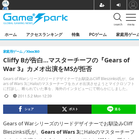
search
menu
ホーム
アクセスランキング
特集
PCゲーム
家庭用ゲー
家庭用ゲーム
Xbox360
Cliffy Bが告白…マスターチーフの『Gears of
War 3』カメオ出演をMSが拒否
Gears of Warシリーズのリードデザイナーでお馴染みCliff Bleszinksi氏が、Ge
ars of Wars 3にHaloのマスターチーフをカメオ出演させようとマイクロソフト
に打診し、断られていた事を、海外のインタビューにて明らかにしました。
2011.5.2 Mon 12:39
シェア
ポスト
送る
Gears of Warシリーズのリードデザイナーでお馴染みCliff
Bleszinksi氏が、
Gears of Wars 3
にHaloのマスターチーフ