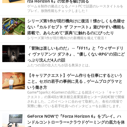
rza Horizon 6』の世界を駆け回る
ゲーム＆制作の拠点となるノートPCで話題のレースタイトルを
プレイ。放熱性能もチェックしました！
シリーズ第1作が現行機向けに復活！懐かしくも色褪せ
ない『カルドセプト ザ ファースト』遊びやすい機能も
搭載で、あらためて“原典”に触れるのにぴったり
シリーズ第1作が現行機向けの新機能を備えて復活！
「冒険は楽しいものだ」 ─『FF11』と『ウィザードリ
ィ ヴァリアンツ ダフネ』、"優しくないRPG"の沼にど
っぷり沈んだ4人の話
ふたつの沼の住人たちが語る奥深さとは。
【キャリアクエスト】ゲーム作りを仕事にするという
こと。セガの若手の事例に見る，ゲームプログラマと
いう働き方
Game*Sparkと4Gamerの合同による就活イベント「キャリア
クエスト」の第4回が東京都立産業貿易センター浜松町館で開催
されました。このイベントに合わせて取材した、各社の現場で
実際に働いている若手社員へのインタビューをお届けします。
GeForce NOWで『Forza Horizon 6』をプレイ。ハ
ンドルコントローラー×クラウドゲーミングの底力を体